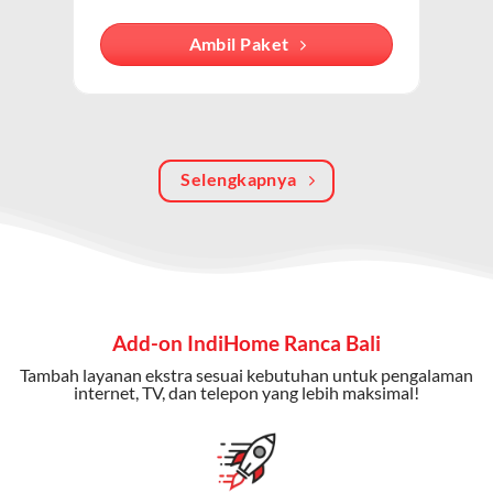
internet, TV kabel (IndiHome TV), dan telepon rumah.
Dengan paket ini, Anda bisa menikmati hiburan TV
Ambil Paket
berkualitas, internet cepat, dan komunikasi telepon
dalam satu langganan.
Keunggulan Paket IndiHome Internet, TV & Telepon
Selengkapnya
Internet Cepat:
Kecepatan wifi IndiHome ini mencapai
300 Mbps untuk aktivitas online tanpa hambatan.
TV Interaktif:
Akses ratusan channel TV lokal dan
internasional, termasuk fitur replay dan on-demand.
Telepon Rumah:
Gratis nelpon lokal dan interlokal dengan
Add-on IndiHome Ranca Bali
kuota tertentu.
Tambah layanan ekstra sesuai kebutuhan untuk pengalaman
Bonus Fitur:
Beberapa paket menyertakan bonus seperti
internet, TV, dan telepon yang lebih maksimal!
gratis streaming platform atau diskon langganan.
Selain Paket IndiHome yang