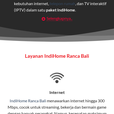
kebutuhan internet,
telepon rumah
, dan TV interaktif
(IPTV) dalam satu
paket IndiHome
.
Selengkapnya..
Layanan Wifi Indihome ini dirancang untuk
memberikan solusi lengkap bagi rumah tangga, bisnis,
maupun individu yang membutuhkan konektivitas dan
hiburan berkualitas tinggi.
Wifi IndiHome
Layanan IndiHome Ranca Bali
Wifi IndiHome adalah layanan
internet
berbasis fiber
optic yang disediakan oleh Telkom Indonesia untuk
pengguna rumah dan bisnis.
IndiHome menawarkan koneksi internet yang cepat,
stabil, dan memiliki berbagai pilihan paket IndiHome
Internet
yang dapat disesuaikan dengan kebutuhan pengguna.
IndiHome Ranca Bali
menawarkan
internet
hingga 300
Mbps, cocok untuk streaming, bekerja dan bermain game
Selain internet, layanan IndiHome juga mencakup TV
dengan banyak perangkat. Namun, kecepatan maksimum