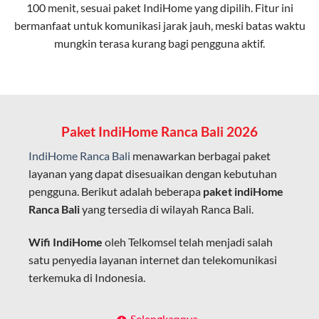
100 menit, sesuai paket IndiHome yang dipilih. Fitur ini
bermanfaat untuk komunikasi jarak jauh, meski batas waktu
Latensi Rendah
mungkin terasa kurang bagi pengguna aktif.
Cocok untuk aktivitas yang membutuhkan koneksi
cepat seperti gaming, streaming, dan video conference.
Kapasitas Lebih Besar
Mampu menangani banyak perangkat sekaligus tanpa
Paket IndiHome Ranca Bali 2026
penurunan kualitas koneksi.
IndiHome Ranca Bali
menawarkan berbagai paket
Dengan teknologi ini, IndiHome memberikan pengalaman
layanan yang dapat disesuaikan dengan kebutuhan
internet yang lebih baik bagi pengguna untuk bekerja,
pengguna. Berikut adalah beberapa
paket indiHome
belajar, dan hiburan di rumah.
Ranca Bali
yang tersedia di wilayah Ranca Bali.
IndiHome sering disebut sebagai WiFi IndiHome karena
Wifi IndiHome
oleh Telkomsel telah menjadi salah
layanan internet yang disediakan menggunakan jaringan
satu penyedia layanan internet dan telekomunikasi
fiber optic dapat dikoneksikan melalui perangkat router
terkemuka di Indonesia.
WiFi.
Hal ini memungkinkan pengguna untuk mengakses
Dengan berbagai pilihan paket indihome Ranca Bali
Selengkapnya..