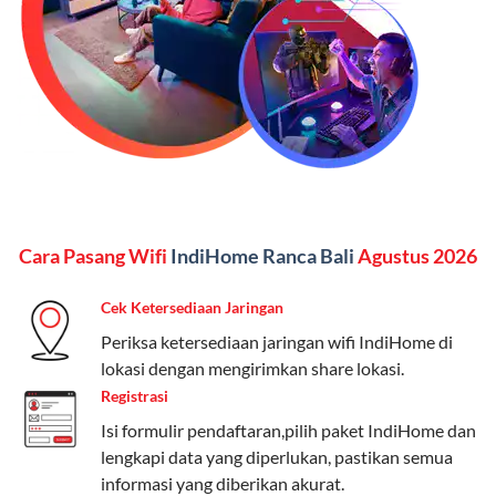
Kelebihan:
Paket lengkap untuk pengguna yang
menginginkan internet, komunikasi, dan hiburan
(streaming & TV) dalam satu paket.
Paket Dynamic IP
Harga:
Mulai dari Rp 180.000 hingga Rp 888.000/bulan
Fitur:
Kecepatan internet 10Mbps-300Mbps, kuota
Cara Pasang Wifi
IndiHome Ranca Bali
Agustus 2026
keluarga, nelpon & SMS semua operator, dan akses
Disney+ (untuk paket tertentu).
Cek Ketersediaan Jaringan
Kelebihan:
Cocok untuk pengguna yang membutuhkan
Periksa ketersediaan jaringan wifi IndiHome di
koneksi internet cepat dan stabil dengan fleksibilitas
lokasi dengan mengirimkan share lokasi.
kuota. Pilihan harga bervariasi sesuai kebutuhan.
Registrasi
Isi formulir pendaftaran,pilih paket IndiHome dan
Telkomsel One menyediakan pilihan paket yang
lengkapi data yang diperlukan, pastikan semua
beragam, mulai dari paket hemat hingga premium.
informasi yang diberikan akurat.
Pengguna bisa memilih sesuai kebutuhan, baik untuk