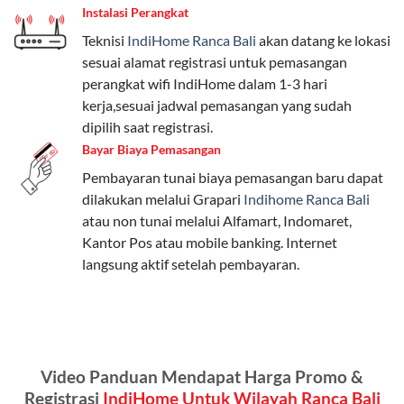
Instalasi Perangkat
internet, komunikasi, atau hiburan.
Teknisi
IndiHome Ranca Bali
akan datang ke lokasi
Paket Easy cocok untuk kebutuhan dasar, Paket
sesuai alamat registrasi untuk pemasangan
Complete untuk yang menginginkan fitur lengkap,
perangkat wifi IndiHome dalam 1-3 hari
dan Paket Dynamic IP untuk pengguna yang
kerja,sesuai jadwal pemasangan yang sudah
memprioritaskan kecepatan internet tinggi.
dipilih saat registrasi.
Bayar Biaya Pemasangan
Paket Telkomsel One dengan Kuota Keluarga
Pembayaran tunai biaya pemasangan baru dapat
Salah satu fitur unggulan Telkomsel One adalah Paket
dilakukan melalui Grapari
Indihome Ranca Bali
Kuota Keluarga. Dengan kuota hingga 30 GB, Anda
atau non tunai melalui Alfamart, Indomaret,
bisa membagikan internet kepada anggota keluarga
Kantor Pos atau mobile banking. Internet
atau teman tanpa perlu khawatir kehabisan kuota.
langsung aktif setelah pembayaran.
Berikut adalah detailnya:
Kuota Keluarga 30 GB
Kuota ini dapat digunakan secara bersama-sama oleh
Video Panduan Mendapat Harga Promo &
Admin (pelanggan utama) dan anggota yang terdaftar.
Registrasi
IndiHome Untuk Wilayah Ranca Bali