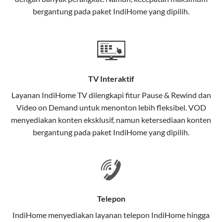
interaktif (
IndiHome TV
) dan telepon rumah dalam
bergantung pada paket IndiHome yang dipilih.
satu paket.
Teknologi di Balik WiFi IndiHome
Wifi IndiHome menggunakan teknologi Fiber To The
Home (FTTH), yang berarti koneksi internet
TV Interaktif
menggunakan kabel serat optik hingga ke rumah
pelanggan. Teknologi ini memiliki beberapa
Layanan
IndiHome TV
dilengkapi fitur Pause & Rewind dan
keunggulan:
Video on Demand untuk menonton lebih fleksibel. VOD
menyediakan konten eksklusif, namun ketersediaan konten
Kecepatan Tinggi
bergantung pada paket IndiHome yang dipilih.
Serat optik mampu mentransmisikan data dalam
kecepatan tinggi hingga 1 Gbps, lebih cepat
dibandingkan kabel tembaga atau DSL.
Koneksi Stabil
Telepon
Minim gangguan dari cuaca atau interferensi
IndiHome menyediakan layanan
telepon IndiHome
hingga
elektromagnetik, sehingga koneksi tetap lancar.