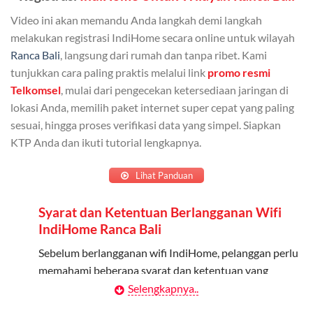
Bisa Dibagi Hingga 5 Anggota
Video ini akan memandu Anda langkah demi langkah
Admin dapat mendaftarkan hingga 5 anggota
melakukan registrasi IndiHome secara online untuk wilayah
keluarga atau teman untuk menggunakan kuota ini.
Ranca Bali
, langsung dari rumah dan tanpa ribet. Kami
tunjukkan cara paling praktis melalui link
promo resmi
Berlaku Nasional
Telkomsel
, mulai dari pengecekan ketersediaan jaringan di
lokasi Anda, memilih paket internet super cepat yang paling
Kuota keluarga bisa digunakan di seluruh Indonesia
sesuai, hingga proses verifikasi data yang simpel. Siapkan
untuk jaringan 2G, 3G, dan 4G.
KTP Anda dan ikuti tutorial lengkapnya.
Tidak Berlaku untuk Roaming
Lihat Panduan
Kuota ini hanya bisa digunakan di dalam negeri.
Syarat dan Ketentuan Berlangganan Wifi
Cara Menggunakan Kuota Keluarga
IndiHome Ranca Bali
Daftarkan Anggota: Admin dapat mendaftarkan anggota
Sebelum berlangganan wifi IndiHome, pelanggan perlu
melalui aplikasi MyTelkomsel atau website Telkomsel One.
memahami beberapa syarat dan ketentuan yang
berlaku:
Selengkapnya..
Bagikan Kuota: Setelah terdaftar, anggota bisa langsung
menggunakan kuota keluarga.