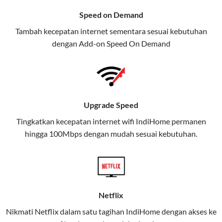
menawarkan layanan internet,
Speed on Demand
TV, dan telepon rumah, Telkomsel
Tambah kecepatan internet sementara sesuai kebutuhan
juga menghadirkan Telkomsel
dengan Add-on
Speed On Demand
One, sebuah solusi lengkap untuk
kebutuhan digital Anda.
Telkomsel One menggabungkan
layanan internet, hiburan, dan
Upgrade Speed
komunikasi dalam satu paket
Tingkatkan kecepatan internet wifi IndiHome permanen
praktis.
hingga 100Mbps dengan mudah sesuai kebutuhan.
Apa Itu Telkomsel One?
Telkomsel One adalah layanan konvergensi yang
menggabungkan konektivitas internet rumah
(IndiHome/Telkomsel Orbit) dan mobile internet
Netflix
(Telkomsel) dalam satu paket.
Nikmati Netflix dalam satu tagihan IndiHome dengan akses ke