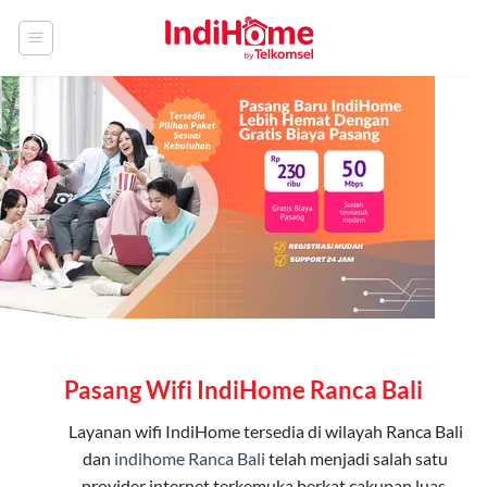
Skip
to
content
Pasang Wifi IndiHome Ranca Bali
Layanan
wifi IndiHome
tersedia di wilayah Ranca Bali
dan
indihome Ranca Bali
telah menjadi salah satu
provider internet terkemuka berkat cakupan luas,