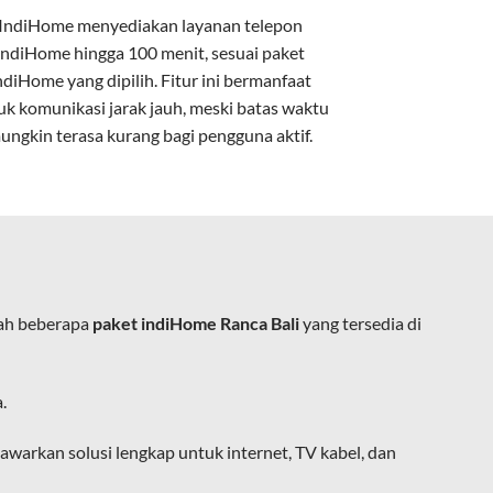
IndiHome menyediakan layanan
telepon
IndiHome
hingga 100 menit, sesuai paket
kan kabel tembaga atau DSL.
ndiHome yang dipilih. Fitur ini bermanfaat
uk komunikasi jarak jauh, meski batas waktu
ungkin terasa kurang bagi pengguna aktif.
e.
lah beberapa
paket indiHome Ranca Bali
yang tersedia di
ja, belajar, dan hiburan di rumah.
.
ingan fiber optic dapat dikoneksikan
warkan solusi lengkap untuk internet, TV kabel, dan
at usaha tanpa perlu menggunakan kabel