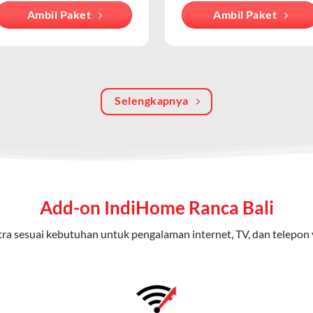
Ambil Paket
Ambil Paket
an internet berbasis fiber optic, sementara WiFi IndiHome menga
iakan oleh modem/router IndiHome di rumah atau kantor.
batas dengan kecepatan tinggi.
 kuota tertentu.
Selengkapnya
ayanan secara terpisah.
oicemail atau call waiting.
Home 3P (Triple Play)
ap dari IndiHome yang menggabungkan internet, TV kabel (IndiHom
Add-on IndiHome Ranca Bali
nikasi telepon dalam satu langganan.
ra sesuai kebutuhan untuk pengalaman internet, TV, dan telepon 
n
0 Mbps untuk aktivitas online tanpa hambatan.
ional, termasuk fitur replay dan on-demand.