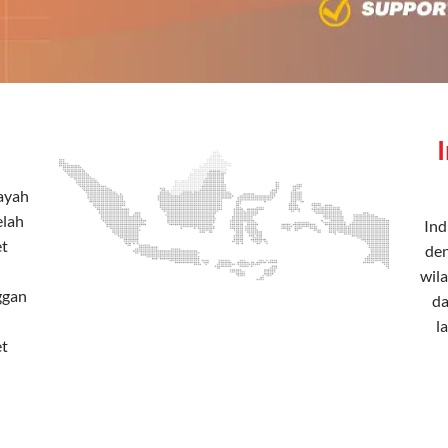
layah
elah
Ind
et
den
wila
ggan
da
l
t