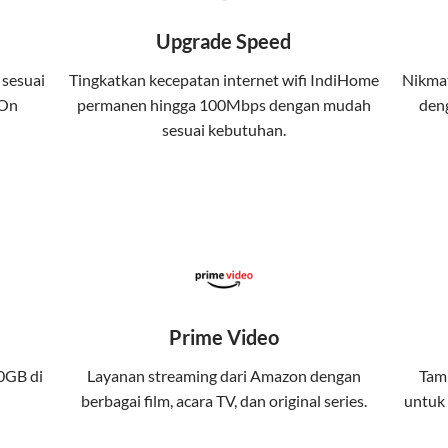
 kuota tertentu.
Upgrade Speed
atis streaming platform atau diskon langganan.
 sesuai
Tingkatkan kecepatan internet wifi IndiHome
Nikmat
 On
permanen hingga 100Mbps dengan mudah
deng
yanan internet, TV, dan telepon rumah, Telkomsel j
sesuai kebutuhan.
da. Telkomsel One menggabungkan layanan internet, h
kan konektivitas internet rumah (IndiHome/Telkomsel Orbit) dan
band yang seamless, memungkinkan Anda menikmati internet cep
Prime Video
gi jaringan tertentu, sehingga bisa menikmati fleksibilitas dan 
0GB di
Layanan streaming dari Amazon dengan
Tamb
berbagai film, acara TV, dan original series.
untuk