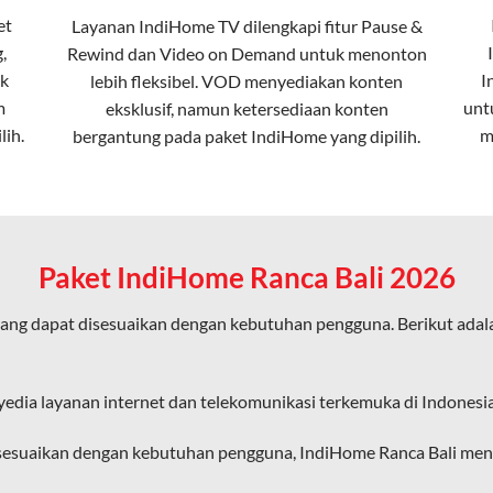
et
Layanan
IndiHome TV
dilengkapi fitur Pause &
,
Rewind dan Video on Demand untuk menonton
ta dalam kecepatan tinggi hingga 1 Gbps, lebih cepat dibanding
k
I
lebih fleksibel. VOD menyediakan konten
m
unt
eksklusif, namun ketersediaan konten
lih.
m
bergantung pada paket IndiHome yang dipilih.
erensi elektromagnetik, sehingga koneksi tetap lancar.
an koneksi cepat seperti gaming, streaming, dan video conferenc
Paket IndiHome Ranca Bali 2026
ang dapat disesuaikan dengan kebutuhan pengguna. Berikut ada
ligus tanpa penurunan kualitas koneksi.
an pengalaman internet yang lebih baik bagi pengguna untuk beker
yedia layanan internet dan telekomunikasi terkemuka di Indonesia
diHome karena layanan internet yang disediakan menggunakan jar
isesuaikan dengan kebutuhan pengguna, IndiHome Ranca Bali mena
ngakses internet secara nirkabel (wireless) di rumah atau temp