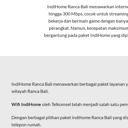
IndiHome Ranca Bali menawarkan
intern
Kecepatan Tinggi
hingga 300 Mbps, cocok untuk streaming
Serat optik mampu mentransmisikan da
bekerja dan bermain game dengan banya
perangkat. Namun, kecepatan maksimu
Koneksi Stabil
bergantung pada paket IndiHome yang dipi
Minim gangguan dari cuaca atau interf
Latensi Rendah
Cocok untuk aktivitas yang membutuhk
Kapasitas Lebih Besar
IndiHome Ranca Bali menawarkan berbagai paket layanan y
Mampu menangani banyak perangkat seka
wilayah Ranca Bali.
Dengan teknologi ini, IndiHome memberik
Wifi IndiHome
oleh Telkomsel telah menjadi salah satu pen
IndiHome sering disebut sebagai WiFi In
melalui perangkat router WiFi.
Dengan berbagai pilihan paket indihome Ranca Bali yang d
telepon rumah.
Hal ini memungkinkan pengguna untuk me