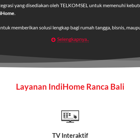
integrasi yang disediakan oleh TELKOMSEL untuk memenuhi kebut
diHome
.
untuk memberikan solusi lengkap bagi rumah tangga, bisnis, mau
Selengkapnya..
Wifi IndiHome
t
berbasis fiber optic yang disediakan oleh Telkom Indonesia unt
 yang cepat, stabil, dan memiliki berbagai pilihan paket IndiHo
Layanan IndiHome Ranca Bali
a mencakup TV interaktif (
IndiHome TV
) dan telepon rumah dalam
Home
Fiber To The Home (FTTH), yang berarti koneksi internet menggu
TV Interaktif
erapa keunggulan: