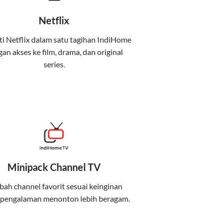
Netflix
i Netflix dalam satu tagihan IndiHome
an akses ke film, drama, dan original
uga menghadirkan Telkomsel One, sebuah
series.
iburan, dan komunikasi dalam satu paket
 mobile internet (Telkomsel) dalam satu paket.
at baik di rumah maupun saat bepergian.
Minipack Channel TV
kenyamanan maksimal.
ah channel favorit sesuai keinginan
 pengalaman menonton lebih beragam.