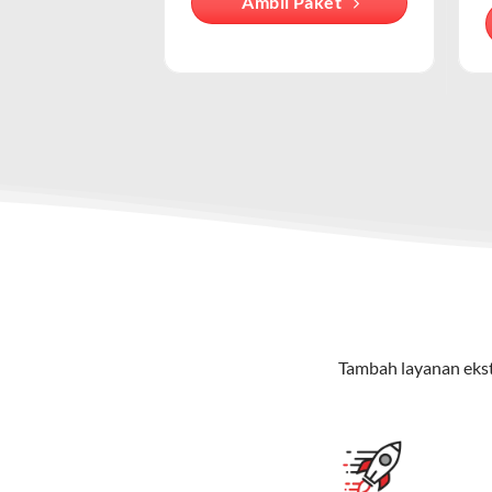
Ambil Paket
penyedia lain.
Keunggulan Paket IndiHome Internet & Telepon
Secara teknis, IndiHome adalah layan
melalui jaringan nirkabel yang dised
Internet Unlimited:
Nikmati internet wifi IndiHome tanpa 
Telepon Rumah:
Gratis nelpon lokal dan interlokal dengan
Hemat Biaya:
Lebih ekonomis dibandingkan berlangganan l
Bonus Fitur:
Beberapa paket menyertakan fitur tambahan seperti v
Paket IndiHome Internet, TV & Telepon – Indi
Paket IndiHome Internet, TV & Telepon
adalah solusi lengk
menikmati hiburan TV berkualitas, internet cepat, dan komu
Tambah layanan ekst
Keunggulan Paket IndiHome Internet, TV & Telepo
Internet Cepat:
Kecepatan wifi IndiHome ini mencapai 30
TV Interaktif:
Akses ratusan channel TV lokal dan internas