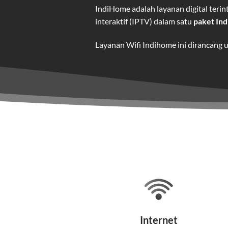
IndiHome adalah layanan digital ter
interaktif (IPTV) dalam satu
paket In
Layanan Wifi Indihome ini dirancang 
dan hiburan berkualitas tinggi.
Wifi IndiHome adalah layanan
interne
IndiHome menawarkan koneksi internet
kebutuhan pengguna.
Selain internet, layanan IndiHome jug
Teknologi di Balik WiFi Indi
Wifi IndiHome menggunakan teknologi 
Internet
pelanggan. Teknologi ini memiliki beb