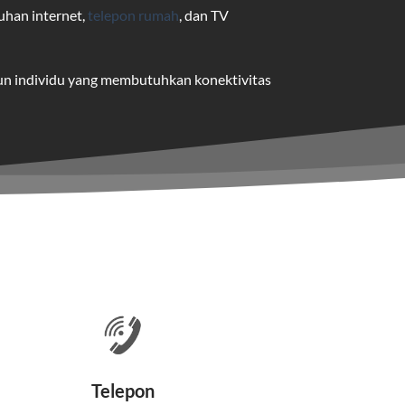
uhan internet,
telepon rumah
, dan TV
pun individu yang membutuhkan konektivitas
uk pengguna rumah dan bisnis.
me yang dapat disesuaikan dengan
 satu paket.
nakan kabel serat optik hingga ke rumah
Telepon