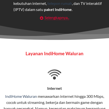
kebutuhan internet,
telepon rumah
, dan TV interaktif
(IPTV) dalam satu
paket IndiHome
.
Selengkapnya..
Layanan Wifi Indihome ini dirancang untuk
memberikan solusi lengkap bagi rumah tangga, bisnis,
maupun individu yang membutuhkan konektivitas dan
hiburan berkualitas tinggi.
Wifi IndiHome
Layanan IndiHome Waluran
Wifi IndiHome adalah layanan
internet
berbasis fiber
optic yang disediakan oleh Telkom Indonesia untuk
pengguna rumah dan bisnis.
IndiHome menawarkan koneksi internet yang cepat,
stabil, dan memiliki berbagai pilihan paket IndiHome
Internet
yang dapat disesuaikan dengan kebutuhan pengguna.
IndiHome Waluran
menawarkan
internet
hingga 300 Mbps,
cocok untuk streaming, bekerja dan bermain game dengan
Selain internet, layanan IndiHome juga mencakup TV
banyak perangkat. Namun, kecepatan maksimum bergantung