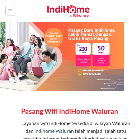
Skip
to
content
Pasang Wifi IndiHome Waluran
Layanan
wifi IndiHome
tersedia di wilayah Waluran
dan
indihome Waluran
telah menjadi salah satu
provider internet terkemuka berkat cakupan luas,