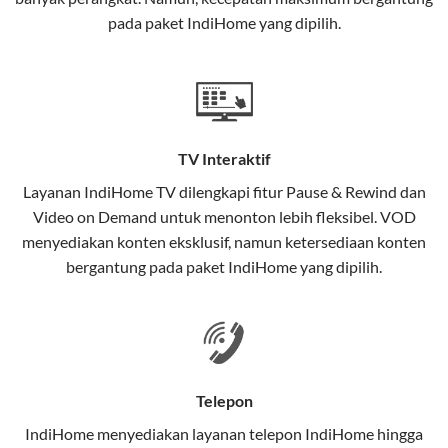
interaktif (
IndiHome TV
) dan telepon rumah dalam
pada paket IndiHome yang dipilih.
satu paket.
Teknologi di Balik WiFi IndiHome
Wifi IndiHome menggunakan teknologi Fiber To The
Home (FTTH), yang berarti koneksi internet
TV Interaktif
menggunakan kabel serat optik hingga ke rumah
pelanggan. Teknologi ini memiliki beberapa
Layanan
IndiHome TV
dilengkapi fitur Pause & Rewind dan
keunggulan:
Video on Demand untuk menonton lebih fleksibel. VOD
menyediakan konten eksklusif, namun ketersediaan konten
Kecepatan Tinggi
bergantung pada paket IndiHome yang dipilih.
Serat optik mampu mentransmisikan data dalam
kecepatan tinggi hingga 1 Gbps, lebih cepat
dibandingkan kabel tembaga atau DSL.
Koneksi Stabil
Telepon
Minim gangguan dari cuaca atau interferensi
IndiHome menyediakan layanan
telepon IndiHome
hingga
elektromagnetik, sehingga koneksi tetap lancar.