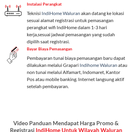
Instalasi Perangkat
internet, komunikasi, atau hiburan.
Teknisi
IndiHome Waluran
akan datang ke lokasi
Paket Easy cocok untuk kebutuhan dasar, Paket
sesuai alamat registrasi untuk pemasangan
Complete untuk yang menginginkan fitur lengkap,
perangkat wifi IndiHome dalam 1-3 hari
dan Paket Dynamic IP untuk pengguna yang
kerja,sesuai jadwal pemasangan yang sudah
memprioritaskan kecepatan internet tinggi.
dipilih saat registrasi.
Bayar Biaya Pemasangan
Paket Telkomsel One dengan Kuota Keluarga
Pembayaran tunai biaya pemasangan baru dapat
Salah satu fitur unggulan Telkomsel One adalah Paket
dilakukan melalui Grapari
Indihome Waluran
atau
Kuota Keluarga. Dengan kuota hingga 30 GB, Anda
non tunai melalui Alfamart, Indomaret, Kantor
bisa membagikan internet kepada anggota keluarga
Pos atau mobile banking. Internet langsung aktif
atau teman tanpa perlu khawatir kehabisan kuota.
setelah pembayaran.
Berikut adalah detailnya:
Kuota Keluarga 30 GB
Kuota ini dapat digunakan secara bersama-sama oleh
Video Panduan Mendapat Harga Promo &
Admin (pelanggan utama) dan anggota yang terdaftar.
Registrasi
IndiHome Untuk Wilayah Waluran