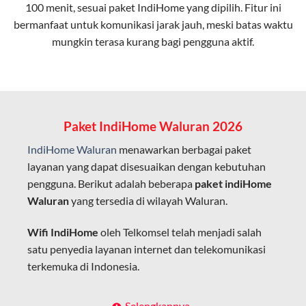
100 menit, sesuai paket IndiHome yang dipilih. Fitur ini
bermanfaat untuk komunikasi jarak jauh, meski batas waktu
Latensi Rendah
mungkin terasa kurang bagi pengguna aktif.
Cocok untuk aktivitas yang membutuhkan koneksi
cepat seperti gaming, streaming, dan video conference.
Kapasitas Lebih Besar
Mampu menangani banyak perangkat sekaligus tanpa
Paket IndiHome Waluran 2026
penurunan kualitas koneksi.
IndiHome Waluran
menawarkan berbagai paket
Dengan teknologi ini, IndiHome memberikan pengalaman
layanan yang dapat disesuaikan dengan kebutuhan
internet yang lebih baik bagi pengguna untuk bekerja,
pengguna. Berikut adalah beberapa
paket indiHome
belajar, dan hiburan di rumah.
Waluran
yang tersedia di wilayah Waluran.
IndiHome sering disebut sebagai WiFi IndiHome karena
Wifi IndiHome
oleh Telkomsel telah menjadi salah
layanan internet yang disediakan menggunakan jaringan
satu penyedia layanan internet dan telekomunikasi
fiber optic dapat dikoneksikan melalui perangkat router
terkemuka di Indonesia.
WiFi.
Hal ini memungkinkan pengguna untuk mengakses
Dengan berbagai pilihan paket indihome Waluran
Selengkapnya..