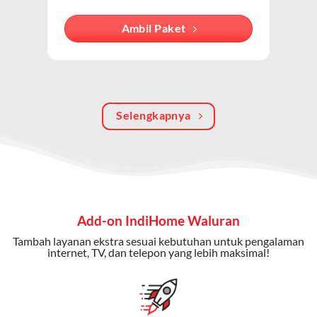
internet, TV kabel (IndiHome TV), dan telepon rumah.
Dengan paket ini, Anda bisa menikmati hiburan TV
Ambil Paket
berkualitas, internet cepat, dan komunikasi telepon
dalam satu langganan.
Keunggulan Paket IndiHome Internet, TV & Telepon
Selengkapnya
Internet Cepat:
Kecepatan wifi IndiHome ini mencapai
300 Mbps untuk aktivitas online tanpa hambatan.
TV Interaktif:
Akses ratusan channel TV lokal dan
internasional, termasuk fitur replay dan on-demand.
Telepon Rumah:
Gratis nelpon lokal dan interlokal dengan
Add-on IndiHome Waluran
kuota tertentu.
Tambah layanan ekstra sesuai kebutuhan untuk pengalaman
Bonus Fitur:
Beberapa paket menyertakan bonus seperti
internet, TV, dan telepon yang lebih maksimal!
gratis streaming platform atau diskon langganan.
Selain Paket IndiHome yang