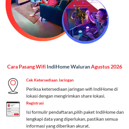
Kelebihan:
Paket lengkap untuk pengguna yang
menginginkan internet, komunikasi, dan hiburan
(streaming & TV) dalam satu paket.
Paket Dynamic IP
Harga:
Mulai dari Rp 180.000 hingga Rp 888.000/bulan
Fitur:
Kecepatan internet 10Mbps-300Mbps, kuota
Cara Pasang Wifi
IndiHome Waluran
Agustus 2026
keluarga, nelpon & SMS semua operator, dan akses
Disney+ (untuk paket tertentu).
Cek Ketersediaan Jaringan
Kelebihan:
Cocok untuk pengguna yang membutuhkan
Periksa ketersediaan jaringan wifi IndiHome di
koneksi internet cepat dan stabil dengan fleksibilitas
lokasi dengan mengirimkan share lokasi.
kuota. Pilihan harga bervariasi sesuai kebutuhan.
Registrasi
Isi formulir pendaftaran,pilih paket IndiHome dan
Telkomsel One menyediakan pilihan paket yang
lengkapi data yang diperlukan, pastikan semua
beragam, mulai dari paket hemat hingga premium.
informasi yang diberikan akurat.
Pengguna bisa memilih sesuai kebutuhan, baik untuk