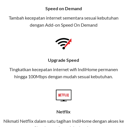
menawarkan layanan internet,
Speed on Demand
TV, dan telepon rumah, Telkomsel
Tambah kecepatan internet sementara sesuai kebutuhan
juga menghadirkan Telkomsel
dengan Add-on
Speed On Demand
One, sebuah solusi lengkap untuk
kebutuhan digital Anda.
Telkomsel One menggabungkan
layanan internet, hiburan, dan
Upgrade Speed
komunikasi dalam satu paket
Tingkatkan kecepatan internet wifi IndiHome permanen
praktis.
hingga 100Mbps dengan mudah sesuai kebutuhan.
Apa Itu Telkomsel One?
Telkomsel One adalah layanan konvergensi yang
menggabungkan konektivitas internet rumah
(IndiHome/Telkomsel Orbit) dan mobile internet
Netflix
(Telkomsel) dalam satu paket.
Nikmati Netflix dalam satu tagihan IndiHome dengan akses ke