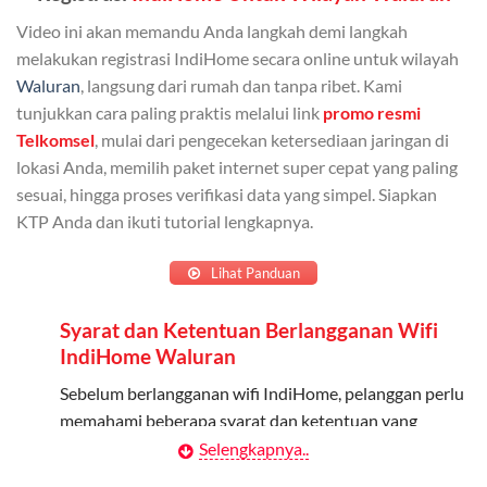
Bisa Dibagi Hingga 5 Anggota
Video ini akan memandu Anda langkah demi langkah
Admin dapat mendaftarkan hingga 5 anggota
melakukan registrasi IndiHome secara online untuk wilayah
keluarga atau teman untuk menggunakan kuota ini.
Waluran
, langsung dari rumah dan tanpa ribet. Kami
tunjukkan cara paling praktis melalui link
promo resmi
Berlaku Nasional
Telkomsel
, mulai dari pengecekan ketersediaan jaringan di
lokasi Anda, memilih paket internet super cepat yang paling
Kuota keluarga bisa digunakan di seluruh Indonesia
sesuai, hingga proses verifikasi data yang simpel. Siapkan
untuk jaringan 2G, 3G, dan 4G.
KTP Anda dan ikuti tutorial lengkapnya.
Tidak Berlaku untuk Roaming
Lihat Panduan
Kuota ini hanya bisa digunakan di dalam negeri.
Syarat dan Ketentuan Berlangganan Wifi
Cara Menggunakan Kuota Keluarga
IndiHome Waluran
Daftarkan Anggota: Admin dapat mendaftarkan anggota
Sebelum berlangganan wifi IndiHome, pelanggan perlu
melalui aplikasi MyTelkomsel atau website Telkomsel One.
memahami beberapa syarat dan ketentuan yang
berlaku:
Selengkapnya..
Bagikan Kuota: Setelah terdaftar, anggota bisa langsung
menggunakan kuota keluarga.