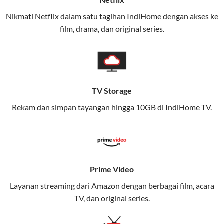
(IndiHome/Telkomsel Orbit) dan mobile internet
Nikmati Netflix dalam satu tagihan IndiHome dengan akses ke
(Telkomsel) dalam satu paket.
film, drama, dan original series.
Layanan ini dirancang untuk memberikan
pengalaman broadband yang seamless,
memungkinkan Anda menikmati internet cepat baik
di rumah maupun saat bepergian.
TV Storage
Dengan Telkomsel One, Anda tidak terikat pada satu
Rekam dan simpan tayangan hingga 10GB di IndiHome TV.
teknologi jaringan tertentu, sehingga bisa menikmati
fleksibilitas dan kenyamanan maksimal.
Keunggulan Telkomsel One
Prime Video
Kecepatan Internet Hingga 300 Mbps
Layanan streaming dari Amazon dengan berbagai film, acara
Nikmati kecepatan internet super cepat untuk
TV, dan original series.
streaming, gaming, dan bekerja dari rumah.
Dynamic IP