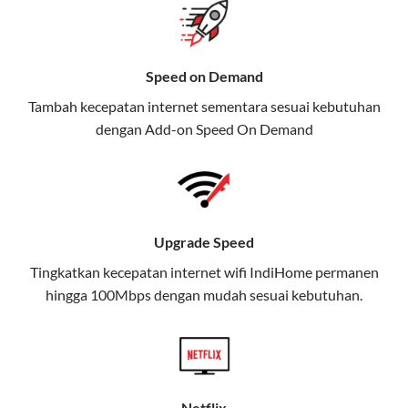
gratis streaming platform atau diskon langganan.
Selain Paket IndiHome yang
Speed on Demand
menawarkan layanan internet,
Tambah kecepatan internet sementara sesuai kebutuhan
TV, dan telepon rumah, Telkomsel
dengan Add-on
Speed On Demand
juga menghadirkan Telkomsel
One, sebuah solusi lengkap untuk
kebutuhan digital Anda.
Telkomsel One menggabungkan
Upgrade Speed
layanan internet, hiburan, dan
komunikasi dalam satu paket
Tingkatkan kecepatan internet wifi IndiHome permanen
hingga 100Mbps dengan mudah sesuai kebutuhan.
praktis.
Apa Itu Telkomsel One?
Telkomsel One adalah layanan konvergensi yang
menggabungkan konektivitas internet rumah
Netflix