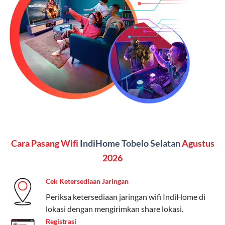
SMS semua operator, akses layanan streaming (Catchplay,
Vidio, WeTV, Disney+, dll.), dan paket TV 82 channel
(untuk beberapa pilihan).
Kelebihan:
Paket lengkap untuk pengguna yang
menginginkan internet, komunikasi, dan hiburan
(streaming & TV) dalam satu paket.
Paket Dynamic IP
Harga:
Mulai dari Rp 180.000 hingga Rp 888.000/bulan
Cara Pasang Wifi
IndiHome Tobelo Selatan
Agustus
Fitur:
Kecepatan internet 10Mbps-300Mbps, kuota
keluarga, nelpon & SMS semua operator, dan akses
2026
Disney+ (untuk paket tertentu).
Cek Ketersediaan Jaringan
Kelebihan:
Cocok untuk pengguna yang membutuhkan
Periksa ketersediaan jaringan wifi IndiHome di
koneksi internet cepat dan stabil dengan fleksibilitas
lokasi dengan mengirimkan share lokasi.
kuota. Pilihan harga bervariasi sesuai kebutuhan.
Registrasi