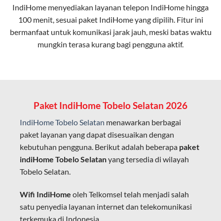
IndiHome menyediakan layanan
telepon IndiHome
hingga
elektromagnetik, sehingga koneksi tetap lancar.
100 menit, sesuai paket IndiHome yang dipilih. Fitur ini
bermanfaat untuk komunikasi jarak jauh, meski batas waktu
Latensi Rendah
mungkin terasa kurang bagi pengguna aktif.
Cocok untuk aktivitas yang membutuhkan koneksi
cepat seperti gaming, streaming, dan video conference.
Kapasitas Lebih Besar
Mampu menangani banyak perangkat sekaligus tanpa
Paket IndiHome Tobelo Selatan 2026
penurunan kualitas koneksi.
IndiHome Tobelo Selatan
menawarkan berbagai
Dengan teknologi ini, IndiHome memberikan pengalaman
paket layanan yang dapat disesuaikan dengan
internet yang lebih baik bagi pengguna untuk bekerja,
kebutuhan pengguna. Berikut adalah beberapa
paket
belajar, dan hiburan di rumah.
indiHome Tobelo Selatan
yang tersedia di wilayah
Tobelo Selatan.
IndiHome sering disebut sebagai WiFi IndiHome karena
layanan internet yang disediakan menggunakan jaringan
Wifi IndiHome
oleh Telkomsel telah menjadi salah
fiber optic dapat dikoneksikan melalui perangkat router
satu penyedia layanan internet dan telekomunikasi
WiFi.
terkemuka di Indonesia.