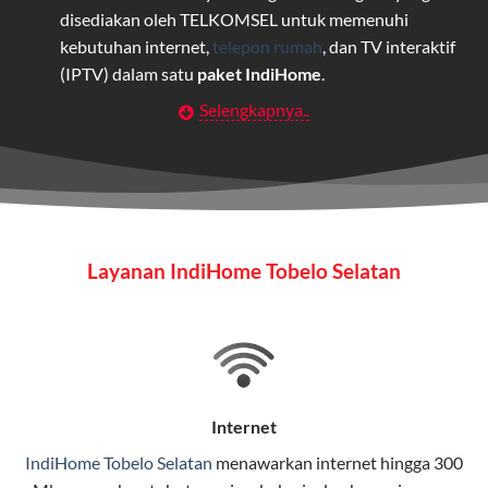
disediakan oleh TELKOMSEL untuk memenuhi
kebutuhan internet,
telepon rumah
, dan TV interaktif
(IPTV) dalam satu
paket IndiHome
.
Selengkapnya..
Layanan Wifi Indihome ini dirancang untuk
memberikan solusi lengkap bagi rumah tangga, bisnis,
maupun individu yang membutuhkan konektivitas dan
hiburan berkualitas tinggi.
Wifi IndiHome
Layanan IndiHome Tobelo Selatan
Wifi IndiHome adalah layanan
internet
berbasis fiber
optic yang disediakan oleh Telkom Indonesia untuk
pengguna rumah dan bisnis.
IndiHome menawarkan koneksi internet yang cepat,
stabil, dan memiliki berbagai pilihan paket IndiHome
Internet
yang dapat disesuaikan dengan kebutuhan pengguna.
IndiHome Tobelo Selatan
menawarkan
internet
hingga 300