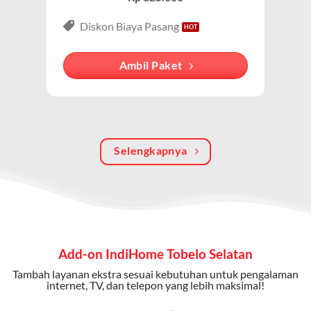
3P (Triple Play)
Paket IndiHome Internet, TV & Telepon
adalah solusi
Diskon Biaya Pasang
lengkap dari IndiHome yang menggabungkan
internet, TV kabel (IndiHome TV), dan telepon rumah.
Ambil Paket
Dengan paket ini, Anda bisa menikmati hiburan TV
berkualitas, internet cepat, dan komunikasi telepon
dalam satu langganan.
Keunggulan Paket IndiHome Internet, TV & Telepon
Selengkapnya
Internet Cepat:
Kecepatan wifi IndiHome ini mencapai
300 Mbps untuk aktivitas online tanpa hambatan.
TV Interaktif:
Akses ratusan channel TV lokal dan
internasional, termasuk fitur replay dan on-demand.
Add-on IndiHome Tobelo Selatan
Telepon Rumah:
Gratis nelpon lokal dan interlokal dengan
Tambah layanan ekstra sesuai kebutuhan untuk pengalaman
kuota tertentu.
internet, TV, dan telepon yang lebih maksimal!
Bonus Fitur:
Beberapa paket menyertakan bonus seperti