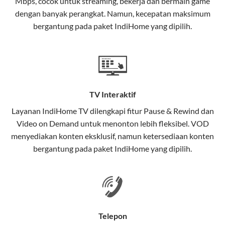
Mbps, cocok untuk streaming, bekerja dan bermain game
Selain internet, layanan IndiHome juga mencakup TV
dengan banyak perangkat. Namun, kecepatan maksimum
interaktif (
IndiHome TV
) dan telepon rumah dalam
bergantung pada paket IndiHome yang dipilih.
satu paket.
Teknologi di Balik WiFi IndiHome
Wifi IndiHome menggunakan teknologi Fiber To The
Home (FTTH), yang berarti koneksi internet
TV Interaktif
menggunakan kabel serat optik hingga ke rumah
pelanggan. Teknologi ini memiliki beberapa
Layanan
IndiHome TV
dilengkapi fitur Pause & Rewind dan
keunggulan:
Video on Demand untuk menonton lebih fleksibel. VOD
menyediakan konten eksklusif, namun ketersediaan konten
Kecepatan Tinggi
bergantung pada paket IndiHome yang dipilih.
Serat optik mampu mentransmisikan data dalam
kecepatan tinggi hingga 1 Gbps, lebih cepat
dibandingkan kabel tembaga atau DSL.
Koneksi Stabil
Telepon
Minim gangguan dari cuaca atau interferensi