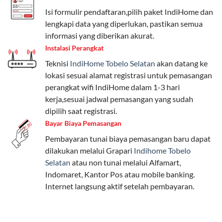
Telkomsel One menyediakan pilihan paket yang
Isi formulir pendaftaran,pilih paket IndiHome dan
beragam, mulai dari paket hemat hingga premium.
lengkapi data yang diperlukan, pastikan semua
Pengguna bisa memilih sesuai kebutuhan, baik untuk
informasi yang diberikan akurat.
internet, komunikasi, atau hiburan.
Instalasi Perangkat
Teknisi
IndiHome Tobelo Selatan
akan datang ke
Paket Easy cocok untuk kebutuhan dasar, Paket
lokasi sesuai alamat registrasi untuk pemasangan
Complete untuk yang menginginkan fitur lengkap,
perangkat wifi IndiHome dalam 1-3 hari
dan Paket Dynamic IP untuk pengguna yang
kerja,sesuai jadwal pemasangan yang sudah
memprioritaskan kecepatan internet tinggi.
dipilih saat registrasi.
Bayar Biaya Pemasangan
Paket Telkomsel One dengan Kuota Keluarga
Pembayaran tunai biaya pemasangan baru dapat
Salah satu fitur unggulan Telkomsel One adalah Paket
dilakukan melalui Grapari
Indihome Tobelo
Kuota Keluarga. Dengan kuota hingga 30 GB, Anda
Selatan
atau non tunai melalui Alfamart,
bisa membagikan internet kepada anggota keluarga
Indomaret, Kantor Pos atau mobile banking.
atau teman tanpa perlu khawatir kehabisan kuota.
Internet langsung aktif setelah pembayaran.
Berikut adalah detailnya:
Kuota Keluarga 30 GB