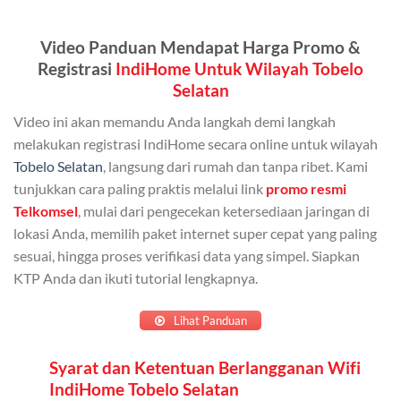
Kuota ini dapat digunakan secara bersama-sama oleh
Video Panduan Mendapat Harga Promo &
Admin (pelanggan utama) dan anggota yang terdaftar.
Registrasi
IndiHome Untuk Wilayah Tobelo
Bisa Dibagi Hingga 5 Anggota
Selatan
Admin dapat mendaftarkan hingga 5 anggota
Video ini akan memandu Anda langkah demi langkah
keluarga atau teman untuk menggunakan kuota ini.
melakukan registrasi IndiHome secara online untuk wilayah
Tobelo Selatan
, langsung dari rumah dan tanpa ribet. Kami
Berlaku Nasional
tunjukkan cara paling praktis melalui link
promo resmi
Kuota keluarga bisa digunakan di seluruh Indonesia
Telkomsel
, mulai dari pengecekan ketersediaan jaringan di
untuk jaringan 2G, 3G, dan 4G.
lokasi Anda, memilih paket internet super cepat yang paling
sesuai, hingga proses verifikasi data yang simpel. Siapkan
Tidak Berlaku untuk Roaming
KTP Anda dan ikuti tutorial lengkapnya.
Kuota ini hanya bisa digunakan di dalam negeri.
Lihat Panduan
Cara Menggunakan Kuota Keluarga
Syarat dan Ketentuan Berlangganan Wifi
IndiHome Tobelo Selatan
Daftarkan Anggota: Admin dapat mendaftarkan anggota