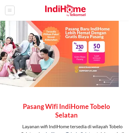
Skip
to
content
Pasang Wifi IndiHome Tobelo
Selatan
Layanan
wifi IndiHome
tersedia di wilayah Tobelo