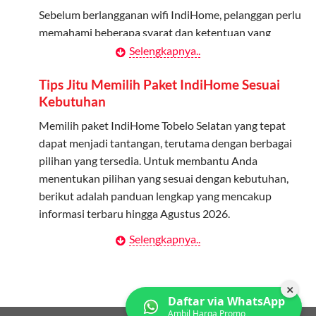
melalui aplikasi MyTelkomsel atau website Telkomsel One.
Sebelum berlangganan wifi IndiHome, pelanggan perlu
Bagikan Kuota: Setelah terdaftar, anggota bisa langsung
memahami beberapa syarat dan ketentuan yang
menggunakan kuota keluarga.
berlaku:
Selengkapnya..
Pantau Penggunaan: Admin dapat memantau penggunaan
Kontrak Berlangganan
Tips Jitu Memilih Paket IndiHome Sesuai
kuota melalui aplikasi MyTelkomsel.
Kebutuhan
Pelanggan harus menandatangani Kontrak
Berlangganan yang mencakup data pelanggan, jenis
Memilih paket IndiHome Tobelo Selatan yang tepat
layanan indihome Tobelo Selatan yang dipilih, serta
dapat menjadi tantangan, terutama dengan berbagai
syarat dan ketentuan yang berlaku. Kontrak ini dapat
pilihan yang tersedia. Untuk membantu Anda
diubah atau ditambah sesuai kebutuhan.
menentukan pilihan yang sesuai dengan kebutuhan,
berikut adalah panduan lengkap yang mencakup
Biaya Pasang Baru (PSB)
informasi terbaru hingga Agustus 2026.
Pelanggan dikenakan Biaya Pasang Baru (PSB) setelah
Selengkapnya..
Menentukan Kebutuhan Kecepatan Internet
perangkat CPE (Customer Premises Equipment)
terpasang di alamat instalasi. Pembayaran PSB harus
Langkah pertama dalam memilih paket IndiHome
dilakukan sebelum layanan wifi indiHome dapat
Tobelo Selatan adalah memahami kebutuhan
×
Daftar via WhatsApp
digunakan.
kecepatan wifi IndiHome yang anda butuhkan. Berikut
Ambil Harga Promo