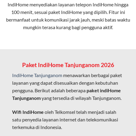
IndiHome menyediakan layanan
telepon IndiHome
hingga
elektromagnetik, sehingga koneksi tetap lancar.
100 menit, sesuai paket IndiHome yang dipilih. Fitur ini
bermanfaat untuk komunikasi jarak jauh, meski batas waktu
Latensi Rendah
mungkin terasa kurang bagi pengguna aktif.
Cocok untuk aktivitas yang membutuhkan koneksi
cepat seperti gaming, streaming, dan video conference.
Kapasitas Lebih Besar
Mampu menangani banyak perangkat sekaligus tanpa
Paket IndiHome Tanjunganom 2026
penurunan kualitas koneksi.
IndiHome Tanjunganom
menawarkan berbagai paket
Dengan teknologi ini, IndiHome memberikan pengalaman
layanan yang dapat disesuaikan dengan kebutuhan
internet yang lebih baik bagi pengguna untuk bekerja,
pengguna. Berikut adalah beberapa
paket indiHome
belajar, dan hiburan di rumah.
Tanjunganom
yang tersedia di wilayah Tanjunganom.
IndiHome sering disebut sebagai WiFi IndiHome karena
Wifi IndiHome
oleh Telkomsel telah menjadi salah
layanan internet yang disediakan menggunakan jaringan
satu penyedia layanan internet dan telekomunikasi
fiber optic dapat dikoneksikan melalui perangkat router
terkemuka di Indonesia.
WiFi.