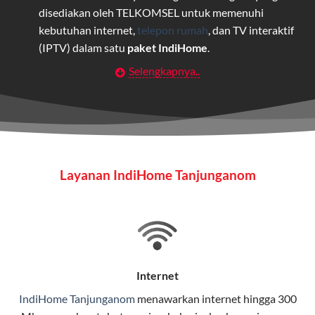
disediakan oleh TELKOMSEL untuk memenuhi
kebutuhan internet,
telepon rumah
, dan TV interaktif
(IPTV) dalam satu
paket IndiHome
.
Selengkapnya..
Layanan Wifi Indihome ini dirancang untuk
memberikan solusi lengkap bagi rumah tangga, bisnis,
maupun individu yang membutuhkan konektivitas dan
hiburan berkualitas tinggi.
Wifi IndiHome
Layanan IndiHome Tanjunganom
Wifi IndiHome adalah layanan
internet
berbasis fiber
optic yang disediakan oleh Telkom Indonesia untuk
pengguna rumah dan bisnis.
IndiHome menawarkan koneksi internet yang cepat,
stabil, dan memiliki berbagai pilihan paket IndiHome
Internet
yang dapat disesuaikan dengan kebutuhan pengguna.
IndiHome Tanjunganom
menawarkan
internet
hingga 300