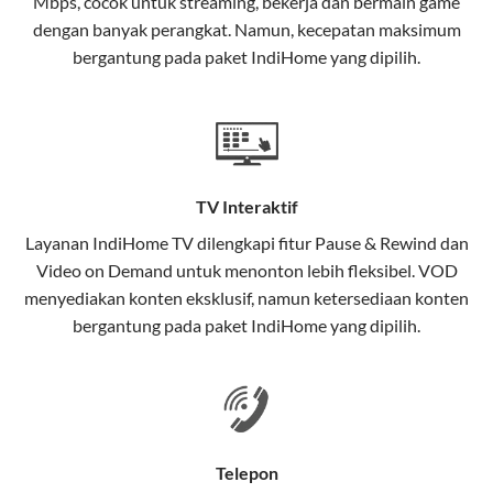
Mbps, cocok untuk streaming, bekerja dan bermain game
Selain internet, layanan IndiHome juga mencakup TV
dengan banyak perangkat. Namun, kecepatan maksimum
interaktif (
IndiHome TV
) dan telepon rumah dalam
bergantung pada paket IndiHome yang dipilih.
satu paket.
Teknologi di Balik WiFi IndiHome
Wifi IndiHome menggunakan teknologi Fiber To The
Home (FTTH), yang berarti koneksi internet
TV Interaktif
menggunakan kabel serat optik hingga ke rumah
pelanggan. Teknologi ini memiliki beberapa
Layanan
IndiHome TV
dilengkapi fitur Pause & Rewind dan
keunggulan:
Video on Demand untuk menonton lebih fleksibel. VOD
menyediakan konten eksklusif, namun ketersediaan konten
Kecepatan Tinggi
bergantung pada paket IndiHome yang dipilih.
Serat optik mampu mentransmisikan data dalam
kecepatan tinggi hingga 1 Gbps, lebih cepat
dibandingkan kabel tembaga atau DSL.
Koneksi Stabil
Telepon
Minim gangguan dari cuaca atau interferensi