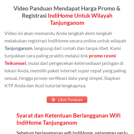
Kuota ini dapat digunakan secara bersama-sama oleh
Video Panduan Mendapat Harga Promo &
Admin (pelanggan utama) dan anggota yang terdaftar.
Registrasi
IndiHome Untuk Wilayah
Bisa Dibagi Hingga 5 Anggota
Tanjunganom
Admin dapat mendaftarkan hingga 5 anggota
Video ini akan memandu Anda langkah demi langkah
keluarga atau teman untuk menggunakan kuota ini.
melakukan registrasi IndiHome secara online untuk wilayah
Tanjunganom
, langsung dari rumah dan tanpa ribet. Kami
Berlaku Nasional
tunjukkan cara paling praktis melalui link
promo resmi
Kuota keluarga bisa digunakan di seluruh Indonesia
Telkomsel
, mulai dari pengecekan ketersediaan jaringan di
untuk jaringan 2G, 3G, dan 4G.
lokasi Anda, memilih paket internet super cepat yang paling
sesuai, hingga proses verifikasi data yang simpel. Siapkan
Tidak Berlaku untuk Roaming
KTP Anda dan ikuti tutorial lengkapnya.
Kuota ini hanya bisa digunakan di dalam negeri.
Lihat Panduan
Cara Menggunakan Kuota Keluarga
Syarat dan Ketentuan Berlangganan Wifi
IndiHome Tanjunganom
Daftarkan Anggota: Admin dapat mendaftarkan anggota
melalui aplikasi MyTelkomsel atau website Telkomsel One.
Sebelum berlangganan wifi IndiHome, pelanggan perlu