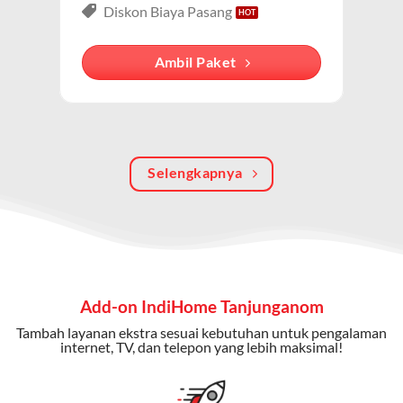
Paket IndiHome Internet, TV & Telepon
adalah solusi
Diskon Biaya Pasang
lengkap dari IndiHome yang menggabungkan
internet, TV kabel (IndiHome TV), dan telepon rumah.
Ambil Paket
Dengan paket ini, Anda bisa menikmati hiburan TV
berkualitas, internet cepat, dan komunikasi telepon
dalam satu langganan.
Keunggulan Paket IndiHome Internet, TV & Telepon
Selengkapnya
Internet Cepat:
Kecepatan wifi IndiHome ini mencapai
300 Mbps untuk aktivitas online tanpa hambatan.
TV Interaktif:
Akses ratusan channel TV lokal dan
internasional, termasuk fitur replay dan on-demand.
Add-on IndiHome Tanjunganom
Telepon Rumah:
Gratis nelpon lokal dan interlokal dengan
Tambah layanan ekstra sesuai kebutuhan untuk pengalaman
kuota tertentu.
internet, TV, dan telepon yang lebih maksimal!
Bonus Fitur:
Beberapa paket menyertakan bonus seperti
gratis streaming platform atau diskon langganan.