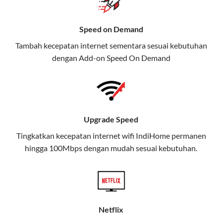
Selain Paket IndiHome yang
Speed on Demand
menawarkan layanan internet,
Tambah kecepatan internet sementara sesuai kebutuhan
TV, dan telepon rumah, Telkomsel
dengan Add-on
Speed On Demand
juga menghadirkan Telkomsel
One, sebuah solusi lengkap untuk
kebutuhan digital Anda.
Telkomsel One menggabungkan
Upgrade Speed
layanan internet, hiburan, dan
komunikasi dalam satu paket
Tingkatkan kecepatan internet wifi IndiHome permanen
hingga 100Mbps dengan mudah sesuai kebutuhan.
praktis.
Apa Itu Telkomsel One?
Telkomsel One adalah layanan konvergensi yang
menggabungkan konektivitas internet rumah
Netflix
(IndiHome/Telkomsel Orbit) dan mobile internet