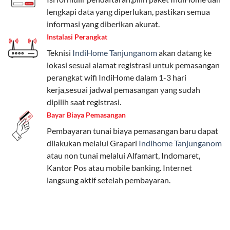
beragam, mulai dari paket hemat hingga premium.
lengkapi data yang diperlukan, pastikan semua
Pengguna bisa memilih sesuai kebutuhan, baik untuk
informasi yang diberikan akurat.
internet, komunikasi, atau hiburan.
Instalasi Perangkat
Teknisi
IndiHome Tanjunganom
akan datang ke
Paket Easy cocok untuk kebutuhan dasar, Paket
lokasi sesuai alamat registrasi untuk pemasangan
Complete untuk yang menginginkan fitur lengkap,
perangkat wifi IndiHome dalam 1-3 hari
dan Paket Dynamic IP untuk pengguna yang
kerja,sesuai jadwal pemasangan yang sudah
memprioritaskan kecepatan internet tinggi.
dipilih saat registrasi.
Bayar Biaya Pemasangan
Paket Telkomsel One dengan Kuota Keluarga
Pembayaran tunai biaya pemasangan baru dapat
Salah satu fitur unggulan Telkomsel One adalah Paket
dilakukan melalui Grapari
Indihome Tanjunganom
Kuota Keluarga. Dengan kuota hingga 30 GB, Anda
atau non tunai melalui Alfamart, Indomaret,
bisa membagikan internet kepada anggota keluarga
Kantor Pos atau mobile banking. Internet
atau teman tanpa perlu khawatir kehabisan kuota.
langsung aktif setelah pembayaran.
Berikut adalah detailnya:
Kuota Keluarga 30 GB