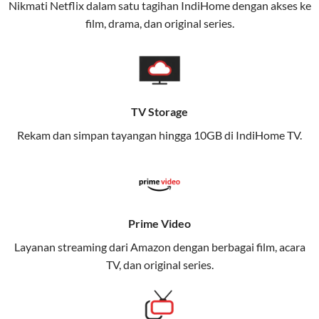
Nikmati Netflix dalam satu tagihan IndiHome dengan akses ke
(Telkomsel) dalam satu paket.
film, drama, dan original series.
Layanan ini dirancang untuk memberikan
pengalaman broadband yang seamless,
memungkinkan Anda menikmati internet cepat baik
di rumah maupun saat bepergian.
TV Storage
Dengan Telkomsel One, Anda tidak terikat pada satu
Rekam dan simpan tayangan hingga 10GB di IndiHome TV.
teknologi jaringan tertentu, sehingga bisa menikmati
fleksibilitas dan kenyamanan maksimal.
Keunggulan Telkomsel One
Prime Video
Kecepatan Internet Hingga 300 Mbps
Layanan streaming dari Amazon dengan berbagai film, acara
Nikmati kecepatan internet super cepat untuk
TV, dan original series.
streaming, gaming, dan bekerja dari rumah.
Dynamic IP