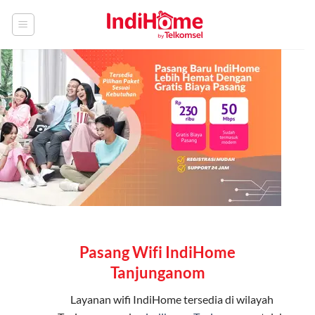
Skip
to
content
Pasang Wifi IndiHome
Tanjunganom
Layanan
wifi IndiHome
tersedia di wilayah