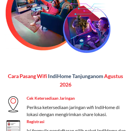
Vidio, WeTV, Disney+, dll.), dan paket TV 82 channel
(untuk beberapa pilihan).
Kelebihan:
Paket lengkap untuk pengguna yang
menginginkan internet, komunikasi, dan hiburan
(streaming & TV) dalam satu paket.
Paket Dynamic IP
Harga:
Mulai dari Rp 180.000 hingga Rp 888.000/bulan
Cara Pasang Wifi
IndiHome Tanjunganom
Agustus
Fitur:
Kecepatan internet 10Mbps-300Mbps, kuota
keluarga, nelpon & SMS semua operator, dan akses
2026
Disney+ (untuk paket tertentu).
Cek Ketersediaan Jaringan
Kelebihan:
Cocok untuk pengguna yang membutuhkan
Periksa ketersediaan jaringan wifi IndiHome di
koneksi internet cepat dan stabil dengan fleksibilitas
lokasi dengan mengirimkan share lokasi.
kuota. Pilihan harga bervariasi sesuai kebutuhan.
Registrasi
Telkomsel One menyediakan pilihan paket yang
Isi formulir pendaftaran,pilih paket IndiHome dan