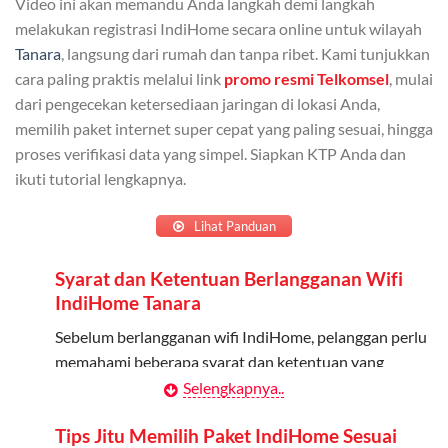
Video ini akan memandu Anda langkah demi langkah
Admin dapat mendaftarkan hingga 5 anggota
melakukan registrasi IndiHome secara online untuk wilayah
keluarga atau teman untuk menggunakan kuota ini.
Tanara
, langsung dari rumah dan tanpa ribet. Kami tunjukkan
cara paling praktis melalui link
promo resmi Telkomsel
, mulai
Berlaku Nasional
dari pengecekan ketersediaan jaringan di lokasi Anda,
memilih paket internet super cepat yang paling sesuai, hingga
Kuota keluarga bisa digunakan di seluruh Indonesia
proses verifikasi data yang simpel. Siapkan KTP Anda dan
untuk jaringan 2G, 3G, dan 4G.
ikuti tutorial lengkapnya.
Tidak Berlaku untuk Roaming
Lihat Panduan
Kuota ini hanya bisa digunakan di dalam negeri.
Syarat dan Ketentuan Berlangganan Wifi
Cara Menggunakan Kuota Keluarga
IndiHome Tanara
Daftarkan Anggota: Admin dapat mendaftarkan anggota
Sebelum berlangganan wifi IndiHome, pelanggan perlu
melalui aplikasi MyTelkomsel atau website Telkomsel One.
memahami beberapa syarat dan ketentuan yang
berlaku:
Selengkapnya..
Bagikan Kuota: Setelah terdaftar, anggota bisa langsung
menggunakan kuota keluarga.
Kontrak Berlangganan
Tips Jitu Memilih Paket IndiHome Sesuai
Pantau Penggunaan: Admin dapat memantau penggunaan