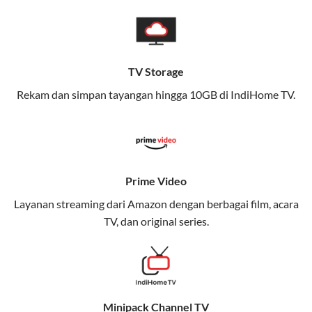
pengalaman broadband yang seamless,
memungkinkan Anda menikmati internet cepat baik
di rumah maupun saat bepergian.
TV Storage
Dengan Telkomsel One, Anda tidak terikat pada satu
teknologi jaringan tertentu, sehingga bisa menikmati
Rekam dan simpan tayangan hingga 10GB di IndiHome TV.
fleksibilitas dan kenyamanan maksimal.
Keunggulan Telkomsel One
Kecepatan Internet Hingga 300 Mbps
Prime Video
Nikmati kecepatan internet super cepat untuk
Layanan streaming dari Amazon dengan berbagai film, acara
streaming, gaming, dan bekerja dari rumah.
TV, dan original series.
Dynamic IP
Memudahkan Anda dalam mengelola jaringan dan
meningkatkan keamanan.
Minipack Channel TV
Kuota Keluarga