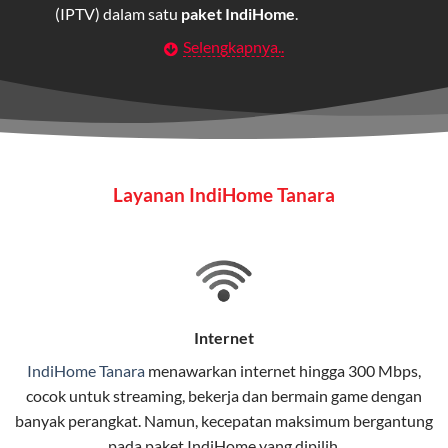
(IPTV) dalam satu
paket IndiHome
.
Selengkapnya..
Layanan Wifi Indihome ini dirancang untuk
memberikan solusi lengkap bagi rumah tangga, bisnis,
maupun individu yang membutuhkan konektivitas dan
hiburan berkualitas tinggi.
Wifi IndiHome
Layanan IndiHome Tanara
Wifi IndiHome adalah layanan
internet
berbasis fiber
optic yang disediakan oleh Telkom Indonesia untuk
pengguna rumah dan bisnis.
IndiHome menawarkan koneksi internet yang cepat,
stabil, dan memiliki berbagai pilihan paket IndiHome
Internet
yang dapat disesuaikan dengan kebutuhan pengguna.
IndiHome Tanara
menawarkan
internet
hingga 300 Mbps,
cocok untuk streaming, bekerja dan bermain game dengan
Selain internet, layanan IndiHome juga mencakup TV
banyak perangkat. Namun, kecepatan maksimum bergantung
interaktif (
IndiHome TV
) dan telepon rumah dalam
pada paket IndiHome yang dipilih.