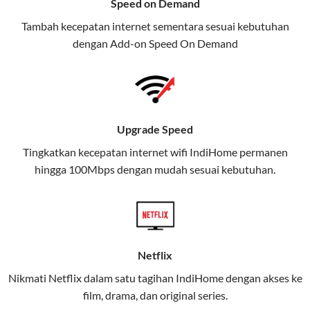
Speed on Demand
TV, dan telepon rumah, Telkomsel
Tambah kecepatan internet sementara sesuai kebutuhan
juga menghadirkan Telkomsel
dengan Add-on
Speed On Demand
One, sebuah solusi lengkap untuk
kebutuhan digital Anda.
Telkomsel One menggabungkan
layanan internet, hiburan, dan
Upgrade Speed
komunikasi dalam satu paket
Tingkatkan kecepatan internet wifi IndiHome permanen
praktis.
hingga 100Mbps dengan mudah sesuai kebutuhan.
Apa Itu Telkomsel One?
Telkomsel One adalah layanan konvergensi yang
menggabungkan konektivitas internet rumah
(IndiHome/Telkomsel Orbit) dan mobile internet
Netflix
(Telkomsel) dalam satu paket.
Nikmati Netflix dalam satu tagihan IndiHome dengan akses ke
film, drama, dan original series.
Layanan ini dirancang untuk memberikan