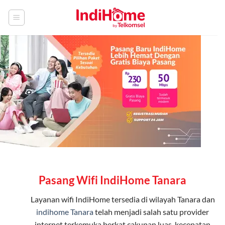
Skip
to
content
Pasang Wifi IndiHome Tanara
Layanan
wifi IndiHome
tersedia di wilayah Tanara dan
indihome Tanara
telah menjadi salah satu provider
internet terkemuka berkat cakupan luas, kecepatan