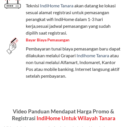
Teknisi
IndiHome Tanara
akan datang ke lokasi
Paket Easy cocok untuk kebutuhan dasar, Paket
sesuai alamat registrasi untuk pemasangan
Complete untuk yang menginginkan fitur lengkap,
perangkat wifi IndiHome dalam 1-3 hari
dan Paket Dynamic IP untuk pengguna yang
kerja,sesuai jadwal pemasangan yang sudah
memprioritaskan kecepatan internet tinggi.
dipilih saat registrasi.
Bayar Biaya Pemasangan
Paket Telkomsel One dengan Kuota Keluarga
Pembayaran tunai biaya pemasangan baru dapat
Salah satu fitur unggulan Telkomsel One adalah Paket
dilakukan melalui Grapari
Indihome Tanara
atau
Kuota Keluarga. Dengan kuota hingga 30 GB, Anda
non tunai melalui Alfamart, Indomaret, Kantor
bisa membagikan internet kepada anggota keluarga
Pos atau mobile banking. Internet langsung aktif
atau teman tanpa perlu khawatir kehabisan kuota.
setelah pembayaran.
Berikut adalah detailnya:
Kuota Keluarga 30 GB
Kuota ini dapat digunakan secara bersama-sama oleh
Video Panduan Mendapat Harga Promo &
Admin (pelanggan utama) dan anggota yang terdaftar.
Registrasi
IndiHome Untuk Wilayah Tanara
Bisa Dibagi Hingga 5 Anggota