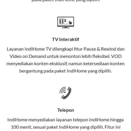
satu paket.
Teknologi di Balik WiFi IndiHome
Wifi IndiHome menggunakan teknologi Fiber To The
Home (FTTH), yang berarti koneksi internet
TV Interaktif
menggunakan kabel serat optik hingga ke rumah
pelanggan. Teknologi ini memiliki beberapa
Layanan
IndiHome TV
dilengkapi fitur Pause & Rewind dan
keunggulan:
Video on Demand untuk menonton lebih fleksibel. VOD
menyediakan konten eksklusif, namun ketersediaan konten
Kecepatan Tinggi
bergantung pada paket IndiHome yang dipilih.
Serat optik mampu mentransmisikan data dalam
kecepatan tinggi hingga 1 Gbps, lebih cepat
dibandingkan kabel tembaga atau DSL.
Koneksi Stabil
Telepon
Minim gangguan dari cuaca atau interferensi
IndiHome menyediakan layanan
telepon IndiHome
hingga
elektromagnetik, sehingga koneksi tetap lancar.
100 menit, sesuai paket IndiHome yang dipilih. Fitur ini