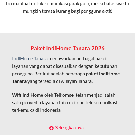
bermanfaat untuk komunikasi jarak jauh, meski batas waktu
Latensi Rendah
mungkin terasa kurang bagi pengguna aktif.
Cocok untuk aktivitas yang membutuhkan koneksi
cepat seperti gaming, streaming, dan video conference.
Kapasitas Lebih Besar
Mampu menangani banyak perangkat sekaligus tanpa
Paket IndiHome Tanara 2026
penurunan kualitas koneksi.
IndiHome Tanara
menawarkan berbagai paket
Dengan teknologi ini, IndiHome memberikan pengalaman
layanan yang dapat disesuaikan dengan kebutuhan
internet yang lebih baik bagi pengguna untuk bekerja,
pengguna. Berikut adalah beberapa
paket indiHome
belajar, dan hiburan di rumah.
Tanara
yang tersedia di wilayah Tanara.
IndiHome sering disebut sebagai WiFi IndiHome karena
Wifi IndiHome
oleh Telkomsel telah menjadi salah
layanan internet yang disediakan menggunakan jaringan
satu penyedia layanan internet dan telekomunikasi
fiber optic dapat dikoneksikan melalui perangkat router
terkemuka di Indonesia.
WiFi.
Hal ini memungkinkan pengguna untuk mengakses
Dengan berbagai pilihan paket indihome Tanara yang
Selengkapnya..
internet secara nirkabel (wireless) di rumah atau tempat
disesuaikan dengan kebutuhan pengguna,
IndiHome