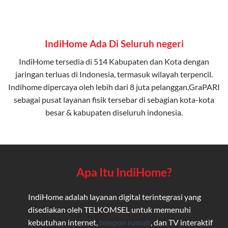
IndiHome Ada Di Seluruh negeri
IndiHome tersedia di 514 Kabupaten dan Kota dengan
jaringan terluas di Indonesia, termasuk wilayah terpencil.
Indihome dipercaya oleh lebih dari 8 juta pelanggan,GraPARI
sebagai pusat layanan fisik tersebar di sebagian kota-kota
besar & kabupaten diseluruh indonesia.
Apa Itu IndiHome?
IndiHome adalah layanan digital terintegrasi yang
disediakan oleh TELKOMSEL untuk memenuhi
kebutuhan internet,
telepon rumah
, dan TV interaktif