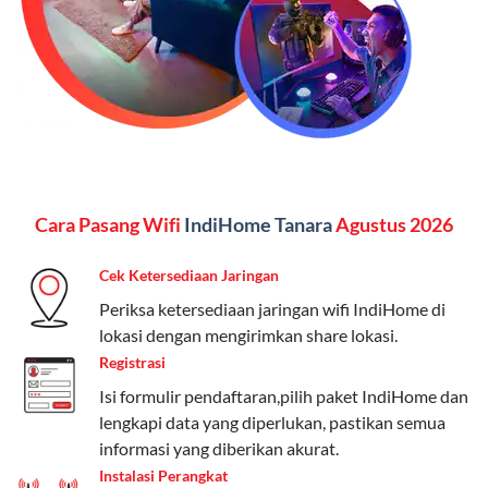
menginginkan internet, komunikasi, dan hiburan
(streaming & TV) dalam satu paket.
Paket Dynamic IP
Harga:
Mulai dari Rp 180.000 hingga Rp 888.000/bulan
Fitur:
Kecepatan internet 10Mbps-300Mbps, kuota
Cara Pasang Wifi
IndiHome Tanara
Agustus 2026
keluarga, nelpon & SMS semua operator, dan akses
Disney+ (untuk paket tertentu).
Cek Ketersediaan Jaringan
Kelebihan:
Cocok untuk pengguna yang membutuhkan
Periksa ketersediaan jaringan wifi IndiHome di
koneksi internet cepat dan stabil dengan fleksibilitas
lokasi dengan mengirimkan share lokasi.
kuota. Pilihan harga bervariasi sesuai kebutuhan.
Registrasi
Isi formulir pendaftaran,pilih paket IndiHome dan
Telkomsel One menyediakan pilihan paket yang
lengkapi data yang diperlukan, pastikan semua
beragam, mulai dari paket hemat hingga premium.
informasi yang diberikan akurat.
Pengguna bisa memilih sesuai kebutuhan, baik untuk
Instalasi Perangkat
internet, komunikasi, atau hiburan.