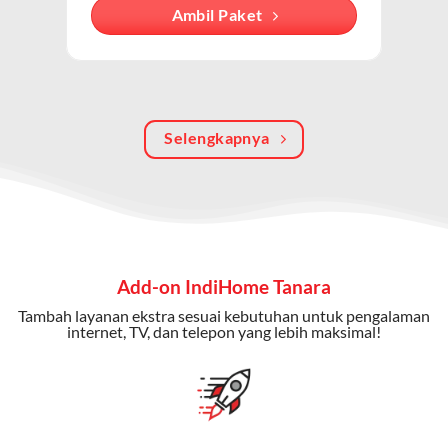
Dengan paket ini, Anda bisa menikmati hiburan TV
Ambil Paket
berkualitas, internet cepat, dan komunikasi telepon
dalam satu langganan.
Keunggulan Paket IndiHome Internet, TV & Telepon
Selengkapnya
Internet Cepat:
Kecepatan wifi IndiHome ini mencapai
300 Mbps untuk aktivitas online tanpa hambatan.
TV Interaktif:
Akses ratusan channel TV lokal dan
internasional, termasuk fitur replay dan on-demand.
Telepon Rumah:
Gratis nelpon lokal dan interlokal dengan
Add-on IndiHome Tanara
kuota tertentu.
Tambah layanan ekstra sesuai kebutuhan untuk pengalaman
Bonus Fitur:
Beberapa paket menyertakan bonus seperti
internet, TV, dan telepon yang lebih maksimal!
gratis streaming platform atau diskon langganan.
Selain Paket IndiHome yang
menawarkan layanan internet,