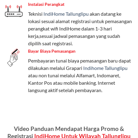
Instalasi Perangkat
internet, komunikasi, atau hiburan.
Teknisi
IndiHome Tallunglipu
akan datang ke
Paket Easy cocok untuk kebutuhan dasar, Paket
lokasi sesuai alamat registrasi untuk pemasangan
Complete untuk yang menginginkan fitur lengkap,
perangkat wifi IndiHome dalam 1-3 hari
dan Paket Dynamic IP untuk pengguna yang
kerja,sesuai jadwal pemasangan yang sudah
memprioritaskan kecepatan internet tinggi.
dipilih saat registrasi.
Bayar Biaya Pemasangan
Paket Telkomsel One dengan Kuota Keluarga
Pembayaran tunai biaya pemasangan baru dapat
Salah satu fitur unggulan Telkomsel One adalah Paket
dilakukan melalui Grapari
Indihome Tallunglipu
Kuota Keluarga. Dengan kuota hingga 30 GB, Anda
atau non tunai melalui Alfamart, Indomaret,
bisa membagikan internet kepada anggota keluarga
Kantor Pos atau mobile banking. Internet
atau teman tanpa perlu khawatir kehabisan kuota.
langsung aktif setelah pembayaran.
Berikut adalah detailnya:
Kuota Keluarga 30 GB
Kuota ini dapat digunakan secara bersama-sama oleh
Video Panduan Mendapat Harga Promo &
Admin (pelanggan utama) dan anggota yang terdaftar.
Registrasi
IndiHome Untuk Wilayah Tallunglipu