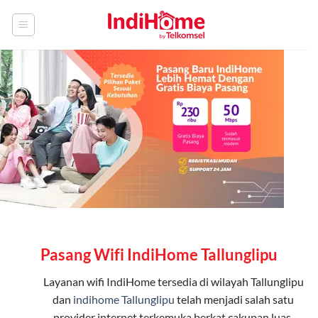
Skip
to
content
Pasang Wifi IndiHome Tallunglipu
Layanan
wifi IndiHome
tersedia di wilayah Tallunglipu
dan
indihome Tallunglipu
telah menjadi salah satu
provider internet terkemuka berkat cakupan luas,