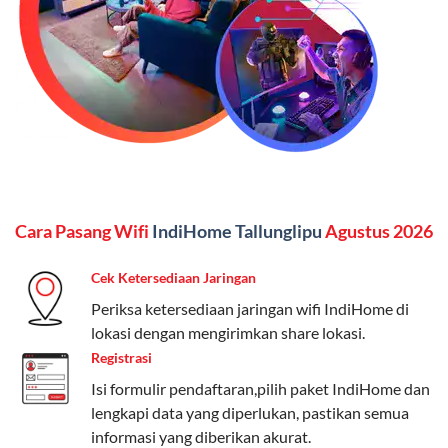
Kelebihan:
Paket lengkap untuk pengguna yang
menginginkan internet, komunikasi, dan hiburan
(streaming & TV) dalam satu paket.
Paket Dynamic IP
Harga:
Mulai dari Rp 180.000 hingga Rp 888.000/bulan
Fitur:
Kecepatan internet 10Mbps-300Mbps, kuota
Cara Pasang Wifi
IndiHome Tallunglipu
Agustus 2026
keluarga, nelpon & SMS semua operator, dan akses
Disney+ (untuk paket tertentu).
Cek Ketersediaan Jaringan
Kelebihan:
Cocok untuk pengguna yang membutuhkan
Periksa ketersediaan jaringan wifi IndiHome di
koneksi internet cepat dan stabil dengan fleksibilitas
lokasi dengan mengirimkan share lokasi.
kuota. Pilihan harga bervariasi sesuai kebutuhan.
Registrasi
Isi formulir pendaftaran,pilih paket IndiHome dan
Telkomsel One menyediakan pilihan paket yang
lengkapi data yang diperlukan, pastikan semua
beragam, mulai dari paket hemat hingga premium.
informasi yang diberikan akurat.
Pengguna bisa memilih sesuai kebutuhan, baik untuk