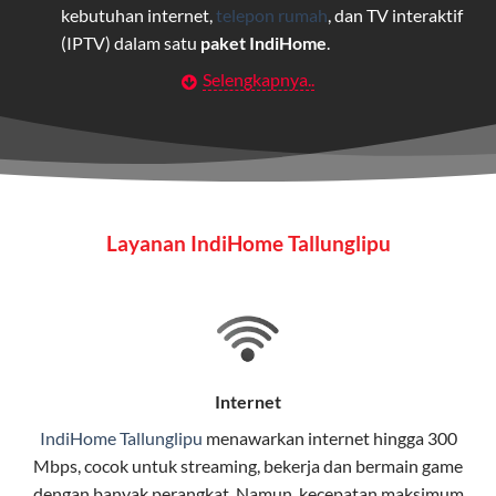
kebutuhan internet,
telepon rumah
, dan TV interaktif
(IPTV) dalam satu
paket IndiHome
.
Selengkapnya..
Layanan Wifi Indihome ini dirancang untuk
memberikan solusi lengkap bagi rumah tangga, bisnis,
maupun individu yang membutuhkan konektivitas dan
hiburan berkualitas tinggi.
Wifi IndiHome
Layanan IndiHome Tallunglipu
Wifi IndiHome adalah layanan
internet
berbasis fiber
optic yang disediakan oleh Telkom Indonesia untuk
pengguna rumah dan bisnis.
IndiHome menawarkan koneksi internet yang cepat,
stabil, dan memiliki berbagai pilihan paket IndiHome
Internet
yang dapat disesuaikan dengan kebutuhan pengguna.
IndiHome Tallunglipu
menawarkan
internet
hingga 300
Mbps, cocok untuk streaming, bekerja dan bermain game
Selain internet, layanan IndiHome juga mencakup TV
dengan banyak perangkat. Namun, kecepatan maksimum