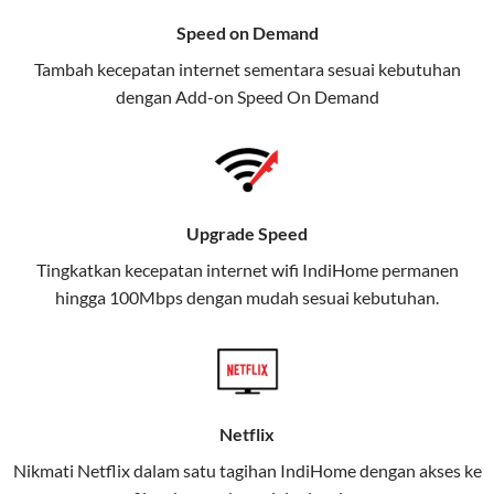
menawarkan layanan internet,
Speed on Demand
TV, dan telepon rumah, Telkomsel
Tambah kecepatan internet sementara sesuai kebutuhan
juga menghadirkan Telkomsel
dengan Add-on
Speed On Demand
One, sebuah solusi lengkap untuk
kebutuhan digital Anda.
Telkomsel One menggabungkan
layanan internet, hiburan, dan
Upgrade Speed
komunikasi dalam satu paket
Tingkatkan kecepatan internet wifi IndiHome permanen
praktis.
hingga 100Mbps dengan mudah sesuai kebutuhan.
Apa Itu Telkomsel One?
Telkomsel One adalah layanan konvergensi yang
menggabungkan konektivitas internet rumah
(IndiHome/Telkomsel Orbit) dan mobile internet
Netflix
(Telkomsel) dalam satu paket.
Nikmati Netflix dalam satu tagihan IndiHome dengan akses ke