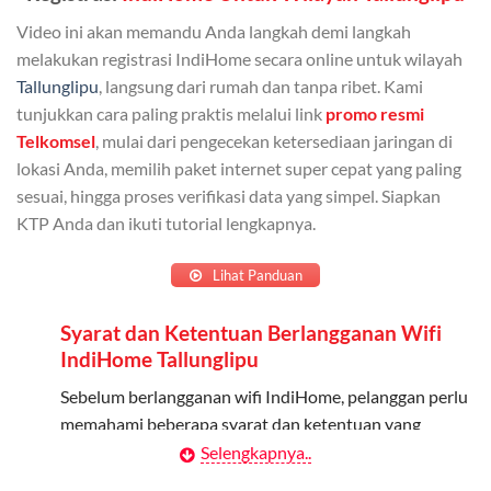
Bisa Dibagi Hingga 5 Anggota
Video ini akan memandu Anda langkah demi langkah
Admin dapat mendaftarkan hingga 5 anggota
melakukan registrasi IndiHome secara online untuk wilayah
keluarga atau teman untuk menggunakan kuota ini.
Tallunglipu
, langsung dari rumah dan tanpa ribet. Kami
tunjukkan cara paling praktis melalui link
promo resmi
Berlaku Nasional
Telkomsel
, mulai dari pengecekan ketersediaan jaringan di
lokasi Anda, memilih paket internet super cepat yang paling
Kuota keluarga bisa digunakan di seluruh Indonesia
sesuai, hingga proses verifikasi data yang simpel. Siapkan
untuk jaringan 2G, 3G, dan 4G.
KTP Anda dan ikuti tutorial lengkapnya.
Tidak Berlaku untuk Roaming
Lihat Panduan
Kuota ini hanya bisa digunakan di dalam negeri.
Syarat dan Ketentuan Berlangganan Wifi
Cara Menggunakan Kuota Keluarga
IndiHome Tallunglipu
Daftarkan Anggota: Admin dapat mendaftarkan anggota
Sebelum berlangganan wifi IndiHome, pelanggan perlu
melalui aplikasi MyTelkomsel atau website Telkomsel One.
memahami beberapa syarat dan ketentuan yang
berlaku:
Selengkapnya..
Bagikan Kuota: Setelah terdaftar, anggota bisa langsung
menggunakan kuota keluarga.