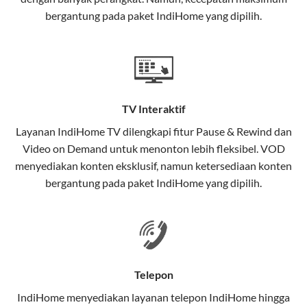
interaktif (
IndiHome TV
) dan telepon rumah dalam
bergantung pada paket IndiHome yang dipilih.
satu paket.
Teknologi di Balik WiFi IndiHome
Wifi IndiHome menggunakan teknologi Fiber To The
Home (FTTH), yang berarti koneksi internet
TV Interaktif
menggunakan kabel serat optik hingga ke rumah
pelanggan. Teknologi ini memiliki beberapa
Layanan
IndiHome TV
dilengkapi fitur Pause & Rewind dan
keunggulan:
Video on Demand untuk menonton lebih fleksibel. VOD
menyediakan konten eksklusif, namun ketersediaan konten
Kecepatan Tinggi
bergantung pada paket IndiHome yang dipilih.
Serat optik mampu mentransmisikan data dalam
kecepatan tinggi hingga 1 Gbps, lebih cepat
dibandingkan kabel tembaga atau DSL.
Koneksi Stabil
Telepon
Minim gangguan dari cuaca atau interferensi
IndiHome menyediakan layanan
telepon IndiHome
hingga
elektromagnetik, sehingga koneksi tetap lancar.