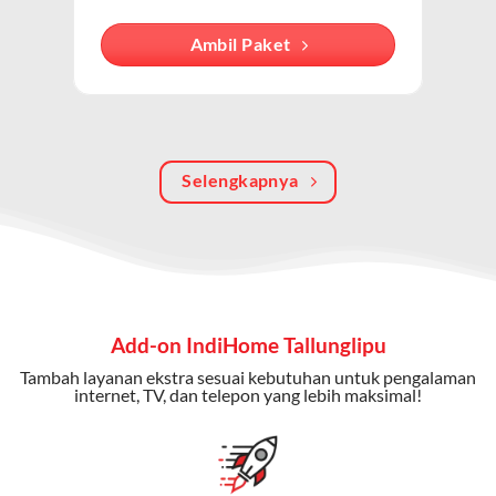
internet, TV kabel (IndiHome TV), dan telepon rumah.
Dengan paket ini, Anda bisa menikmati hiburan TV
Ambil Paket
berkualitas, internet cepat, dan komunikasi telepon
dalam satu langganan.
Keunggulan Paket IndiHome Internet, TV & Telepon
Selengkapnya
Internet Cepat:
Kecepatan wifi IndiHome ini mencapai
300 Mbps untuk aktivitas online tanpa hambatan.
TV Interaktif:
Akses ratusan channel TV lokal dan
internasional, termasuk fitur replay dan on-demand.
Telepon Rumah:
Gratis nelpon lokal dan interlokal dengan
Add-on IndiHome Tallunglipu
kuota tertentu.
Tambah layanan ekstra sesuai kebutuhan untuk pengalaman
Bonus Fitur:
Beberapa paket menyertakan bonus seperti
internet, TV, dan telepon yang lebih maksimal!
gratis streaming platform atau diskon langganan.
Selain Paket IndiHome yang