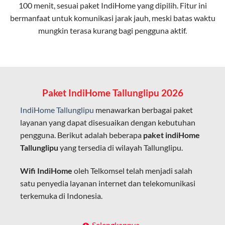
100 menit, sesuai paket IndiHome yang dipilih. Fitur ini
bermanfaat untuk komunikasi jarak jauh, meski batas waktu
Latensi Rendah
mungkin terasa kurang bagi pengguna aktif.
Cocok untuk aktivitas yang membutuhkan koneksi
cepat seperti gaming, streaming, dan video conference.
Kapasitas Lebih Besar
Mampu menangani banyak perangkat sekaligus tanpa
Paket IndiHome Tallunglipu 2026
penurunan kualitas koneksi.
IndiHome Tallunglipu
menawarkan berbagai paket
Dengan teknologi ini, IndiHome memberikan pengalaman
layanan yang dapat disesuaikan dengan kebutuhan
internet yang lebih baik bagi pengguna untuk bekerja,
pengguna. Berikut adalah beberapa
paket indiHome
belajar, dan hiburan di rumah.
Tallunglipu
yang tersedia di wilayah Tallunglipu.
IndiHome sering disebut sebagai WiFi IndiHome karena
Wifi IndiHome
oleh Telkomsel telah menjadi salah
layanan internet yang disediakan menggunakan jaringan
satu penyedia layanan internet dan telekomunikasi
fiber optic dapat dikoneksikan melalui perangkat router
terkemuka di Indonesia.
WiFi.
Hal ini memungkinkan pengguna untuk mengakses
Dengan berbagai pilihan paket indihome Tallunglipu
Selengkapnya..