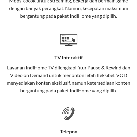
Mbps, cocok untuk streaming, bekerja dan bermain game
Selain internet, layanan IndiHome juga mencakup TV
dengan banyak perangkat. Namun, kecepatan maksimum
interaktif (
IndiHome TV
) dan telepon rumah dalam
bergantung pada paket IndiHome yang dipilih.
satu paket.
Teknologi di Balik WiFi IndiHome
Wifi IndiHome menggunakan teknologi Fiber To The
Home (FTTH), yang berarti koneksi internet
TV Interaktif
menggunakan kabel serat optik hingga ke rumah
pelanggan. Teknologi ini memiliki beberapa
Layanan
IndiHome TV
dilengkapi fitur Pause & Rewind dan
keunggulan:
Video on Demand untuk menonton lebih fleksibel. VOD
menyediakan konten eksklusif, namun ketersediaan konten
Kecepatan Tinggi
bergantung pada paket IndiHome yang dipilih.
Serat optik mampu mentransmisikan data dalam
kecepatan tinggi hingga 1 Gbps, lebih cepat
dibandingkan kabel tembaga atau DSL.
Koneksi Stabil
Telepon
Minim gangguan dari cuaca atau interferensi