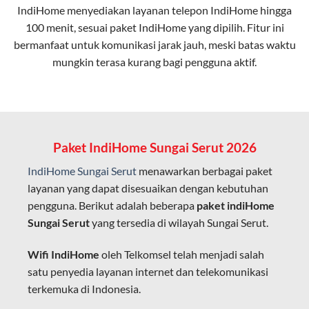
IndiHome menyediakan layanan
telepon IndiHome
hingga
elektromagnetik, sehingga koneksi tetap lancar.
100 menit, sesuai paket IndiHome yang dipilih. Fitur ini
bermanfaat untuk komunikasi jarak jauh, meski batas waktu
Latensi Rendah
mungkin terasa kurang bagi pengguna aktif.
Cocok untuk aktivitas yang membutuhkan koneksi
cepat seperti gaming, streaming, dan video conference.
Kapasitas Lebih Besar
Mampu menangani banyak perangkat sekaligus tanpa
Paket IndiHome Sungai Serut 2026
penurunan kualitas koneksi.
IndiHome Sungai Serut
menawarkan berbagai paket
Dengan teknologi ini, IndiHome memberikan pengalaman
layanan yang dapat disesuaikan dengan kebutuhan
internet yang lebih baik bagi pengguna untuk bekerja,
pengguna. Berikut adalah beberapa
paket indiHome
belajar, dan hiburan di rumah.
Sungai Serut
yang tersedia di wilayah Sungai Serut.
IndiHome sering disebut sebagai WiFi IndiHome karena
Wifi IndiHome
oleh Telkomsel telah menjadi salah
layanan internet yang disediakan menggunakan jaringan
satu penyedia layanan internet dan telekomunikasi
fiber optic dapat dikoneksikan melalui perangkat router
terkemuka di Indonesia.
WiFi.