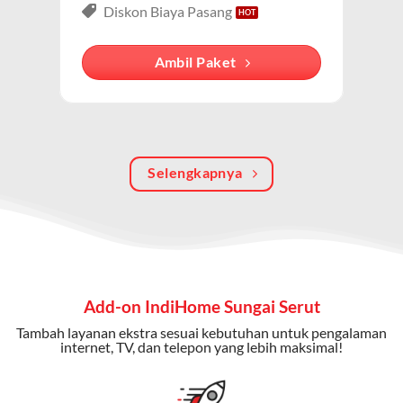
lengkap dari IndiHome yang menggabungkan
Diskon Biaya Pasang
internet, TV kabel (IndiHome TV), dan telepon rumah.
Dengan paket ini, Anda bisa menikmati hiburan TV
Ambil Paket
berkualitas, internet cepat, dan komunikasi telepon
dalam satu langganan.
Keunggulan Paket IndiHome Internet, TV & Telepon
Selengkapnya
Internet Cepat:
Kecepatan wifi IndiHome ini mencapai
300 Mbps untuk aktivitas online tanpa hambatan.
TV Interaktif:
Akses ratusan channel TV lokal dan
internasional, termasuk fitur replay dan on-demand.
Telepon Rumah:
Gratis nelpon lokal dan interlokal dengan
Add-on IndiHome Sungai Serut
kuota tertentu.
Tambah layanan ekstra sesuai kebutuhan untuk pengalaman
Bonus Fitur:
Beberapa paket menyertakan bonus seperti
internet, TV, dan telepon yang lebih maksimal!
gratis streaming platform atau diskon langganan.