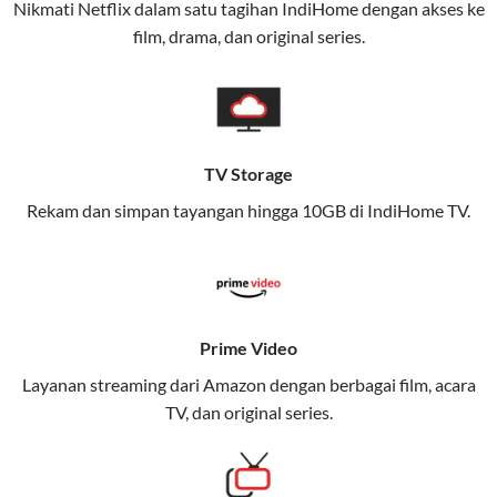
Nikmati Netflix dalam satu tagihan IndiHome dengan akses ke
film, drama, dan original series.
Layanan ini dirancang untuk memberikan
pengalaman broadband yang seamless,
memungkinkan Anda menikmati internet cepat baik
di rumah maupun saat bepergian.
TV Storage
Dengan Telkomsel One, Anda tidak terikat pada satu
teknologi jaringan tertentu, sehingga bisa menikmati
Rekam dan simpan tayangan hingga 10GB di IndiHome TV.
fleksibilitas dan kenyamanan maksimal.
Keunggulan Telkomsel One
Kecepatan Internet Hingga 300 Mbps
Prime Video
Nikmati kecepatan internet super cepat untuk
Layanan streaming dari Amazon dengan berbagai film, acara
streaming, gaming, dan bekerja dari rumah.
TV, dan original series.
Dynamic IP
Memudahkan Anda dalam mengelola jaringan dan