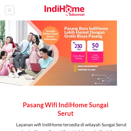
Skip
to
content
Pasang Wifi IndiHome Sungai
Serut
Layanan
wifi IndiHome
tersedia di wilayah Sungai Serut