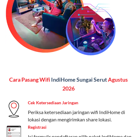
(untuk beberapa pilihan).
Kelebihan:
Paket lengkap untuk pengguna yang
menginginkan internet, komunikasi, dan hiburan
(streaming & TV) dalam satu paket.
Paket Dynamic IP
Harga:
Mulai dari Rp 180.000 hingga Rp 888.000/bulan
Fitur:
Kecepatan internet 10Mbps-300Mbps, kuota
Cara Pasang Wifi
IndiHome Sungai Serut
Agustus
keluarga, nelpon & SMS semua operator, dan akses
Disney+ (untuk paket tertentu).
2026
Kelebihan:
Cocok untuk pengguna yang membutuhkan
Cek Ketersediaan Jaringan
koneksi internet cepat dan stabil dengan fleksibilitas
Periksa ketersediaan jaringan wifi IndiHome di
kuota. Pilihan harga bervariasi sesuai kebutuhan.
lokasi dengan mengirimkan share lokasi.
Registrasi
Telkomsel One menyediakan pilihan paket yang
beragam, mulai dari paket hemat hingga premium.
Isi formulir pendaftaran,pilih paket IndiHome dan