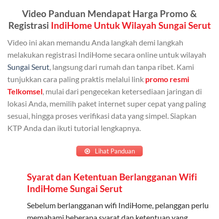
Admin (pelanggan utama) dan anggota yang terdaftar.
Video Panduan Mendapat Harga Promo &
Bisa Dibagi Hingga 5 Anggota
Registrasi
IndiHome Untuk Wilayah Sungai Serut
Admin dapat mendaftarkan hingga 5 anggota
Video ini akan memandu Anda langkah demi langkah
keluarga atau teman untuk menggunakan kuota ini.
melakukan registrasi IndiHome secara online untuk wilayah
Sungai Serut
, langsung dari rumah dan tanpa ribet. Kami
Berlaku Nasional
tunjukkan cara paling praktis melalui link
promo resmi
Kuota keluarga bisa digunakan di seluruh Indonesia
Telkomsel
, mulai dari pengecekan ketersediaan jaringan di
untuk jaringan 2G, 3G, dan 4G.
lokasi Anda, memilih paket internet super cepat yang paling
sesuai, hingga proses verifikasi data yang simpel. Siapkan
Tidak Berlaku untuk Roaming
KTP Anda dan ikuti tutorial lengkapnya.
Kuota ini hanya bisa digunakan di dalam negeri.
Lihat Panduan
Cara Menggunakan Kuota Keluarga
Syarat dan Ketentuan Berlangganan Wifi
Daftarkan Anggota: Admin dapat mendaftarkan anggota
IndiHome Sungai Serut
melalui aplikasi MyTelkomsel atau website Telkomsel One.
Sebelum berlangganan wifi IndiHome, pelanggan perlu
Bagikan Kuota: Setelah terdaftar, anggota bisa langsung
memahami beberapa syarat dan ketentuan yang