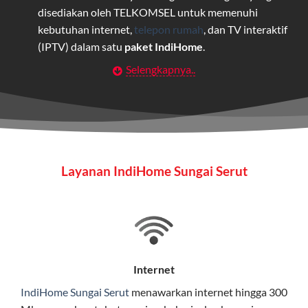
disediakan oleh TELKOMSEL untuk memenuhi
kebutuhan internet,
telepon rumah
, dan TV interaktif
(IPTV) dalam satu
paket IndiHome
.
Selengkapnya..
Layanan Wifi Indihome ini dirancang untuk
memberikan solusi lengkap bagi rumah tangga, bisnis,
maupun individu yang membutuhkan konektivitas dan
hiburan berkualitas tinggi.
Wifi IndiHome
Layanan IndiHome Sungai Serut
Wifi IndiHome adalah layanan
internet
berbasis fiber
optic yang disediakan oleh Telkom Indonesia untuk
pengguna rumah dan bisnis.
IndiHome menawarkan koneksi internet yang cepat,
stabil, dan memiliki berbagai pilihan paket IndiHome
Internet
yang dapat disesuaikan dengan kebutuhan pengguna.
IndiHome Sungai Serut
menawarkan
internet
hingga 300