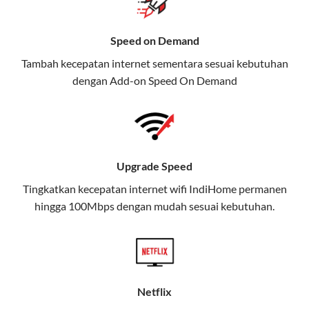
Selain Paket IndiHome yang
menawarkan layanan internet,
Speed on Demand
TV, dan telepon rumah, Telkomsel
Tambah kecepatan internet sementara sesuai kebutuhan
juga menghadirkan Telkomsel
dengan Add-on
Speed On Demand
One, sebuah solusi lengkap untuk
kebutuhan digital Anda.
Telkomsel One menggabungkan
layanan internet, hiburan, dan
Upgrade Speed
komunikasi dalam satu paket
Tingkatkan kecepatan internet wifi IndiHome permanen
praktis.
hingga 100Mbps dengan mudah sesuai kebutuhan.
Apa Itu Telkomsel One?
Telkomsel One adalah layanan konvergensi yang
menggabungkan konektivitas internet rumah
(IndiHome/Telkomsel Orbit) dan mobile internet
Netflix
(Telkomsel) dalam satu paket.