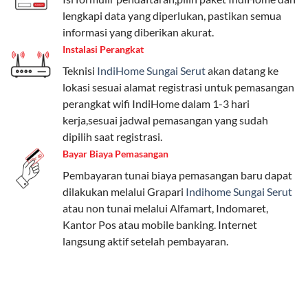
Pengguna bisa memilih sesuai kebutuhan, baik untuk
lengkapi data yang diperlukan, pastikan semua
internet, komunikasi, atau hiburan.
informasi yang diberikan akurat.
Instalasi Perangkat
Paket Easy cocok untuk kebutuhan dasar, Paket
Teknisi
IndiHome Sungai Serut
akan datang ke
Complete untuk yang menginginkan fitur lengkap,
lokasi sesuai alamat registrasi untuk pemasangan
dan Paket Dynamic IP untuk pengguna yang
perangkat wifi IndiHome dalam 1-3 hari
memprioritaskan kecepatan internet tinggi.
kerja,sesuai jadwal pemasangan yang sudah
dipilih saat registrasi.
Paket Telkomsel One dengan Kuota Keluarga
Bayar Biaya Pemasangan
Salah satu fitur unggulan Telkomsel One adalah Paket
Pembayaran tunai biaya pemasangan baru dapat
Kuota Keluarga. Dengan kuota hingga 30 GB, Anda
dilakukan melalui Grapari
Indihome Sungai Serut
bisa membagikan internet kepada anggota keluarga
atau non tunai melalui Alfamart, Indomaret,
atau teman tanpa perlu khawatir kehabisan kuota.
Kantor Pos atau mobile banking. Internet
Berikut adalah detailnya:
langsung aktif setelah pembayaran.
Kuota Keluarga 30 GB
Kuota ini dapat digunakan secara bersama-sama oleh