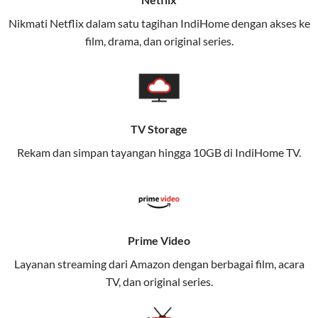
(IndiHome/Telkomsel Orbit) dan mobile internet
Nikmati Netflix dalam satu tagihan IndiHome dengan akses ke
(Telkomsel) dalam satu paket.
film, drama, dan original series.
Layanan ini dirancang untuk memberikan
pengalaman broadband yang seamless,
memungkinkan Anda menikmati internet cepat baik
di rumah maupun saat bepergian.
TV Storage
Dengan Telkomsel One, Anda tidak terikat pada satu
Rekam dan simpan tayangan hingga 10GB di IndiHome TV.
teknologi jaringan tertentu, sehingga bisa menikmati
fleksibilitas dan kenyamanan maksimal.
Keunggulan Telkomsel One
Prime Video
Kecepatan Internet Hingga 300 Mbps
Layanan streaming dari Amazon dengan berbagai film, acara
Nikmati kecepatan internet super cepat untuk
TV, dan original series.
streaming, gaming, dan bekerja dari rumah.
Dynamic IP