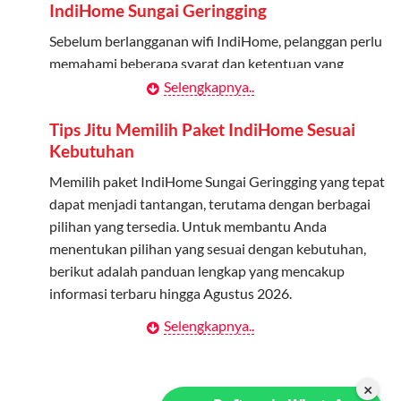
IndiHome Sungai Geringging
melalui aplikasi MyTelkomsel atau website Telkomsel One.
Bagikan Kuota: Setelah terdaftar, anggota bisa langsung
Sebelum berlangganan wifi IndiHome, pelanggan perlu
menggunakan kuota keluarga.
memahami beberapa syarat dan ketentuan yang
berlaku:
Selengkapnya..
Pantau Penggunaan: Admin dapat memantau penggunaan
kuota melalui aplikasi MyTelkomsel.
Kontrak Berlangganan
Tips Jitu Memilih Paket IndiHome Sesuai
Kebutuhan
Pelanggan harus menandatangani Kontrak
Berlangganan yang mencakup data pelanggan, jenis
Memilih paket IndiHome Sungai Geringging yang tepat
layanan indihome Sungai Geringging yang dipilih, serta
dapat menjadi tantangan, terutama dengan berbagai
syarat dan ketentuan yang berlaku. Kontrak ini dapat
pilihan yang tersedia. Untuk membantu Anda
diubah atau ditambah sesuai kebutuhan.
menentukan pilihan yang sesuai dengan kebutuhan,
berikut adalah panduan lengkap yang mencakup
Biaya Pasang Baru (PSB)
informasi terbaru hingga Agustus 2026.
Pelanggan dikenakan Biaya Pasang Baru (PSB) setelah
Selengkapnya..
Menentukan Kebutuhan Kecepatan Internet
perangkat CPE (Customer Premises Equipment)
terpasang di alamat instalasi. Pembayaran PSB harus
Langkah pertama dalam memilih paket IndiHome
dilakukan sebelum layanan wifi indiHome dapat
Sungai Geringging adalah memahami kebutuhan
×