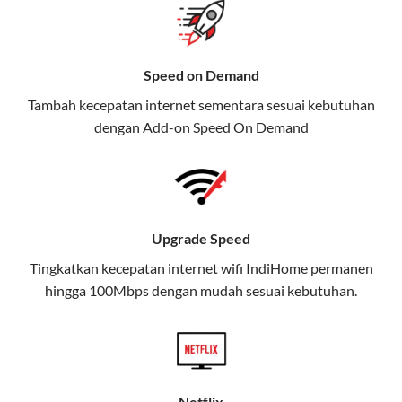
gratis streaming platform atau diskon langganan.
Selain Paket IndiHome yang
Speed on Demand
menawarkan layanan internet,
Tambah kecepatan internet sementara sesuai kebutuhan
TV, dan telepon rumah, Telkomsel
dengan Add-on
Speed On Demand
juga menghadirkan Telkomsel
One, sebuah solusi lengkap untuk
kebutuhan digital Anda.
Telkomsel One menggabungkan
Upgrade Speed
layanan internet, hiburan, dan
komunikasi dalam satu paket
Tingkatkan kecepatan internet wifi IndiHome permanen
hingga 100Mbps dengan mudah sesuai kebutuhan.
praktis.
Apa Itu Telkomsel One?
Telkomsel One adalah layanan konvergensi yang
menggabungkan konektivitas internet rumah
Netflix