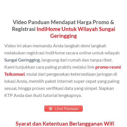
Kuota ini dapat digunakan secara bersama-sama oleh
Admin (pelanggan utama) dan anggota yang terdaftar.
Video Panduan Mendapat Harga Promo &
Bisa Dibagi Hingga 5 Anggota
Registrasi
IndiHome Untuk Wilayah Sungai
Geringging
Admin dapat mendaftarkan hingga 5 anggota
keluarga atau teman untuk menggunakan kuota ini.
Video ini akan memandu Anda langkah demi langkah
melakukan registrasi IndiHome secara online untuk wilayah
Berlaku Nasional
Sungai Geringging
, langsung dari rumah dan tanpa ribet.
Kuota keluarga bisa digunakan di seluruh Indonesia
Kami tunjukkan cara paling praktis melalui link
promo resmi
untuk jaringan 2G, 3G, dan 4G.
Telkomsel
, mulai dari pengecekan ketersediaan jaringan di
lokasi Anda, memilih paket internet super cepat yang paling
Tidak Berlaku untuk Roaming
sesuai, hingga proses verifikasi data yang simpel. Siapkan
KTP Anda dan ikuti tutorial lengkapnya.
Kuota ini hanya bisa digunakan di dalam negeri.
Cara Menggunakan Kuota Keluarga
Lihat Panduan
Daftarkan Anggota: Admin dapat mendaftarkan anggota
Syarat dan Ketentuan Berlangganan Wifi