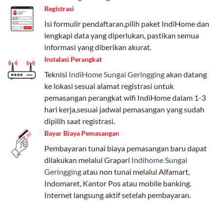
Registrasi
Telkomsel One menyediakan pilihan paket yang
beragam, mulai dari paket hemat hingga premium.
Isi formulir pendaftaran,pilih paket IndiHome dan
Pengguna bisa memilih sesuai kebutuhan, baik untuk
lengkapi data yang diperlukan, pastikan semua
internet, komunikasi, atau hiburan.
informasi yang diberikan akurat.
Instalasi Perangkat
Paket Easy cocok untuk kebutuhan dasar, Paket
Teknisi
IndiHome Sungai Geringging
akan datang
Complete untuk yang menginginkan fitur lengkap,
ke lokasi sesuai alamat registrasi untuk
dan Paket Dynamic IP untuk pengguna yang
pemasangan perangkat wifi IndiHome dalam 1-3
memprioritaskan kecepatan internet tinggi.
hari kerja,sesuai jadwal pemasangan yang sudah
dipilih saat registrasi.
Paket Telkomsel One dengan Kuota Keluarga
Bayar Biaya Pemasangan
Salah satu fitur unggulan Telkomsel One adalah Paket
Pembayaran tunai biaya pemasangan baru dapat
Kuota Keluarga. Dengan kuota hingga 30 GB, Anda
dilakukan melalui Grapari
Indihome Sungai
bisa membagikan internet kepada anggota keluarga
Geringging
atau non tunai melalui Alfamart,
atau teman tanpa perlu khawatir kehabisan kuota.
Indomaret, Kantor Pos atau mobile banking.
Berikut adalah detailnya:
Internet langsung aktif setelah pembayaran.
Kuota Keluarga 30 GB