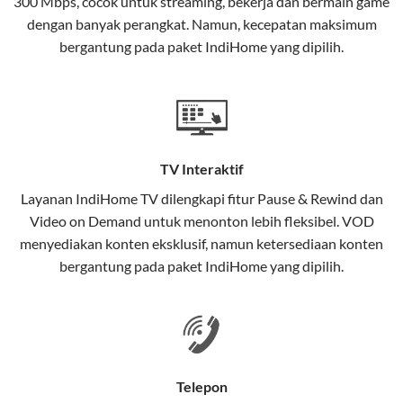
300 Mbps, cocok untuk streaming, bekerja dan bermain game
Selain internet, layanan IndiHome juga mencakup TV
dengan banyak perangkat. Namun, kecepatan maksimum
interaktif (
IndiHome TV
) dan telepon rumah dalam
bergantung pada paket IndiHome yang dipilih.
satu paket.
Teknologi di Balik WiFi IndiHome
Wifi IndiHome menggunakan teknologi Fiber To The
Home (FTTH), yang berarti koneksi internet
TV Interaktif
menggunakan kabel serat optik hingga ke rumah
pelanggan. Teknologi ini memiliki beberapa
Layanan
IndiHome TV
dilengkapi fitur Pause & Rewind dan
keunggulan:
Video on Demand untuk menonton lebih fleksibel. VOD
menyediakan konten eksklusif, namun ketersediaan konten
Kecepatan Tinggi
bergantung pada paket IndiHome yang dipilih.
Serat optik mampu mentransmisikan data dalam
kecepatan tinggi hingga 1 Gbps, lebih cepat
dibandingkan kabel tembaga atau DSL.
Koneksi Stabil
Telepon
Minim gangguan dari cuaca atau interferensi