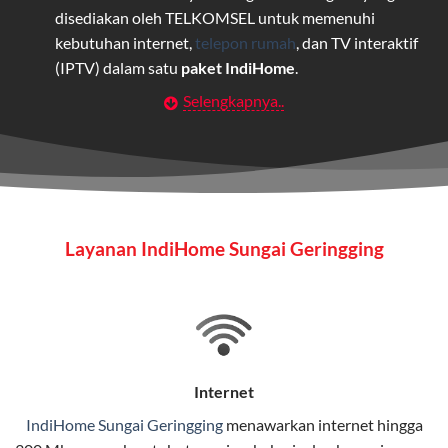
disediakan oleh TELKOMSEL untuk memenuhi
kebutuhan internet,
telepon rumah
, dan TV interaktif
(IPTV) dalam satu
paket IndiHome
.
Selengkapnya..
Layanan Wifi Indihome ini dirancang untuk
memberikan solusi lengkap bagi rumah tangga, bisnis,
maupun individu yang membutuhkan konektivitas dan
hiburan berkualitas tinggi.
Wifi IndiHome
Layanan IndiHome Sungai Geringging
Wifi IndiHome adalah layanan
internet
berbasis fiber
optic yang disediakan oleh Telkom Indonesia untuk
pengguna rumah dan bisnis.
IndiHome menawarkan koneksi internet yang cepat,
stabil, dan memiliki berbagai pilihan paket IndiHome
Internet
yang dapat disesuaikan dengan kebutuhan pengguna.
IndiHome Sungai Geringging
menawarkan
internet
hingga