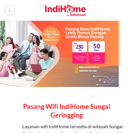
Skip
to
content
Pasang Wifi IndiHome Sungai
Geringging
Layanan
wifi IndiHome
tersedia di wilayah Sungai