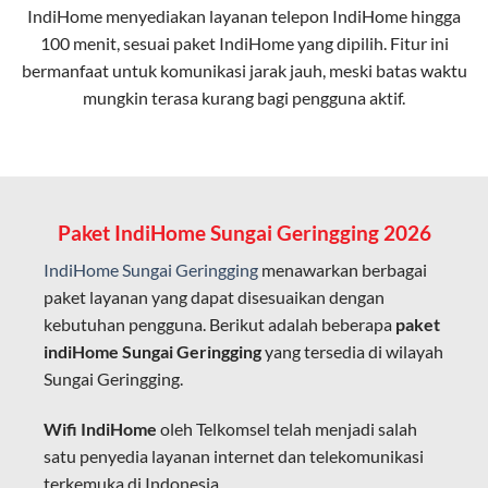
IndiHome menyediakan layanan
telepon IndiHome
hingga
elektromagnetik, sehingga koneksi tetap lancar.
100 menit, sesuai paket IndiHome yang dipilih. Fitur ini
bermanfaat untuk komunikasi jarak jauh, meski batas waktu
Latensi Rendah
mungkin terasa kurang bagi pengguna aktif.
Cocok untuk aktivitas yang membutuhkan koneksi
cepat seperti gaming, streaming, dan video conference.
Kapasitas Lebih Besar
Mampu menangani banyak perangkat sekaligus tanpa
Paket IndiHome Sungai Geringging 2026
penurunan kualitas koneksi.
IndiHome Sungai Geringging
menawarkan berbagai
Dengan teknologi ini, IndiHome memberikan pengalaman
paket layanan yang dapat disesuaikan dengan
internet yang lebih baik bagi pengguna untuk bekerja,
kebutuhan pengguna. Berikut adalah beberapa
paket
belajar, dan hiburan di rumah.
indiHome Sungai Geringging
yang tersedia di wilayah
Sungai Geringging.
IndiHome sering disebut sebagai WiFi IndiHome karena
layanan internet yang disediakan menggunakan jaringan
Wifi IndiHome
oleh Telkomsel telah menjadi salah
fiber optic dapat dikoneksikan melalui perangkat router
satu penyedia layanan internet dan telekomunikasi
WiFi.
terkemuka di Indonesia.