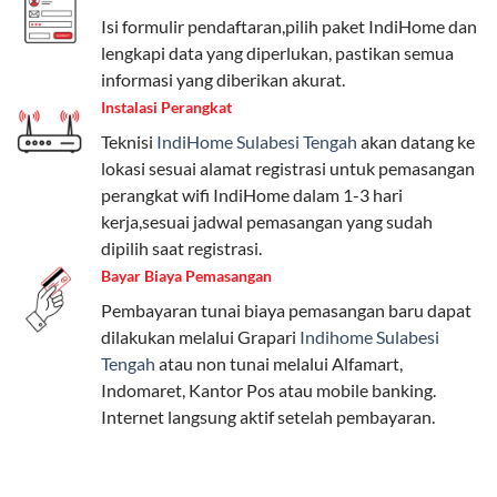
Telkomsel One menyediakan pilihan paket yang
Isi formulir pendaftaran,pilih paket IndiHome dan
beragam, mulai dari paket hemat hingga premium.
lengkapi data yang diperlukan, pastikan semua
Pengguna bisa memilih sesuai kebutuhan, baik untuk
informasi yang diberikan akurat.
internet, komunikasi, atau hiburan.
Instalasi Perangkat
Teknisi
IndiHome Sulabesi Tengah
akan datang ke
Paket Easy cocok untuk kebutuhan dasar, Paket
lokasi sesuai alamat registrasi untuk pemasangan
Complete untuk yang menginginkan fitur lengkap,
perangkat wifi IndiHome dalam 1-3 hari
dan Paket Dynamic IP untuk pengguna yang
kerja,sesuai jadwal pemasangan yang sudah
memprioritaskan kecepatan internet tinggi.
dipilih saat registrasi.
Bayar Biaya Pemasangan
Paket Telkomsel One dengan Kuota Keluarga
Pembayaran tunai biaya pemasangan baru dapat
Salah satu fitur unggulan Telkomsel One adalah Paket
dilakukan melalui Grapari
Indihome Sulabesi
Kuota Keluarga. Dengan kuota hingga 30 GB, Anda
Tengah
atau non tunai melalui Alfamart,
bisa membagikan internet kepada anggota keluarga
Indomaret, Kantor Pos atau mobile banking.
atau teman tanpa perlu khawatir kehabisan kuota.
Internet langsung aktif setelah pembayaran.
Berikut adalah detailnya:
Kuota Keluarga 30 GB