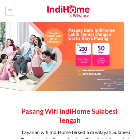
Skip
to
content
Pasang Wifi IndiHome Sulabesi
Tengah
Layanan
wifi IndiHome
tersedia di wilayah Sulabesi