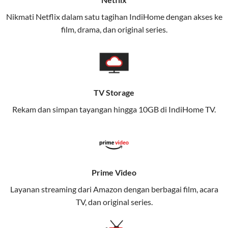
(IndiHome/Telkomsel Orbit) dan mobile internet
Nikmati Netflix dalam satu tagihan IndiHome dengan akses ke
(Telkomsel) dalam satu paket.
film, drama, dan original series.
Layanan ini dirancang untuk memberikan
pengalaman broadband yang seamless,
memungkinkan Anda menikmati internet cepat baik
di rumah maupun saat bepergian.
TV Storage
Dengan Telkomsel One, Anda tidak terikat pada satu
Rekam dan simpan tayangan hingga 10GB di IndiHome TV.
teknologi jaringan tertentu, sehingga bisa menikmati
fleksibilitas dan kenyamanan maksimal.
Keunggulan Telkomsel One
Prime Video
Kecepatan Internet Hingga 300 Mbps
Layanan streaming dari Amazon dengan berbagai film, acara
Nikmati kecepatan internet super cepat untuk
TV, dan original series.
streaming, gaming, dan bekerja dari rumah.
Dynamic IP