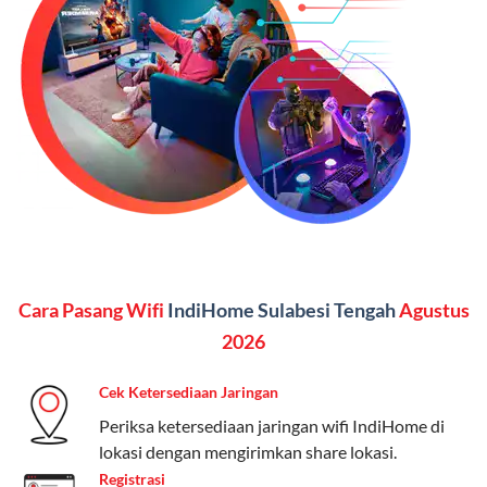
SMS semua operator, akses layanan streaming (Catchplay,
Vidio, WeTV, Disney+, dll.), dan paket TV 82 channel
(untuk beberapa pilihan).
Kelebihan:
Paket lengkap untuk pengguna yang
menginginkan internet, komunikasi, dan hiburan
(streaming & TV) dalam satu paket.
Paket Dynamic IP
Harga:
Mulai dari Rp 180.000 hingga Rp 888.000/bulan
Cara Pasang Wifi
IndiHome Sulabesi Tengah
Agustus
Fitur:
Kecepatan internet 10Mbps-300Mbps, kuota
keluarga, nelpon & SMS semua operator, dan akses
2026
Disney+ (untuk paket tertentu).
Cek Ketersediaan Jaringan
Kelebihan:
Cocok untuk pengguna yang membutuhkan
Periksa ketersediaan jaringan wifi IndiHome di
koneksi internet cepat dan stabil dengan fleksibilitas
lokasi dengan mengirimkan share lokasi.
kuota. Pilihan harga bervariasi sesuai kebutuhan.
Registrasi