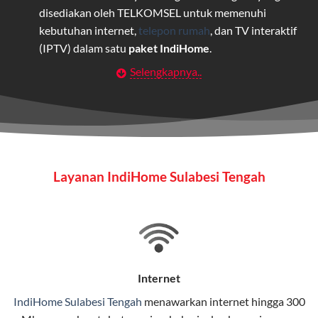
disediakan oleh TELKOMSEL untuk memenuhi
kebutuhan internet,
telepon rumah
, dan TV interaktif
(IPTV) dalam satu
paket IndiHome
.
Selengkapnya..
Layanan Wifi Indihome ini dirancang untuk
memberikan solusi lengkap bagi rumah tangga, bisnis,
maupun individu yang membutuhkan konektivitas dan
hiburan berkualitas tinggi.
Wifi IndiHome
Layanan IndiHome Sulabesi Tengah
Wifi IndiHome adalah layanan
internet
berbasis fiber
optic yang disediakan oleh Telkom Indonesia untuk
pengguna rumah dan bisnis.
IndiHome menawarkan koneksi internet yang cepat,
stabil, dan memiliki berbagai pilihan paket IndiHome
Internet
yang dapat disesuaikan dengan kebutuhan pengguna.
IndiHome Sulabesi Tengah
menawarkan
internet
hingga 300