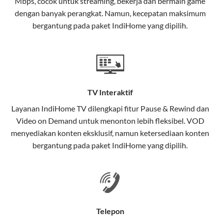
Mbps, cocok untuk streaming, bekerja dan bermain game
Selain internet, layanan IndiHome juga mencakup TV
dengan banyak perangkat. Namun, kecepatan maksimum
interaktif (
IndiHome TV
) dan telepon rumah dalam
bergantung pada paket IndiHome yang dipilih.
satu paket.
Teknologi di Balik WiFi IndiHome
Wifi IndiHome menggunakan teknologi Fiber To The
Home (FTTH), yang berarti koneksi internet
TV Interaktif
menggunakan kabel serat optik hingga ke rumah
pelanggan. Teknologi ini memiliki beberapa
Layanan
IndiHome TV
dilengkapi fitur Pause & Rewind dan
keunggulan:
Video on Demand untuk menonton lebih fleksibel. VOD
menyediakan konten eksklusif, namun ketersediaan konten
Kecepatan Tinggi
bergantung pada paket IndiHome yang dipilih.
Serat optik mampu mentransmisikan data dalam
kecepatan tinggi hingga 1 Gbps, lebih cepat
dibandingkan kabel tembaga atau DSL.
Koneksi Stabil
Telepon
Minim gangguan dari cuaca atau interferensi