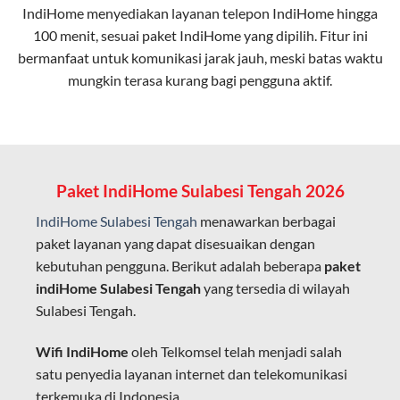
IndiHome menyediakan layanan
telepon IndiHome
hingga
elektromagnetik, sehingga koneksi tetap lancar.
100 menit, sesuai paket IndiHome yang dipilih. Fitur ini
bermanfaat untuk komunikasi jarak jauh, meski batas waktu
Latensi Rendah
mungkin terasa kurang bagi pengguna aktif.
Cocok untuk aktivitas yang membutuhkan koneksi
cepat seperti gaming, streaming, dan video conference.
Kapasitas Lebih Besar
Mampu menangani banyak perangkat sekaligus tanpa
Paket IndiHome Sulabesi Tengah 2026
penurunan kualitas koneksi.
IndiHome Sulabesi Tengah
menawarkan berbagai
Dengan teknologi ini, IndiHome memberikan pengalaman
paket layanan yang dapat disesuaikan dengan
internet yang lebih baik bagi pengguna untuk bekerja,
kebutuhan pengguna. Berikut adalah beberapa
paket
belajar, dan hiburan di rumah.
indiHome Sulabesi Tengah
yang tersedia di wilayah
Sulabesi Tengah.
IndiHome sering disebut sebagai WiFi IndiHome karena
layanan internet yang disediakan menggunakan jaringan
Wifi IndiHome
oleh Telkomsel telah menjadi salah
fiber optic dapat dikoneksikan melalui perangkat router
satu penyedia layanan internet dan telekomunikasi
WiFi.
terkemuka di Indonesia.