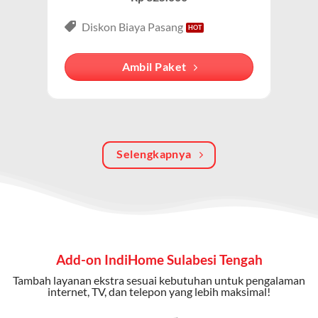
3P (Triple Play)
Paket IndiHome Internet, TV & Telepon
adalah solusi
Diskon Biaya Pasang
lengkap dari IndiHome yang menggabungkan
internet, TV kabel (IndiHome TV), dan telepon rumah.
Ambil Paket
Dengan paket ini, Anda bisa menikmati hiburan TV
berkualitas, internet cepat, dan komunikasi telepon
dalam satu langganan.
Keunggulan Paket IndiHome Internet, TV & Telepon
Selengkapnya
Internet Cepat:
Kecepatan wifi IndiHome ini mencapai
300 Mbps untuk aktivitas online tanpa hambatan.
TV Interaktif:
Akses ratusan channel TV lokal dan
internasional, termasuk fitur replay dan on-demand.
Add-on IndiHome Sulabesi Tengah
Telepon Rumah:
Gratis nelpon lokal dan interlokal dengan
Tambah layanan ekstra sesuai kebutuhan untuk pengalaman
kuota tertentu.
internet, TV, dan telepon yang lebih maksimal!
Bonus Fitur:
Beberapa paket menyertakan bonus seperti