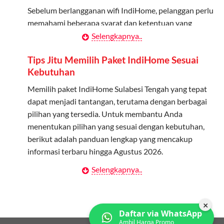
melalui aplikasi MyTelkomsel atau website Telkomsel One.
Sebelum berlangganan wifi IndiHome, pelanggan perlu
Bagikan Kuota: Setelah terdaftar, anggota bisa langsung
memahami beberapa syarat dan ketentuan yang
menggunakan kuota keluarga.
berlaku:
Selengkapnya..
Pantau Penggunaan: Admin dapat memantau penggunaan
Kontrak Berlangganan
Tips Jitu Memilih Paket IndiHome Sesuai
kuota melalui aplikasi MyTelkomsel.
Kebutuhan
Pelanggan harus menandatangani Kontrak
Berlangganan yang mencakup data pelanggan, jenis
Memilih paket IndiHome Sulabesi Tengah yang tepat
layanan indihome Sulabesi Tengah yang dipilih, serta
dapat menjadi tantangan, terutama dengan berbagai
syarat dan ketentuan yang berlaku. Kontrak ini dapat
pilihan yang tersedia. Untuk membantu Anda
diubah atau ditambah sesuai kebutuhan.
menentukan pilihan yang sesuai dengan kebutuhan,
berikut adalah panduan lengkap yang mencakup
Biaya Pasang Baru (PSB)
informasi terbaru hingga Agustus 2026.
Pelanggan dikenakan Biaya Pasang Baru (PSB) setelah
Selengkapnya..
Menentukan Kebutuhan Kecepatan Internet
perangkat CPE (Customer Premises Equipment)
terpasang di alamat instalasi. Pembayaran PSB harus
Langkah pertama dalam memilih paket IndiHome
dilakukan sebelum layanan wifi indiHome dapat
Sulabesi Tengah adalah memahami kebutuhan
×
Daftar via WhatsApp
digunakan.
kecepatan wifi IndiHome yang anda butuhkan. Berikut
Ambil Harga Promo