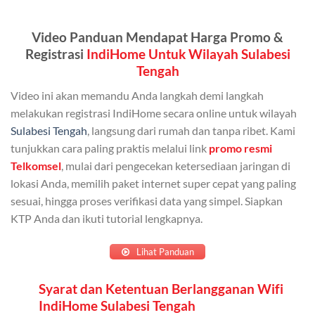
Kuota ini dapat digunakan secara bersama-sama oleh
Video Panduan Mendapat Harga Promo &
Admin (pelanggan utama) dan anggota yang terdaftar.
Registrasi
IndiHome Untuk Wilayah Sulabesi
Bisa Dibagi Hingga 5 Anggota
Tengah
Admin dapat mendaftarkan hingga 5 anggota
Video ini akan memandu Anda langkah demi langkah
keluarga atau teman untuk menggunakan kuota ini.
melakukan registrasi IndiHome secara online untuk wilayah
Sulabesi Tengah
, langsung dari rumah dan tanpa ribet. Kami
Berlaku Nasional
tunjukkan cara paling praktis melalui link
promo resmi
Kuota keluarga bisa digunakan di seluruh Indonesia
Telkomsel
, mulai dari pengecekan ketersediaan jaringan di
untuk jaringan 2G, 3G, dan 4G.
lokasi Anda, memilih paket internet super cepat yang paling
sesuai, hingga proses verifikasi data yang simpel. Siapkan
Tidak Berlaku untuk Roaming
KTP Anda dan ikuti tutorial lengkapnya.
Kuota ini hanya bisa digunakan di dalam negeri.
Lihat Panduan
Cara Menggunakan Kuota Keluarga
Syarat dan Ketentuan Berlangganan Wifi
IndiHome Sulabesi Tengah
Daftarkan Anggota: Admin dapat mendaftarkan anggota