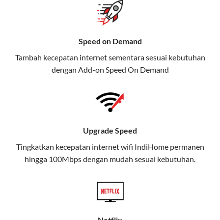
gratis streaming platform atau diskon langganan.
Selain Paket IndiHome yang
Speed on Demand
menawarkan layanan internet,
Tambah kecepatan internet sementara sesuai kebutuhan
TV, dan telepon rumah, Telkomsel
dengan Add-on
Speed On Demand
juga menghadirkan Telkomsel
One, sebuah solusi lengkap untuk
kebutuhan digital Anda.
Telkomsel One menggabungkan
Upgrade Speed
layanan internet, hiburan, dan
komunikasi dalam satu paket
Tingkatkan kecepatan internet wifi IndiHome permanen
hingga 100Mbps dengan mudah sesuai kebutuhan.
praktis.
Apa Itu Telkomsel One?
Telkomsel One adalah layanan konvergensi yang
menggabungkan konektivitas internet rumah
Netflix