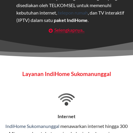
disediakan oleh TELKOMSEL untuk memenuhi
kebutuhan internet,
telepon rumah
, dan TV interaktif
(IPTV) dalam satu
paket IndiHome
.
Selengkapnya..
Layanan Wifi Indihome ini dirancang untuk
memberikan solusi lengkap bagi rumah tangga, bisnis,
maupun individu yang membutuhkan konektivitas dan
hiburan berkualitas tinggi.
Wifi IndiHome
Layanan IndiHome Sukomanunggal
Wifi IndiHome adalah layanan
internet
berbasis fiber
optic yang disediakan oleh Telkom Indonesia untuk
pengguna rumah dan bisnis.
IndiHome menawarkan koneksi internet yang cepat,
stabil, dan memiliki berbagai pilihan paket IndiHome
Internet
yang dapat disesuaikan dengan kebutuhan pengguna.
IndiHome Sukomanunggal
menawarkan
internet
hingga 300