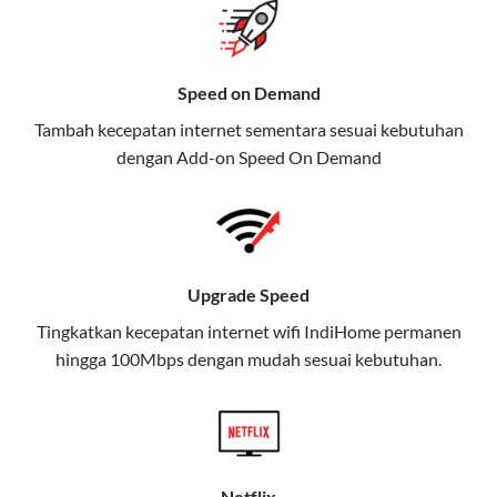
gratis streaming platform atau diskon langganan.
Selain Paket IndiHome yang
Speed on Demand
menawarkan layanan internet,
Tambah kecepatan internet sementara sesuai kebutuhan
TV, dan telepon rumah, Telkomsel
dengan Add-on
Speed On Demand
juga menghadirkan Telkomsel
One, sebuah solusi lengkap untuk
kebutuhan digital Anda.
Telkomsel One menggabungkan
Upgrade Speed
layanan internet, hiburan, dan
komunikasi dalam satu paket
Tingkatkan kecepatan internet wifi IndiHome permanen
hingga 100Mbps dengan mudah sesuai kebutuhan.
praktis.
Apa Itu Telkomsel One?
Telkomsel One adalah layanan konvergensi yang
menggabungkan konektivitas internet rumah
Netflix