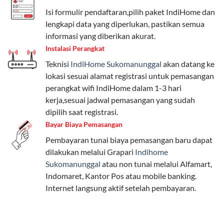
Telkomsel One menyediakan pilihan paket yang
Isi formulir pendaftaran,pilih paket IndiHome dan
beragam, mulai dari paket hemat hingga premium.
lengkapi data yang diperlukan, pastikan semua
Pengguna bisa memilih sesuai kebutuhan, baik untuk
informasi yang diberikan akurat.
internet, komunikasi, atau hiburan.
Instalasi Perangkat
Teknisi
IndiHome Sukomanunggal
akan datang ke
Paket Easy cocok untuk kebutuhan dasar, Paket
lokasi sesuai alamat registrasi untuk pemasangan
Complete untuk yang menginginkan fitur lengkap,
perangkat wifi IndiHome dalam 1-3 hari
dan Paket Dynamic IP untuk pengguna yang
kerja,sesuai jadwal pemasangan yang sudah
memprioritaskan kecepatan internet tinggi.
dipilih saat registrasi.
Bayar Biaya Pemasangan
Paket Telkomsel One dengan Kuota Keluarga
Pembayaran tunai biaya pemasangan baru dapat
Salah satu fitur unggulan Telkomsel One adalah Paket
dilakukan melalui Grapari
Indihome
Kuota Keluarga. Dengan kuota hingga 30 GB, Anda
Sukomanunggal
atau non tunai melalui Alfamart,
bisa membagikan internet kepada anggota keluarga
Indomaret, Kantor Pos atau mobile banking.
atau teman tanpa perlu khawatir kehabisan kuota.
Internet langsung aktif setelah pembayaran.
Berikut adalah detailnya:
Kuota Keluarga 30 GB