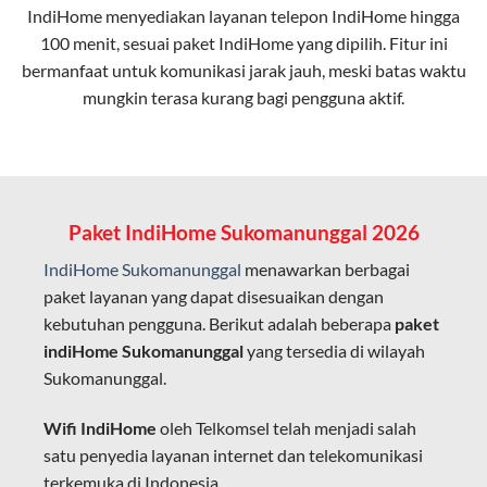
IndiHome menyediakan layanan
telepon IndiHome
hingga
elektromagnetik, sehingga koneksi tetap lancar.
100 menit, sesuai paket IndiHome yang dipilih. Fitur ini
bermanfaat untuk komunikasi jarak jauh, meski batas waktu
Latensi Rendah
mungkin terasa kurang bagi pengguna aktif.
Cocok untuk aktivitas yang membutuhkan koneksi
cepat seperti gaming, streaming, dan video conference.
Kapasitas Lebih Besar
Mampu menangani banyak perangkat sekaligus tanpa
Paket IndiHome Sukomanunggal 2026
penurunan kualitas koneksi.
IndiHome Sukomanunggal
menawarkan berbagai
Dengan teknologi ini, IndiHome memberikan pengalaman
paket layanan yang dapat disesuaikan dengan
internet yang lebih baik bagi pengguna untuk bekerja,
kebutuhan pengguna. Berikut adalah beberapa
paket
belajar, dan hiburan di rumah.
indiHome Sukomanunggal
yang tersedia di wilayah
Sukomanunggal.
IndiHome sering disebut sebagai WiFi IndiHome karena
layanan internet yang disediakan menggunakan jaringan
Wifi IndiHome
oleh Telkomsel telah menjadi salah
fiber optic dapat dikoneksikan melalui perangkat router
satu penyedia layanan internet dan telekomunikasi
WiFi.
terkemuka di Indonesia.