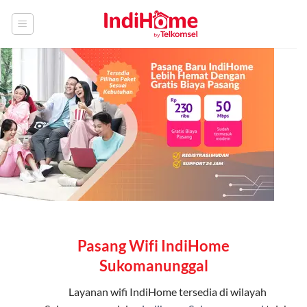
Skip
to
content
Pasang Wifi IndiHome
Sukomanunggal
Layanan
wifi IndiHome
tersedia di wilayah