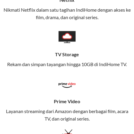
(IndiHome/Telkomsel Orbit) dan mobile internet
Nikmati Netflix dalam satu tagihan IndiHome dengan akses ke
(Telkomsel) dalam satu paket.
film, drama, dan original series.
Layanan ini dirancang untuk memberikan
pengalaman broadband yang seamless,
memungkinkan Anda menikmati internet cepat baik
di rumah maupun saat bepergian.
TV Storage
Dengan Telkomsel One, Anda tidak terikat pada satu
Rekam dan simpan tayangan hingga 10GB di IndiHome TV.
teknologi jaringan tertentu, sehingga bisa menikmati
fleksibilitas dan kenyamanan maksimal.
Keunggulan Telkomsel One
Prime Video
Kecepatan Internet Hingga 300 Mbps
Layanan streaming dari Amazon dengan berbagai film, acara
Nikmati kecepatan internet super cepat untuk
TV, dan original series.
streaming, gaming, dan bekerja dari rumah.
Dynamic IP