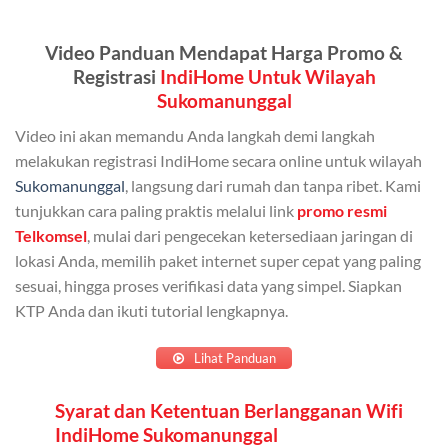
Kuota ini dapat digunakan secara bersama-sama oleh
Video Panduan Mendapat Harga Promo &
Admin (pelanggan utama) dan anggota yang terdaftar.
Registrasi
IndiHome Untuk Wilayah
Bisa Dibagi Hingga 5 Anggota
Sukomanunggal
Admin dapat mendaftarkan hingga 5 anggota
Video ini akan memandu Anda langkah demi langkah
keluarga atau teman untuk menggunakan kuota ini.
melakukan registrasi IndiHome secara online untuk wilayah
Sukomanunggal
, langsung dari rumah dan tanpa ribet. Kami
Berlaku Nasional
tunjukkan cara paling praktis melalui link
promo resmi
Kuota keluarga bisa digunakan di seluruh Indonesia
Telkomsel
, mulai dari pengecekan ketersediaan jaringan di
untuk jaringan 2G, 3G, dan 4G.
lokasi Anda, memilih paket internet super cepat yang paling
sesuai, hingga proses verifikasi data yang simpel. Siapkan
Tidak Berlaku untuk Roaming
KTP Anda dan ikuti tutorial lengkapnya.
Kuota ini hanya bisa digunakan di dalam negeri.
Lihat Panduan
Cara Menggunakan Kuota Keluarga
Syarat dan Ketentuan Berlangganan Wifi
IndiHome Sukomanunggal
Daftarkan Anggota: Admin dapat mendaftarkan anggota