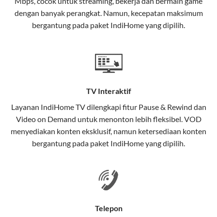
Mbps, cocok untuk streaming, bekerja dan bermain game
Selain internet, layanan IndiHome juga mencakup TV
dengan banyak perangkat. Namun, kecepatan maksimum
interaktif (
IndiHome TV
) dan telepon rumah dalam
bergantung pada paket IndiHome yang dipilih.
satu paket.
Teknologi di Balik WiFi IndiHome
Wifi IndiHome menggunakan teknologi Fiber To The
Home (FTTH), yang berarti koneksi internet
TV Interaktif
menggunakan kabel serat optik hingga ke rumah
pelanggan. Teknologi ini memiliki beberapa
Layanan
IndiHome TV
dilengkapi fitur Pause & Rewind dan
keunggulan:
Video on Demand untuk menonton lebih fleksibel. VOD
menyediakan konten eksklusif, namun ketersediaan konten
Kecepatan Tinggi
bergantung pada paket IndiHome yang dipilih.
Serat optik mampu mentransmisikan data dalam
kecepatan tinggi hingga 1 Gbps, lebih cepat
dibandingkan kabel tembaga atau DSL.
Koneksi Stabil
Telepon
Minim gangguan dari cuaca atau interferensi