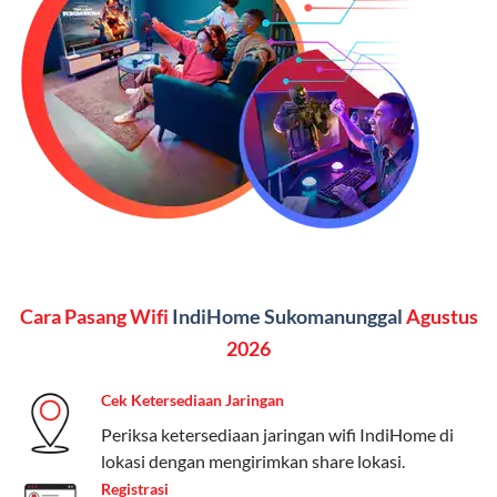
SMS semua operator, akses layanan streaming (Catchplay,
Vidio, WeTV, Disney+, dll.), dan paket TV 82 channel
(untuk beberapa pilihan).
Kelebihan:
Paket lengkap untuk pengguna yang
menginginkan internet, komunikasi, dan hiburan
(streaming & TV) dalam satu paket.
Paket Dynamic IP
Harga:
Mulai dari Rp 180.000 hingga Rp 888.000/bulan
Cara Pasang Wifi
IndiHome Sukomanunggal
Agustus
Fitur:
Kecepatan internet 10Mbps-300Mbps, kuota
keluarga, nelpon & SMS semua operator, dan akses
2026
Disney+ (untuk paket tertentu).
Cek Ketersediaan Jaringan
Kelebihan:
Cocok untuk pengguna yang membutuhkan
Periksa ketersediaan jaringan wifi IndiHome di
koneksi internet cepat dan stabil dengan fleksibilitas
lokasi dengan mengirimkan share lokasi.
kuota. Pilihan harga bervariasi sesuai kebutuhan.
Registrasi