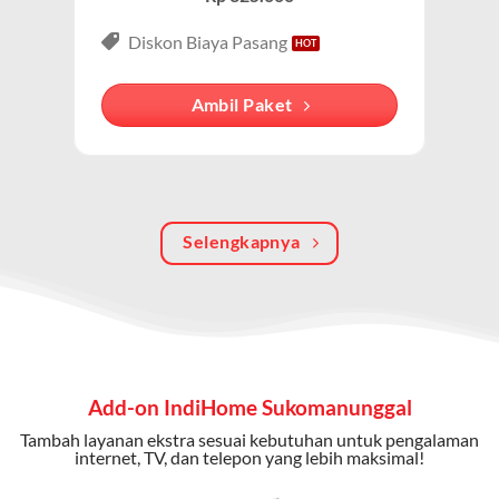
3P (Triple Play)
Paket IndiHome Internet, TV & Telepon
adalah solusi
Diskon Biaya Pasang
lengkap dari IndiHome yang menggabungkan
internet, TV kabel (IndiHome TV), dan telepon rumah.
Ambil Paket
Dengan paket ini, Anda bisa menikmati hiburan TV
berkualitas, internet cepat, dan komunikasi telepon
dalam satu langganan.
Keunggulan Paket IndiHome Internet, TV & Telepon
Selengkapnya
Internet Cepat:
Kecepatan wifi IndiHome ini mencapai
300 Mbps untuk aktivitas online tanpa hambatan.
TV Interaktif:
Akses ratusan channel TV lokal dan
internasional, termasuk fitur replay dan on-demand.
Add-on IndiHome Sukomanunggal
Telepon Rumah:
Gratis nelpon lokal dan interlokal dengan
Tambah layanan ekstra sesuai kebutuhan untuk pengalaman
kuota tertentu.
internet, TV, dan telepon yang lebih maksimal!
Bonus Fitur:
Beberapa paket menyertakan bonus seperti