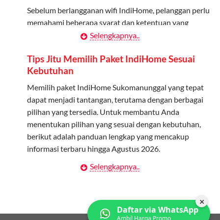
melalui aplikasi MyTelkomsel atau website Telkomsel One.
Sebelum berlangganan wifi IndiHome, pelanggan perlu
Bagikan Kuota: Setelah terdaftar, anggota bisa langsung
memahami beberapa syarat dan ketentuan yang
menggunakan kuota keluarga.
berlaku:
Selengkapnya..
Pantau Penggunaan: Admin dapat memantau penggunaan
Kontrak Berlangganan
Tips Jitu Memilih Paket IndiHome Sesuai
kuota melalui aplikasi MyTelkomsel.
Kebutuhan
Pelanggan harus menandatangani Kontrak
Berlangganan yang mencakup data pelanggan, jenis
Memilih paket IndiHome Sukomanunggal yang tepat
layanan indihome Sukomanunggal yang dipilih, serta
dapat menjadi tantangan, terutama dengan berbagai
syarat dan ketentuan yang berlaku. Kontrak ini dapat
pilihan yang tersedia. Untuk membantu Anda
diubah atau ditambah sesuai kebutuhan.
menentukan pilihan yang sesuai dengan kebutuhan,
berikut adalah panduan lengkap yang mencakup
Biaya Pasang Baru (PSB)
informasi terbaru hingga Agustus 2026.
Pelanggan dikenakan Biaya Pasang Baru (PSB) setelah
Selengkapnya..
Menentukan Kebutuhan Kecepatan Internet
perangkat CPE (Customer Premises Equipment)
terpasang di alamat instalasi. Pembayaran PSB harus
Langkah pertama dalam memilih paket IndiHome
dilakukan sebelum layanan wifi indiHome dapat
Sukomanunggal adalah memahami kebutuhan
×
Daftar via WhatsApp
digunakan.
kecepatan wifi IndiHome yang anda butuhkan. Berikut
Ambil Harga Promo