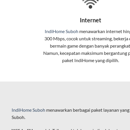
Teknologi di Balik WiFi Indi
Wifi IndiHome menggunakan teknologi 
Internet
pelanggan. Teknologi ini memiliki beb
IndiHome Suboh
menawarkan
internet
hin
Kecepatan Tinggi
300 Mbps, cocok untuk streaming, bekerja
Serat optik mampu mentransmisikan da
bermain game dengan banyak perangkat
Namun, kecepatan maksimum bergantung 
Koneksi Stabil
paket IndiHome yang dipilih.
Minim gangguan dari cuaca atau interf
Latensi Rendah
Cocok untuk aktivitas yang membutuhk
Kapasitas Lebih Besar
IndiHome Suboh
menawarkan berbagai paket layanan yang 
Mampu menangani banyak perangkat seka
Suboh.
Dengan teknologi ini, IndiHome memberik