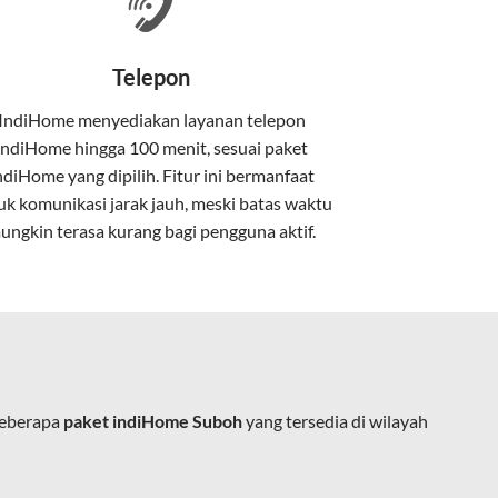
nakan kabel serat optik hingga ke rumah
Telepon
IndiHome menyediakan layanan
telepon
IndiHome
hingga 100 menit, sesuai paket
kan kabel tembaga atau DSL.
ndiHome yang dipilih. Fitur ini bermanfaat
uk komunikasi jarak jauh, meski batas waktu
ungkin terasa kurang bagi pengguna aktif.
e.
beberapa
paket indiHome Suboh
yang tersedia di wilayah
ja, belajar, dan hiburan di rumah.