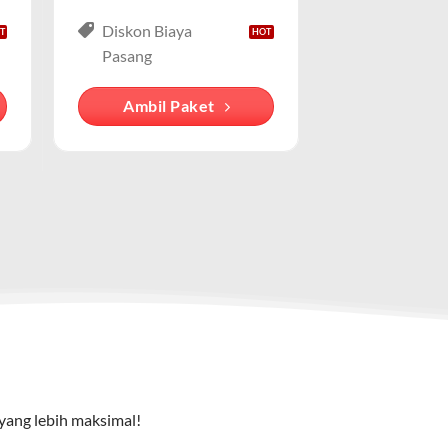
Diskon Biaya
rang mengasosiasikan layanan WiFi rumah
 lengkap. Cocok untuk keluarga atau pelaku bisnis kecil
Pasang
dengan IndiHome , meskipun ada penyedia
Ambil Paket
cu pada cara pengguna mengakses internet
e TV), dan telepon rumah. Dengan paket ini, Anda bisa
yang lebih maksimal!