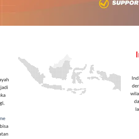
Ind
layah
den
jadi
wila
uka
da
i,
l
me
bisa
atan