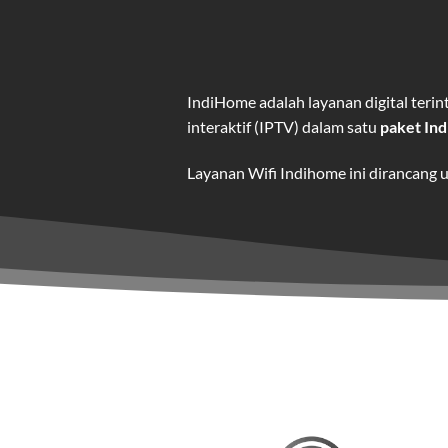
IndiHome adalah layanan digital ter
interaktif (IPTV) dalam satu
paket In
Layanan Wifi Indihome ini dirancang 
dan hiburan berkualitas tinggi.
Wifi IndiHome adalah layanan
interne
IndiHome menawarkan koneksi internet
kebutuhan pengguna.
Selain internet, layanan IndiHome jug