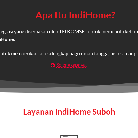
Apa Itu IndiHome?
integrasi yang disediakan oleh TELKOMSEL untuk memenuhi kebut
diHome
.
untuk memberikan solusi lengkap bagi rumah tangga, bisnis, mau
Selengkapnya..
Wifi IndiHome
t
berbasis fiber optic yang disediakan oleh Telkom Indonesia unt
 yang cepat, stabil, dan memiliki berbagai pilihan paket IndiHo
Layanan IndiHome Suboh
a mencakup TV interaktif (
IndiHome TV
) dan telepon rumah dalam