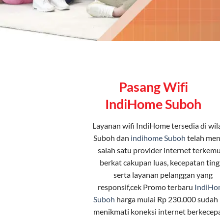
Pasang Wifi
IndiHome Suboh
Layanan
wifi IndiHome
tersedia di wi
Suboh dan
indihome Suboh
telah men
salah satu provider internet terkem
berkat cakupan luas, kecepatan tingg
serta layanan pelanggan yang
responsif,cek Promo terbaru
IndiHo
Suboh
harga mulai Rp 230.000 sudah 
menikmati koneksi internet berkecep