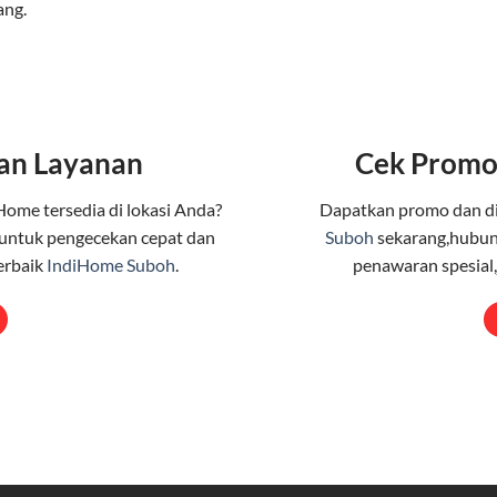
ang.
an Layanan
Cek Promo
Home tersedia di lokasi Anda?
Dapatkan promo dan d
untuk pengecekan cepat dan
Suboh
sekarang,hubung
erbaik
IndiHome Suboh
.
penawaran spesial,