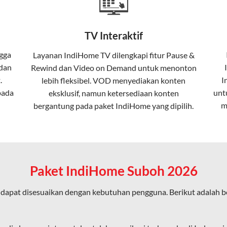
Home
Fiber To The Home (FTTH), yang berarti koneksi internet menggu
TV Interaktif
erapa keunggulan:
gga
Layanan
IndiHome TV
dilengkapi fitur Pause &
 dan
Rewind dan Video on Demand untuk menonton
ta dalam kecepatan tinggi hingga 1 Gbps, lebih cepat dibanding
.
I
lebih fleksibel. VOD menyediakan konten
pada
unt
eksklusif, namun ketersediaan konten
m
bergantung pada paket IndiHome yang dipilih.
erensi elektromagnetik, sehingga koneksi tetap lancar.
an koneksi cepat seperti gaming, streaming, dan video conferenc
Paket IndiHome Suboh 2026
dapat disesuaikan dengan kebutuhan pengguna. Berikut adalah 
ligus tanpa penurunan kualitas koneksi.
an pengalaman internet yang lebih baik bagi pengguna untuk beker