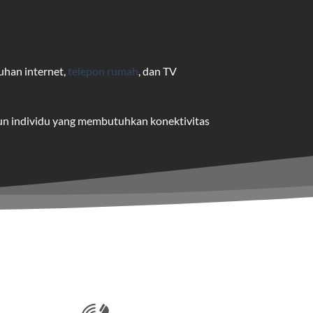
uhan internet,
telepon rumah
, dan TV
pun individu yang membutuhkan konektivitas
uk pengguna rumah dan bisnis.
me yang dapat disesuaikan dengan
 satu paket.