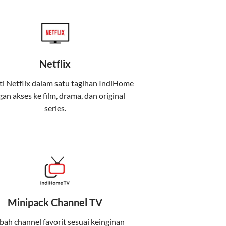
Netflix
i Netflix dalam satu tagihan IndiHome
an akses ke film, drama, dan original
uga menghadirkan Telkomsel One, sebuah
series.
iburan, dan komunikasi dalam satu paket
 mobile internet (Telkomsel) dalam satu paket.
Minipack Channel TV
at baik di rumah maupun saat bepergian.
ah channel favorit sesuai keinginan