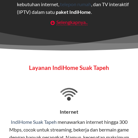
kebutuhan internet,
telepon rumah
, dan TV interaktif
(IPTV) dalam satu
paket IndiHome
.
Selengkapnya..
Layanan Wifi Indihome ini dirancang untuk
memberikan solusi lengkap bagi rumah tangga, bisnis,
maupun individu yang membutuhkan konektivitas dan
hiburan berkualitas tinggi.
Wifi IndiHome
Layanan IndiHome Suak Tapeh
Wifi IndiHome adalah layanan
internet
berbasis fiber
optic yang disediakan oleh Telkom Indonesia untuk
pengguna rumah dan bisnis.
IndiHome menawarkan koneksi internet yang cepat,
stabil, dan memiliki berbagai pilihan paket IndiHome
Internet
yang dapat disesuaikan dengan kebutuhan pengguna.
IndiHome Suak Tapeh
menawarkan
internet
hingga 300
Mbps, cocok untuk streaming, bekerja dan bermain game
Selain internet, layanan IndiHome juga mencakup TV
dengan banyak perangkat. Namun, kecepatan maksimum