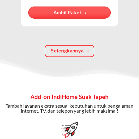
internet, TV kabel (IndiHome TV), dan telepon rumah.
Dengan paket ini, Anda bisa menikmati hiburan TV
Ambil Paket
berkualitas, internet cepat, dan komunikasi telepon
dalam satu langganan.
Keunggulan Paket IndiHome Internet, TV & Telepon
Selengkapnya
Internet Cepat:
Kecepatan wifi IndiHome ini mencapai
300 Mbps untuk aktivitas online tanpa hambatan.
TV Interaktif:
Akses ratusan channel TV lokal dan
internasional, termasuk fitur replay dan on-demand.
Telepon Rumah:
Gratis nelpon lokal dan interlokal dengan
Add-on IndiHome Suak Tapeh
kuota tertentu.
Tambah layanan ekstra sesuai kebutuhan untuk pengalaman
Bonus Fitur:
Beberapa paket menyertakan bonus seperti
internet, TV, dan telepon yang lebih maksimal!
gratis streaming platform atau diskon langganan.
Selain Paket IndiHome yang