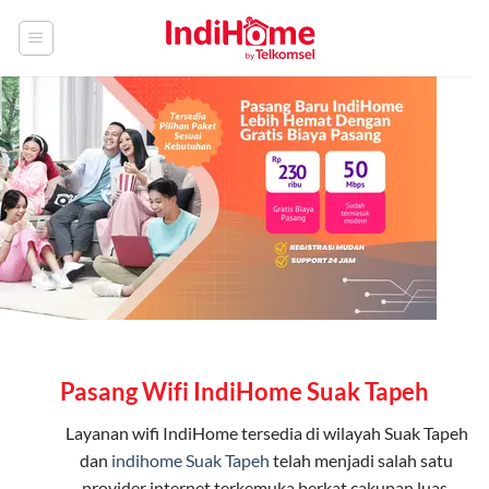
Skip
to
content
Pasang Wifi IndiHome Suak Tapeh
Layanan
wifi IndiHome
tersedia di wilayah Suak Tapeh
dan
indihome Suak Tapeh
telah menjadi salah satu
provider internet terkemuka berkat cakupan luas,