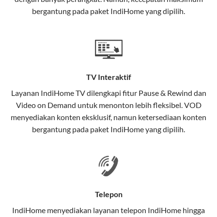
interaktif (
IndiHome TV
) dan telepon rumah dalam
bergantung pada paket IndiHome yang dipilih.
satu paket.
Teknologi di Balik WiFi IndiHome
Wifi IndiHome menggunakan teknologi Fiber To The
Home (FTTH), yang berarti koneksi internet
TV Interaktif
menggunakan kabel serat optik hingga ke rumah
pelanggan. Teknologi ini memiliki beberapa
Layanan
IndiHome TV
dilengkapi fitur Pause & Rewind dan
keunggulan:
Video on Demand untuk menonton lebih fleksibel. VOD
menyediakan konten eksklusif, namun ketersediaan konten
Kecepatan Tinggi
bergantung pada paket IndiHome yang dipilih.
Serat optik mampu mentransmisikan data dalam
kecepatan tinggi hingga 1 Gbps, lebih cepat
dibandingkan kabel tembaga atau DSL.
Koneksi Stabil
Telepon
Minim gangguan dari cuaca atau interferensi
IndiHome menyediakan layanan
telepon IndiHome
hingga
elektromagnetik, sehingga koneksi tetap lancar.