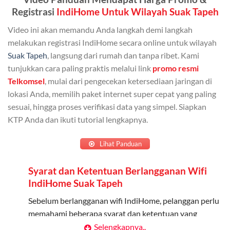
Bisa Dibagi Hingga 5 Anggota
Registrasi
IndiHome Untuk Wilayah Suak Tapeh
Admin dapat mendaftarkan hingga 5 anggota
Video ini akan memandu Anda langkah demi langkah
keluarga atau teman untuk menggunakan kuota ini.
melakukan registrasi IndiHome secara online untuk wilayah
Suak Tapeh
, langsung dari rumah dan tanpa ribet. Kami
Berlaku Nasional
tunjukkan cara paling praktis melalui link
promo resmi
Kuota keluarga bisa digunakan di seluruh Indonesia
Telkomsel
, mulai dari pengecekan ketersediaan jaringan di
untuk jaringan 2G, 3G, dan 4G.
lokasi Anda, memilih paket internet super cepat yang paling
sesuai, hingga proses verifikasi data yang simpel. Siapkan
Tidak Berlaku untuk Roaming
KTP Anda dan ikuti tutorial lengkapnya.
Kuota ini hanya bisa digunakan di dalam negeri.
Lihat Panduan
Cara Menggunakan Kuota Keluarga
Syarat dan Ketentuan Berlangganan Wifi
Daftarkan Anggota: Admin dapat mendaftarkan anggota
IndiHome Suak Tapeh
melalui aplikasi MyTelkomsel atau website Telkomsel One.
Sebelum berlangganan wifi IndiHome, pelanggan perlu
Bagikan Kuota: Setelah terdaftar, anggota bisa langsung
memahami beberapa syarat dan ketentuan yang
menggunakan kuota keluarga.
berlaku:
Selengkapnya..