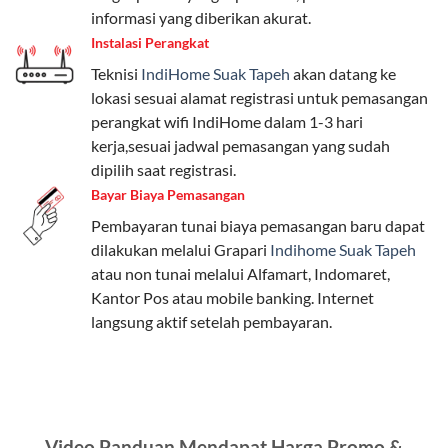
internet, komunikasi, atau hiburan.
informasi yang diberikan akurat.
Instalasi Perangkat
Paket Easy cocok untuk kebutuhan dasar, Paket
Teknisi
IndiHome Suak Tapeh
akan datang ke
Complete untuk yang menginginkan fitur lengkap,
lokasi sesuai alamat registrasi untuk pemasangan
dan Paket Dynamic IP untuk pengguna yang
perangkat wifi IndiHome dalam 1-3 hari
memprioritaskan kecepatan internet tinggi.
kerja,sesuai jadwal pemasangan yang sudah
dipilih saat registrasi.
Paket Telkomsel One dengan Kuota Keluarga
Bayar Biaya Pemasangan
Salah satu fitur unggulan Telkomsel One adalah Paket
Pembayaran tunai biaya pemasangan baru dapat
Kuota Keluarga. Dengan kuota hingga 30 GB, Anda
dilakukan melalui Grapari
Indihome Suak Tapeh
bisa membagikan internet kepada anggota keluarga
atau non tunai melalui Alfamart, Indomaret,
atau teman tanpa perlu khawatir kehabisan kuota.
Kantor Pos atau mobile banking. Internet
Berikut adalah detailnya:
langsung aktif setelah pembayaran.
Kuota Keluarga 30 GB
Kuota ini dapat digunakan secara bersama-sama oleh
Admin (pelanggan utama) dan anggota yang terdaftar.
Video Panduan Mendapat Harga Promo &