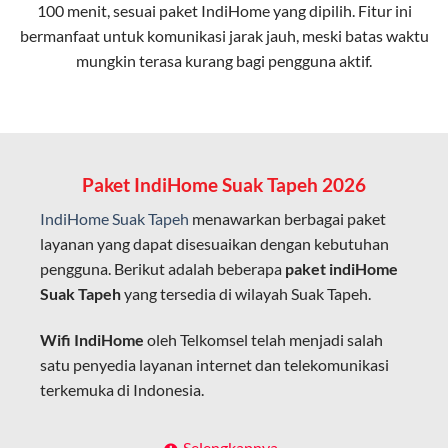
100 menit, sesuai paket IndiHome yang dipilih. Fitur ini
bermanfaat untuk komunikasi jarak jauh, meski batas waktu
Latensi Rendah
mungkin terasa kurang bagi pengguna aktif.
Cocok untuk aktivitas yang membutuhkan koneksi
cepat seperti gaming, streaming, dan video conference.
Kapasitas Lebih Besar
Mampu menangani banyak perangkat sekaligus tanpa
Paket IndiHome Suak Tapeh 2026
penurunan kualitas koneksi.
IndiHome Suak Tapeh
menawarkan berbagai paket
Dengan teknologi ini, IndiHome memberikan pengalaman
layanan yang dapat disesuaikan dengan kebutuhan
internet yang lebih baik bagi pengguna untuk bekerja,
pengguna. Berikut adalah beberapa
paket indiHome
belajar, dan hiburan di rumah.
Suak Tapeh
yang tersedia di wilayah Suak Tapeh.
IndiHome sering disebut sebagai WiFi IndiHome karena
Wifi IndiHome
oleh Telkomsel telah menjadi salah
layanan internet yang disediakan menggunakan jaringan
satu penyedia layanan internet dan telekomunikasi
fiber optic dapat dikoneksikan melalui perangkat router
terkemuka di Indonesia.
WiFi.
Hal ini memungkinkan pengguna untuk mengakses
Dengan berbagai pilihan paket indihome Suak Tapeh
Selengkapnya..