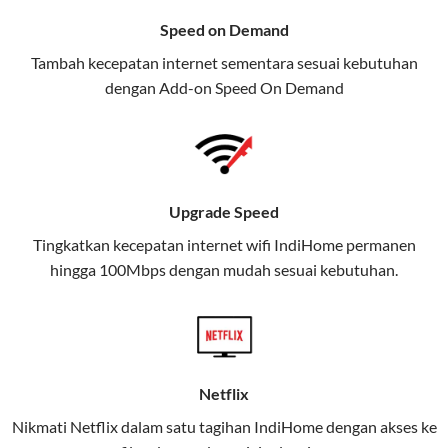
menawarkan layanan internet,
Speed on Demand
TV, dan telepon rumah, Telkomsel
Tambah kecepatan internet sementara sesuai kebutuhan
juga menghadirkan Telkomsel
dengan Add-on
Speed On Demand
One, sebuah solusi lengkap untuk
kebutuhan digital Anda.
Telkomsel One menggabungkan
layanan internet, hiburan, dan
Upgrade Speed
komunikasi dalam satu paket
Tingkatkan kecepatan internet wifi IndiHome permanen
praktis.
hingga 100Mbps dengan mudah sesuai kebutuhan.
Apa Itu Telkomsel One?
Telkomsel One adalah layanan konvergensi yang
menggabungkan konektivitas internet rumah
(IndiHome/Telkomsel Orbit) dan mobile internet
Netflix
(Telkomsel) dalam satu paket.
Nikmati Netflix dalam satu tagihan IndiHome dengan akses ke