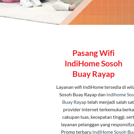
Pasang Wifi
IndiHome Sosoh
Buay Rayap
Layanan
wifi IndiHome
tersedia di wi
Sosoh Buay Rayap dan
indihome So
Buay Rayap
telah menjadi salah sa
provider internet terkemuka berka
cakupan luas, kecepatan tinggi, ser
layanan pelanggan yang responsif,c
Promo terbaru
IndiHome Sosoh Bu