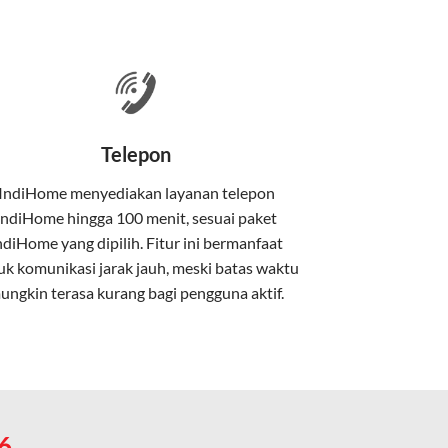
 satu paket.
nakan kabel serat optik hingga ke rumah
Telepon
IndiHome menyediakan layanan
telepon
IndiHome
hingga 100 menit, sesuai paket
kan kabel tembaga atau DSL.
ndiHome yang dipilih. Fitur ini bermanfaat
uk komunikasi jarak jauh, meski batas waktu
ungkin terasa kurang bagi pengguna aktif.
e.
6