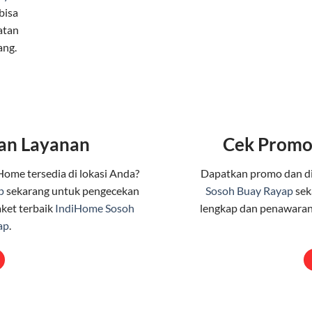
bisa
atan
ang.
an Layanan
Cek Promo
Home tersedia di lokasi Anda?
Dapatkan promo dan d
p
sekarang untuk pengecekan
Sosoh Buay Rayap
sek
ket terbaik
IndiHome Sosoh
lengkap dan penawaran
ap
.