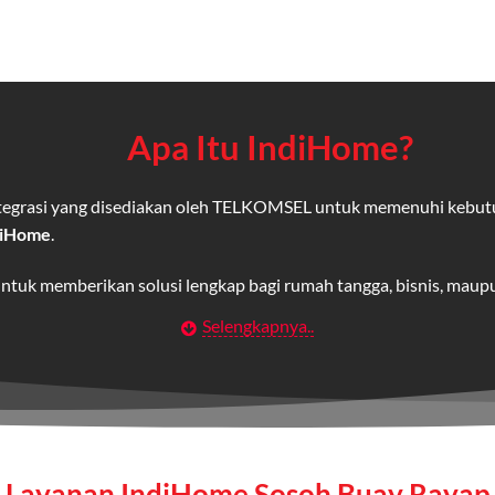
Apa Itu IndiHome?
integrasi yang disediakan oleh TELKOMSEL untuk memenuhi kebut
diHome
.
untuk memberikan solusi lengkap bagi rumah tangga, bisnis, mau
Selengkapnya..
Wifi IndiHome
t
berbasis fiber optic yang disediakan oleh Telkom Indonesia unt
 yang cepat, stabil, dan memiliki berbagai pilihan paket IndiHo
Layanan IndiHome Sosoh Buay Rayap