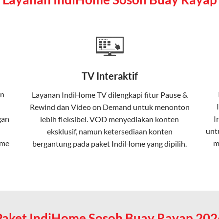
a mencakup TV interaktif (
IndiHome TV
) dan telepon rumah dalam
Home
Fiber To The Home (FTTH), yang berarti koneksi internet menggu
TV Interaktif
erapa keunggulan:
n
Layanan
IndiHome TV
dilengkapi fitur Pause &
Rewind dan Video on Demand untuk menonton
ta dalam kecepatan tinggi hingga 1 Gbps, lebih cepat dibanding
gan
I
lebih fleksibel. VOD menyediakan konten
unt
eksklusif, namun ketersediaan konten
ome
m
bergantung pada paket IndiHome yang dipilih.
erensi elektromagnetik, sehingga koneksi tetap lancar.
an koneksi cepat seperti gaming, streaming, dan video conferenc
Paket IndiHome Sosoh Buay Rayap 202