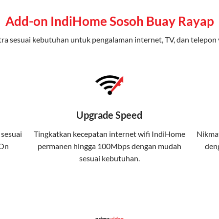
ap dari IndiHome yang menggabungkan internet, TV kabel (IndiHom
Add-on IndiHome Sosoh Buay Rayap
nikasi telepon dalam satu langganan.
ra sesuai kebutuhan untuk pengalaman internet, TV, dan telepon 
n
0 Mbps untuk aktivitas online tanpa hambatan.
ional, termasuk fitur replay dan on-demand.
 kuota tertentu.
Upgrade Speed
atis streaming platform atau diskon langganan.
 sesuai
Tingkatkan kecepatan internet wifi IndiHome
Nikmat
 On
permanen hingga 100Mbps dengan mudah
deng
yanan internet, TV, dan telepon rumah, Telkomsel j
sesuai kebutuhan.
da. Telkomsel One menggabungkan layanan internet, h