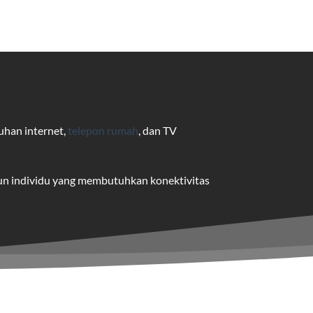
uhan internet,
telepon rumah
, dan TV
pun individu yang membutuhkan konektivitas
uk pengguna rumah dan bisnis.
me yang dapat disesuaikan dengan