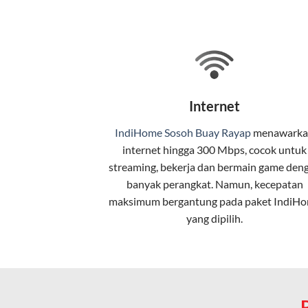
Selain internet, layanan IndiHome jug
Teknologi di Balik WiFi Indi
Wifi IndiHome menggunakan teknologi 
Internet
pelanggan. Teknologi ini memiliki beb
IndiHome Sosoh Buay Rayap
menawarka
Kecepatan Tinggi
internet
hingga 300 Mbps, cocok untuk
Serat optik mampu mentransmisikan da
streaming, bekerja dan bermain game den
banyak perangkat. Namun, kecepatan
Koneksi Stabil
maksimum bergantung pada paket IndiH
yang dipilih.
Minim gangguan dari cuaca atau interf
Latensi Rendah
Cocok untuk aktivitas yang membutuhk