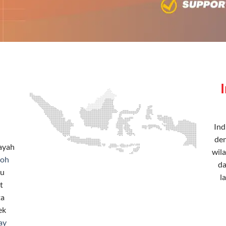
Ind
den
layah
wila
soh
da
tu
l
t
ta
ek
ay