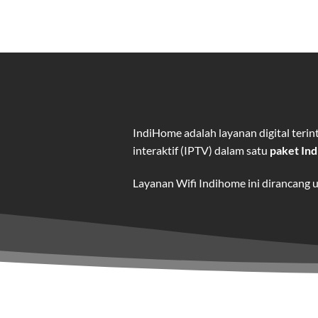
IndiHome adalah layanan digital ter
interaktif (IPTV) dalam satu
paket In
Layanan Wifi Indihome ini dirancang 
dan hiburan berkualitas tinggi.
Wifi IndiHome adalah layanan
interne
IndiHome menawarkan koneksi internet
kebutuhan pengguna.