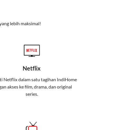
e TV), dan telepon rumah. Dengan paket ini, Anda bisa
yang lebih maksimal!
Netflix
i Netflix dalam satu tagihan IndiHome
an akses ke film, drama, dan original
uga menghadirkan Telkomsel One, sebuah
series.
iburan, dan komunikasi dalam satu paket