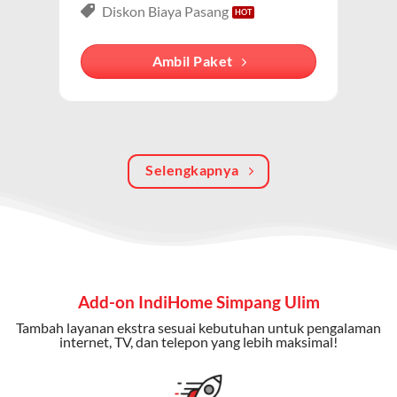
lengkap dari IndiHome yang menggabungkan
Diskon Biaya Pasang
internet, TV kabel (IndiHome TV), dan telepon rumah.
Dengan paket ini, Anda bisa menikmati hiburan TV
Ambil Paket
berkualitas, internet cepat, dan komunikasi telepon
dalam satu langganan.
Keunggulan Paket IndiHome Internet, TV & Telepon
Selengkapnya
Internet Cepat:
Kecepatan wifi IndiHome ini mencapai
300 Mbps untuk aktivitas online tanpa hambatan.
TV Interaktif:
Akses ratusan channel TV lokal dan
internasional, termasuk fitur replay dan on-demand.
Telepon Rumah:
Gratis nelpon lokal dan interlokal dengan
Add-on IndiHome Simpang Ulim
kuota tertentu.
Tambah layanan ekstra sesuai kebutuhan untuk pengalaman
Bonus Fitur:
Beberapa paket menyertakan bonus seperti
internet, TV, dan telepon yang lebih maksimal!
gratis streaming platform atau diskon langganan.