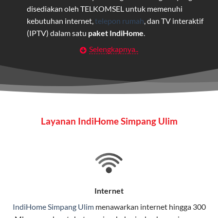
disediakan oleh TELKOMSEL untuk memenuhi
kebutuhan internet,
telepon rumah
, dan TV interaktif
(IPTV) dalam satu
paket IndiHome
.
Selengkapnya..
Layanan Wifi Indihome ini dirancang untuk
memberikan solusi lengkap bagi rumah tangga, bisnis,
maupun individu yang membutuhkan konektivitas dan
hiburan berkualitas tinggi.
Wifi IndiHome
Layanan IndiHome Simpang Ulim
Wifi IndiHome adalah layanan
internet
berbasis fiber
optic yang disediakan oleh Telkom Indonesia untuk
pengguna rumah dan bisnis.
IndiHome menawarkan koneksi internet yang cepat,
stabil, dan memiliki berbagai pilihan paket IndiHome
Internet
yang dapat disesuaikan dengan kebutuhan pengguna.
IndiHome Simpang Ulim
menawarkan
internet
hingga 300