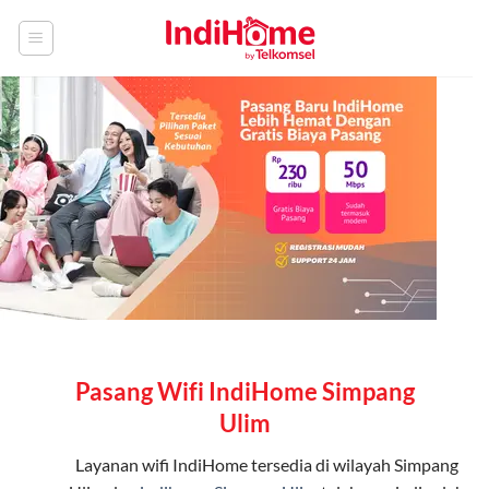
Skip
to
content
Pasang Wifi IndiHome Simpang
Ulim
Layanan
wifi IndiHome
tersedia di wilayah Simpang