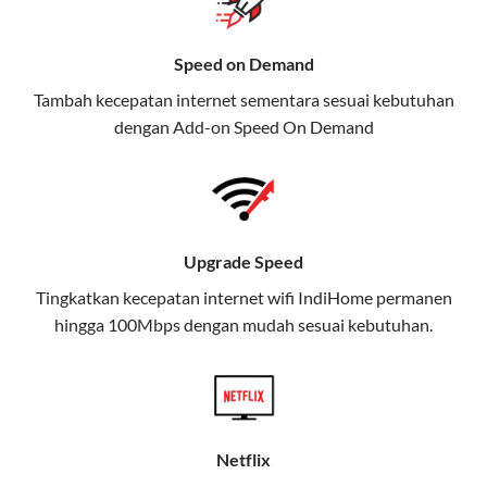
Selain Paket IndiHome yang
menawarkan layanan internet,
Speed on Demand
TV, dan telepon rumah, Telkomsel
Tambah kecepatan internet sementara sesuai kebutuhan
juga menghadirkan Telkomsel
dengan Add-on
Speed On Demand
One, sebuah solusi lengkap untuk
kebutuhan digital Anda.
Telkomsel One menggabungkan
layanan internet, hiburan, dan
Upgrade Speed
komunikasi dalam satu paket
Tingkatkan kecepatan internet wifi IndiHome permanen
praktis.
hingga 100Mbps dengan mudah sesuai kebutuhan.
Apa Itu Telkomsel One?
Telkomsel One adalah layanan konvergensi yang
menggabungkan konektivitas internet rumah
(IndiHome/Telkomsel Orbit) dan mobile internet
Netflix
(Telkomsel) dalam satu paket.