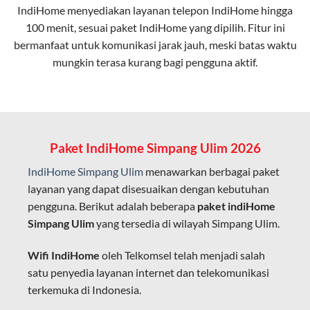
IndiHome menyediakan layanan
telepon IndiHome
hingga
elektromagnetik, sehingga koneksi tetap lancar.
100 menit, sesuai paket IndiHome yang dipilih. Fitur ini
bermanfaat untuk komunikasi jarak jauh, meski batas waktu
Latensi Rendah
mungkin terasa kurang bagi pengguna aktif.
Cocok untuk aktivitas yang membutuhkan koneksi
cepat seperti gaming, streaming, dan video conference.
Kapasitas Lebih Besar
Mampu menangani banyak perangkat sekaligus tanpa
Paket IndiHome Simpang Ulim 2026
penurunan kualitas koneksi.
IndiHome Simpang Ulim
menawarkan berbagai paket
Dengan teknologi ini, IndiHome memberikan pengalaman
layanan yang dapat disesuaikan dengan kebutuhan
internet yang lebih baik bagi pengguna untuk bekerja,
pengguna. Berikut adalah beberapa
paket indiHome
belajar, dan hiburan di rumah.
Simpang Ulim
yang tersedia di wilayah Simpang Ulim.
IndiHome sering disebut sebagai WiFi IndiHome karena
Wifi IndiHome
oleh Telkomsel telah menjadi salah
layanan internet yang disediakan menggunakan jaringan
satu penyedia layanan internet dan telekomunikasi
fiber optic dapat dikoneksikan melalui perangkat router
terkemuka di Indonesia.
WiFi.