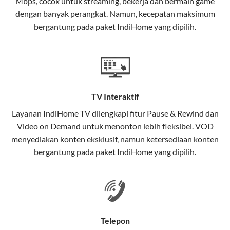
Mbps, cocok untuk streaming, bekerja dan bermain game
Selain internet, layanan IndiHome juga mencakup TV
dengan banyak perangkat. Namun, kecepatan maksimum
interaktif (
IndiHome TV
) dan telepon rumah dalam
bergantung pada paket IndiHome yang dipilih.
satu paket.
Teknologi di Balik WiFi IndiHome
Wifi IndiHome menggunakan teknologi Fiber To The
Home (FTTH), yang berarti koneksi internet
TV Interaktif
menggunakan kabel serat optik hingga ke rumah
pelanggan. Teknologi ini memiliki beberapa
Layanan
IndiHome TV
dilengkapi fitur Pause & Rewind dan
keunggulan:
Video on Demand untuk menonton lebih fleksibel. VOD
menyediakan konten eksklusif, namun ketersediaan konten
Kecepatan Tinggi
bergantung pada paket IndiHome yang dipilih.
Serat optik mampu mentransmisikan data dalam
kecepatan tinggi hingga 1 Gbps, lebih cepat
dibandingkan kabel tembaga atau DSL.
Koneksi Stabil
Telepon
Minim gangguan dari cuaca atau interferensi