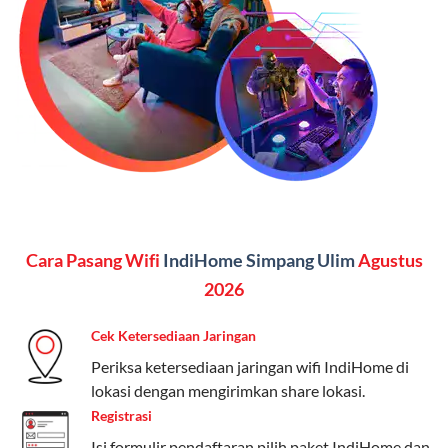
(untuk beberapa pilihan).
Kelebihan:
Paket lengkap untuk pengguna yang
menginginkan internet, komunikasi, dan hiburan
(streaming & TV) dalam satu paket.
Paket Dynamic IP
Harga:
Mulai dari Rp 180.000 hingga Rp 888.000/bulan
Fitur:
Kecepatan internet 10Mbps-300Mbps, kuota
Cara Pasang Wifi
IndiHome Simpang Ulim
Agustus
keluarga, nelpon & SMS semua operator, dan akses
Disney+ (untuk paket tertentu).
2026
Kelebihan:
Cocok untuk pengguna yang membutuhkan
Cek Ketersediaan Jaringan
koneksi internet cepat dan stabil dengan fleksibilitas
Periksa ketersediaan jaringan wifi IndiHome di
kuota. Pilihan harga bervariasi sesuai kebutuhan.
lokasi dengan mengirimkan share lokasi.
Registrasi
Telkomsel One menyediakan pilihan paket yang
beragam, mulai dari paket hemat hingga premium.
Isi formulir pendaftaran,pilih paket IndiHome dan