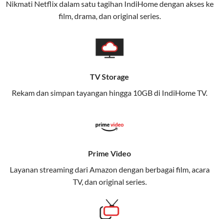
Nikmati Netflix dalam satu tagihan IndiHome dengan akses ke
film, drama, dan original series.
Layanan ini dirancang untuk memberikan
pengalaman broadband yang seamless,
memungkinkan Anda menikmati internet cepat baik
di rumah maupun saat bepergian.
TV Storage
Dengan Telkomsel One, Anda tidak terikat pada satu
teknologi jaringan tertentu, sehingga bisa menikmati
Rekam dan simpan tayangan hingga 10GB di IndiHome TV.
fleksibilitas dan kenyamanan maksimal.
Keunggulan Telkomsel One
Kecepatan Internet Hingga 300 Mbps
Prime Video
Nikmati kecepatan internet super cepat untuk
Layanan streaming dari Amazon dengan berbagai film, acara
streaming, gaming, dan bekerja dari rumah.
TV, dan original series.
Dynamic IP
Memudahkan Anda dalam mengelola jaringan dan