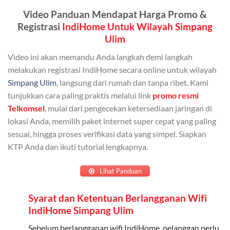
Admin (pelanggan utama) dan anggota yang terdaftar.
Video Panduan Mendapat Harga Promo &
Bisa Dibagi Hingga 5 Anggota
Registrasi
IndiHome Untuk Wilayah Simpang
Ulim
Admin dapat mendaftarkan hingga 5 anggota
keluarga atau teman untuk menggunakan kuota ini.
Video ini akan memandu Anda langkah demi langkah
melakukan registrasi IndiHome secara online untuk wilayah
Berlaku Nasional
Simpang Ulim
, langsung dari rumah dan tanpa ribet. Kami
Kuota keluarga bisa digunakan di seluruh Indonesia
tunjukkan cara paling praktis melalui link
promo resmi
untuk jaringan 2G, 3G, dan 4G.
Telkomsel
, mulai dari pengecekan ketersediaan jaringan di
lokasi Anda, memilih paket internet super cepat yang paling
Tidak Berlaku untuk Roaming
sesuai, hingga proses verifikasi data yang simpel. Siapkan
KTP Anda dan ikuti tutorial lengkapnya.
Kuota ini hanya bisa digunakan di dalam negeri.
Cara Menggunakan Kuota Keluarga
Lihat Panduan
Daftarkan Anggota: Admin dapat mendaftarkan anggota
Syarat dan Ketentuan Berlangganan Wifi
IndiHome Simpang Ulim
melalui aplikasi MyTelkomsel atau website Telkomsel One.
Bagikan Kuota: Setelah terdaftar, anggota bisa langsung
Sebelum berlangganan wifi IndiHome, pelanggan perlu