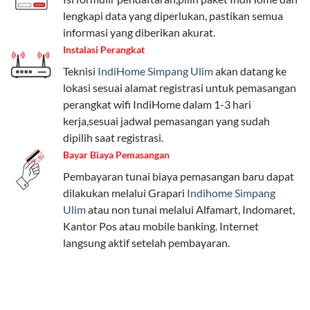
Pengguna bisa memilih sesuai kebutuhan, baik untuk
lengkapi data yang diperlukan, pastikan semua
internet, komunikasi, atau hiburan.
informasi yang diberikan akurat.
Instalasi Perangkat
Paket Easy cocok untuk kebutuhan dasar, Paket
Teknisi
IndiHome Simpang Ulim
akan datang ke
Complete untuk yang menginginkan fitur lengkap,
lokasi sesuai alamat registrasi untuk pemasangan
dan Paket Dynamic IP untuk pengguna yang
perangkat wifi IndiHome dalam 1-3 hari
memprioritaskan kecepatan internet tinggi.
kerja,sesuai jadwal pemasangan yang sudah
dipilih saat registrasi.
Paket Telkomsel One dengan Kuota Keluarga
Bayar Biaya Pemasangan
Salah satu fitur unggulan Telkomsel One adalah Paket
Pembayaran tunai biaya pemasangan baru dapat
Kuota Keluarga. Dengan kuota hingga 30 GB, Anda
dilakukan melalui Grapari
Indihome Simpang
bisa membagikan internet kepada anggota keluarga
Ulim
atau non tunai melalui Alfamart, Indomaret,
atau teman tanpa perlu khawatir kehabisan kuota.
Kantor Pos atau mobile banking. Internet
Berikut adalah detailnya:
langsung aktif setelah pembayaran.
Kuota Keluarga 30 GB
Kuota ini dapat digunakan secara bersama-sama oleh