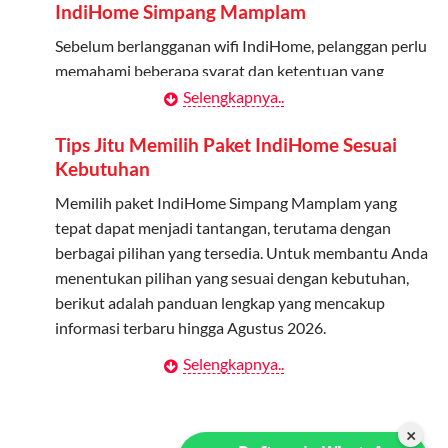
IndiHome Simpang Mamplam
melalui aplikasi MyTelkomsel atau website Telkomsel One.
Bagikan Kuota: Setelah terdaftar, anggota bisa langsung
Sebelum berlangganan wifi IndiHome, pelanggan perlu
menggunakan kuota keluarga.
memahami beberapa syarat dan ketentuan yang
berlaku:
Selengkapnya..
Pantau Penggunaan: Admin dapat memantau penggunaan
kuota melalui aplikasi MyTelkomsel.
Kontrak Berlangganan
Tips Jitu Memilih Paket IndiHome Sesuai
Kebutuhan
Pelanggan harus menandatangani Kontrak
Berlangganan yang mencakup data pelanggan, jenis
Memilih paket IndiHome Simpang Mamplam yang
layanan indihome Simpang Mamplam yang dipilih,
tepat dapat menjadi tantangan, terutama dengan
serta syarat dan ketentuan yang berlaku. Kontrak ini
berbagai pilihan yang tersedia. Untuk membantu Anda
dapat diubah atau ditambah sesuai kebutuhan.
menentukan pilihan yang sesuai dengan kebutuhan,
berikut adalah panduan lengkap yang mencakup
Biaya Pasang Baru (PSB)
informasi terbaru hingga Agustus 2026.
Pelanggan dikenakan Biaya Pasang Baru (PSB) setelah
Selengkapnya..
Menentukan Kebutuhan Kecepatan Internet
perangkat CPE (Customer Premises Equipment)
terpasang di alamat instalasi. Pembayaran PSB harus
Langkah pertama dalam memilih paket IndiHome
dilakukan sebelum layanan wifi indiHome dapat
Simpang Mamplam adalah memahami kebutuhan
×