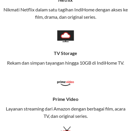
(IndiHome/Telkomsel Orbit) dan mobile internet
Nikmati Netflix dalam satu tagihan IndiHome dengan akses ke
(Telkomsel) dalam satu paket.
film, drama, dan original series.
Layanan ini dirancang untuk memberikan
pengalaman broadband yang seamless,
memungkinkan Anda menikmati internet cepat baik
di rumah maupun saat bepergian.
TV Storage
Dengan Telkomsel One, Anda tidak terikat pada satu
Rekam dan simpan tayangan hingga 10GB di IndiHome TV.
teknologi jaringan tertentu, sehingga bisa menikmati
fleksibilitas dan kenyamanan maksimal.
Keunggulan Telkomsel One
Prime Video
Kecepatan Internet Hingga 300 Mbps
Layanan streaming dari Amazon dengan berbagai film, acara
Nikmati kecepatan internet super cepat untuk
TV, dan original series.
streaming, gaming, dan bekerja dari rumah.
Dynamic IP