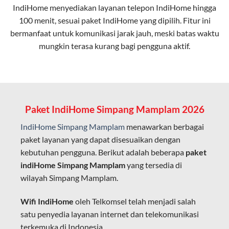
IndiHome menyediakan layanan
telepon IndiHome
hingga
elektromagnetik, sehingga koneksi tetap lancar.
100 menit, sesuai paket IndiHome yang dipilih. Fitur ini
bermanfaat untuk komunikasi jarak jauh, meski batas waktu
Latensi Rendah
mungkin terasa kurang bagi pengguna aktif.
Cocok untuk aktivitas yang membutuhkan koneksi
cepat seperti gaming, streaming, dan video conference.
Kapasitas Lebih Besar
Mampu menangani banyak perangkat sekaligus tanpa
Paket IndiHome Simpang Mamplam 2026
penurunan kualitas koneksi.
IndiHome Simpang Mamplam
menawarkan berbagai
Dengan teknologi ini, IndiHome memberikan pengalaman
paket layanan yang dapat disesuaikan dengan
internet yang lebih baik bagi pengguna untuk bekerja,
kebutuhan pengguna. Berikut adalah beberapa
paket
belajar, dan hiburan di rumah.
indiHome Simpang Mamplam
yang tersedia di
wilayah Simpang Mamplam.
IndiHome sering disebut sebagai WiFi IndiHome karena
layanan internet yang disediakan menggunakan jaringan
Wifi IndiHome
oleh Telkomsel telah menjadi salah
fiber optic dapat dikoneksikan melalui perangkat router
satu penyedia layanan internet dan telekomunikasi
WiFi.
terkemuka di Indonesia.