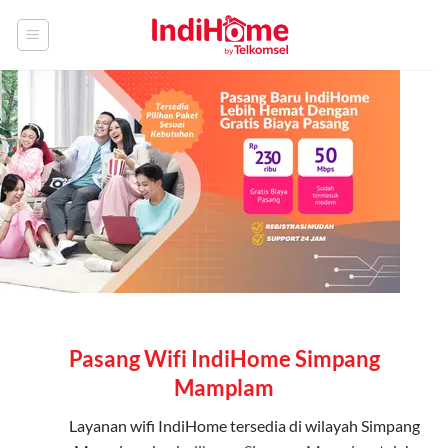
Skip
to
content
Pasang Wifi IndiHome Simpang
Mamplam
Layanan
wifi IndiHome
tersedia di wilayah Simpang