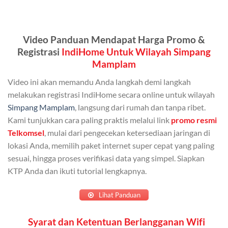
Kuota ini dapat digunakan secara bersama-sama oleh
Admin (pelanggan utama) dan anggota yang terdaftar.
Video Panduan Mendapat Harga Promo &
Bisa Dibagi Hingga 5 Anggota
Registrasi
IndiHome Untuk Wilayah Simpang
Mamplam
Admin dapat mendaftarkan hingga 5 anggota
keluarga atau teman untuk menggunakan kuota ini.
Video ini akan memandu Anda langkah demi langkah
melakukan registrasi IndiHome secara online untuk wilayah
Berlaku Nasional
Simpang Mamplam
, langsung dari rumah dan tanpa ribet.
Kuota keluarga bisa digunakan di seluruh Indonesia
Kami tunjukkan cara paling praktis melalui link
promo resmi
untuk jaringan 2G, 3G, dan 4G.
Telkomsel
, mulai dari pengecekan ketersediaan jaringan di
lokasi Anda, memilih paket internet super cepat yang paling
Tidak Berlaku untuk Roaming
sesuai, hingga proses verifikasi data yang simpel. Siapkan
KTP Anda dan ikuti tutorial lengkapnya.
Kuota ini hanya bisa digunakan di dalam negeri.
Cara Menggunakan Kuota Keluarga
Lihat Panduan
Daftarkan Anggota: Admin dapat mendaftarkan anggota
Syarat dan Ketentuan Berlangganan Wifi