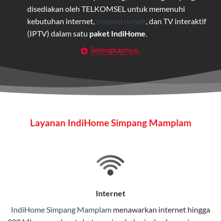
disediakan oleh TELKOMSEL untuk memenuhi
kebutuhan internet,
telepon rumah
, dan TV interaktif
(IPTV) dalam satu
paket IndiHome
.
Selengkapnya..
Layanan Wifi Indihome ini dirancang untuk
memberikan solusi lengkap bagi rumah tangga, bisnis,
maupun individu yang membutuhkan konektivitas dan
hiburan berkualitas tinggi.
Wifi IndiHome
Layanan IndiHome Simpang Mamplam
Wifi IndiHome adalah layanan
internet
berbasis fiber
optic yang disediakan oleh Telkom Indonesia untuk
pengguna rumah dan bisnis.
IndiHome menawarkan koneksi internet yang cepat,
stabil, dan memiliki berbagai pilihan paket IndiHome
Internet
yang dapat disesuaikan dengan kebutuhan pengguna.
IndiHome Simpang Mamplam
menawarkan
internet
hingga