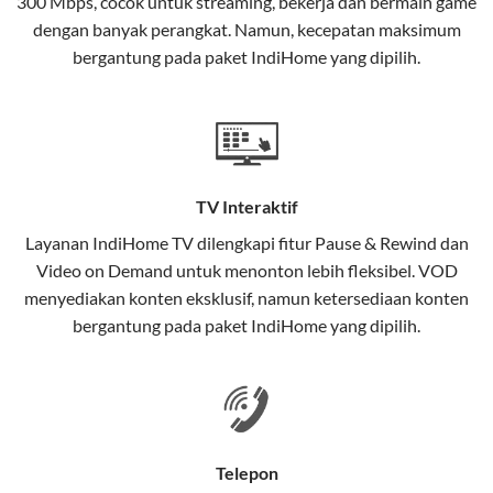
300 Mbps, cocok untuk streaming, bekerja dan bermain game
Selain internet, layanan IndiHome juga mencakup TV
dengan banyak perangkat. Namun, kecepatan maksimum
interaktif (
IndiHome TV
) dan telepon rumah dalam
bergantung pada paket IndiHome yang dipilih.
satu paket.
Teknologi di Balik WiFi IndiHome
Wifi IndiHome menggunakan teknologi Fiber To The
Home (FTTH), yang berarti koneksi internet
TV Interaktif
menggunakan kabel serat optik hingga ke rumah
pelanggan. Teknologi ini memiliki beberapa
Layanan
IndiHome TV
dilengkapi fitur Pause & Rewind dan
keunggulan:
Video on Demand untuk menonton lebih fleksibel. VOD
menyediakan konten eksklusif, namun ketersediaan konten
Kecepatan Tinggi
bergantung pada paket IndiHome yang dipilih.
Serat optik mampu mentransmisikan data dalam
kecepatan tinggi hingga 1 Gbps, lebih cepat
dibandingkan kabel tembaga atau DSL.
Koneksi Stabil
Telepon
Minim gangguan dari cuaca atau interferensi