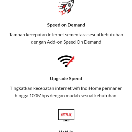
gratis streaming platform atau diskon langganan.
Selain Paket IndiHome yang
Speed on Demand
menawarkan layanan internet,
Tambah kecepatan internet sementara sesuai kebutuhan
TV, dan telepon rumah, Telkomsel
dengan Add-on
Speed On Demand
juga menghadirkan Telkomsel
One, sebuah solusi lengkap untuk
kebutuhan digital Anda.
Telkomsel One menggabungkan
Upgrade Speed
layanan internet, hiburan, dan
komunikasi dalam satu paket
Tingkatkan kecepatan internet wifi IndiHome permanen
hingga 100Mbps dengan mudah sesuai kebutuhan.
praktis.
Apa Itu Telkomsel One?
Telkomsel One adalah layanan konvergensi yang
menggabungkan konektivitas internet rumah
Netflix