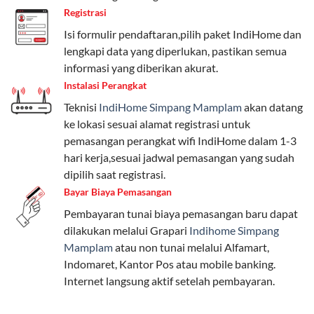
Registrasi
Telkomsel One menyediakan pilihan paket yang
beragam, mulai dari paket hemat hingga premium.
Isi formulir pendaftaran,pilih paket IndiHome dan
Pengguna bisa memilih sesuai kebutuhan, baik untuk
lengkapi data yang diperlukan, pastikan semua
internet, komunikasi, atau hiburan.
informasi yang diberikan akurat.
Instalasi Perangkat
Paket Easy cocok untuk kebutuhan dasar, Paket
Teknisi
IndiHome Simpang Mamplam
akan datang
Complete untuk yang menginginkan fitur lengkap,
ke lokasi sesuai alamat registrasi untuk
dan Paket Dynamic IP untuk pengguna yang
pemasangan perangkat wifi IndiHome dalam 1-3
memprioritaskan kecepatan internet tinggi.
hari kerja,sesuai jadwal pemasangan yang sudah
dipilih saat registrasi.
Paket Telkomsel One dengan Kuota Keluarga
Bayar Biaya Pemasangan
Salah satu fitur unggulan Telkomsel One adalah Paket
Pembayaran tunai biaya pemasangan baru dapat
Kuota Keluarga. Dengan kuota hingga 30 GB, Anda
dilakukan melalui Grapari
Indihome Simpang
bisa membagikan internet kepada anggota keluarga
Mamplam
atau non tunai melalui Alfamart,
atau teman tanpa perlu khawatir kehabisan kuota.
Indomaret, Kantor Pos atau mobile banking.
Berikut adalah detailnya:
Internet langsung aktif setelah pembayaran.
Kuota Keluarga 30 GB