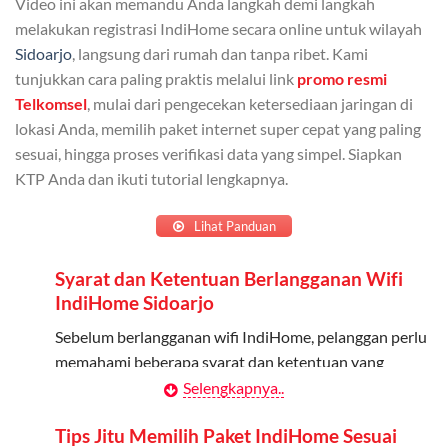
Video ini akan memandu Anda langkah demi langkah
Admin dapat mendaftarkan hingga 5 anggota
melakukan registrasi IndiHome secara online untuk wilayah
keluarga atau teman untuk menggunakan kuota ini.
Sidoarjo
, langsung dari rumah dan tanpa ribet. Kami
tunjukkan cara paling praktis melalui link
promo resmi
Berlaku Nasional
Telkomsel
, mulai dari pengecekan ketersediaan jaringan di
lokasi Anda, memilih paket internet super cepat yang paling
Kuota keluarga bisa digunakan di seluruh Indonesia
sesuai, hingga proses verifikasi data yang simpel. Siapkan
untuk jaringan 2G, 3G, dan 4G.
KTP Anda dan ikuti tutorial lengkapnya.
Tidak Berlaku untuk Roaming
Lihat Panduan
Kuota ini hanya bisa digunakan di dalam negeri.
Syarat dan Ketentuan Berlangganan Wifi
Cara Menggunakan Kuota Keluarga
IndiHome Sidoarjo
Daftarkan Anggota: Admin dapat mendaftarkan anggota
Sebelum berlangganan wifi IndiHome, pelanggan perlu
melalui aplikasi MyTelkomsel atau website Telkomsel One.
memahami beberapa syarat dan ketentuan yang
berlaku:
Selengkapnya..
Bagikan Kuota: Setelah terdaftar, anggota bisa langsung
menggunakan kuota keluarga.
Kontrak Berlangganan
Tips Jitu Memilih Paket IndiHome Sesuai
Pantau Penggunaan: Admin dapat memantau penggunaan