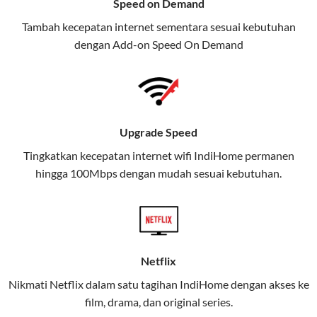
Speed on Demand
TV, dan telepon rumah, Telkomsel
Tambah kecepatan internet sementara sesuai kebutuhan
juga menghadirkan Telkomsel
dengan Add-on
Speed On Demand
One, sebuah solusi lengkap untuk
kebutuhan digital Anda.
Telkomsel One menggabungkan
layanan internet, hiburan, dan
Upgrade Speed
komunikasi dalam satu paket
Tingkatkan kecepatan internet wifi IndiHome permanen
praktis.
hingga 100Mbps dengan mudah sesuai kebutuhan.
Apa Itu Telkomsel One?
Telkomsel One adalah layanan konvergensi yang
menggabungkan konektivitas internet rumah
(IndiHome/Telkomsel Orbit) dan mobile internet
Netflix
(Telkomsel) dalam satu paket.
Nikmati Netflix dalam satu tagihan IndiHome dengan akses ke
film, drama, dan original series.
Layanan ini dirancang untuk memberikan