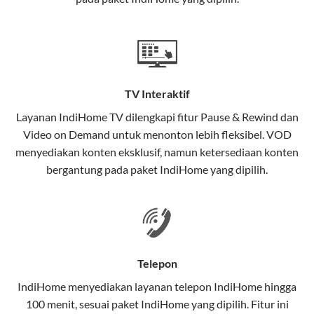
satu paket.
Teknologi di Balik WiFi IndiHome
Wifi IndiHome menggunakan teknologi Fiber To The
Home (FTTH), yang berarti koneksi internet
TV Interaktif
menggunakan kabel serat optik hingga ke rumah
pelanggan. Teknologi ini memiliki beberapa
Layanan
IndiHome TV
dilengkapi fitur Pause & Rewind dan
keunggulan:
Video on Demand untuk menonton lebih fleksibel. VOD
menyediakan konten eksklusif, namun ketersediaan konten
Kecepatan Tinggi
bergantung pada paket IndiHome yang dipilih.
Serat optik mampu mentransmisikan data dalam
kecepatan tinggi hingga 1 Gbps, lebih cepat
dibandingkan kabel tembaga atau DSL.
Koneksi Stabil
Telepon
Minim gangguan dari cuaca atau interferensi
IndiHome menyediakan layanan
telepon IndiHome
hingga
elektromagnetik, sehingga koneksi tetap lancar.
100 menit, sesuai paket IndiHome yang dipilih. Fitur ini