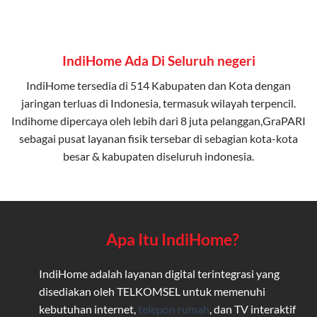
IndiHome Ada Di Seluruh negeri
IndiHome tersedia di 514 Kabupaten dan Kota dengan
jaringan terluas di Indonesia, termasuk wilayah terpencil.
Indihome dipercaya oleh lebih dari 8 juta pelanggan,GraPARI
sebagai pusat layanan fisik tersebar di sebagian kota-kota
besar & kabupaten diseluruh indonesia.
Apa Itu IndiHome?
IndiHome adalah layanan digital terintegrasi yang
disediakan oleh TELKOMSEL untuk memenuhi
kebutuhan internet,
telepon rumah
, dan TV interaktif