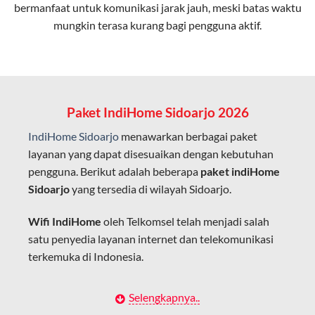
bermanfaat untuk komunikasi jarak jauh, meski batas waktu
Latensi Rendah
mungkin terasa kurang bagi pengguna aktif.
Cocok untuk aktivitas yang membutuhkan koneksi
cepat seperti gaming, streaming, dan video conference.
Kapasitas Lebih Besar
Mampu menangani banyak perangkat sekaligus tanpa
Paket IndiHome Sidoarjo 2026
penurunan kualitas koneksi.
IndiHome Sidoarjo
menawarkan berbagai paket
Dengan teknologi ini, IndiHome memberikan pengalaman
layanan yang dapat disesuaikan dengan kebutuhan
internet yang lebih baik bagi pengguna untuk bekerja,
pengguna. Berikut adalah beberapa
paket indiHome
belajar, dan hiburan di rumah.
Sidoarjo
yang tersedia di wilayah Sidoarjo.
IndiHome sering disebut sebagai WiFi IndiHome karena
Wifi IndiHome
oleh Telkomsel telah menjadi salah
layanan internet yang disediakan menggunakan jaringan
satu penyedia layanan internet dan telekomunikasi
fiber optic dapat dikoneksikan melalui perangkat router
terkemuka di Indonesia.
WiFi.
Hal ini memungkinkan pengguna untuk mengakses
Dengan berbagai pilihan paket indihome Sidoarjo
Selengkapnya..
internet secara nirkabel (wireless) di rumah atau tempat
yang disesuaikan dengan kebutuhan pengguna,