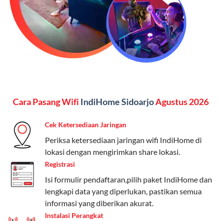
menginginkan internet, komunikasi, dan hiburan
(streaming & TV) dalam satu paket.
Paket Dynamic IP
Harga:
Mulai dari Rp 180.000 hingga Rp 888.000/bulan
Fitur:
Kecepatan internet 10Mbps-300Mbps, kuota
Cara Pasang Wifi
IndiHome Sidoarjo
Agustus 2026
keluarga, nelpon & SMS semua operator, dan akses
Disney+ (untuk paket tertentu).
Cek Ketersediaan Jaringan
Kelebihan:
Cocok untuk pengguna yang membutuhkan
Periksa ketersediaan jaringan wifi IndiHome di
koneksi internet cepat dan stabil dengan fleksibilitas
lokasi dengan mengirimkan share lokasi.
kuota. Pilihan harga bervariasi sesuai kebutuhan.
Registrasi
Isi formulir pendaftaran,pilih paket IndiHome dan
Telkomsel One menyediakan pilihan paket yang
lengkapi data yang diperlukan, pastikan semua
beragam, mulai dari paket hemat hingga premium.
informasi yang diberikan akurat.
Pengguna bisa memilih sesuai kebutuhan, baik untuk
Instalasi Perangkat
internet, komunikasi, atau hiburan.