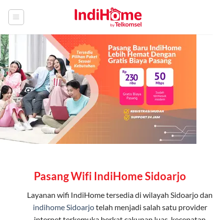
Skip
to
content
Pasang Wifi IndiHome Sidoarjo
Layanan
wifi IndiHome
tersedia di wilayah Sidoarjo dan
indihome Sidoarjo
telah menjadi salah satu provider
internet terkemuka berkat cakupan luas, kecepatan