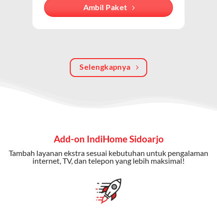
Dengan paket ini, Anda bisa menikmati hiburan TV
Ambil Paket
berkualitas, internet cepat, dan komunikasi telepon
dalam satu langganan.
Keunggulan Paket IndiHome Internet, TV & Telepon
Selengkapnya
Internet Cepat:
Kecepatan wifi IndiHome ini mencapai
300 Mbps untuk aktivitas online tanpa hambatan.
TV Interaktif:
Akses ratusan channel TV lokal dan
internasional, termasuk fitur replay dan on-demand.
Telepon Rumah:
Gratis nelpon lokal dan interlokal dengan
Add-on IndiHome Sidoarjo
kuota tertentu.
Tambah layanan ekstra sesuai kebutuhan untuk pengalaman
Bonus Fitur:
Beberapa paket menyertakan bonus seperti
internet, TV, dan telepon yang lebih maksimal!
gratis streaming platform atau diskon langganan.
Selain Paket IndiHome yang
menawarkan layanan internet,