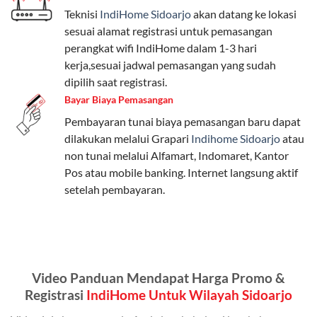
Teknisi
IndiHome Sidoarjo
akan datang ke lokasi
Paket Easy cocok untuk kebutuhan dasar, Paket
sesuai alamat registrasi untuk pemasangan
Complete untuk yang menginginkan fitur lengkap,
perangkat wifi IndiHome dalam 1-3 hari
dan Paket Dynamic IP untuk pengguna yang
kerja,sesuai jadwal pemasangan yang sudah
memprioritaskan kecepatan internet tinggi.
dipilih saat registrasi.
Bayar Biaya Pemasangan
Paket Telkomsel One dengan Kuota Keluarga
Pembayaran tunai biaya pemasangan baru dapat
Salah satu fitur unggulan Telkomsel One adalah Paket
dilakukan melalui Grapari
Indihome Sidoarjo
atau
Kuota Keluarga. Dengan kuota hingga 30 GB, Anda
non tunai melalui Alfamart, Indomaret, Kantor
bisa membagikan internet kepada anggota keluarga
Pos atau mobile banking. Internet langsung aktif
atau teman tanpa perlu khawatir kehabisan kuota.
setelah pembayaran.
Berikut adalah detailnya:
Kuota Keluarga 30 GB
Kuota ini dapat digunakan secara bersama-sama oleh
Video Panduan Mendapat Harga Promo &
Admin (pelanggan utama) dan anggota yang terdaftar.
Registrasi
IndiHome Untuk Wilayah Sidoarjo
Bisa Dibagi Hingga 5 Anggota