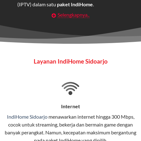
(IPTV) dalam satu
paket IndiHome
.
Selengkapnya..
Layanan Wifi Indihome ini dirancang untuk
memberikan solusi lengkap bagi rumah tangga, bisnis,
maupun individu yang membutuhkan konektivitas dan
hiburan berkualitas tinggi.
Wifi IndiHome
Layanan IndiHome Sidoarjo
Wifi IndiHome adalah layanan
internet
berbasis fiber
optic yang disediakan oleh Telkom Indonesia untuk
pengguna rumah dan bisnis.
IndiHome menawarkan koneksi internet yang cepat,
stabil, dan memiliki berbagai pilihan paket IndiHome
Internet
yang dapat disesuaikan dengan kebutuhan pengguna.
IndiHome Sidoarjo
menawarkan
internet
hingga 300 Mbps,
cocok untuk streaming, bekerja dan bermain game dengan
Selain internet, layanan IndiHome juga mencakup TV
banyak perangkat. Namun, kecepatan maksimum bergantung
interaktif (
IndiHome TV
) dan telepon rumah dalam
pada paket IndiHome yang dipilih.