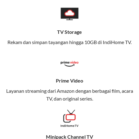
pengalaman broadband yang seamless,
memungkinkan Anda menikmati internet cepat baik
di rumah maupun saat bepergian.
TV Storage
Dengan Telkomsel One, Anda tidak terikat pada satu
teknologi jaringan tertentu, sehingga bisa menikmati
Rekam dan simpan tayangan hingga 10GB di IndiHome TV.
fleksibilitas dan kenyamanan maksimal.
Keunggulan Telkomsel One
Kecepatan Internet Hingga 300 Mbps
Prime Video
Nikmati kecepatan internet super cepat untuk
Layanan streaming dari Amazon dengan berbagai film, acara
streaming, gaming, dan bekerja dari rumah.
TV, dan original series.
Dynamic IP
Memudahkan Anda dalam mengelola jaringan dan
meningkatkan keamanan.
Minipack Channel TV
Kuota Keluarga