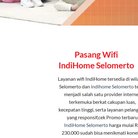
Pasang Wifi
IndiHome Selomerto
Layanan
wifi IndiHome
tersedia di wi
Selomerto dan
indihome Selomerto
t
menjadi salah satu provider intern
terkemuka berkat cakupan luas,
kecepatan tinggi, serta layanan pelan
yang responsif,cek Promo terbaru
IndiHome Selomerto
harga mulai 
230.000 sudah bisa menikmati kone