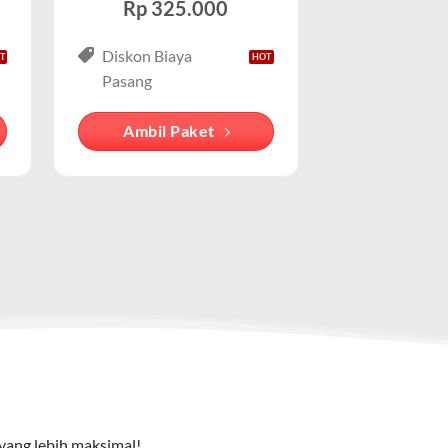
Rp 325.000
Diskon Biaya
k orang mengasosiasikan layanan WiFi
 lengkap. Cocok untuk keluarga atau pelaku bisnis kecil
Pasang
sosiasikan dengan IndiHome , meskipun ada
Ambil Paket
cu pada cara pengguna mengakses internet
e TV), dan telepon rumah. Dengan paket ini, Anda bisa
yang lebih maksimal!