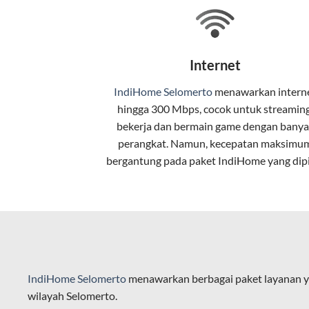
Teknologi di Balik WiFi Indi
Wifi IndiHome menggunakan teknologi 
Internet
pelanggan. Teknologi ini memiliki beb
IndiHome Selomerto
menawarkan
intern
Kecepatan Tinggi
hingga 300 Mbps, cocok untuk streaming
Serat optik mampu mentransmisikan da
bekerja dan bermain game dengan banya
perangkat. Namun, kecepatan maksimu
Koneksi Stabil
bergantung pada paket IndiHome yang dipi
Minim gangguan dari cuaca atau interf
Latensi Rendah
Cocok untuk aktivitas yang membutuhk
Kapasitas Lebih Besar
IndiHome Selomerto
menawarkan berbagai paket layanan y
Mampu menangani banyak perangkat seka
wilayah Selomerto.