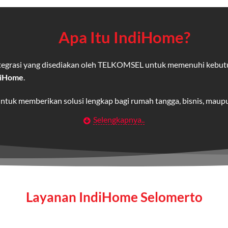
Apa Itu IndiHome?
integrasi yang disediakan oleh TELKOMSEL untuk memenuhi kebut
diHome
.
untuk memberikan solusi lengkap bagi rumah tangga, bisnis, mau
Selengkapnya..
Wifi IndiHome
t
berbasis fiber optic yang disediakan oleh Telkom Indonesia unt
 yang cepat, stabil, dan memiliki berbagai pilihan paket IndiHo
Layanan IndiHome Selomerto
a mencakup TV interaktif (
IndiHome TV
) dan telepon rumah dalam