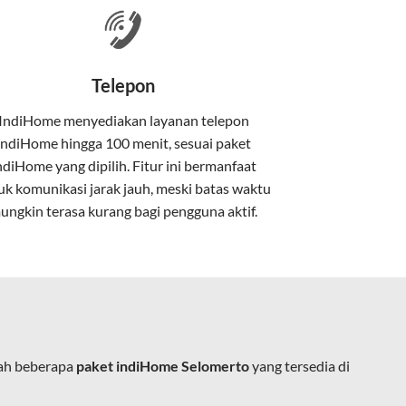
nakan kabel serat optik hingga ke rumah
Telepon
IndiHome menyediakan layanan
telepon
IndiHome
hingga 100 menit, sesuai paket
kan kabel tembaga atau DSL.
ndiHome yang dipilih. Fitur ini bermanfaat
uk komunikasi jarak jauh, meski batas waktu
ungkin terasa kurang bagi pengguna aktif.
e.
lah beberapa
paket indiHome Selomerto
yang tersedia di