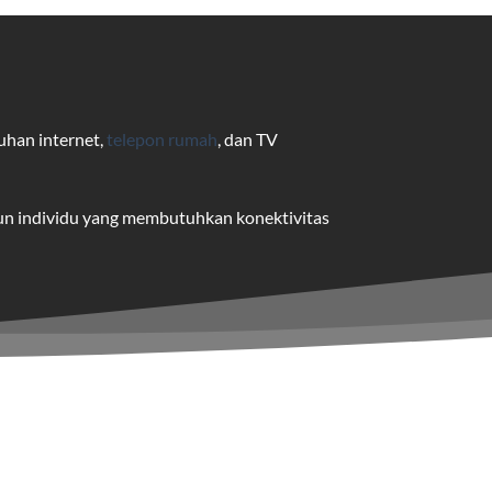
uhan internet,
telepon rumah
, dan TV
pun individu yang membutuhkan konektivitas
uk pengguna rumah dan bisnis.
me yang dapat disesuaikan dengan
 satu paket.