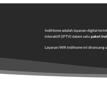
IndiHome adalah layanan digital ter
interaktif (IPTV) dalam satu
paket In
Layanan Wifi Indihome ini dirancang 
dan hiburan berkualitas tinggi.
Wifi IndiHome adalah layanan
interne
IndiHome menawarkan koneksi internet
kebutuhan pengguna.
Selain internet, layanan IndiHome jug