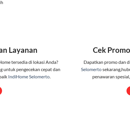
ih
an Layanan
Cek Promo
Home tersedia di lokasi Anda?
Dapatkan promo dan d
g untuk pengecekan cepat dan
Selomerto
sekarang,hubu
baik
IndiHome Selomerto
.
penawaran spesial,