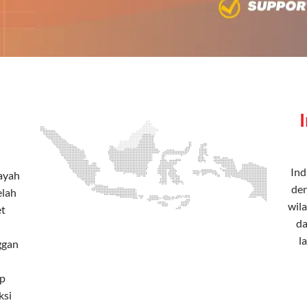
Ind
layah
den
elah
wila
et
da
l
ggan
Rp
ksi