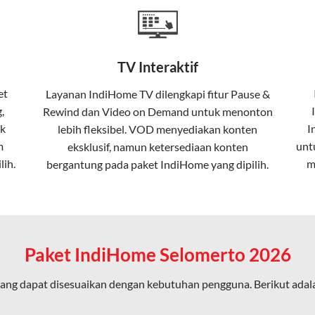
Home
Fiber To The Home (FTTH), yang berarti koneksi internet menggu
TV Interaktif
erapa keunggulan:
et
Layanan
IndiHome TV
dilengkapi fitur Pause &
,
Rewind dan Video on Demand untuk menonton
ta dalam kecepatan tinggi hingga 1 Gbps, lebih cepat dibanding
k
I
lebih fleksibel. VOD menyediakan konten
m
unt
eksklusif, namun ketersediaan konten
lih.
m
bergantung pada paket IndiHome yang dipilih.
erensi elektromagnetik, sehingga koneksi tetap lancar.
an koneksi cepat seperti gaming, streaming, dan video conferenc
Paket IndiHome Selomerto 2026
ang dapat disesuaikan dengan kebutuhan pengguna. Berikut ada
ligus tanpa penurunan kualitas koneksi.