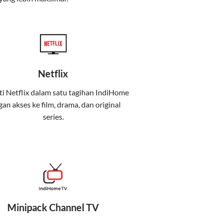
Netflix
i Netflix dalam satu tagihan IndiHome
an akses ke film, drama, dan original
uga menghadirkan Telkomsel One, sebuah
series.
iburan, dan komunikasi dalam satu paket
 mobile internet (Telkomsel) dalam satu paket.
Minipack Channel TV
at baik di rumah maupun saat bepergian.