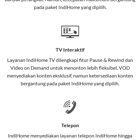
interaktif (
IndiHome TV
) dan telepon rumah dalam
pada paket IndiHome yang dipilih.
satu paket.
Teknologi di Balik WiFi IndiHome
Wifi IndiHome menggunakan teknologi Fiber To The
Home (FTTH), yang berarti koneksi internet
TV Interaktif
menggunakan kabel serat optik hingga ke rumah
pelanggan. Teknologi ini memiliki beberapa
Layanan
IndiHome TV
dilengkapi fitur Pause & Rewind dan
keunggulan:
Video on Demand untuk menonton lebih fleksibel. VOD
menyediakan konten eksklusif, namun ketersediaan konten
Kecepatan Tinggi
bergantung pada paket IndiHome yang dipilih.
Serat optik mampu mentransmisikan data dalam
kecepatan tinggi hingga 1 Gbps, lebih cepat
dibandingkan kabel tembaga atau DSL.
Koneksi Stabil
Telepon
Minim gangguan dari cuaca atau interferensi
IndiHome menyediakan layanan
telepon IndiHome
hingga
elektromagnetik, sehingga koneksi tetap lancar.