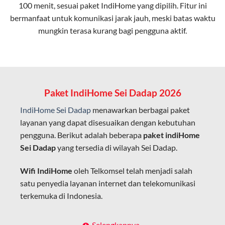
100 menit, sesuai paket IndiHome yang dipilih. Fitur ini
bermanfaat untuk komunikasi jarak jauh, meski batas waktu
Latensi Rendah
mungkin terasa kurang bagi pengguna aktif.
Cocok untuk aktivitas yang membutuhkan koneksi
cepat seperti gaming, streaming, dan video conference.
Kapasitas Lebih Besar
Mampu menangani banyak perangkat sekaligus tanpa
Paket IndiHome Sei Dadap 2026
penurunan kualitas koneksi.
IndiHome Sei Dadap
menawarkan berbagai paket
Dengan teknologi ini, IndiHome memberikan pengalaman
layanan yang dapat disesuaikan dengan kebutuhan
internet yang lebih baik bagi pengguna untuk bekerja,
pengguna. Berikut adalah beberapa
paket indiHome
belajar, dan hiburan di rumah.
Sei Dadap
yang tersedia di wilayah Sei Dadap.
IndiHome sering disebut sebagai WiFi IndiHome karena
Wifi IndiHome
oleh Telkomsel telah menjadi salah
layanan internet yang disediakan menggunakan jaringan
satu penyedia layanan internet dan telekomunikasi
fiber optic dapat dikoneksikan melalui perangkat router
terkemuka di Indonesia.
WiFi.
Hal ini memungkinkan pengguna untuk mengakses
Dengan berbagai pilihan paket indihome Sei Dadap
Selengkapnya..