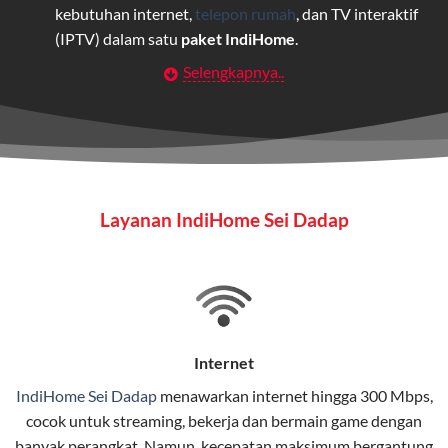
kebutuhan internet,
telepon rumah
, dan TV interaktif
(IPTV) dalam satu
paket IndiHome
.
Selengkapnya..
Layanan Wifi Indihome ini dirancang untuk
memberikan solusi lengkap bagi rumah tangga, bisnis,
maupun individu yang membutuhkan konektivitas dan
hiburan berkualitas tinggi.
Wifi IndiHome
Layanan IndiHome Sei Dadap
Wifi IndiHome adalah layanan
internet
berbasis fiber
optic yang disediakan oleh Telkom Indonesia untuk
pengguna rumah dan bisnis.
IndiHome menawarkan koneksi internet yang cepat,
stabil, dan memiliki berbagai pilihan paket IndiHome
Internet
yang dapat disesuaikan dengan kebutuhan pengguna.
IndiHome Sei Dadap
menawarkan
internet
hingga 300 Mbps,
cocok untuk streaming, bekerja dan bermain game dengan
Selain internet, layanan IndiHome juga mencakup TV
banyak perangkat. Namun, kecepatan maksimum bergantung