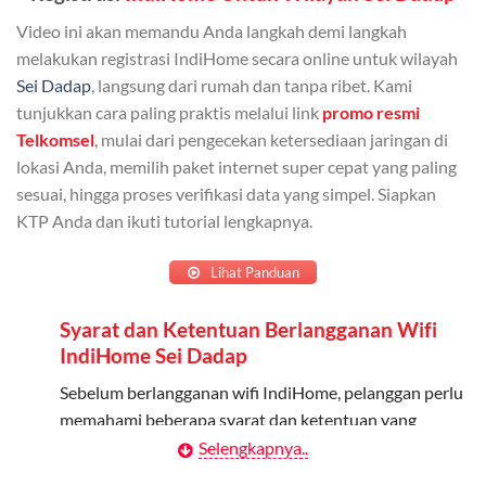
Bisa Dibagi Hingga 5 Anggota
Video ini akan memandu Anda langkah demi langkah
Admin dapat mendaftarkan hingga 5 anggota
melakukan registrasi IndiHome secara online untuk wilayah
keluarga atau teman untuk menggunakan kuota ini.
Sei Dadap
, langsung dari rumah dan tanpa ribet. Kami
tunjukkan cara paling praktis melalui link
promo resmi
Berlaku Nasional
Telkomsel
, mulai dari pengecekan ketersediaan jaringan di
lokasi Anda, memilih paket internet super cepat yang paling
Kuota keluarga bisa digunakan di seluruh Indonesia
sesuai, hingga proses verifikasi data yang simpel. Siapkan
untuk jaringan 2G, 3G, dan 4G.
KTP Anda dan ikuti tutorial lengkapnya.
Tidak Berlaku untuk Roaming
Lihat Panduan
Kuota ini hanya bisa digunakan di dalam negeri.
Syarat dan Ketentuan Berlangganan Wifi
Cara Menggunakan Kuota Keluarga
IndiHome Sei Dadap
Daftarkan Anggota: Admin dapat mendaftarkan anggota
Sebelum berlangganan wifi IndiHome, pelanggan perlu
melalui aplikasi MyTelkomsel atau website Telkomsel One.
memahami beberapa syarat dan ketentuan yang
berlaku:
Selengkapnya..
Bagikan Kuota: Setelah terdaftar, anggota bisa langsung
menggunakan kuota keluarga.