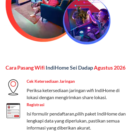
Kelebihan:
Paket lengkap untuk pengguna yang
menginginkan internet, komunikasi, dan hiburan
(streaming & TV) dalam satu paket.
Paket Dynamic IP
Harga:
Mulai dari Rp 180.000 hingga Rp 888.000/bulan
Fitur:
Kecepatan internet 10Mbps-300Mbps, kuota
Cara Pasang Wifi
IndiHome Sei Dadap
Agustus 2026
keluarga, nelpon & SMS semua operator, dan akses
Disney+ (untuk paket tertentu).
Cek Ketersediaan Jaringan
Kelebihan:
Cocok untuk pengguna yang membutuhkan
Periksa ketersediaan jaringan wifi IndiHome di
koneksi internet cepat dan stabil dengan fleksibilitas
lokasi dengan mengirimkan share lokasi.
kuota. Pilihan harga bervariasi sesuai kebutuhan.
Registrasi
Isi formulir pendaftaran,pilih paket IndiHome dan
Telkomsel One menyediakan pilihan paket yang
lengkapi data yang diperlukan, pastikan semua
beragam, mulai dari paket hemat hingga premium.
informasi yang diberikan akurat.
Pengguna bisa memilih sesuai kebutuhan, baik untuk