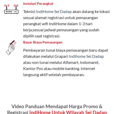
Instalasi Perangkat
internet, komunikasi, atau hiburan.
Teknisi
IndiHome Sei Dadap
akan datang ke lokasi
Paket Easy cocok untuk kebutuhan dasar, Paket
sesuai alamat registrasi untuk pemasangan
Complete untuk yang menginginkan fitur lengkap,
perangkat wifi IndiHome dalam 1-3 hari
dan Paket Dynamic IP untuk pengguna yang
kerja,sesuai jadwal pemasangan yang sudah
memprioritaskan kecepatan internet tinggi.
dipilih saat registrasi.
Bayar Biaya Pemasangan
Paket Telkomsel One dengan Kuota Keluarga
Pembayaran tunai biaya pemasangan baru dapat
Salah satu fitur unggulan Telkomsel One adalah Paket
dilakukan melalui Grapari
Indihome Sei Dadap
Kuota Keluarga. Dengan kuota hingga 30 GB, Anda
atau non tunai melalui Alfamart, Indomaret,
bisa membagikan internet kepada anggota keluarga
Kantor Pos atau mobile banking. Internet
atau teman tanpa perlu khawatir kehabisan kuota.
langsung aktif setelah pembayaran.
Berikut adalah detailnya:
Kuota Keluarga 30 GB
Kuota ini dapat digunakan secara bersama-sama oleh
Video Panduan Mendapat Harga Promo &
Admin (pelanggan utama) dan anggota yang terdaftar.
Registrasi
IndiHome Untuk Wilayah Sei Dadap