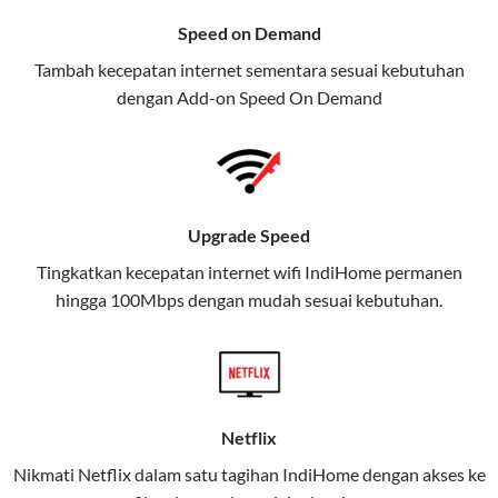
menawarkan layanan internet,
Speed on Demand
TV, dan telepon rumah, Telkomsel
Tambah kecepatan internet sementara sesuai kebutuhan
juga menghadirkan Telkomsel
dengan Add-on
Speed On Demand
One, sebuah solusi lengkap untuk
kebutuhan digital Anda.
Telkomsel One menggabungkan
layanan internet, hiburan, dan
Upgrade Speed
komunikasi dalam satu paket
Tingkatkan kecepatan internet wifi IndiHome permanen
praktis.
hingga 100Mbps dengan mudah sesuai kebutuhan.
Apa Itu Telkomsel One?
Telkomsel One adalah layanan konvergensi yang
menggabungkan konektivitas internet rumah
(IndiHome/Telkomsel Orbit) dan mobile internet
Netflix
(Telkomsel) dalam satu paket.
Nikmati Netflix dalam satu tagihan IndiHome dengan akses ke