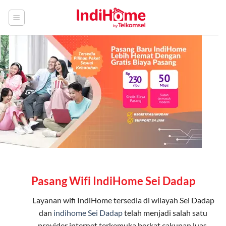
Skip
to
content
Pasang Wifi IndiHome Sei Dadap
Layanan
wifi IndiHome
tersedia di wilayah Sei Dadap
dan
indihome Sei Dadap
telah menjadi salah satu
provider internet terkemuka berkat cakupan luas,