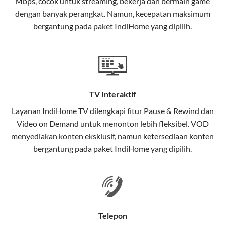
Mbps, cocok untuk streaming, bekerja dan bermain game
Selain internet, layanan IndiHome juga mencakup TV
dengan banyak perangkat. Namun, kecepatan maksimum
interaktif (
IndiHome TV
) dan telepon rumah dalam
bergantung pada paket IndiHome yang dipilih.
satu paket.
Teknologi di Balik WiFi IndiHome
Wifi IndiHome menggunakan teknologi Fiber To The
Home (FTTH), yang berarti koneksi internet
TV Interaktif
menggunakan kabel serat optik hingga ke rumah
pelanggan. Teknologi ini memiliki beberapa
Layanan
IndiHome TV
dilengkapi fitur Pause & Rewind dan
keunggulan:
Video on Demand untuk menonton lebih fleksibel. VOD
menyediakan konten eksklusif, namun ketersediaan konten
Kecepatan Tinggi
bergantung pada paket IndiHome yang dipilih.
Serat optik mampu mentransmisikan data dalam
kecepatan tinggi hingga 1 Gbps, lebih cepat
dibandingkan kabel tembaga atau DSL.
Koneksi Stabil
Telepon
Minim gangguan dari cuaca atau interferensi