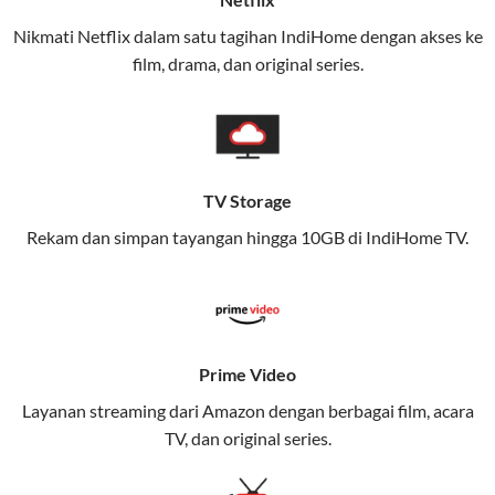
(Telkomsel) dalam satu paket.
Nikmati Netflix dalam satu tagihan IndiHome dengan akses ke
film, drama, dan original series.
Layanan ini dirancang untuk memberikan
pengalaman broadband yang seamless,
memungkinkan Anda menikmati internet cepat baik
di rumah maupun saat bepergian.
TV Storage
Dengan Telkomsel One, Anda tidak terikat pada satu
teknologi jaringan tertentu, sehingga bisa menikmati
Rekam dan simpan tayangan hingga 10GB di IndiHome TV.
fleksibilitas dan kenyamanan maksimal.
Keunggulan Telkomsel One
Kecepatan Internet Hingga 300 Mbps
Prime Video
Nikmati kecepatan internet super cepat untuk
Layanan streaming dari Amazon dengan berbagai film, acara
streaming, gaming, dan bekerja dari rumah.
TV, dan original series.
Dynamic IP