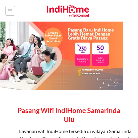
Skip
to
content
Pasang Wifi IndiHome Samarinda
Ulu
Layanan
wifi IndiHome
tersedia di wilayah Samarinda