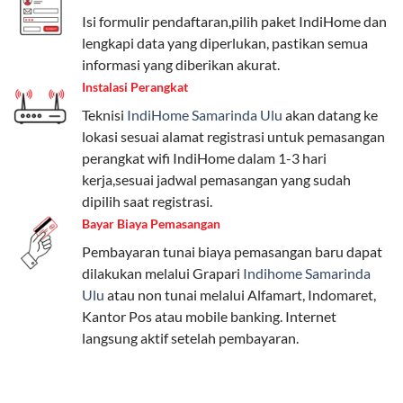
beragam, mulai dari paket hemat hingga premium.
Isi formulir pendaftaran,pilih paket IndiHome dan
Pengguna bisa memilih sesuai kebutuhan, baik untuk
lengkapi data yang diperlukan, pastikan semua
internet, komunikasi, atau hiburan.
informasi yang diberikan akurat.
Instalasi Perangkat
Paket Easy cocok untuk kebutuhan dasar, Paket
Teknisi
IndiHome Samarinda Ulu
akan datang ke
Complete untuk yang menginginkan fitur lengkap,
lokasi sesuai alamat registrasi untuk pemasangan
dan Paket Dynamic IP untuk pengguna yang
perangkat wifi IndiHome dalam 1-3 hari
memprioritaskan kecepatan internet tinggi.
kerja,sesuai jadwal pemasangan yang sudah
dipilih saat registrasi.
Paket Telkomsel One dengan Kuota Keluarga
Bayar Biaya Pemasangan
Salah satu fitur unggulan Telkomsel One adalah Paket
Pembayaran tunai biaya pemasangan baru dapat
Kuota Keluarga. Dengan kuota hingga 30 GB, Anda
dilakukan melalui Grapari
Indihome Samarinda
bisa membagikan internet kepada anggota keluarga
Ulu
atau non tunai melalui Alfamart, Indomaret,
atau teman tanpa perlu khawatir kehabisan kuota.
Kantor Pos atau mobile banking. Internet
Berikut adalah detailnya:
langsung aktif setelah pembayaran.
Kuota Keluarga 30 GB