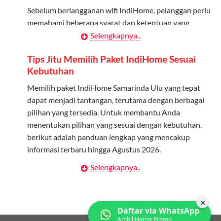
Bagikan Kuota: Setelah terdaftar, anggota bisa langsung
Sebelum berlangganan wifi IndiHome, pelanggan perlu
menggunakan kuota keluarga.
memahami beberapa syarat dan ketentuan yang
berlaku:
Selengkapnya..
Pantau Penggunaan: Admin dapat memantau penggunaan
kuota melalui aplikasi MyTelkomsel.
Kontrak Berlangganan
Tips Jitu Memilih Paket IndiHome Sesuai
Kebutuhan
Pelanggan harus menandatangani Kontrak
Berlangganan yang mencakup data pelanggan, jenis
Memilih paket IndiHome Samarinda Ulu yang tepat
layanan indihome Samarinda Ulu yang dipilih, serta
dapat menjadi tantangan, terutama dengan berbagai
syarat dan ketentuan yang berlaku. Kontrak ini dapat
pilihan yang tersedia. Untuk membantu Anda
diubah atau ditambah sesuai kebutuhan.
menentukan pilihan yang sesuai dengan kebutuhan,
berikut adalah panduan lengkap yang mencakup
Biaya Pasang Baru (PSB)
informasi terbaru hingga Agustus 2026.
Pelanggan dikenakan Biaya Pasang Baru (PSB) setelah
Selengkapnya..
Menentukan Kebutuhan Kecepatan Internet
perangkat CPE (Customer Premises Equipment)
terpasang di alamat instalasi. Pembayaran PSB harus
Langkah pertama dalam memilih paket IndiHome
dilakukan sebelum layanan wifi indiHome dapat
Samarinda Ulu adalah memahami kebutuhan
×
Daftar via WhatsApp
digunakan.
kecepatan wifi IndiHome yang anda butuhkan. Berikut
Ambil Harga Promo