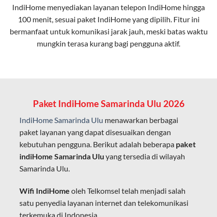
IndiHome menyediakan layanan
telepon IndiHome
hingga
elektromagnetik, sehingga koneksi tetap lancar.
100 menit, sesuai paket IndiHome yang dipilih. Fitur ini
bermanfaat untuk komunikasi jarak jauh, meski batas waktu
Latensi Rendah
mungkin terasa kurang bagi pengguna aktif.
Cocok untuk aktivitas yang membutuhkan koneksi
cepat seperti gaming, streaming, dan video conference.
Kapasitas Lebih Besar
Mampu menangani banyak perangkat sekaligus tanpa
Paket IndiHome Samarinda Ulu 2026
penurunan kualitas koneksi.
IndiHome Samarinda Ulu
menawarkan berbagai
Dengan teknologi ini, IndiHome memberikan pengalaman
paket layanan yang dapat disesuaikan dengan
internet yang lebih baik bagi pengguna untuk bekerja,
kebutuhan pengguna. Berikut adalah beberapa
paket
belajar, dan hiburan di rumah.
indiHome Samarinda Ulu
yang tersedia di wilayah
Samarinda Ulu.
IndiHome sering disebut sebagai WiFi IndiHome karena
layanan internet yang disediakan menggunakan jaringan
Wifi IndiHome
oleh Telkomsel telah menjadi salah
fiber optic dapat dikoneksikan melalui perangkat router
satu penyedia layanan internet dan telekomunikasi
WiFi.
terkemuka di Indonesia.