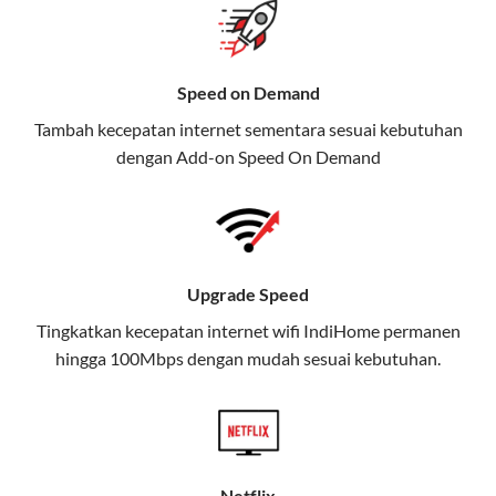
Selain Paket IndiHome yang
menawarkan layanan internet,
Speed on Demand
TV, dan telepon rumah, Telkomsel
Tambah kecepatan internet sementara sesuai kebutuhan
juga menghadirkan Telkomsel
dengan Add-on
Speed On Demand
One, sebuah solusi lengkap untuk
kebutuhan digital Anda.
Telkomsel One menggabungkan
layanan internet, hiburan, dan
Upgrade Speed
komunikasi dalam satu paket
Tingkatkan kecepatan internet wifi IndiHome permanen
praktis.
hingga 100Mbps dengan mudah sesuai kebutuhan.
Apa Itu Telkomsel One?
Telkomsel One adalah layanan konvergensi yang
menggabungkan konektivitas internet rumah
(IndiHome/Telkomsel Orbit) dan mobile internet
Netflix