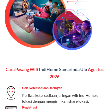
Vidio, WeTV, Disney+, dll.), dan paket TV 82 channel
(untuk beberapa pilihan).
Kelebihan:
Paket lengkap untuk pengguna yang
menginginkan internet, komunikasi, dan hiburan
(streaming & TV) dalam satu paket.
Paket Dynamic IP
Harga:
Mulai dari Rp 180.000 hingga Rp 888.000/bulan
Fitur:
Kecepatan internet 10Mbps-300Mbps, kuota
Cara Pasang Wifi
IndiHome Samarinda Ulu
Agustus
keluarga, nelpon & SMS semua operator, dan akses
Disney+ (untuk paket tertentu).
2026
Kelebihan:
Cocok untuk pengguna yang membutuhkan
Cek Ketersediaan Jaringan
koneksi internet cepat dan stabil dengan fleksibilitas
Periksa ketersediaan jaringan wifi IndiHome di
kuota. Pilihan harga bervariasi sesuai kebutuhan.
lokasi dengan mengirimkan share lokasi.
Registrasi
Telkomsel One menyediakan pilihan paket yang