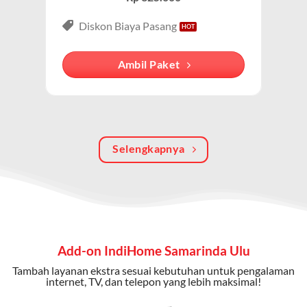
Paket IndiHome Internet, TV & Telepon
adalah solusi
lengkap dari IndiHome yang menggabungkan
Diskon Biaya Pasang
internet, TV kabel (IndiHome TV), dan telepon rumah.
Dengan paket ini, Anda bisa menikmati hiburan TV
Ambil Paket
berkualitas, internet cepat, dan komunikasi telepon
dalam satu langganan.
Keunggulan Paket IndiHome Internet, TV & Telepon
Selengkapnya
Internet Cepat:
Kecepatan wifi IndiHome ini mencapai
300 Mbps untuk aktivitas online tanpa hambatan.
TV Interaktif:
Akses ratusan channel TV lokal dan
internasional, termasuk fitur replay dan on-demand.
Telepon Rumah:
Gratis nelpon lokal dan interlokal dengan
Add-on IndiHome Samarinda Ulu
kuota tertentu.
Tambah layanan ekstra sesuai kebutuhan untuk pengalaman
Bonus Fitur:
Beberapa paket menyertakan bonus seperti
internet, TV, dan telepon yang lebih maksimal!
gratis streaming platform atau diskon langganan.