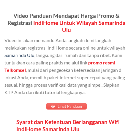
Kuota ini dapat digunakan secara bersama-sama oleh
Admin (pelanggan utama) dan anggota yang terdaftar.
Video Panduan Mendapat Harga Promo &
Bisa Dibagi Hingga 5 Anggota
Registrasi
IndiHome Untuk Wilayah Samarinda
Ulu
Admin dapat mendaftarkan hingga 5 anggota
keluarga atau teman untuk menggunakan kuota ini.
Video ini akan memandu Anda langkah demi langkah
melakukan registrasi IndiHome secara online untuk wilayah
Berlaku Nasional
Samarinda Ulu
, langsung dari rumah dan tanpa ribet. Kami
Kuota keluarga bisa digunakan di seluruh Indonesia
tunjukkan cara paling praktis melalui link
promo resmi
untuk jaringan 2G, 3G, dan 4G.
Telkomsel
, mulai dari pengecekan ketersediaan jaringan di
lokasi Anda, memilih paket internet super cepat yang paling
Tidak Berlaku untuk Roaming
sesuai, hingga proses verifikasi data yang simpel. Siapkan
KTP Anda dan ikuti tutorial lengkapnya.
Kuota ini hanya bisa digunakan di dalam negeri.
Cara Menggunakan Kuota Keluarga
Lihat Panduan
Daftarkan Anggota: Admin dapat mendaftarkan anggota
Syarat dan Ketentuan Berlangganan Wifi
IndiHome Samarinda Ulu
melalui aplikasi MyTelkomsel atau website Telkomsel One.