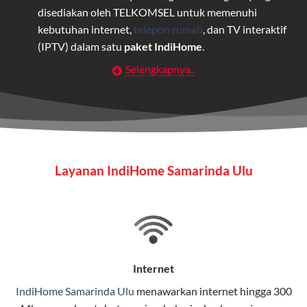
disediakan oleh TELKOMSEL untuk memenuhi
kebutuhan internet,
telepon rumah
, dan TV interaktif
(IPTV) dalam satu
paket IndiHome
.
Selengkapnya..
Layanan Wifi Indihome ini dirancang untuk
memberikan solusi lengkap bagi rumah tangga, bisnis,
maupun individu yang membutuhkan konektivitas dan
hiburan berkualitas tinggi.
Wifi IndiHome
Layanan IndiHome Samarinda Ulu
Wifi IndiHome adalah layanan
internet
berbasis fiber
optic yang disediakan oleh Telkom Indonesia untuk
pengguna rumah dan bisnis.
IndiHome menawarkan koneksi internet yang cepat,
stabil, dan memiliki berbagai pilihan paket IndiHome
Internet
yang dapat disesuaikan dengan kebutuhan pengguna.
IndiHome Samarinda Ulu
menawarkan
internet
hingga 300