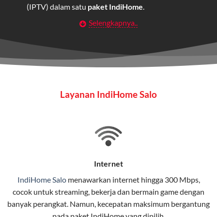
(IPTV) dalam satu
paket IndiHome
.
Selengkapnya..
Layanan Wifi Indihome ini dirancang untuk
memberikan solusi lengkap bagi rumah tangga, bisnis,
maupun individu yang membutuhkan konektivitas dan
hiburan berkualitas tinggi.
Wifi IndiHome
Layanan IndiHome Salo
Wifi IndiHome adalah layanan
internet
berbasis fiber
optic yang disediakan oleh Telkom Indonesia untuk
pengguna rumah dan bisnis.
IndiHome menawarkan koneksi internet yang cepat,
stabil, dan memiliki berbagai pilihan paket IndiHome
Internet
yang dapat disesuaikan dengan kebutuhan pengguna.
IndiHome Salo
menawarkan
internet
hingga 300 Mbps,
cocok untuk streaming, bekerja dan bermain game dengan
Selain internet, layanan IndiHome juga mencakup TV
banyak perangkat. Namun, kecepatan maksimum bergantung
interaktif (
IndiHome TV
) dan telepon rumah dalam
pada paket IndiHome yang dipilih.