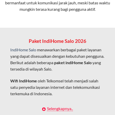
bermanfaat untuk komunikasi jarak jauh, meski batas waktu
Latensi Rendah
mungkin terasa kurang bagi pengguna aktif.
Cocok untuk aktivitas yang membutuhkan koneksi
cepat seperti gaming, streaming, dan video conference.
Kapasitas Lebih Besar
Mampu menangani banyak perangkat sekaligus tanpa
Paket IndiHome Salo 2026
penurunan kualitas koneksi.
IndiHome Salo
menawarkan berbagai paket layanan
Dengan teknologi ini, IndiHome memberikan pengalaman
yang dapat disesuaikan dengan kebutuhan pengguna.
internet yang lebih baik bagi pengguna untuk bekerja,
Berikut adalah beberapa
paket indiHome Salo
yang
belajar, dan hiburan di rumah.
tersedia di wilayah Salo.
IndiHome sering disebut sebagai WiFi IndiHome karena
Wifi IndiHome
oleh Telkomsel telah menjadi salah
layanan internet yang disediakan menggunakan jaringan
satu penyedia layanan internet dan telekomunikasi
fiber optic dapat dikoneksikan melalui perangkat router
terkemuka di Indonesia.
WiFi.
Hal ini memungkinkan pengguna untuk mengakses
Dengan berbagai pilihan paket indihome Salo yang
Selengkapnya..
internet secara nirkabel (wireless) di rumah atau tempat
disesuaikan dengan kebutuhan pengguna,
IndiHome