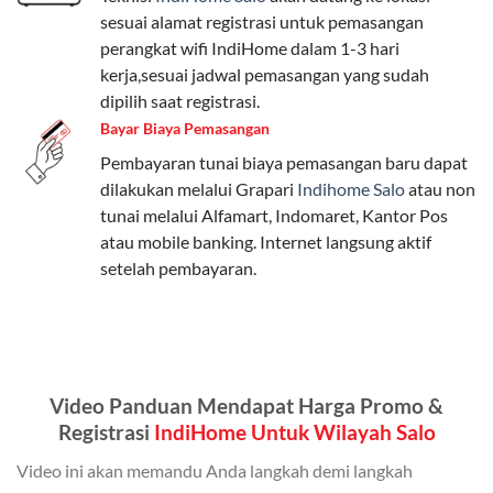
sesuai alamat registrasi untuk pemasangan
Paket Easy cocok untuk kebutuhan dasar, Paket
perangkat wifi IndiHome dalam 1-3 hari
Complete untuk yang menginginkan fitur lengkap,
kerja,sesuai jadwal pemasangan yang sudah
dan Paket Dynamic IP untuk pengguna yang
dipilih saat registrasi.
memprioritaskan kecepatan internet tinggi.
Bayar Biaya Pemasangan
Pembayaran tunai biaya pemasangan baru dapat
Paket Telkomsel One dengan Kuota Keluarga
dilakukan melalui Grapari
Indihome Salo
atau non
Salah satu fitur unggulan Telkomsel One adalah Paket
tunai melalui Alfamart, Indomaret, Kantor Pos
Kuota Keluarga. Dengan kuota hingga 30 GB, Anda
atau mobile banking. Internet langsung aktif
bisa membagikan internet kepada anggota keluarga
setelah pembayaran.
atau teman tanpa perlu khawatir kehabisan kuota.
Berikut adalah detailnya:
Kuota Keluarga 30 GB
Video Panduan Mendapat Harga Promo &
Kuota ini dapat digunakan secara bersama-sama oleh
Registrasi
IndiHome Untuk Wilayah Salo
Admin (pelanggan utama) dan anggota yang terdaftar.
Video ini akan memandu Anda langkah demi langkah
Bisa Dibagi Hingga 5 Anggota