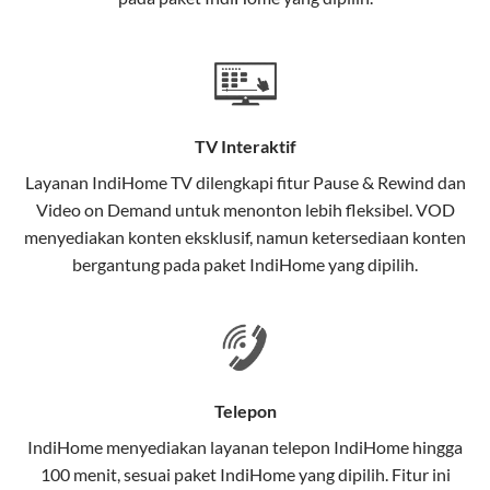
satu paket.
Teknologi di Balik WiFi IndiHome
Wifi IndiHome menggunakan teknologi Fiber To The
Home (FTTH), yang berarti koneksi internet
TV Interaktif
menggunakan kabel serat optik hingga ke rumah
pelanggan. Teknologi ini memiliki beberapa
Layanan
IndiHome TV
dilengkapi fitur Pause & Rewind dan
keunggulan:
Video on Demand untuk menonton lebih fleksibel. VOD
menyediakan konten eksklusif, namun ketersediaan konten
Kecepatan Tinggi
bergantung pada paket IndiHome yang dipilih.
Serat optik mampu mentransmisikan data dalam
kecepatan tinggi hingga 1 Gbps, lebih cepat
dibandingkan kabel tembaga atau DSL.
Koneksi Stabil
Telepon
Minim gangguan dari cuaca atau interferensi
IndiHome menyediakan layanan
telepon IndiHome
hingga
elektromagnetik, sehingga koneksi tetap lancar.
100 menit, sesuai paket IndiHome yang dipilih. Fitur ini