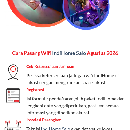
menginginkan internet, komunikasi, dan hiburan
(streaming & TV) dalam satu paket.
Paket Dynamic IP
Harga:
Mulai dari Rp 180.000 hingga Rp 888.000/bulan
Cara Pasang Wifi
IndiHome Salo
Agustus 2026
Fitur:
Kecepatan internet 10Mbps-300Mbps, kuota
keluarga, nelpon & SMS semua operator, dan akses
Cek Ketersediaan Jaringan
Disney+ (untuk paket tertentu).
Periksa ketersediaan jaringan wifi IndiHome di
Kelebihan:
Cocok untuk pengguna yang membutuhkan
lokasi dengan mengirimkan share lokasi.
koneksi internet cepat dan stabil dengan fleksibilitas
Registrasi
kuota. Pilihan harga bervariasi sesuai kebutuhan.
Isi formulir pendaftaran,pilih paket IndiHome dan
lengkapi data yang diperlukan, pastikan semua
Telkomsel One menyediakan pilihan paket yang
informasi yang diberikan akurat.
beragam, mulai dari paket hemat hingga premium.
Instalasi Perangkat
Pengguna bisa memilih sesuai kebutuhan, baik untuk
internet, komunikasi, atau hiburan.
Teknisi
IndiHome Salo
akan datang ke lokasi