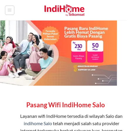
Skip
to
content
Pasang Wifi IndiHome Salo
Layanan
wifi IndiHome
tersedia di wilayah Salo dan
indihome Salo
telah menjadi salah satu provider
internet terkemuka berkat cakupan luas, kecepatan