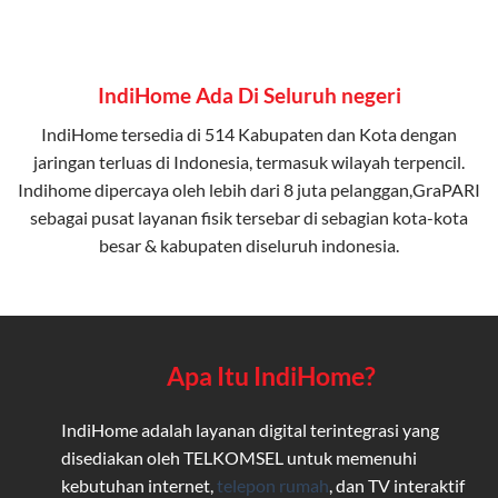
IndiHome Ada Di Seluruh negeri
IndiHome tersedia di 514 Kabupaten dan Kota dengan
jaringan terluas di Indonesia, termasuk wilayah terpencil.
Indihome dipercaya oleh lebih dari 8 juta pelanggan,GraPARI
sebagai pusat layanan fisik tersebar di sebagian kota-kota
besar & kabupaten diseluruh indonesia.
Apa Itu IndiHome?
IndiHome adalah layanan digital terintegrasi yang
disediakan oleh TELKOMSEL untuk memenuhi
kebutuhan internet,
telepon rumah
, dan TV interaktif