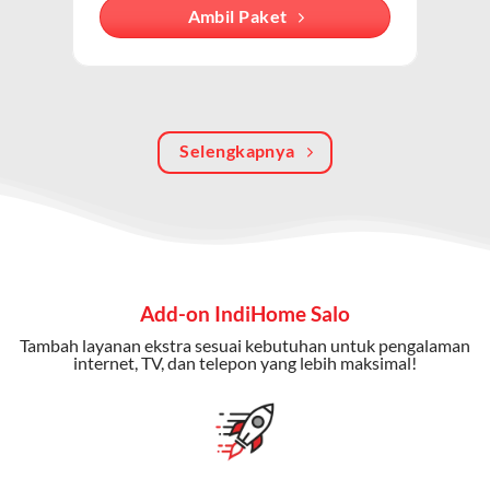
Dengan paket ini, Anda bisa menikmati hiburan TV
Ambil Paket
berkualitas, internet cepat, dan komunikasi telepon
dalam satu langganan.
Keunggulan Paket IndiHome Internet, TV & Telepon
Selengkapnya
Internet Cepat:
Kecepatan wifi IndiHome ini mencapai
300 Mbps untuk aktivitas online tanpa hambatan.
TV Interaktif:
Akses ratusan channel TV lokal dan
internasional, termasuk fitur replay dan on-demand.
Telepon Rumah:
Gratis nelpon lokal dan interlokal dengan
Add-on IndiHome Salo
kuota tertentu.
Tambah layanan ekstra sesuai kebutuhan untuk pengalaman
Bonus Fitur:
Beberapa paket menyertakan bonus seperti
internet, TV, dan telepon yang lebih maksimal!
gratis streaming platform atau diskon langganan.
Selain Paket IndiHome yang
menawarkan layanan internet,