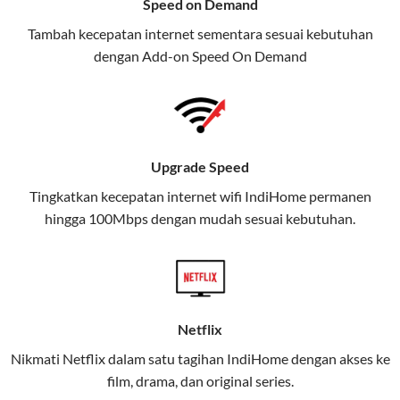
Speed on Demand
TV, dan telepon rumah, Telkomsel
Tambah kecepatan internet sementara sesuai kebutuhan
juga menghadirkan Telkomsel
dengan Add-on
Speed On Demand
One, sebuah solusi lengkap untuk
kebutuhan digital Anda.
Telkomsel One menggabungkan
layanan internet, hiburan, dan
Upgrade Speed
komunikasi dalam satu paket
Tingkatkan kecepatan internet wifi IndiHome permanen
praktis.
hingga 100Mbps dengan mudah sesuai kebutuhan.
Apa Itu Telkomsel One?
Telkomsel One adalah layanan konvergensi yang
menggabungkan konektivitas internet rumah
(IndiHome/Telkomsel Orbit) dan mobile internet
Netflix
(Telkomsel) dalam satu paket.
Nikmati Netflix dalam satu tagihan IndiHome dengan akses ke
film, drama, dan original series.
Layanan ini dirancang untuk memberikan