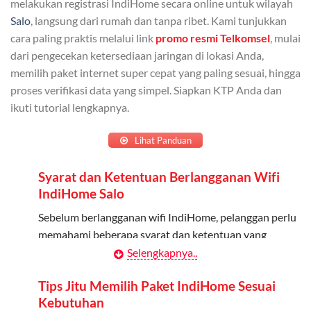
melakukan registrasi IndiHome secara online untuk wilayah
Admin dapat mendaftarkan hingga 5 anggota
Salo
, langsung dari rumah dan tanpa ribet. Kami tunjukkan
keluarga atau teman untuk menggunakan kuota ini.
cara paling praktis melalui link
promo resmi Telkomsel
, mulai
dari pengecekan ketersediaan jaringan di lokasi Anda,
Berlaku Nasional
memilih paket internet super cepat yang paling sesuai, hingga
proses verifikasi data yang simpel. Siapkan KTP Anda dan
Kuota keluarga bisa digunakan di seluruh Indonesia
ikuti tutorial lengkapnya.
untuk jaringan 2G, 3G, dan 4G.
Tidak Berlaku untuk Roaming
Lihat Panduan
Kuota ini hanya bisa digunakan di dalam negeri.
Syarat dan Ketentuan Berlangganan Wifi
IndiHome Salo
Cara Menggunakan Kuota Keluarga
Sebelum berlangganan wifi IndiHome, pelanggan perlu
Daftarkan Anggota: Admin dapat mendaftarkan anggota
memahami beberapa syarat dan ketentuan yang
melalui aplikasi MyTelkomsel atau website Telkomsel One.
berlaku:
Selengkapnya..
Bagikan Kuota: Setelah terdaftar, anggota bisa langsung
Kontrak Berlangganan
Tips Jitu Memilih Paket IndiHome Sesuai
menggunakan kuota keluarga.
Kebutuhan
Pelanggan harus menandatangani Kontrak
Pantau Penggunaan: Admin dapat memantau penggunaan