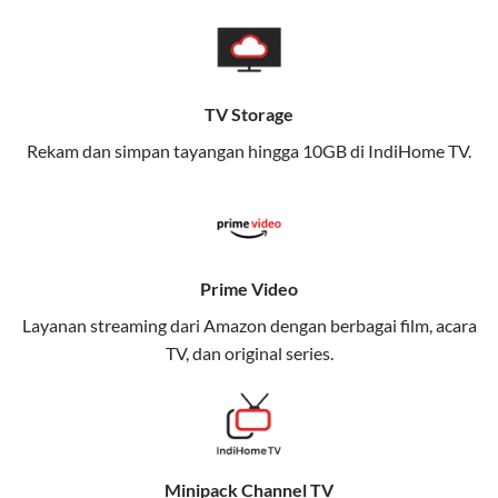
pengalaman broadband yang seamless,
memungkinkan Anda menikmati internet cepat baik
di rumah maupun saat bepergian.
TV Storage
Dengan Telkomsel One, Anda tidak terikat pada satu
teknologi jaringan tertentu, sehingga bisa menikmati
Rekam dan simpan tayangan hingga 10GB di IndiHome TV.
fleksibilitas dan kenyamanan maksimal.
Keunggulan Telkomsel One
Kecepatan Internet Hingga 300 Mbps
Prime Video
Nikmati kecepatan internet super cepat untuk
Layanan streaming dari Amazon dengan berbagai film, acara
streaming, gaming, dan bekerja dari rumah.
TV, dan original series.
Dynamic IP
Memudahkan Anda dalam mengelola jaringan dan
meningkatkan keamanan.
Minipack Channel TV
Kuota Keluarga