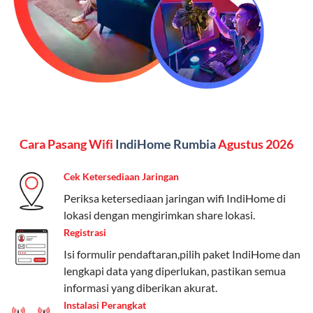
menginginkan internet, komunikasi, dan hiburan
(streaming & TV) dalam satu paket.
Paket Dynamic IP
Harga:
Mulai dari Rp 180.000 hingga Rp 888.000/bulan
Fitur:
Kecepatan internet 10Mbps-300Mbps, kuota
Cara Pasang Wifi
IndiHome Rumbia
Agustus 2026
keluarga, nelpon & SMS semua operator, dan akses
Disney+ (untuk paket tertentu).
Cek Ketersediaan Jaringan
Kelebihan:
Cocok untuk pengguna yang membutuhkan
Periksa ketersediaan jaringan wifi IndiHome di
koneksi internet cepat dan stabil dengan fleksibilitas
lokasi dengan mengirimkan share lokasi.
kuota. Pilihan harga bervariasi sesuai kebutuhan.
Registrasi
Isi formulir pendaftaran,pilih paket IndiHome dan
Telkomsel One menyediakan pilihan paket yang
lengkapi data yang diperlukan, pastikan semua
beragam, mulai dari paket hemat hingga premium.
informasi yang diberikan akurat.
Pengguna bisa memilih sesuai kebutuhan, baik untuk
Instalasi Perangkat
internet, komunikasi, atau hiburan.