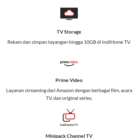
pengalaman broadband yang seamless,
memungkinkan Anda menikmati internet cepat baik
di rumah maupun saat bepergian.
TV Storage
Dengan Telkomsel One, Anda tidak terikat pada satu
teknologi jaringan tertentu, sehingga bisa menikmati
Rekam dan simpan tayangan hingga 10GB di IndiHome TV.
fleksibilitas dan kenyamanan maksimal.
Keunggulan Telkomsel One
Kecepatan Internet Hingga 300 Mbps
Prime Video
Nikmati kecepatan internet super cepat untuk
Layanan streaming dari Amazon dengan berbagai film, acara
streaming, gaming, dan bekerja dari rumah.
TV, dan original series.
Dynamic IP
Memudahkan Anda dalam mengelola jaringan dan
meningkatkan keamanan.
Minipack Channel TV
Kuota Keluarga