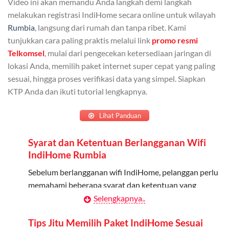
Video ini akan memandu Anda langkah demi langkah
Admin dapat mendaftarkan hingga 5 anggota
melakukan registrasi IndiHome secara online untuk wilayah
keluarga atau teman untuk menggunakan kuota ini.
Rumbia
, langsung dari rumah dan tanpa ribet. Kami
tunjukkan cara paling praktis melalui link
promo resmi
Berlaku Nasional
Telkomsel
, mulai dari pengecekan ketersediaan jaringan di
lokasi Anda, memilih paket internet super cepat yang paling
Kuota keluarga bisa digunakan di seluruh Indonesia
sesuai, hingga proses verifikasi data yang simpel. Siapkan
untuk jaringan 2G, 3G, dan 4G.
KTP Anda dan ikuti tutorial lengkapnya.
Tidak Berlaku untuk Roaming
Lihat Panduan
Kuota ini hanya bisa digunakan di dalam negeri.
Syarat dan Ketentuan Berlangganan Wifi
Cara Menggunakan Kuota Keluarga
IndiHome Rumbia
Daftarkan Anggota: Admin dapat mendaftarkan anggota
Sebelum berlangganan wifi IndiHome, pelanggan perlu
melalui aplikasi MyTelkomsel atau website Telkomsel One.
memahami beberapa syarat dan ketentuan yang
berlaku:
Selengkapnya..
Bagikan Kuota: Setelah terdaftar, anggota bisa langsung
menggunakan kuota keluarga.
Kontrak Berlangganan
Tips Jitu Memilih Paket IndiHome Sesuai
Pantau Penggunaan: Admin dapat memantau penggunaan