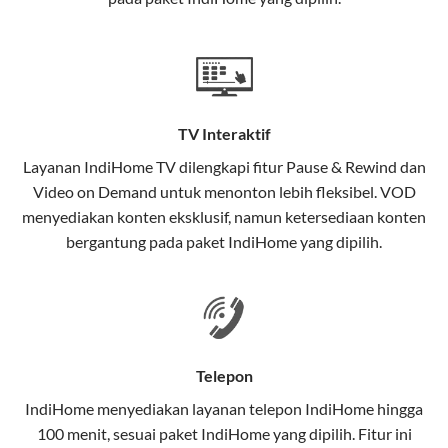
satu paket.
Teknologi di Balik WiFi IndiHome
Wifi IndiHome menggunakan teknologi Fiber To The
Home (FTTH), yang berarti koneksi internet
TV Interaktif
menggunakan kabel serat optik hingga ke rumah
pelanggan. Teknologi ini memiliki beberapa
Layanan
IndiHome TV
dilengkapi fitur Pause & Rewind dan
keunggulan:
Video on Demand untuk menonton lebih fleksibel. VOD
menyediakan konten eksklusif, namun ketersediaan konten
Kecepatan Tinggi
bergantung pada paket IndiHome yang dipilih.
Serat optik mampu mentransmisikan data dalam
kecepatan tinggi hingga 1 Gbps, lebih cepat
dibandingkan kabel tembaga atau DSL.
Koneksi Stabil
Telepon
Minim gangguan dari cuaca atau interferensi
IndiHome menyediakan layanan
telepon IndiHome
hingga
elektromagnetik, sehingga koneksi tetap lancar.
100 menit, sesuai paket IndiHome yang dipilih. Fitur ini