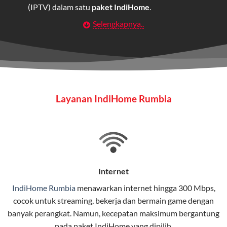
(IPTV) dalam satu
paket IndiHome
.
Selengkapnya..
Layanan Wifi Indihome ini dirancang untuk
memberikan solusi lengkap bagi rumah tangga, bisnis,
maupun individu yang membutuhkan konektivitas dan
hiburan berkualitas tinggi.
Wifi IndiHome
Layanan IndiHome Rumbia
Wifi IndiHome adalah layanan
internet
berbasis fiber
optic yang disediakan oleh Telkom Indonesia untuk
pengguna rumah dan bisnis.
IndiHome menawarkan koneksi internet yang cepat,
stabil, dan memiliki berbagai pilihan paket IndiHome
Internet
yang dapat disesuaikan dengan kebutuhan pengguna.
IndiHome Rumbia
menawarkan
internet
hingga 300 Mbps,
cocok untuk streaming, bekerja dan bermain game dengan
Selain internet, layanan IndiHome juga mencakup TV
banyak perangkat. Namun, kecepatan maksimum bergantung
interaktif (
IndiHome TV
) dan telepon rumah dalam
pada paket IndiHome yang dipilih.