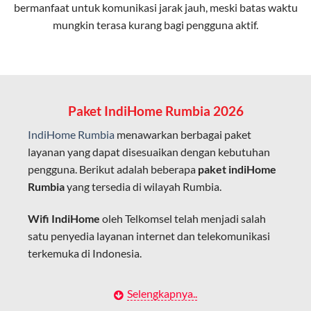
bermanfaat untuk komunikasi jarak jauh, meski batas waktu
Latensi Rendah
mungkin terasa kurang bagi pengguna aktif.
Cocok untuk aktivitas yang membutuhkan koneksi
cepat seperti gaming, streaming, dan video conference.
Kapasitas Lebih Besar
Mampu menangani banyak perangkat sekaligus tanpa
Paket IndiHome Rumbia 2026
penurunan kualitas koneksi.
IndiHome Rumbia
menawarkan berbagai paket
Dengan teknologi ini, IndiHome memberikan pengalaman
layanan yang dapat disesuaikan dengan kebutuhan
internet yang lebih baik bagi pengguna untuk bekerja,
pengguna. Berikut adalah beberapa
paket indiHome
belajar, dan hiburan di rumah.
Rumbia
yang tersedia di wilayah Rumbia.
IndiHome sering disebut sebagai WiFi IndiHome karena
Wifi IndiHome
oleh Telkomsel telah menjadi salah
layanan internet yang disediakan menggunakan jaringan
satu penyedia layanan internet dan telekomunikasi
fiber optic dapat dikoneksikan melalui perangkat router
terkemuka di Indonesia.
WiFi.
Hal ini memungkinkan pengguna untuk mengakses
Dengan berbagai pilihan paket indihome Rumbia
Selengkapnya..
internet secara nirkabel (wireless) di rumah atau tempat
yang disesuaikan dengan kebutuhan pengguna,