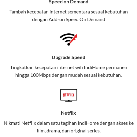
Speed on Demand
TV, dan telepon rumah, Telkomsel
Tambah kecepatan internet sementara sesuai kebutuhan
juga menghadirkan Telkomsel
dengan Add-on
Speed On Demand
One, sebuah solusi lengkap untuk
kebutuhan digital Anda.
Telkomsel One menggabungkan
layanan internet, hiburan, dan
Upgrade Speed
komunikasi dalam satu paket
Tingkatkan kecepatan internet wifi IndiHome permanen
praktis.
hingga 100Mbps dengan mudah sesuai kebutuhan.
Apa Itu Telkomsel One?
Telkomsel One adalah layanan konvergensi yang
menggabungkan konektivitas internet rumah
(IndiHome/Telkomsel Orbit) dan mobile internet
Netflix
(Telkomsel) dalam satu paket.
Nikmati Netflix dalam satu tagihan IndiHome dengan akses ke
film, drama, dan original series.
Layanan ini dirancang untuk memberikan