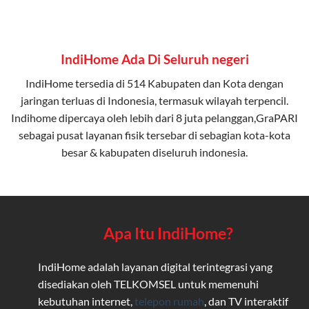
IndiHome Ada Di Seluruh negeri
IndiHome tersedia di 514 Kabupaten dan Kota dengan
jaringan terluas di Indonesia, termasuk wilayah terpencil.
Indihome dipercaya oleh lebih dari 8 juta pelanggan,GraPARI
sebagai pusat layanan fisik tersebar di sebagian kota-kota
besar & kabupaten diseluruh indonesia.
Apa Itu IndiHome?
IndiHome adalah layanan digital terintegrasi yang
disediakan oleh TELKOMSEL untuk memenuhi
kebutuhan internet,
telepon rumah
, dan TV interaktif