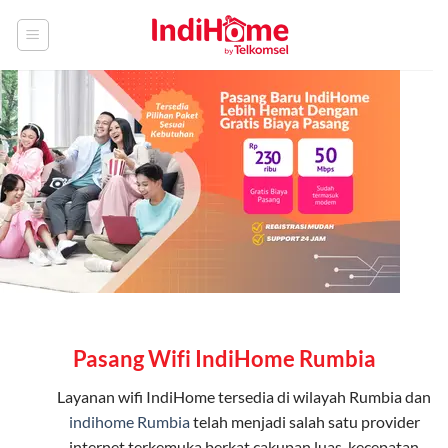
Skip
to
content
Pasang Wifi IndiHome Rumbia
Layanan
wifi IndiHome
tersedia di wilayah Rumbia dan
indihome Rumbia
telah menjadi salah satu provider
internet terkemuka berkat cakupan luas, kecepatan