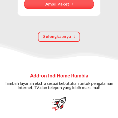
Dengan paket ini, Anda bisa menikmati hiburan TV
Ambil Paket
berkualitas, internet cepat, dan komunikasi telepon
dalam satu langganan.
Keunggulan Paket IndiHome Internet, TV & Telepon
Selengkapnya
Internet Cepat:
Kecepatan wifi IndiHome ini mencapai
300 Mbps untuk aktivitas online tanpa hambatan.
TV Interaktif:
Akses ratusan channel TV lokal dan
internasional, termasuk fitur replay dan on-demand.
Telepon Rumah:
Gratis nelpon lokal dan interlokal dengan
Add-on IndiHome Rumbia
kuota tertentu.
Tambah layanan ekstra sesuai kebutuhan untuk pengalaman
Bonus Fitur:
Beberapa paket menyertakan bonus seperti
internet, TV, dan telepon yang lebih maksimal!
gratis streaming platform atau diskon langganan.
Selain Paket IndiHome yang
menawarkan layanan internet,