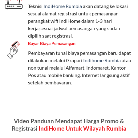
Teknisi
IndiHome Rumbia
akan datang ke lokasi
Paket Easy cocok untuk kebutuhan dasar, Paket
sesuai alamat registrasi untuk pemasangan
Complete untuk yang menginginkan fitur lengkap,
perangkat wifi IndiHome dalam 1-3 hari
dan Paket Dynamic IP untuk pengguna yang
kerja,sesuai jadwal pemasangan yang sudah
memprioritaskan kecepatan internet tinggi.
dipilih saat registrasi.
Bayar Biaya Pemasangan
Paket Telkomsel One dengan Kuota Keluarga
Pembayaran tunai biaya pemasangan baru dapat
Salah satu fitur unggulan Telkomsel One adalah Paket
dilakukan melalui Grapari
Indihome Rumbia
atau
Kuota Keluarga. Dengan kuota hingga 30 GB, Anda
non tunai melalui Alfamart, Indomaret, Kantor
bisa membagikan internet kepada anggota keluarga
Pos atau mobile banking. Internet langsung aktif
atau teman tanpa perlu khawatir kehabisan kuota.
setelah pembayaran.
Berikut adalah detailnya:
Kuota Keluarga 30 GB
Kuota ini dapat digunakan secara bersama-sama oleh
Video Panduan Mendapat Harga Promo &
Admin (pelanggan utama) dan anggota yang terdaftar.
Registrasi
IndiHome Untuk Wilayah Rumbia
Bisa Dibagi Hingga 5 Anggota