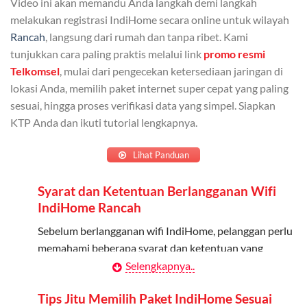
Video ini akan memandu Anda langkah demi langkah
Admin dapat mendaftarkan hingga 5 anggota
melakukan registrasi IndiHome secara online untuk wilayah
keluarga atau teman untuk menggunakan kuota ini.
Rancah
, langsung dari rumah dan tanpa ribet. Kami
tunjukkan cara paling praktis melalui link
promo resmi
Berlaku Nasional
Telkomsel
, mulai dari pengecekan ketersediaan jaringan di
lokasi Anda, memilih paket internet super cepat yang paling
Kuota keluarga bisa digunakan di seluruh Indonesia
sesuai, hingga proses verifikasi data yang simpel. Siapkan
untuk jaringan 2G, 3G, dan 4G.
KTP Anda dan ikuti tutorial lengkapnya.
Tidak Berlaku untuk Roaming
Lihat Panduan
Kuota ini hanya bisa digunakan di dalam negeri.
Syarat dan Ketentuan Berlangganan Wifi
Cara Menggunakan Kuota Keluarga
IndiHome Rancah
Daftarkan Anggota: Admin dapat mendaftarkan anggota
Sebelum berlangganan wifi IndiHome, pelanggan perlu
melalui aplikasi MyTelkomsel atau website Telkomsel One.
memahami beberapa syarat dan ketentuan yang
berlaku:
Selengkapnya..
Bagikan Kuota: Setelah terdaftar, anggota bisa langsung
menggunakan kuota keluarga.
Kontrak Berlangganan
Tips Jitu Memilih Paket IndiHome Sesuai
Pantau Penggunaan: Admin dapat memantau penggunaan