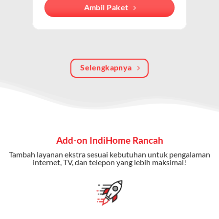
Dengan paket ini, Anda bisa menikmati hiburan TV
Ambil Paket
berkualitas, internet cepat, dan komunikasi telepon
dalam satu langganan.
Keunggulan Paket IndiHome Internet, TV & Telepon
Selengkapnya
Internet Cepat:
Kecepatan wifi IndiHome ini mencapai
300 Mbps untuk aktivitas online tanpa hambatan.
TV Interaktif:
Akses ratusan channel TV lokal dan
internasional, termasuk fitur replay dan on-demand.
Telepon Rumah:
Gratis nelpon lokal dan interlokal dengan
Add-on IndiHome Rancah
kuota tertentu.
Tambah layanan ekstra sesuai kebutuhan untuk pengalaman
Bonus Fitur:
Beberapa paket menyertakan bonus seperti
internet, TV, dan telepon yang lebih maksimal!
gratis streaming platform atau diskon langganan.
Selain Paket IndiHome yang
menawarkan layanan internet,