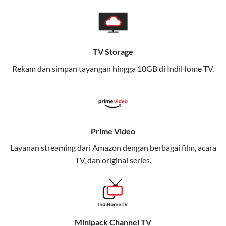
pengalaman broadband yang seamless,
memungkinkan Anda menikmati internet cepat baik
di rumah maupun saat bepergian.
TV Storage
Dengan Telkomsel One, Anda tidak terikat pada satu
teknologi jaringan tertentu, sehingga bisa menikmati
Rekam dan simpan tayangan hingga 10GB di IndiHome TV.
fleksibilitas dan kenyamanan maksimal.
Keunggulan Telkomsel One
Kecepatan Internet Hingga 300 Mbps
Prime Video
Nikmati kecepatan internet super cepat untuk
Layanan streaming dari Amazon dengan berbagai film, acara
streaming, gaming, dan bekerja dari rumah.
TV, dan original series.
Dynamic IP
Memudahkan Anda dalam mengelola jaringan dan
meningkatkan keamanan.
Minipack Channel TV
Kuota Keluarga