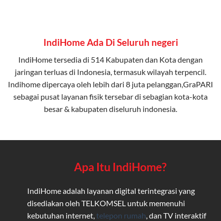
IndiHome Ada Di Seluruh negeri
IndiHome tersedia di 514 Kabupaten dan Kota dengan
jaringan terluas di Indonesia, termasuk wilayah terpencil.
Indihome dipercaya oleh lebih dari 8 juta pelanggan,GraPARI
sebagai pusat layanan fisik tersebar di sebagian kota-kota
besar & kabupaten diseluruh indonesia.
Apa Itu IndiHome?
IndiHome adalah layanan digital terintegrasi yang
disediakan oleh TELKOMSEL untuk memenuhi
kebutuhan internet,
telepon rumah
, dan TV interaktif