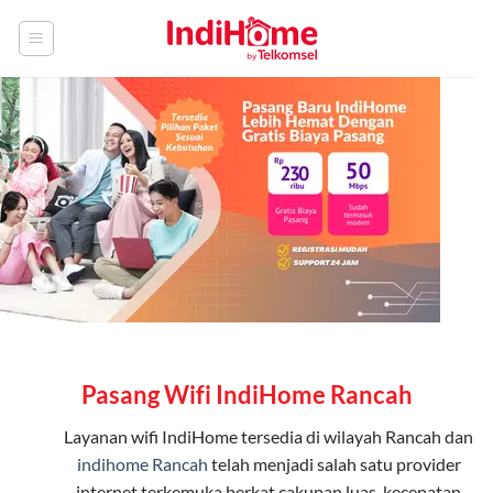
Skip
to
content
Pasang Wifi IndiHome Rancah
Layanan
wifi IndiHome
tersedia di wilayah Rancah dan
indihome Rancah
telah menjadi salah satu provider
internet terkemuka berkat cakupan luas, kecepatan