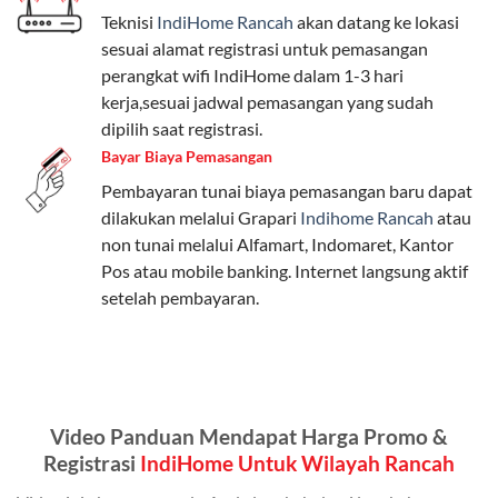
Teknisi
IndiHome Rancah
akan datang ke lokasi
Paket Easy cocok untuk kebutuhan dasar, Paket
sesuai alamat registrasi untuk pemasangan
Complete untuk yang menginginkan fitur lengkap,
perangkat wifi IndiHome dalam 1-3 hari
dan Paket Dynamic IP untuk pengguna yang
kerja,sesuai jadwal pemasangan yang sudah
memprioritaskan kecepatan internet tinggi.
dipilih saat registrasi.
Bayar Biaya Pemasangan
Paket Telkomsel One dengan Kuota Keluarga
Pembayaran tunai biaya pemasangan baru dapat
Salah satu fitur unggulan Telkomsel One adalah Paket
dilakukan melalui Grapari
Indihome Rancah
atau
Kuota Keluarga. Dengan kuota hingga 30 GB, Anda
non tunai melalui Alfamart, Indomaret, Kantor
bisa membagikan internet kepada anggota keluarga
Pos atau mobile banking. Internet langsung aktif
atau teman tanpa perlu khawatir kehabisan kuota.
setelah pembayaran.
Berikut adalah detailnya:
Kuota Keluarga 30 GB
Kuota ini dapat digunakan secara bersama-sama oleh
Video Panduan Mendapat Harga Promo &
Admin (pelanggan utama) dan anggota yang terdaftar.
Registrasi
IndiHome Untuk Wilayah Rancah
Bisa Dibagi Hingga 5 Anggota