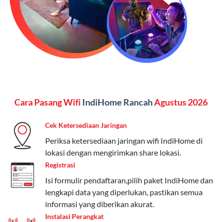
menginginkan internet, komunikasi, dan hiburan
(streaming & TV) dalam satu paket.
Paket Dynamic IP
Harga:
Mulai dari Rp 180.000 hingga Rp 888.000/bulan
Fitur:
Kecepatan internet 10Mbps-300Mbps, kuota
Cara Pasang Wifi
IndiHome Rancah
Agustus 2026
keluarga, nelpon & SMS semua operator, dan akses
Disney+ (untuk paket tertentu).
Cek Ketersediaan Jaringan
Kelebihan:
Cocok untuk pengguna yang membutuhkan
Periksa ketersediaan jaringan wifi IndiHome di
koneksi internet cepat dan stabil dengan fleksibilitas
lokasi dengan mengirimkan share lokasi.
kuota. Pilihan harga bervariasi sesuai kebutuhan.
Registrasi
Isi formulir pendaftaran,pilih paket IndiHome dan
Telkomsel One menyediakan pilihan paket yang
lengkapi data yang diperlukan, pastikan semua
beragam, mulai dari paket hemat hingga premium.
informasi yang diberikan akurat.
Pengguna bisa memilih sesuai kebutuhan, baik untuk
Instalasi Perangkat
internet, komunikasi, atau hiburan.