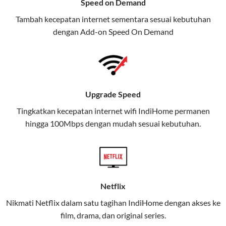
Speed on Demand
TV, dan telepon rumah, Telkomsel
Tambah kecepatan internet sementara sesuai kebutuhan
juga menghadirkan Telkomsel
dengan Add-on
Speed On Demand
One, sebuah solusi lengkap untuk
kebutuhan digital Anda.
Telkomsel One menggabungkan
layanan internet, hiburan, dan
Upgrade Speed
komunikasi dalam satu paket
Tingkatkan kecepatan internet wifi IndiHome permanen
praktis.
hingga 100Mbps dengan mudah sesuai kebutuhan.
Apa Itu Telkomsel One?
Telkomsel One adalah layanan konvergensi yang
menggabungkan konektivitas internet rumah
(IndiHome/Telkomsel Orbit) dan mobile internet
Netflix
(Telkomsel) dalam satu paket.
Nikmati Netflix dalam satu tagihan IndiHome dengan akses ke
film, drama, dan original series.
Layanan ini dirancang untuk memberikan