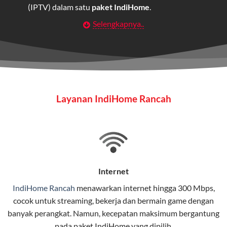
(IPTV) dalam satu
paket IndiHome
.
Selengkapnya..
Layanan Wifi Indihome ini dirancang untuk
memberikan solusi lengkap bagi rumah tangga, bisnis,
maupun individu yang membutuhkan konektivitas dan
hiburan berkualitas tinggi.
Wifi IndiHome
Layanan IndiHome Rancah
Wifi IndiHome adalah layanan
internet
berbasis fiber
optic yang disediakan oleh Telkom Indonesia untuk
pengguna rumah dan bisnis.
IndiHome menawarkan koneksi internet yang cepat,
stabil, dan memiliki berbagai pilihan paket IndiHome
Internet
yang dapat disesuaikan dengan kebutuhan pengguna.
IndiHome Rancah
menawarkan
internet
hingga 300 Mbps,
cocok untuk streaming, bekerja dan bermain game dengan
Selain internet, layanan IndiHome juga mencakup TV
banyak perangkat. Namun, kecepatan maksimum bergantung
interaktif (
IndiHome TV
) dan telepon rumah dalam
pada paket IndiHome yang dipilih.