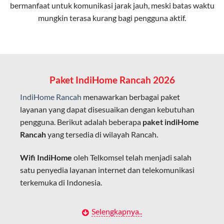
bermanfaat untuk komunikasi jarak jauh, meski batas waktu
Latensi Rendah
mungkin terasa kurang bagi pengguna aktif.
Cocok untuk aktivitas yang membutuhkan koneksi
cepat seperti gaming, streaming, dan video conference.
Kapasitas Lebih Besar
Mampu menangani banyak perangkat sekaligus tanpa
Paket IndiHome Rancah 2026
penurunan kualitas koneksi.
IndiHome Rancah
menawarkan berbagai paket
Dengan teknologi ini, IndiHome memberikan pengalaman
layanan yang dapat disesuaikan dengan kebutuhan
internet yang lebih baik bagi pengguna untuk bekerja,
pengguna. Berikut adalah beberapa
paket indiHome
belajar, dan hiburan di rumah.
Rancah
yang tersedia di wilayah Rancah.
IndiHome sering disebut sebagai WiFi IndiHome karena
Wifi IndiHome
oleh Telkomsel telah menjadi salah
layanan internet yang disediakan menggunakan jaringan
satu penyedia layanan internet dan telekomunikasi
fiber optic dapat dikoneksikan melalui perangkat router
terkemuka di Indonesia.
WiFi.
Hal ini memungkinkan pengguna untuk mengakses
Dengan berbagai pilihan paket indihome Rancah yang
Selengkapnya..
internet secara nirkabel (wireless) di rumah atau tempat
disesuaikan dengan kebutuhan pengguna,
IndiHome