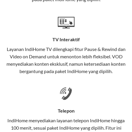
satu paket.
Teknologi di Balik WiFi IndiHome
Wifi IndiHome menggunakan teknologi Fiber To The
Home (FTTH), yang berarti koneksi internet
TV Interaktif
menggunakan kabel serat optik hingga ke rumah
pelanggan. Teknologi ini memiliki beberapa
Layanan
IndiHome TV
dilengkapi fitur Pause & Rewind dan
keunggulan:
Video on Demand untuk menonton lebih fleksibel. VOD
menyediakan konten eksklusif, namun ketersediaan konten
Kecepatan Tinggi
bergantung pada paket IndiHome yang dipilih.
Serat optik mampu mentransmisikan data dalam
kecepatan tinggi hingga 1 Gbps, lebih cepat
dibandingkan kabel tembaga atau DSL.
Koneksi Stabil
Telepon
Minim gangguan dari cuaca atau interferensi
IndiHome menyediakan layanan
telepon IndiHome
hingga
elektromagnetik, sehingga koneksi tetap lancar.
100 menit, sesuai paket IndiHome yang dipilih. Fitur ini