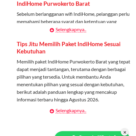
IndiHome Purwokerto Barat
Bagikan Kuota: Setelah terdaftar, anggota bisa langsung
menggunakan kuota keluarga.
Sebelum berlangganan wifi IndiHome, pelanggan perlu
memahami beberapa syarat dan ketentuan yang
Pantau Penggunaan: Admin dapat memantau penggunaan
berlaku:
Selengkapnya..
kuota melalui aplikasi MyTelkomsel.
Kontrak Berlangganan
Tips Jitu Memilih Paket IndiHome Sesuai
Kebutuhan
Pelanggan harus menandatangani Kontrak
Berlangganan yang mencakup data pelanggan, jenis
Memilih paket IndiHome Purwokerto Barat yang tepat
layanan indihome Purwokerto Barat yang dipilih, serta
dapat menjadi tantangan, terutama dengan berbagai
syarat dan ketentuan yang berlaku. Kontrak ini dapat
pilihan yang tersedia. Untuk membantu Anda
diubah atau ditambah sesuai kebutuhan.
menentukan pilihan yang sesuai dengan kebutuhan,
berikut adalah panduan lengkap yang mencakup
Biaya Pasang Baru (PSB)
informasi terbaru hingga Agustus 2026.
Pelanggan dikenakan Biaya Pasang Baru (PSB) setelah
Selengkapnya..
Menentukan Kebutuhan Kecepatan Internet
perangkat CPE (Customer Premises Equipment)
terpasang di alamat instalasi. Pembayaran PSB harus
Langkah pertama dalam memilih paket IndiHome
dilakukan sebelum layanan wifi indiHome dapat
Purwokerto Barat adalah memahami kebutuhan
×