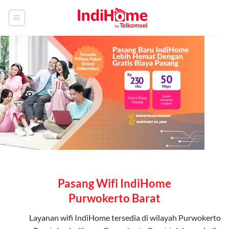
Skip
to
content
Pasang Wifi IndiHome
Purwokerto Barat
Layanan
wifi IndiHome
tersedia di wilayah Purwokerto