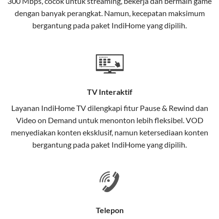
300 Mbps, cocok untuk streaming, bekerja dan bermain game
Selain internet, layanan IndiHome juga mencakup TV
dengan banyak perangkat. Namun, kecepatan maksimum
interaktif (
IndiHome TV
) dan telepon rumah dalam
bergantung pada paket IndiHome yang dipilih.
satu paket.
Teknologi di Balik WiFi IndiHome
Wifi IndiHome menggunakan teknologi Fiber To The
Home (FTTH), yang berarti koneksi internet
TV Interaktif
menggunakan kabel serat optik hingga ke rumah
pelanggan. Teknologi ini memiliki beberapa
Layanan
IndiHome TV
dilengkapi fitur Pause & Rewind dan
keunggulan:
Video on Demand untuk menonton lebih fleksibel. VOD
menyediakan konten eksklusif, namun ketersediaan konten
Kecepatan Tinggi
bergantung pada paket IndiHome yang dipilih.
Serat optik mampu mentransmisikan data dalam
kecepatan tinggi hingga 1 Gbps, lebih cepat
dibandingkan kabel tembaga atau DSL.
Koneksi Stabil
Telepon
Minim gangguan dari cuaca atau interferensi