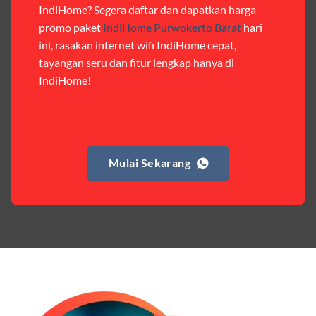
IndiHome? Segera daftar dan dapatkan harga
paket hemat hingga paket lengkap dengan fitur
promo paket
IndiHome Purwokerto Barat
hari
premium,berikut ulasan singkatnya:
ini, rasakan internet wifi IndiHome cepat,
tayangan seru dan fitur lengkap hanya di
Paket Easy
IndiHome!
Harga:
Rp 120.000 – Rp 140.000
Fitur:
Kuota internet (Orbit 25GB + Keluarga 10GB),
nelpon & SMS sesama member (50.000 menit & SMS).
Mulai Sekarang
Kelebihan:
Cocok untuk pengguna yang butuh kuota
internet dan komunikasi intensif dengan sesama
Telkomsel. Harga terjangkau untuk kebutuhan harian.
Paket Complete
Harga:
Mulai dari Rp 405.000 hingga Rp 730.000/bulan
Fitur:
Kuota internet (Orbit 20GB + Keluarga), nelpon &
SMS semua operator, akses layanan streaming (Catchplay,