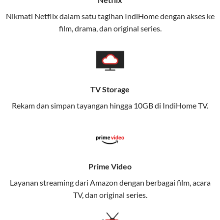
(Telkomsel) dalam satu paket.
Nikmati Netflix dalam satu tagihan IndiHome dengan akses ke
film, drama, dan original series.
Layanan ini dirancang untuk memberikan
pengalaman broadband yang seamless,
memungkinkan Anda menikmati internet cepat baik
di rumah maupun saat bepergian.
TV Storage
Dengan Telkomsel One, Anda tidak terikat pada satu
teknologi jaringan tertentu, sehingga bisa menikmati
Rekam dan simpan tayangan hingga 10GB di IndiHome TV.
fleksibilitas dan kenyamanan maksimal.
Keunggulan Telkomsel One
Kecepatan Internet Hingga 300 Mbps
Prime Video
Nikmati kecepatan internet super cepat untuk
Layanan streaming dari Amazon dengan berbagai film, acara
streaming, gaming, dan bekerja dari rumah.
TV, dan original series.
Dynamic IP