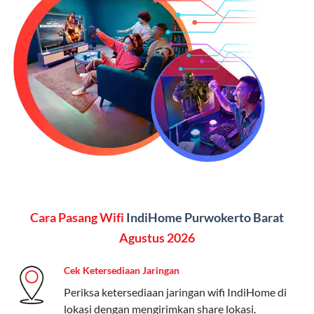
Vidio, WeTV, Disney+, dll.), dan paket TV 82 channel
(untuk beberapa pilihan).
Kelebihan:
Paket lengkap untuk pengguna yang
menginginkan internet, komunikasi, dan hiburan
(streaming & TV) dalam satu paket.
Paket Dynamic IP
Harga:
Mulai dari Rp 180.000 hingga Rp 888.000/bulan
Fitur:
Kecepatan internet 10Mbps-300Mbps, kuota
keluarga, nelpon & SMS semua operator, dan akses
Cara Pasang Wifi
IndiHome Purwokerto Barat
Disney+ (untuk paket tertentu).
Agustus 2026
Kelebihan:
Cocok untuk pengguna yang membutuhkan
koneksi internet cepat dan stabil dengan fleksibilitas
Cek Ketersediaan Jaringan
kuota. Pilihan harga bervariasi sesuai kebutuhan.
Periksa ketersediaan jaringan wifi IndiHome di
lokasi dengan mengirimkan share lokasi.
Telkomsel One menyediakan pilihan paket yang