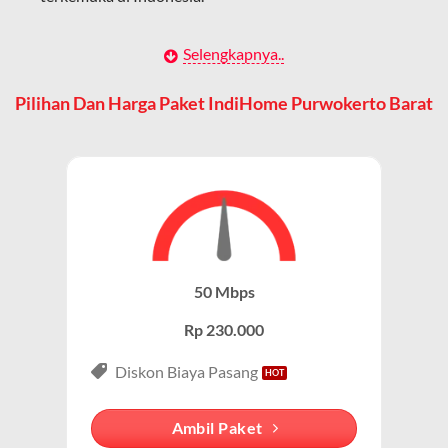
Hal ini memungkinkan pengguna untuk mengakses
internet secara nirkabel (wireless) di rumah atau tempat
Dengan berbagai pilihan paket indihome Purwokerto
Selengkapnya..
usaha tanpa perlu menggunakan kabel LAN langsung ke
Barat yang disesuaikan dengan kebutuhan pengguna,
perangkat mereka.
IndiHome Purwokerto Barat
menawarkan solusi
Pilihan Dan Harga Paket IndiHome Purwokerto Barat
lengkap untuk internet, TV kabel, dan telepon rumah.
WiFi adalah Cara Akses Utama
Paket IndiHome Internet Saja – IndiHome 1P (Single
Saat pelanggan berlangganan Wifi IndiHome, mereka
Play)
mendapatkan router WiFi yang memungkinkan
perangkat seperti smartphone, laptop, dan smart TV
Paket IndiHome Internet Saja
dirancang khusus
terhubung ke internet tanpa kabel.
untuk pengguna yang membutuhkan koneksi internet
cepat tanpa layanan tambahan seperti TV atau
Karena sebagian besar pengguna IndiHome mengakses
50 Mbps
telepon.
internet melalui WiFi, istilah Wifi IndiHome menjadi
Rp 230.000
lebih populer dalam percakapan sehari-hari.
Paket ini cocok untuk individu, mahasiswa, atau
profesional yang mengutamakan konektivitas
Diskon Biaya Pasang
Membedakan dengan Jaringan Seluler
internet untuk bekerja, belajar, atau hiburan.
WiFi IndiHome Purwokerto Barat menggunakan
Ambil Paket
Keunggulan Paket Internet Saja
jaringan fiber optik tetap (fixed broadband), berbeda