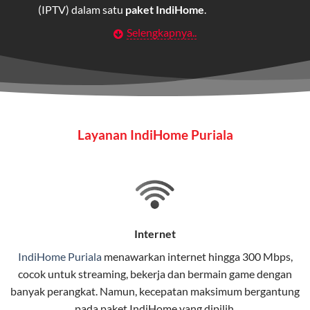
(IPTV) dalam satu
paket IndiHome
.
Selengkapnya..
Layanan Wifi Indihome ini dirancang untuk
memberikan solusi lengkap bagi rumah tangga, bisnis,
maupun individu yang membutuhkan konektivitas dan
hiburan berkualitas tinggi.
Wifi IndiHome
Layanan IndiHome Puriala
Wifi IndiHome adalah layanan
internet
berbasis fiber
optic yang disediakan oleh Telkom Indonesia untuk
pengguna rumah dan bisnis.
IndiHome menawarkan koneksi internet yang cepat,
stabil, dan memiliki berbagai pilihan paket IndiHome
Internet
yang dapat disesuaikan dengan kebutuhan pengguna.
IndiHome Puriala
menawarkan
internet
hingga 300 Mbps,
cocok untuk streaming, bekerja dan bermain game dengan
Selain internet, layanan IndiHome juga mencakup TV
banyak perangkat. Namun, kecepatan maksimum bergantung
interaktif (
IndiHome TV
) dan telepon rumah dalam
pada paket IndiHome yang dipilih.