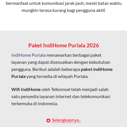
bermanfaat untuk komunikasi jarak jauh, meski batas waktu
Latensi Rendah
mungkin terasa kurang bagi pengguna aktif.
Cocok untuk aktivitas yang membutuhkan koneksi
cepat seperti gaming, streaming, dan video conference.
Kapasitas Lebih Besar
Mampu menangani banyak perangkat sekaligus tanpa
Paket IndiHome Puriala 2026
penurunan kualitas koneksi.
IndiHome Puriala
menawarkan berbagai paket
Dengan teknologi ini, IndiHome memberikan pengalaman
layanan yang dapat disesuaikan dengan kebutuhan
internet yang lebih baik bagi pengguna untuk bekerja,
pengguna. Berikut adalah beberapa
paket indiHome
belajar, dan hiburan di rumah.
Puriala
yang tersedia di wilayah Puriala.
IndiHome sering disebut sebagai WiFi IndiHome karena
Wifi IndiHome
oleh Telkomsel telah menjadi salah
layanan internet yang disediakan menggunakan jaringan
satu penyedia layanan internet dan telekomunikasi
fiber optic dapat dikoneksikan melalui perangkat router
terkemuka di Indonesia.
WiFi.
Hal ini memungkinkan pengguna untuk mengakses
Dengan berbagai pilihan paket indihome Puriala yang
Selengkapnya..
internet secara nirkabel (wireless) di rumah atau tempat
disesuaikan dengan kebutuhan pengguna,
IndiHome