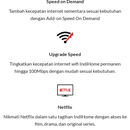
Speed on Demand
TV, dan telepon rumah, Telkomsel
Tambah kecepatan internet sementara sesuai kebutuhan
juga menghadirkan Telkomsel
dengan Add-on
Speed On Demand
One, sebuah solusi lengkap untuk
kebutuhan digital Anda.
Telkomsel One menggabungkan
layanan internet, hiburan, dan
Upgrade Speed
komunikasi dalam satu paket
Tingkatkan kecepatan internet wifi IndiHome permanen
praktis.
hingga 100Mbps dengan mudah sesuai kebutuhan.
Apa Itu Telkomsel One?
Telkomsel One adalah layanan konvergensi yang
menggabungkan konektivitas internet rumah
(IndiHome/Telkomsel Orbit) dan mobile internet
Netflix
(Telkomsel) dalam satu paket.
Nikmati Netflix dalam satu tagihan IndiHome dengan akses ke
film, drama, dan original series.
Layanan ini dirancang untuk memberikan