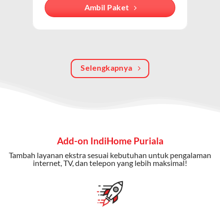
Dengan paket ini, Anda bisa menikmati hiburan TV
Ambil Paket
berkualitas, internet cepat, dan komunikasi telepon
dalam satu langganan.
Keunggulan Paket IndiHome Internet, TV & Telepon
Selengkapnya
Internet Cepat:
Kecepatan wifi IndiHome ini mencapai
300 Mbps untuk aktivitas online tanpa hambatan.
TV Interaktif:
Akses ratusan channel TV lokal dan
internasional, termasuk fitur replay dan on-demand.
Telepon Rumah:
Gratis nelpon lokal dan interlokal dengan
Add-on IndiHome Puriala
kuota tertentu.
Tambah layanan ekstra sesuai kebutuhan untuk pengalaman
Bonus Fitur:
Beberapa paket menyertakan bonus seperti
internet, TV, dan telepon yang lebih maksimal!
gratis streaming platform atau diskon langganan.
Selain Paket IndiHome yang
menawarkan layanan internet,