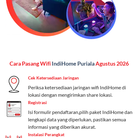
menginginkan internet, komunikasi, dan hiburan
(streaming & TV) dalam satu paket.
Paket Dynamic IP
Harga:
Mulai dari Rp 180.000 hingga Rp 888.000/bulan
Fitur:
Kecepatan internet 10Mbps-300Mbps, kuota
Cara Pasang Wifi
IndiHome Puriala
Agustus 2026
keluarga, nelpon & SMS semua operator, dan akses
Disney+ (untuk paket tertentu).
Cek Ketersediaan Jaringan
Kelebihan:
Cocok untuk pengguna yang membutuhkan
Periksa ketersediaan jaringan wifi IndiHome di
koneksi internet cepat dan stabil dengan fleksibilitas
lokasi dengan mengirimkan share lokasi.
kuota. Pilihan harga bervariasi sesuai kebutuhan.
Registrasi
Isi formulir pendaftaran,pilih paket IndiHome dan
Telkomsel One menyediakan pilihan paket yang
lengkapi data yang diperlukan, pastikan semua
beragam, mulai dari paket hemat hingga premium.
informasi yang diberikan akurat.
Pengguna bisa memilih sesuai kebutuhan, baik untuk
Instalasi Perangkat
internet, komunikasi, atau hiburan.