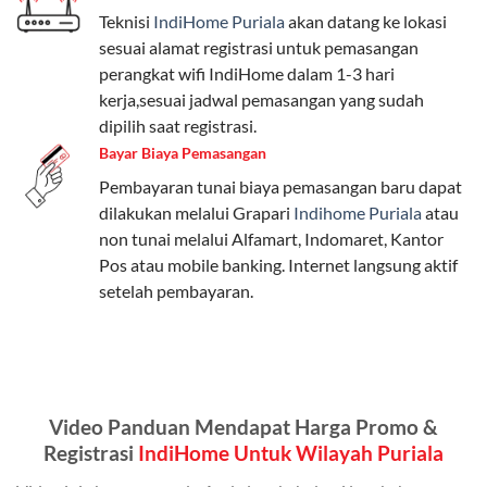
Teknisi
IndiHome Puriala
akan datang ke lokasi
Paket Easy cocok untuk kebutuhan dasar, Paket
sesuai alamat registrasi untuk pemasangan
Complete untuk yang menginginkan fitur lengkap,
perangkat wifi IndiHome dalam 1-3 hari
dan Paket Dynamic IP untuk pengguna yang
kerja,sesuai jadwal pemasangan yang sudah
memprioritaskan kecepatan internet tinggi.
dipilih saat registrasi.
Bayar Biaya Pemasangan
Paket Telkomsel One dengan Kuota Keluarga
Pembayaran tunai biaya pemasangan baru dapat
Salah satu fitur unggulan Telkomsel One adalah Paket
dilakukan melalui Grapari
Indihome Puriala
atau
Kuota Keluarga. Dengan kuota hingga 30 GB, Anda
non tunai melalui Alfamart, Indomaret, Kantor
bisa membagikan internet kepada anggota keluarga
Pos atau mobile banking. Internet langsung aktif
atau teman tanpa perlu khawatir kehabisan kuota.
setelah pembayaran.
Berikut adalah detailnya:
Kuota Keluarga 30 GB
Kuota ini dapat digunakan secara bersama-sama oleh
Video Panduan Mendapat Harga Promo &
Admin (pelanggan utama) dan anggota yang terdaftar.
Registrasi
IndiHome Untuk Wilayah Puriala
Bisa Dibagi Hingga 5 Anggota