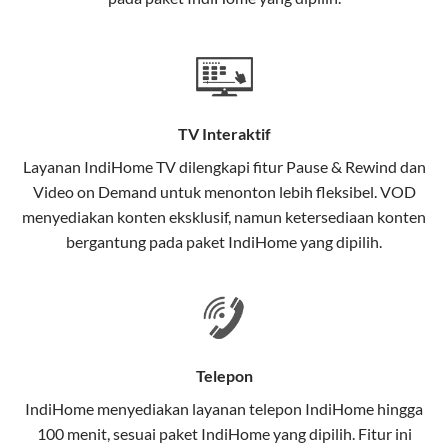
satu paket.
Teknologi di Balik WiFi IndiHome
Wifi IndiHome menggunakan teknologi Fiber To The
Home (FTTH), yang berarti koneksi internet
TV Interaktif
menggunakan kabel serat optik hingga ke rumah
pelanggan. Teknologi ini memiliki beberapa
Layanan
IndiHome TV
dilengkapi fitur Pause & Rewind dan
keunggulan:
Video on Demand untuk menonton lebih fleksibel. VOD
menyediakan konten eksklusif, namun ketersediaan konten
Kecepatan Tinggi
bergantung pada paket IndiHome yang dipilih.
Serat optik mampu mentransmisikan data dalam
kecepatan tinggi hingga 1 Gbps, lebih cepat
dibandingkan kabel tembaga atau DSL.
Koneksi Stabil
Telepon
Minim gangguan dari cuaca atau interferensi
IndiHome menyediakan layanan
telepon IndiHome
hingga
elektromagnetik, sehingga koneksi tetap lancar.
100 menit, sesuai paket IndiHome yang dipilih. Fitur ini