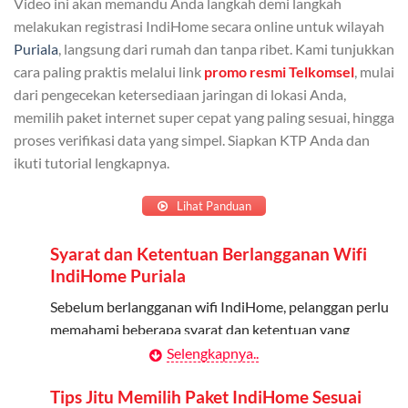
Video ini akan memandu Anda langkah demi langkah
Admin dapat mendaftarkan hingga 5 anggota
melakukan registrasi IndiHome secara online untuk wilayah
keluarga atau teman untuk menggunakan kuota ini.
Puriala
, langsung dari rumah dan tanpa ribet. Kami tunjukkan
cara paling praktis melalui link
promo resmi Telkomsel
, mulai
Berlaku Nasional
dari pengecekan ketersediaan jaringan di lokasi Anda,
memilih paket internet super cepat yang paling sesuai, hingga
Kuota keluarga bisa digunakan di seluruh Indonesia
proses verifikasi data yang simpel. Siapkan KTP Anda dan
untuk jaringan 2G, 3G, dan 4G.
ikuti tutorial lengkapnya.
Tidak Berlaku untuk Roaming
Lihat Panduan
Kuota ini hanya bisa digunakan di dalam negeri.
Syarat dan Ketentuan Berlangganan Wifi
Cara Menggunakan Kuota Keluarga
IndiHome Puriala
Daftarkan Anggota: Admin dapat mendaftarkan anggota
Sebelum berlangganan wifi IndiHome, pelanggan perlu
melalui aplikasi MyTelkomsel atau website Telkomsel One.
memahami beberapa syarat dan ketentuan yang
berlaku:
Selengkapnya..
Bagikan Kuota: Setelah terdaftar, anggota bisa langsung
menggunakan kuota keluarga.
Kontrak Berlangganan
Tips Jitu Memilih Paket IndiHome Sesuai
Pantau Penggunaan: Admin dapat memantau penggunaan