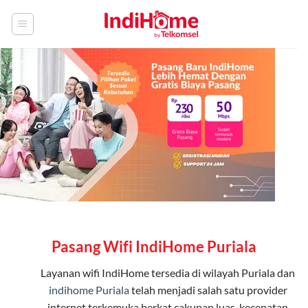
Skip
to
content
Pasang Wifi IndiHome Puriala
Layanan
wifi IndiHome
tersedia di wilayah Puriala dan
indihome Puriala
telah menjadi salah satu provider
internet terkemuka berkat cakupan luas, kecepatan