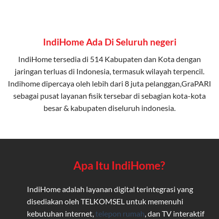
IndiHome Ada Di Seluruh negeri
IndiHome tersedia di 514 Kabupaten dan Kota dengan
jaringan terluas di Indonesia, termasuk wilayah terpencil.
Indihome dipercaya oleh lebih dari 8 juta pelanggan,GraPARI
sebagai pusat layanan fisik tersebar di sebagian kota-kota
besar & kabupaten diseluruh indonesia.
Apa Itu IndiHome?
IndiHome adalah layanan digital terintegrasi yang
disediakan oleh TELKOMSEL untuk memenuhi
kebutuhan internet,
telepon rumah
, dan TV interaktif