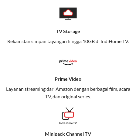
pengalaman broadband yang seamless,
memungkinkan Anda menikmati internet cepat baik
di rumah maupun saat bepergian.
TV Storage
Dengan Telkomsel One, Anda tidak terikat pada satu
teknologi jaringan tertentu, sehingga bisa menikmati
Rekam dan simpan tayangan hingga 10GB di IndiHome TV.
fleksibilitas dan kenyamanan maksimal.
Keunggulan Telkomsel One
Kecepatan Internet Hingga 300 Mbps
Prime Video
Nikmati kecepatan internet super cepat untuk
Layanan streaming dari Amazon dengan berbagai film, acara
streaming, gaming, dan bekerja dari rumah.
TV, dan original series.
Dynamic IP
Memudahkan Anda dalam mengelola jaringan dan
meningkatkan keamanan.
Minipack Channel TV
Kuota Keluarga