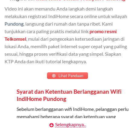
Bisa Dibagi Hingga 5 Anggota
Video ini akan memandu Anda langkah demi langkah
Admin dapat mendaftarkan hingga 5 anggota
melakukan registrasi IndiHome secara online untuk wilayah
keluarga atau teman untuk menggunakan kuota ini.
Pundong
, langsung dari rumah dan tanpa ribet. Kami
tunjukkan cara paling praktis melalui link
promo resmi
Berlaku Nasional
Telkomsel
, mulai dari pengecekan ketersediaan jaringan di
lokasi Anda, memilih paket internet super cepat yang paling
Kuota keluarga bisa digunakan di seluruh Indonesia
sesuai, hingga proses verifikasi data yang simpel. Siapkan
untuk jaringan 2G, 3G, dan 4G.
KTP Anda dan ikuti tutorial lengkapnya.
Tidak Berlaku untuk Roaming
Lihat Panduan
Kuota ini hanya bisa digunakan di dalam negeri.
Syarat dan Ketentuan Berlangganan Wifi
Cara Menggunakan Kuota Keluarga
IndiHome Pundong
Daftarkan Anggota: Admin dapat mendaftarkan anggota
Sebelum berlangganan wifi IndiHome, pelanggan perlu
melalui aplikasi MyTelkomsel atau website Telkomsel One.
memahami beberapa syarat dan ketentuan yang
berlaku:
Selengkapnya..
Bagikan Kuota: Setelah terdaftar, anggota bisa langsung
menggunakan kuota keluarga.