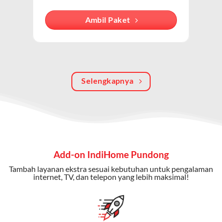
internet, TV kabel (IndiHome TV), dan telepon rumah.
Dengan paket ini, Anda bisa menikmati hiburan TV
Ambil Paket
berkualitas, internet cepat, dan komunikasi telepon
dalam satu langganan.
Keunggulan Paket IndiHome Internet, TV & Telepon
Selengkapnya
Internet Cepat:
Kecepatan wifi IndiHome ini mencapai
300 Mbps untuk aktivitas online tanpa hambatan.
TV Interaktif:
Akses ratusan channel TV lokal dan
internasional, termasuk fitur replay dan on-demand.
Telepon Rumah:
Gratis nelpon lokal dan interlokal dengan
Add-on IndiHome Pundong
kuota tertentu.
Tambah layanan ekstra sesuai kebutuhan untuk pengalaman
Bonus Fitur:
Beberapa paket menyertakan bonus seperti
internet, TV, dan telepon yang lebih maksimal!
gratis streaming platform atau diskon langganan.
Selain Paket IndiHome yang