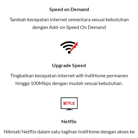
menawarkan layanan internet,
Speed on Demand
TV, dan telepon rumah, Telkomsel
Tambah kecepatan internet sementara sesuai kebutuhan
juga menghadirkan Telkomsel
dengan Add-on
Speed On Demand
One, sebuah solusi lengkap untuk
kebutuhan digital Anda.
Telkomsel One menggabungkan
layanan internet, hiburan, dan
Upgrade Speed
komunikasi dalam satu paket
Tingkatkan kecepatan internet wifi IndiHome permanen
praktis.
hingga 100Mbps dengan mudah sesuai kebutuhan.
Apa Itu Telkomsel One?
Telkomsel One adalah layanan konvergensi yang
menggabungkan konektivitas internet rumah
(IndiHome/Telkomsel Orbit) dan mobile internet
Netflix
(Telkomsel) dalam satu paket.
Nikmati Netflix dalam satu tagihan IndiHome dengan akses ke