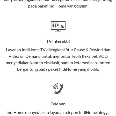
interaktif (
IndiHome TV
) dan telepon rumah dalam
pada paket IndiHome yang dipilih.
satu paket.
Teknologi di Balik WiFi IndiHome
Wifi IndiHome menggunakan teknologi Fiber To The
Home (FTTH), yang berarti koneksi internet
TV Interaktif
menggunakan kabel serat optik hingga ke rumah
pelanggan. Teknologi ini memiliki beberapa
Layanan
IndiHome TV
dilengkapi fitur Pause & Rewind dan
keunggulan:
Video on Demand untuk menonton lebih fleksibel. VOD
menyediakan konten eksklusif, namun ketersediaan konten
Kecepatan Tinggi
bergantung pada paket IndiHome yang dipilih.
Serat optik mampu mentransmisikan data dalam
kecepatan tinggi hingga 1 Gbps, lebih cepat
dibandingkan kabel tembaga atau DSL.
Koneksi Stabil
Telepon
Minim gangguan dari cuaca atau interferensi
IndiHome menyediakan layanan
telepon IndiHome
hingga
elektromagnetik, sehingga koneksi tetap lancar.