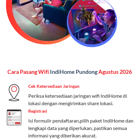
Kelebihan:
Paket lengkap untuk pengguna yang
menginginkan internet, komunikasi, dan hiburan
(streaming & TV) dalam satu paket.
Paket Dynamic IP
Harga:
Mulai dari Rp 180.000 hingga Rp 888.000/bulan
Fitur:
Kecepatan internet 10Mbps-300Mbps, kuota
Cara Pasang Wifi
IndiHome Pundong
Agustus 2026
keluarga, nelpon & SMS semua operator, dan akses
Disney+ (untuk paket tertentu).
Cek Ketersediaan Jaringan
Kelebihan:
Cocok untuk pengguna yang membutuhkan
Periksa ketersediaan jaringan wifi IndiHome di
koneksi internet cepat dan stabil dengan fleksibilitas
lokasi dengan mengirimkan share lokasi.
kuota. Pilihan harga bervariasi sesuai kebutuhan.
Registrasi
Isi formulir pendaftaran,pilih paket IndiHome dan
Telkomsel One menyediakan pilihan paket yang
lengkapi data yang diperlukan, pastikan semua
beragam, mulai dari paket hemat hingga premium.
informasi yang diberikan akurat.
Pengguna bisa memilih sesuai kebutuhan, baik untuk