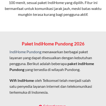
100 menit, sesuai paket IndiHome yang dipilih. Fitur ini
bermanfaat untuk komunikasi jarak jauh, meski batas waktu
Latensi Rendah
mungkin terasa kurang bagi pengguna aktif.
Cocok untuk aktivitas yang membutuhkan koneksi
cepat seperti gaming, streaming, dan video conference.
Kapasitas Lebih Besar
Mampu menangani banyak perangkat sekaligus tanpa
Paket IndiHome Pundong 2026
penurunan kualitas koneksi.
IndiHome Pundong
menawarkan berbagai paket
Dengan teknologi ini, IndiHome memberikan pengalaman
layanan yang dapat disesuaikan dengan kebutuhan
internet yang lebih baik bagi pengguna untuk bekerja,
pengguna. Berikut adalah beberapa
paket indiHome
belajar, dan hiburan di rumah.
Pundong
yang tersedia di wilayah Pundong.
IndiHome sering disebut sebagai WiFi IndiHome karena
Wifi IndiHome
oleh Telkomsel telah menjadi salah
layanan internet yang disediakan menggunakan jaringan
satu penyedia layanan internet dan telekomunikasi
fiber optic dapat dikoneksikan melalui perangkat router
terkemuka di Indonesia.
WiFi.
Hal ini memungkinkan pengguna untuk mengakses
Dengan berbagai pilihan paket indihome Pundong
Selengkapnya..