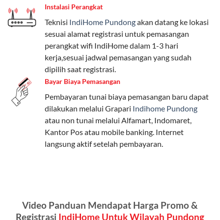
Instalasi Perangkat
internet, komunikasi, atau hiburan.
Teknisi
IndiHome Pundong
akan datang ke lokasi
Paket Easy cocok untuk kebutuhan dasar, Paket
sesuai alamat registrasi untuk pemasangan
Complete untuk yang menginginkan fitur lengkap,
perangkat wifi IndiHome dalam 1-3 hari
dan Paket Dynamic IP untuk pengguna yang
kerja,sesuai jadwal pemasangan yang sudah
memprioritaskan kecepatan internet tinggi.
dipilih saat registrasi.
Bayar Biaya Pemasangan
Paket Telkomsel One dengan Kuota Keluarga
Pembayaran tunai biaya pemasangan baru dapat
Salah satu fitur unggulan Telkomsel One adalah Paket
dilakukan melalui Grapari
Indihome Pundong
Kuota Keluarga. Dengan kuota hingga 30 GB, Anda
atau non tunai melalui Alfamart, Indomaret,
bisa membagikan internet kepada anggota keluarga
Kantor Pos atau mobile banking. Internet
atau teman tanpa perlu khawatir kehabisan kuota.
langsung aktif setelah pembayaran.
Berikut adalah detailnya:
Kuota Keluarga 30 GB
Kuota ini dapat digunakan secara bersama-sama oleh
Video Panduan Mendapat Harga Promo &
Admin (pelanggan utama) dan anggota yang terdaftar.
Registrasi
IndiHome Untuk Wilayah Pundong