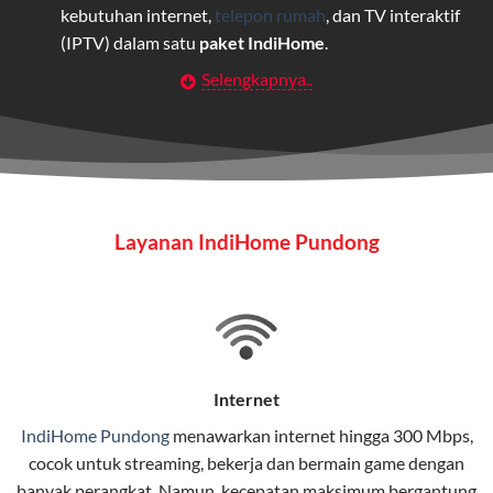
kebutuhan internet,
telepon rumah
, dan TV interaktif
(IPTV) dalam satu
paket IndiHome
.
Selengkapnya..
Layanan Wifi Indihome ini dirancang untuk
memberikan solusi lengkap bagi rumah tangga, bisnis,
maupun individu yang membutuhkan konektivitas dan
hiburan berkualitas tinggi.
Wifi IndiHome
Layanan IndiHome Pundong
Wifi IndiHome adalah layanan
internet
berbasis fiber
optic yang disediakan oleh Telkom Indonesia untuk
pengguna rumah dan bisnis.
IndiHome menawarkan koneksi internet yang cepat,
stabil, dan memiliki berbagai pilihan paket IndiHome
Internet
yang dapat disesuaikan dengan kebutuhan pengguna.
IndiHome Pundong
menawarkan
internet
hingga 300 Mbps,
cocok untuk streaming, bekerja dan bermain game dengan
Selain internet, layanan IndiHome juga mencakup TV
banyak perangkat. Namun, kecepatan maksimum bergantung