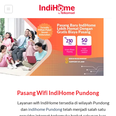
Skip
to
content
Pasang Wifi IndiHome Pundong
Layanan
wifi IndiHome
tersedia di wilayah Pundong
dan
indihome Pundong
telah menjadi salah satu
provider internet terkemuka berkat cakupan luas,