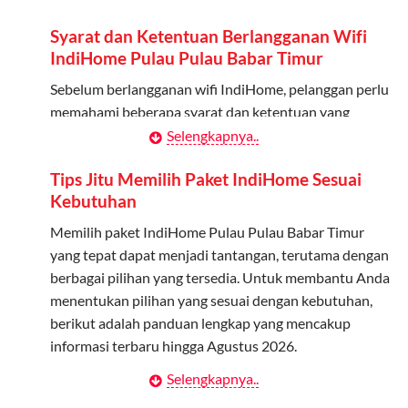
Daftarkan Anggota: Admin dapat mendaftarkan anggota
melalui aplikasi MyTelkomsel atau website Telkomsel One.
Syarat dan Ketentuan Berlangganan Wifi
IndiHome Pulau Pulau Babar Timur
Bagikan Kuota: Setelah terdaftar, anggota bisa langsung
menggunakan kuota keluarga.
Sebelum berlangganan wifi IndiHome, pelanggan perlu
memahami beberapa syarat dan ketentuan yang
Pantau Penggunaan: Admin dapat memantau penggunaan
berlaku:
Selengkapnya..
kuota melalui aplikasi MyTelkomsel.
Kontrak Berlangganan
Tips Jitu Memilih Paket IndiHome Sesuai
Kebutuhan
Pelanggan harus menandatangani Kontrak
Berlangganan yang mencakup data pelanggan, jenis
Memilih paket IndiHome Pulau Pulau Babar Timur
layanan indihome Pulau Pulau Babar Timur yang
yang tepat dapat menjadi tantangan, terutama dengan
dipilih, serta syarat dan ketentuan yang berlaku.
berbagai pilihan yang tersedia. Untuk membantu Anda
Kontrak ini dapat diubah atau ditambah sesuai
menentukan pilihan yang sesuai dengan kebutuhan,
kebutuhan.
berikut adalah panduan lengkap yang mencakup
informasi terbaru hingga Agustus 2026.
Biaya Pasang Baru (PSB)
Selengkapnya..
Menentukan Kebutuhan Kecepatan Internet
Pelanggan dikenakan Biaya Pasang Baru (PSB) setelah