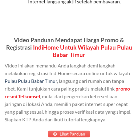
Internet langsung aktif setelah pembayaran.
Kuota Keluarga 30 GB
Kuota ini dapat digunakan secara bersama-sama oleh
Admin (pelanggan utama) dan anggota yang terdaftar.
Bisa Dibagi Hingga 5 Anggota
Video Panduan Mendapat Harga Promo &
Registrasi
IndiHome Untuk Wilayah Pulau Pulau
Admin dapat mendaftarkan hingga 5 anggota
Babar Timur
keluarga atau teman untuk menggunakan kuota ini.
Video ini akan memandu Anda langkah demi langkah
Berlaku Nasional
melakukan registrasi IndiHome secara online untuk wilayah
Kuota keluarga bisa digunakan di seluruh Indonesia
Pulau Pulau Babar Timur
, langsung dari rumah dan tanpa
untuk jaringan 2G, 3G, dan 4G.
ribet. Kami tunjukkan cara paling praktis melalui link
promo
resmi Telkomsel
, mulai dari pengecekan ketersediaan
Tidak Berlaku untuk Roaming
jaringan di lokasi Anda, memilih paket internet super cepat
Kuota ini hanya bisa digunakan di dalam negeri.
yang paling sesuai, hingga proses verifikasi data yang simpel.
Siapkan KTP Anda dan ikuti tutorial lengkapnya.
Cara Menggunakan Kuota Keluarga
Lihat Panduan