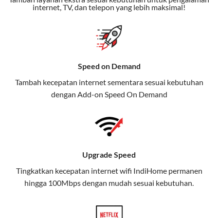
Bonus Fitur:
Beberapa paket menyertakan bonus seperti
internet, TV, dan telepon yang lebih maksimal!
gratis streaming platform atau diskon langganan.
Selain Paket IndiHome yang
menawarkan layanan internet,
Speed on Demand
TV, dan telepon rumah, Telkomsel
Tambah kecepatan internet sementara sesuai kebutuhan
juga menghadirkan Telkomsel
dengan Add-on
Speed On Demand
One, sebuah solusi lengkap untuk
kebutuhan digital Anda.
Telkomsel One menggabungkan
layanan internet, hiburan, dan
Upgrade Speed
komunikasi dalam satu paket
Tingkatkan kecepatan internet wifi IndiHome permanen
praktis.
hingga 100Mbps dengan mudah sesuai kebutuhan.
Apa Itu Telkomsel One?
Telkomsel One adalah layanan konvergensi yang