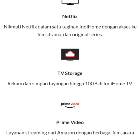
menggabungkan konektivitas internet rumah
(IndiHome/Telkomsel Orbit) dan mobile internet
Netflix
(Telkomsel) dalam satu paket.
Nikmati Netflix dalam satu tagihan IndiHome dengan akses ke
film, drama, dan original series.
Layanan ini dirancang untuk memberikan
pengalaman broadband yang seamless,
memungkinkan Anda menikmati internet cepat baik
di rumah maupun saat bepergian.
TV Storage
Dengan Telkomsel One, Anda tidak terikat pada satu
teknologi jaringan tertentu, sehingga bisa menikmati
Rekam dan simpan tayangan hingga 10GB di IndiHome TV.
fleksibilitas dan kenyamanan maksimal.
Keunggulan Telkomsel One
Kecepatan Internet Hingga 300 Mbps
Prime Video
Nikmati kecepatan internet super cepat untuk
streaming, gaming, dan bekerja dari rumah.
Layanan streaming dari Amazon dengan berbagai film, acara