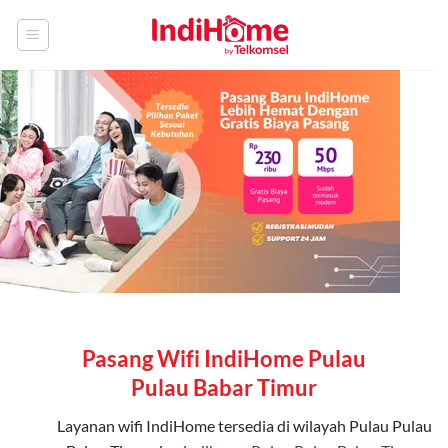
Skip
to
content
Pasang Wifi IndiHome Pulau
Pulau Babar Timur
Layanan
wifi IndiHome
tersedia di wilayah Pulau Pulau