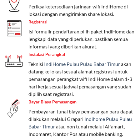
Periksa ketersediaan jaringan wifi IndiHome di
lokasi dengan mengirimkan share lokasi.
Telkomsel One menyediakan pilihan paket yang
beragam, mulai dari paket hemat hingga premium.
Registrasi
Pengguna bisa memilih sesuai kebutuhan, baik untuk
Isi formulir pendaftaran,pilih paket IndiHome dan
internet, komunikasi, atau hiburan.
lengkapi data yang diperlukan, pastikan semua
informasi yang diberikan akurat.
Paket Easy cocok untuk kebutuhan dasar, Paket
Instalasi Perangkat
Complete untuk yang menginginkan fitur lengkap,
Teknisi
IndiHome Pulau Pulau Babar Timur
akan
dan Paket Dynamic IP untuk pengguna yang
datang ke lokasi sesuai alamat registrasi untuk
memprioritaskan kecepatan internet tinggi.
pemasangan perangkat wifi IndiHome dalam 1-3
hari kerja,sesuai jadwal pemasangan yang sudah
Paket Telkomsel One dengan Kuota Keluarga
dipilih saat registrasi.
Salah satu fitur unggulan Telkomsel One adalah Paket
Bayar Biaya Pemasangan
Kuota Keluarga. Dengan kuota hingga 30 GB, Anda
Pembayaran tunai biaya pemasangan baru dapat
bisa membagikan internet kepada anggota keluarga
dilakukan melalui Grapari
Indihome Pulau Pulau
atau teman tanpa perlu khawatir kehabisan kuota.
Babar Timur
atau non tunai melalui Alfamart,
Berikut adalah detailnya:
Indomaret, Kantor Pos atau mobile banking.