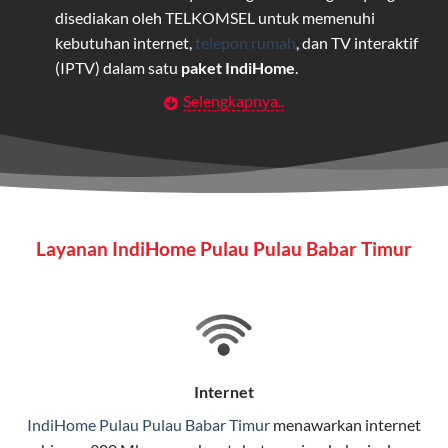
disediakan oleh TELKOMSEL untuk memenuhi
kebutuhan internet,
telepon rumah
, dan TV interaktif
(IPTV) dalam satu
paket IndiHome
.
Selengkapnya..
Layanan Wifi Indihome ini dirancang untuk
memberikan solusi lengkap bagi rumah tangga, bisnis,
maupun individu yang membutuhkan konektivitas dan
hiburan berkualitas tinggi.
Wifi IndiHome
Layanan IndiHome Pulau Pulau Babar Timur
Wifi IndiHome adalah layanan
internet
berbasis fiber
optic yang disediakan oleh Telkom Indonesia untuk
pengguna rumah dan bisnis.
IndiHome menawarkan koneksi internet yang cepat,
stabil, dan memiliki berbagai pilihan paket IndiHome
Internet
yang dapat disesuaikan dengan kebutuhan pengguna.
IndiHome Pulau Pulau Babar Timur
menawarkan
internet