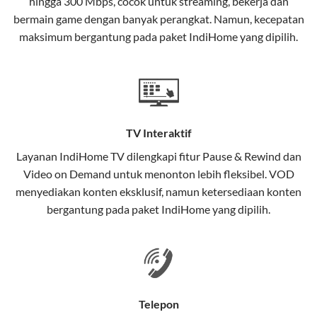
hingga 300 Mbps, cocok untuk streaming, bekerja dan
Selain internet, layanan IndiHome juga mencakup TV
bermain game dengan banyak perangkat. Namun, kecepatan
interaktif (
IndiHome TV
) dan telepon rumah dalam
maksimum bergantung pada paket IndiHome yang dipilih.
satu paket.
Teknologi di Balik WiFi IndiHome
Wifi IndiHome menggunakan teknologi Fiber To The
Home (FTTH), yang berarti koneksi internet
TV Interaktif
menggunakan kabel serat optik hingga ke rumah
pelanggan. Teknologi ini memiliki beberapa
Layanan
IndiHome TV
dilengkapi fitur Pause & Rewind dan
keunggulan:
Video on Demand untuk menonton lebih fleksibel. VOD
menyediakan konten eksklusif, namun ketersediaan konten
Kecepatan Tinggi
bergantung pada paket IndiHome yang dipilih.
Serat optik mampu mentransmisikan data dalam
kecepatan tinggi hingga 1 Gbps, lebih cepat
dibandingkan kabel tembaga atau DSL.
Koneksi Stabil
Telepon
Minim gangguan dari cuaca atau interferensi