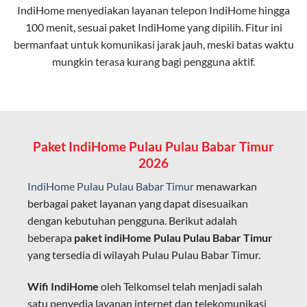
IndiHome menyediakan layanan
telepon IndiHome
hingga
elektromagnetik, sehingga koneksi tetap lancar.
100 menit, sesuai paket IndiHome yang dipilih. Fitur ini
bermanfaat untuk komunikasi jarak jauh, meski batas waktu
Latensi Rendah
mungkin terasa kurang bagi pengguna aktif.
Cocok untuk aktivitas yang membutuhkan koneksi
cepat seperti gaming, streaming, dan video conference.
Kapasitas Lebih Besar
Mampu menangani banyak perangkat sekaligus tanpa
Paket IndiHome Pulau Pulau Babar Timur
penurunan kualitas koneksi.
2026
Dengan teknologi ini, IndiHome memberikan pengalaman
IndiHome Pulau Pulau Babar Timur
menawarkan
internet yang lebih baik bagi pengguna untuk bekerja,
berbagai paket layanan yang dapat disesuaikan
belajar, dan hiburan di rumah.
dengan kebutuhan pengguna. Berikut adalah
beberapa
paket indiHome Pulau Pulau Babar Timur
IndiHome sering disebut sebagai WiFi IndiHome karena
yang tersedia di wilayah Pulau Pulau Babar Timur.
layanan internet yang disediakan menggunakan jaringan
fiber optic dapat dikoneksikan melalui perangkat router
Wifi IndiHome
oleh Telkomsel telah menjadi salah
WiFi.
satu penyedia layanan internet dan telekomunikasi