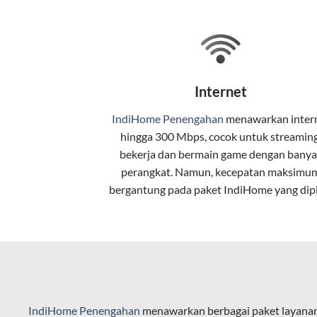
Selain internet, layanan IndiHome jug
Teknologi di Balik WiFi Indi
Wifi IndiHome menggunakan teknologi 
Internet
pelanggan. Teknologi ini memiliki beb
IndiHome Penengahan
menawarkan
inter
Kecepatan Tinggi
hingga 300 Mbps, cocok untuk streaming
Serat optik mampu mentransmisikan da
bekerja dan bermain game dengan banya
perangkat. Namun, kecepatan maksimu
Koneksi Stabil
bergantung pada paket IndiHome yang dipi
Minim gangguan dari cuaca atau interf
Latensi Rendah
Cocok untuk aktivitas yang membutuhk
Kapasitas Lebih Besar
IndiHome Penengahan
menawarkan berbagai paket layanan