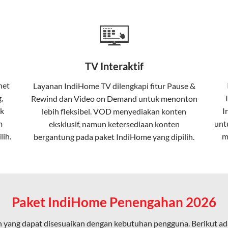
a mencakup TV interaktif (
IndiHome TV
) dan telepon rumah dalam
Home
Fiber To The Home (FTTH), yang berarti koneksi internet menggu
TV Interaktif
erapa keunggulan:
net
Layanan
IndiHome TV
dilengkapi fitur Pause &
,
Rewind dan Video on Demand untuk menonton
ta dalam kecepatan tinggi hingga 1 Gbps, lebih cepat dibanding
k
I
lebih fleksibel. VOD menyediakan konten
m
unt
eksklusif, namun ketersediaan konten
lih.
m
bergantung pada paket IndiHome yang dipilih.
erensi elektromagnetik, sehingga koneksi tetap lancar.
an koneksi cepat seperti gaming, streaming, dan video conferenc
Paket IndiHome Penengahan 2026
 yang dapat disesuaikan dengan kebutuhan pengguna. Berikut a