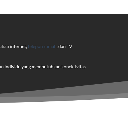
uhan internet,
telepon rumah
, dan TV
pun individu yang membutuhkan konektivitas
uk pengguna rumah dan bisnis.
me yang dapat disesuaikan dengan