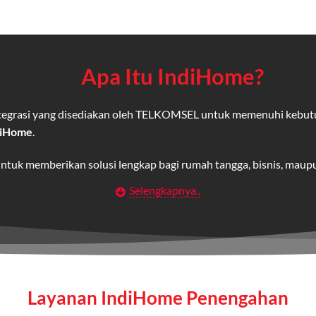
Apa Itu IndiHome?
integrasi yang disediakan oleh TELKOMSEL untuk memenuhi kebut
diHome
.
untuk memberikan solusi lengkap bagi rumah tangga, bisnis, mau
Selengkapnya..
Wifi IndiHome
t
berbasis fiber optic yang disediakan oleh Telkom Indonesia unt
 yang cepat, stabil, dan memiliki berbagai pilihan paket IndiHo
Layanan IndiHome Penengahan