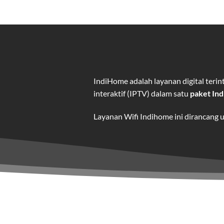
IndiHome adalah layanan digital ter
interaktif (IPTV) dalam satu
paket In
Layanan Wifi Indihome ini dirancang 
dan hiburan berkualitas tinggi.
Wifi IndiHome adalah layanan
interne
IndiHome menawarkan koneksi internet
kebutuhan pengguna.