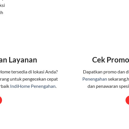
ksi
ih
an Layanan
Cek Promo
Home tersedia di lokasi Anda?
Dapatkan promo dan d
rang untuk pengecekan cepat
Penengahan
sekarang,h
rbaik
IndiHome Penengahan
.
dan penawaran spesia