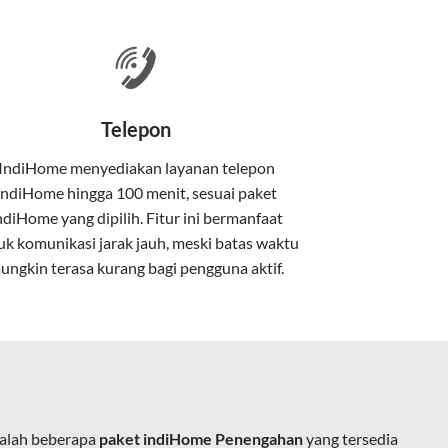
 satu paket.
nakan kabel serat optik hingga ke rumah
Telepon
IndiHome menyediakan layanan
telepon
IndiHome
hingga 100 menit, sesuai paket
kan kabel tembaga atau DSL.
ndiHome yang dipilih. Fitur ini bermanfaat
uk komunikasi jarak jauh, meski batas waktu
ungkin terasa kurang bagi pengguna aktif.
e.
dalah beberapa
paket indiHome Penengahan
yang tersedia