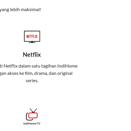
yang lebih maksimal!
Netflix
i Netflix dalam satu tagihan IndiHome
an akses ke film, drama, dan original
uga menghadirkan Telkomsel One, sebuah
series.
iburan, dan komunikasi dalam satu paket
 mobile internet (Telkomsel) dalam satu paket.