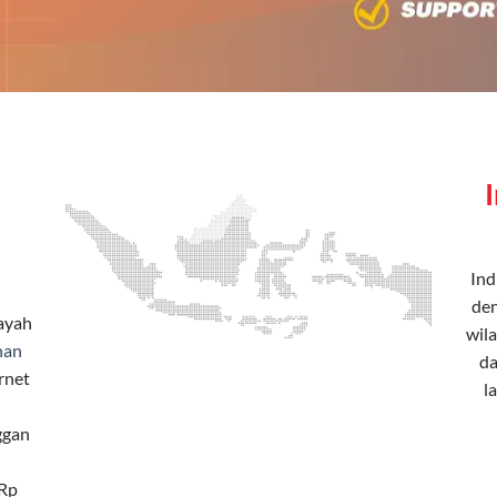
Ind
den
layah
wila
han
da
rnet
l
ggan
 Rp