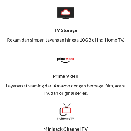
pengalaman broadband yang seamless,
memungkinkan Anda menikmati internet cepat baik
di rumah maupun saat bepergian.
TV Storage
Dengan Telkomsel One, Anda tidak terikat pada satu
teknologi jaringan tertentu, sehingga bisa menikmati
Rekam dan simpan tayangan hingga 10GB di IndiHome TV.
fleksibilitas dan kenyamanan maksimal.
Keunggulan Telkomsel One
Kecepatan Internet Hingga 300 Mbps
Prime Video
Nikmati kecepatan internet super cepat untuk
Layanan streaming dari Amazon dengan berbagai film, acara
streaming, gaming, dan bekerja dari rumah.
TV, dan original series.
Dynamic IP
Memudahkan Anda dalam mengelola jaringan dan
meningkatkan keamanan.
Minipack Channel TV
Kuota Keluarga