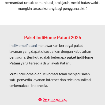
bermanfaat untuk komunikasi jarak jauh, meski batas waktu
Latensi Rendah
mungkin terasa kurang bagi pengguna aktif.
Cocok untuk aktivitas yang membutuhkan koneksi
cepat seperti gaming, streaming, dan video conference.
Kapasitas Lebih Besar
Mampu menangani banyak perangkat sekaligus tanpa
Paket IndiHome Patani 2026
penurunan kualitas koneksi.
IndiHome Patani
menawarkan berbagai paket
Dengan teknologi ini, IndiHome memberikan pengalaman
layanan yang dapat disesuaikan dengan kebutuhan
internet yang lebih baik bagi pengguna untuk bekerja,
pengguna. Berikut adalah beberapa
paket indiHome
belajar, dan hiburan di rumah.
Patani
yang tersedia di wilayah Patani.
IndiHome sering disebut sebagai WiFi IndiHome karena
Wifi IndiHome
oleh Telkomsel telah menjadi salah
layanan internet yang disediakan menggunakan jaringan
satu penyedia layanan internet dan telekomunikasi
fiber optic dapat dikoneksikan melalui perangkat router
terkemuka di Indonesia.
WiFi.
Hal ini memungkinkan pengguna untuk mengakses
Dengan berbagai pilihan paket indihome Patani yang
Selengkapnya..
internet secara nirkabel (wireless) di rumah atau tempat
disesuaikan dengan kebutuhan pengguna,
IndiHome