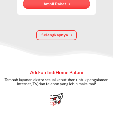
Dengan paket ini, Anda bisa menikmati hiburan TV
Ambil Paket
berkualitas, internet cepat, dan komunikasi telepon
dalam satu langganan.
Keunggulan Paket IndiHome Internet, TV & Telepon
Selengkapnya
Internet Cepat:
Kecepatan wifi IndiHome ini mencapai
300 Mbps untuk aktivitas online tanpa hambatan.
TV Interaktif:
Akses ratusan channel TV lokal dan
internasional, termasuk fitur replay dan on-demand.
Telepon Rumah:
Gratis nelpon lokal dan interlokal dengan
Add-on IndiHome Patani
kuota tertentu.
Tambah layanan ekstra sesuai kebutuhan untuk pengalaman
Bonus Fitur:
Beberapa paket menyertakan bonus seperti
internet, TV, dan telepon yang lebih maksimal!
gratis streaming platform atau diskon langganan.
Selain Paket IndiHome yang
menawarkan layanan internet,