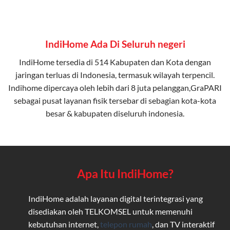
IndiHome Ada Di Seluruh negeri
IndiHome tersedia di 514 Kabupaten dan Kota dengan
jaringan terluas di Indonesia, termasuk wilayah terpencil.
Indihome dipercaya oleh lebih dari 8 juta pelanggan,GraPARI
sebagai pusat layanan fisik tersebar di sebagian kota-kota
besar & kabupaten diseluruh indonesia.
Apa Itu IndiHome?
IndiHome adalah layanan digital terintegrasi yang
disediakan oleh TELKOMSEL untuk memenuhi
kebutuhan internet,
telepon rumah
, dan TV interaktif