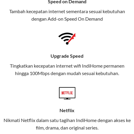
Speed on Demand
TV, dan telepon rumah, Telkomsel
Tambah kecepatan internet sementara sesuai kebutuhan
juga menghadirkan Telkomsel
dengan Add-on
Speed On Demand
One, sebuah solusi lengkap untuk
kebutuhan digital Anda.
Telkomsel One menggabungkan
layanan internet, hiburan, dan
Upgrade Speed
komunikasi dalam satu paket
Tingkatkan kecepatan internet wifi IndiHome permanen
praktis.
hingga 100Mbps dengan mudah sesuai kebutuhan.
Apa Itu Telkomsel One?
Telkomsel One adalah layanan konvergensi yang
menggabungkan konektivitas internet rumah
(IndiHome/Telkomsel Orbit) dan mobile internet
Netflix
(Telkomsel) dalam satu paket.
Nikmati Netflix dalam satu tagihan IndiHome dengan akses ke
film, drama, dan original series.
Layanan ini dirancang untuk memberikan