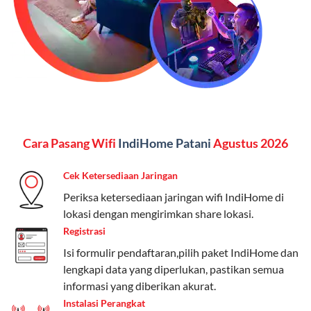
menginginkan internet, komunikasi, dan hiburan
(streaming & TV) dalam satu paket.
Paket Dynamic IP
Harga:
Mulai dari Rp 180.000 hingga Rp 888.000/bulan
Fitur:
Kecepatan internet 10Mbps-300Mbps, kuota
Cara Pasang Wifi
IndiHome Patani
Agustus 2026
keluarga, nelpon & SMS semua operator, dan akses
Disney+ (untuk paket tertentu).
Cek Ketersediaan Jaringan
Kelebihan:
Cocok untuk pengguna yang membutuhkan
Periksa ketersediaan jaringan wifi IndiHome di
koneksi internet cepat dan stabil dengan fleksibilitas
lokasi dengan mengirimkan share lokasi.
kuota. Pilihan harga bervariasi sesuai kebutuhan.
Registrasi
Isi formulir pendaftaran,pilih paket IndiHome dan
Telkomsel One menyediakan pilihan paket yang
lengkapi data yang diperlukan, pastikan semua
beragam, mulai dari paket hemat hingga premium.
informasi yang diberikan akurat.
Pengguna bisa memilih sesuai kebutuhan, baik untuk
Instalasi Perangkat
internet, komunikasi, atau hiburan.