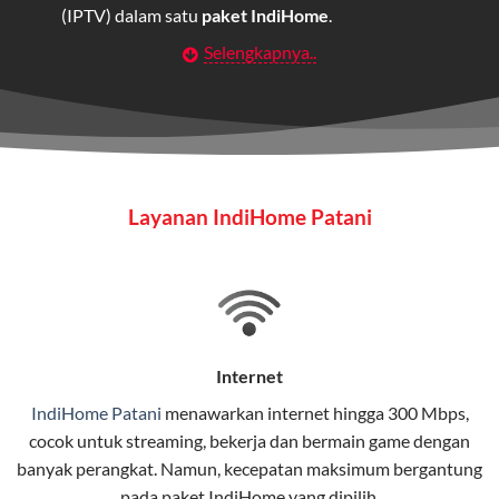
(IPTV) dalam satu
paket IndiHome
.
Selengkapnya..
Layanan Wifi Indihome ini dirancang untuk
memberikan solusi lengkap bagi rumah tangga, bisnis,
maupun individu yang membutuhkan konektivitas dan
hiburan berkualitas tinggi.
Wifi IndiHome
Layanan IndiHome Patani
Wifi IndiHome adalah layanan
internet
berbasis fiber
optic yang disediakan oleh Telkom Indonesia untuk
pengguna rumah dan bisnis.
IndiHome menawarkan koneksi internet yang cepat,
stabil, dan memiliki berbagai pilihan paket IndiHome
Internet
yang dapat disesuaikan dengan kebutuhan pengguna.
IndiHome Patani
menawarkan
internet
hingga 300 Mbps,
cocok untuk streaming, bekerja dan bermain game dengan
Selain internet, layanan IndiHome juga mencakup TV
banyak perangkat. Namun, kecepatan maksimum bergantung
interaktif (
IndiHome TV
) dan telepon rumah dalam
pada paket IndiHome yang dipilih.