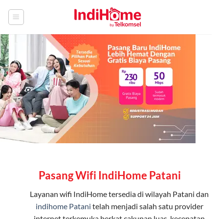
Skip
to
content
Pasang Wifi IndiHome Patani
Layanan
wifi IndiHome
tersedia di wilayah Patani dan
indihome Patani
telah menjadi salah satu provider
internet terkemuka berkat cakupan luas, kecepatan