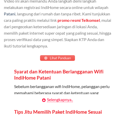
Video ini akan memandu Anda langkah demi langkah
Admin dapat mendaftarkan hingga 5 anggota
melakukan registrasi IndiHome secara online untuk wilayah
keluarga atau teman untuk menggunakan kuota ini.
Patani
, langsung dari rumah dan tanpa ribet. Kami tunjukkan
cara paling praktis melalui link
promo resmi Telkomsel
, mulai
Berlaku Nasional
dari pengecekan ketersediaan jaringan di lokasi Anda,
memilih paket internet super cepat yang paling sesuai, hingga
Kuota keluarga bisa digunakan di seluruh Indonesia
proses verifikasi data yang simpel. Siapkan KTP Anda dan
untuk jaringan 2G, 3G, dan 4G.
ikuti tutorial lengkapnya.
Tidak Berlaku untuk Roaming
Lihat Panduan
Kuota ini hanya bisa digunakan di dalam negeri.
Syarat dan Ketentuan Berlangganan Wifi
Cara Menggunakan Kuota Keluarga
IndiHome Patani
Daftarkan Anggota: Admin dapat mendaftarkan anggota
Sebelum berlangganan wifi IndiHome, pelanggan perlu
melalui aplikasi MyTelkomsel atau website Telkomsel One.
memahami beberapa syarat dan ketentuan yang
berlaku:
Selengkapnya..
Bagikan Kuota: Setelah terdaftar, anggota bisa langsung
menggunakan kuota keluarga.
Kontrak Berlangganan
Tips Jitu Memilih Paket IndiHome Sesuai
Pantau Penggunaan: Admin dapat memantau penggunaan