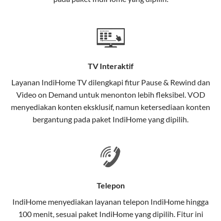
satu paket.
Teknologi di Balik WiFi IndiHome
Wifi IndiHome menggunakan teknologi Fiber To The
Home (FTTH), yang berarti koneksi internet
TV Interaktif
menggunakan kabel serat optik hingga ke rumah
pelanggan. Teknologi ini memiliki beberapa
Layanan
IndiHome TV
dilengkapi fitur Pause & Rewind dan
keunggulan:
Video on Demand untuk menonton lebih fleksibel. VOD
menyediakan konten eksklusif, namun ketersediaan konten
Kecepatan Tinggi
bergantung pada paket IndiHome yang dipilih.
Serat optik mampu mentransmisikan data dalam
kecepatan tinggi hingga 1 Gbps, lebih cepat
dibandingkan kabel tembaga atau DSL.
Koneksi Stabil
Telepon
Minim gangguan dari cuaca atau interferensi
IndiHome menyediakan layanan
telepon IndiHome
hingga
elektromagnetik, sehingga koneksi tetap lancar.
100 menit, sesuai paket IndiHome yang dipilih. Fitur ini