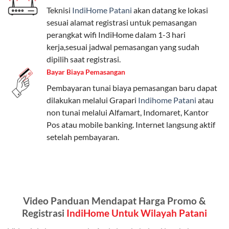
Teknisi
IndiHome Patani
akan datang ke lokasi
Paket Easy cocok untuk kebutuhan dasar, Paket
sesuai alamat registrasi untuk pemasangan
Complete untuk yang menginginkan fitur lengkap,
perangkat wifi IndiHome dalam 1-3 hari
dan Paket Dynamic IP untuk pengguna yang
kerja,sesuai jadwal pemasangan yang sudah
memprioritaskan kecepatan internet tinggi.
dipilih saat registrasi.
Bayar Biaya Pemasangan
Paket Telkomsel One dengan Kuota Keluarga
Pembayaran tunai biaya pemasangan baru dapat
Salah satu fitur unggulan Telkomsel One adalah Paket
dilakukan melalui Grapari
Indihome Patani
atau
Kuota Keluarga. Dengan kuota hingga 30 GB, Anda
non tunai melalui Alfamart, Indomaret, Kantor
bisa membagikan internet kepada anggota keluarga
Pos atau mobile banking. Internet langsung aktif
atau teman tanpa perlu khawatir kehabisan kuota.
setelah pembayaran.
Berikut adalah detailnya:
Kuota Keluarga 30 GB
Kuota ini dapat digunakan secara bersama-sama oleh
Video Panduan Mendapat Harga Promo &
Admin (pelanggan utama) dan anggota yang terdaftar.
Registrasi
IndiHome Untuk Wilayah Patani
Bisa Dibagi Hingga 5 Anggota