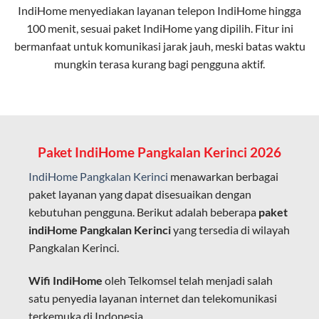
IndiHome menyediakan layanan
telepon IndiHome
hingga
elektromagnetik, sehingga koneksi tetap lancar.
100 menit, sesuai paket IndiHome yang dipilih. Fitur ini
bermanfaat untuk komunikasi jarak jauh, meski batas waktu
Latensi Rendah
mungkin terasa kurang bagi pengguna aktif.
Cocok untuk aktivitas yang membutuhkan koneksi
cepat seperti gaming, streaming, dan video conference.
Kapasitas Lebih Besar
Mampu menangani banyak perangkat sekaligus tanpa
Paket IndiHome Pangkalan Kerinci 2026
penurunan kualitas koneksi.
IndiHome Pangkalan Kerinci
menawarkan berbagai
Dengan teknologi ini, IndiHome memberikan pengalaman
paket layanan yang dapat disesuaikan dengan
internet yang lebih baik bagi pengguna untuk bekerja,
kebutuhan pengguna. Berikut adalah beberapa
paket
belajar, dan hiburan di rumah.
indiHome Pangkalan Kerinci
yang tersedia di wilayah
Pangkalan Kerinci.
IndiHome sering disebut sebagai WiFi IndiHome karena
layanan internet yang disediakan menggunakan jaringan
Wifi IndiHome
oleh Telkomsel telah menjadi salah
fiber optic dapat dikoneksikan melalui perangkat router
satu penyedia layanan internet dan telekomunikasi
WiFi.
terkemuka di Indonesia.