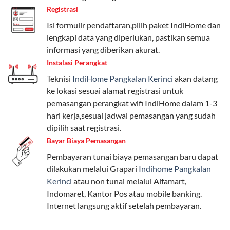
Registrasi
Telkomsel One menyediakan pilihan paket yang
beragam, mulai dari paket hemat hingga premium.
Isi formulir pendaftaran,pilih paket IndiHome dan
Pengguna bisa memilih sesuai kebutuhan, baik untuk
lengkapi data yang diperlukan, pastikan semua
internet, komunikasi, atau hiburan.
informasi yang diberikan akurat.
Instalasi Perangkat
Paket Easy cocok untuk kebutuhan dasar, Paket
Teknisi
IndiHome Pangkalan Kerinci
akan datang
Complete untuk yang menginginkan fitur lengkap,
ke lokasi sesuai alamat registrasi untuk
dan Paket Dynamic IP untuk pengguna yang
pemasangan perangkat wifi IndiHome dalam 1-3
memprioritaskan kecepatan internet tinggi.
hari kerja,sesuai jadwal pemasangan yang sudah
dipilih saat registrasi.
Paket Telkomsel One dengan Kuota Keluarga
Bayar Biaya Pemasangan
Salah satu fitur unggulan Telkomsel One adalah Paket
Pembayaran tunai biaya pemasangan baru dapat
Kuota Keluarga. Dengan kuota hingga 30 GB, Anda
dilakukan melalui Grapari
Indihome Pangkalan
bisa membagikan internet kepada anggota keluarga
Kerinci
atau non tunai melalui Alfamart,
atau teman tanpa perlu khawatir kehabisan kuota.
Indomaret, Kantor Pos atau mobile banking.
Berikut adalah detailnya:
Internet langsung aktif setelah pembayaran.
Kuota Keluarga 30 GB