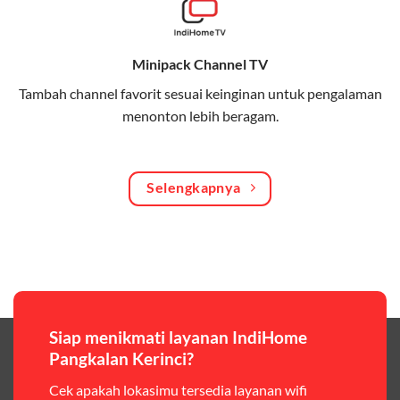
Memudahkan Anda dalam mengelola jaringan dan
meningkatkan keamanan.
Minipack Channel TV
Kuota Keluarga
Tambah channel favorit sesuai keinginan untuk pengalaman
menonton lebih beragam.
Bagikan kuota internet hingga 30 GB dengan anggota
keluarga atau teman secara praktis.
One Bill System
Selengkapnya
Tagihan internet rumah dan kuota keluarga digabung
dalam satu pembayaran.
WiFi Murah 100 Ribuan
Hemat biaya dengan paket internet berkualitas tinggi
yang terjangkau.
Siap menikmati layanan IndiHome
Pangkalan Kerinci?
Pilihan Paket & Harga Telkomsel One
Cek apakah lokasimu tersedia layanan wifi
Telkomsel One menawarkan beragam paket yang bisa