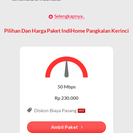
Hal ini memungkinkan pengguna untuk mengakses
internet secara nirkabel (wireless) di rumah atau tempat
Dengan berbagai pilihan paket indihome Pangkalan
Selengkapnya..
usaha tanpa perlu menggunakan kabel LAN langsung ke
Kerinci yang disesuaikan dengan kebutuhan
perangkat mereka.
pengguna,
IndiHome Pangkalan Kerinci
menawarkan
Pilihan Dan Harga Paket IndiHome Pangkalan Kerinci
solusi lengkap untuk internet, TV kabel, dan telepon
WiFi adalah Cara Akses Utama
rumah.
Saat pelanggan berlangganan Wifi IndiHome, mereka
Paket IndiHome Internet Saja – IndiHome 1P (Single
mendapatkan router WiFi yang memungkinkan
Play)
perangkat seperti smartphone, laptop, dan smart TV
terhubung ke internet tanpa kabel.
Paket IndiHome Internet Saja
dirancang khusus
untuk pengguna yang membutuhkan koneksi internet
Karena sebagian besar pengguna IndiHome mengakses
50 Mbps
cepat tanpa layanan tambahan seperti TV atau
internet melalui WiFi, istilah Wifi IndiHome menjadi
telepon.
Rp 230.000
lebih populer dalam percakapan sehari-hari.
Paket ini cocok untuk individu, mahasiswa, atau
Diskon Biaya Pasang
Membedakan dengan Jaringan Seluler
profesional yang mengutamakan konektivitas
internet untuk bekerja, belajar, atau hiburan.
WiFi IndiHome Pangkalan Kerinci menggunakan
Ambil Paket
jaringan fiber optik tetap (fixed broadband), berbeda