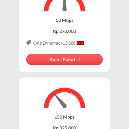
cepat dengan telepon rumah yang memungkinkan
modem/router IndiHome di rumah atau kantor.
Anda menikmati konektivitas lengkap. Cocok untuk
keluarga atau pelaku bisnis kecil yang membutuhkan
50 Mbps
komunikasi telepon dan internet yang handal.
Rp 270.000
Keunggulan Paket IndiHome Internet & Telepon
One Dynamic (15GB)
Internet Unlimited:
Nikmati internet wifi IndiHome tanpa
batas dengan kecepatan tinggi.
Ambil Paket
Telepon Rumah:
Gratis nelpon lokal dan interlokal dengan
kuota tertentu.
Hemat Biaya:
Lebih ekonomis dibandingkan berlangganan
layanan secara terpisah.
Bonus Fitur:
Beberapa paket menyertakan fitur tambahan
seperti voicemail atau call waiting.
150 Mbps
Paket IndiHome Internet, TV & Telepon – IndiHome
Rp 325.000