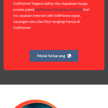
IndiHome? Segera daftar dan dapatkan harga
disesuaikan dengan kebutuhan pengguna, mulai dari
promo paket
IndiHome Pangkalan Kerinci
hari
paket hemat hingga paket lengkap dengan fitur
ini, rasakan internet wifi IndiHome cepat,
premium,berikut ulasan singkatnya:
tayangan seru dan fitur lengkap hanya di
IndiHome!
Paket Easy
Harga:
Rp 120.000 – Rp 140.000
Fitur:
Kuota internet (Orbit 25GB + Keluarga 10GB),
nelpon & SMS sesama member (50.000 menit & SMS).
Mulai Sekarang
Kelebihan:
Cocok untuk pengguna yang butuh kuota
internet dan komunikasi intensif dengan sesama
Telkomsel. Harga terjangkau untuk kebutuhan harian.
Paket Complete
Harga:
Mulai dari Rp 405.000 hingga Rp 730.000/bulan
Fitur:
Kuota internet (Orbit 20GB + Keluarga), nelpon &