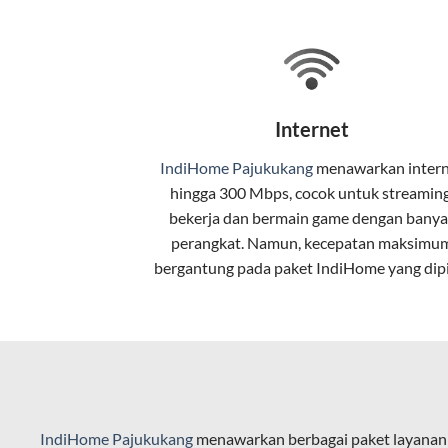
Selain internet, layanan IndiHome jug
Teknologi di Balik WiFi Indi
Wifi IndiHome menggunakan teknologi 
Internet
pelanggan. Teknologi ini memiliki beb
IndiHome Pajukukang
menawarkan
inter
Kecepatan Tinggi
hingga 300 Mbps, cocok untuk streaming
Serat optik mampu mentransmisikan da
bekerja dan bermain game dengan banya
perangkat. Namun, kecepatan maksimu
Koneksi Stabil
bergantung pada paket IndiHome yang dipi
Minim gangguan dari cuaca atau interf
Latensi Rendah
Cocok untuk aktivitas yang membutuhk
Kapasitas Lebih Besar
IndiHome Pajukukang
menawarkan berbagai paket layanan 