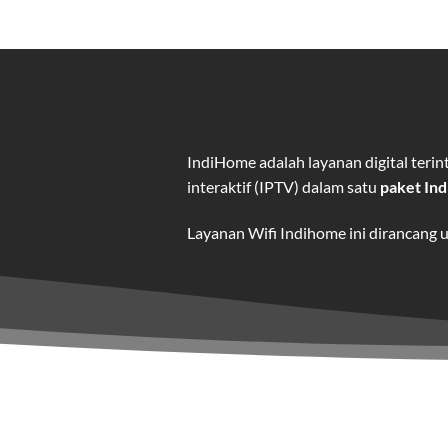
IndiHome adalah layanan digital ter
interaktif (IPTV) dalam satu
paket In
Layanan Wifi Indihome ini dirancang 
dan hiburan berkualitas tinggi.
Wifi IndiHome adalah layanan
interne
IndiHome menawarkan koneksi internet
kebutuhan pengguna.