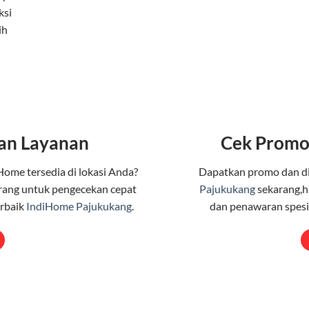
ksi
ih
an Layanan
Cek Promo
Home tersedia di lokasi Anda?
Dapatkan promo dan d
rang untuk pengecekan cepat
Pajukukang
sekarang,h
erbaik
IndiHome Pajukukang
.
dan penawaran spesia