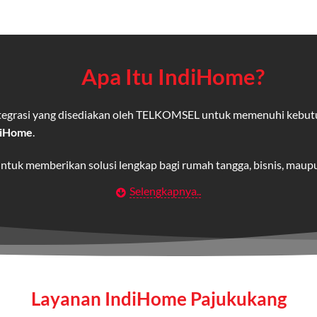
Apa Itu IndiHome?
integrasi yang disediakan oleh TELKOMSEL untuk memenuhi kebut
diHome
.
untuk memberikan solusi lengkap bagi rumah tangga, bisnis, mau
Selengkapnya..
Wifi IndiHome
t
berbasis fiber optic yang disediakan oleh Telkom Indonesia unt
 yang cepat, stabil, dan memiliki berbagai pilihan paket IndiHo
Layanan IndiHome Pajukukang