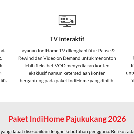
a mencakup TV interaktif (
IndiHome TV
) dan telepon rumah dalam
Home
Fiber To The Home (FTTH), yang berarti koneksi internet menggu
TV Interaktif
erapa keunggulan:
net
Layanan
IndiHome TV
dilengkapi fitur Pause &
,
Rewind dan Video on Demand untuk menonton
ta dalam kecepatan tinggi hingga 1 Gbps, lebih cepat dibanding
k
I
lebih fleksibel. VOD menyediakan konten
m
unt
eksklusif, namun ketersediaan konten
lih.
m
bergantung pada paket IndiHome yang dipilih.
erensi elektromagnetik, sehingga koneksi tetap lancar.
an koneksi cepat seperti gaming, streaming, dan video conferenc
Paket IndiHome Pajukukang 2026
yang dapat disesuaikan dengan kebutuhan pengguna. Berikut ad