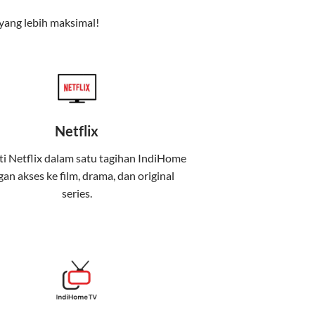
yang lebih maksimal!
Netflix
i Netflix dalam satu tagihan IndiHome
an akses ke film, drama, dan original
uga menghadirkan Telkomsel One, sebuah
series.
iburan, dan komunikasi dalam satu paket
 mobile internet (Telkomsel) dalam satu paket.