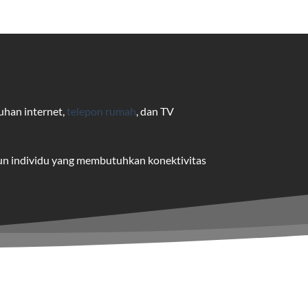
uhan internet,
telepon rumah
, dan TV
pun individu yang membutuhkan konektivitas
uk pengguna rumah dan bisnis.
me yang dapat disesuaikan dengan