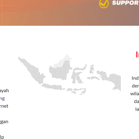
Ind
den
layah
wila
ng
da
rnet
l
ggan
Rp