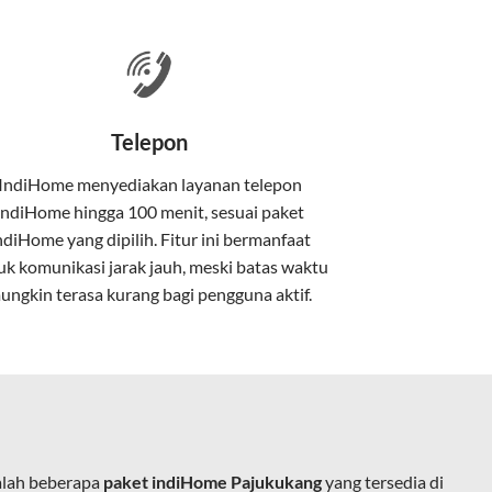
 satu paket.
nakan kabel serat optik hingga ke rumah
Telepon
IndiHome menyediakan layanan
telepon
IndiHome
hingga 100 menit, sesuai paket
kan kabel tembaga atau DSL.
ndiHome yang dipilih. Fitur ini bermanfaat
uk komunikasi jarak jauh, meski batas waktu
ungkin terasa kurang bagi pengguna aktif.
e.
alah beberapa
paket indiHome Pajukukang
yang tersedia di