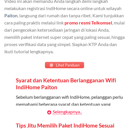
Video ini akan memandu Anda langkah demi langkah
Admin dapat mendaftarkan hingga 5 anggota
melakukan registrasi IndiHome secara online untuk wilayah
keluarga atau teman untuk menggunakan kuota ini.
Paiton
, langsung dari rumah dan tanpa ribet. Kami tunjukkan
cara paling praktis melalui link
promo resmi Telkomsel
, mulai
Berlaku Nasional
dari pengecekan ketersediaan jaringan di lokasi Anda,
memilih paket internet super cepat yang paling sesuai, hingga
Kuota keluarga bisa digunakan di seluruh Indonesia
proses verifikasi data yang simpel. Siapkan KTP Anda dan
untuk jaringan 2G, 3G, dan 4G.
ikuti tutorial lengkapnya.
Tidak Berlaku untuk Roaming
Lihat Panduan
Kuota ini hanya bisa digunakan di dalam negeri.
Syarat dan Ketentuan Berlangganan Wifi
Cara Menggunakan Kuota Keluarga
IndiHome Paiton
Daftarkan Anggota: Admin dapat mendaftarkan anggota
Sebelum berlangganan wifi IndiHome, pelanggan perlu
melalui aplikasi MyTelkomsel atau website Telkomsel One.
memahami beberapa syarat dan ketentuan yang
berlaku:
Selengkapnya..
Bagikan Kuota: Setelah terdaftar, anggota bisa langsung
menggunakan kuota keluarga.
Kontrak Berlangganan
Tips Jitu Memilih Paket IndiHome Sesuai
Pantau Penggunaan: Admin dapat memantau penggunaan