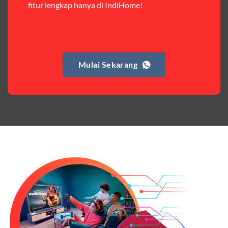
fitur lengkap hanya di IndiHome!
Paket Easy
Harga:
Rp 120.000 – Rp 140.000
Fitur:
Kuota internet (Orbit 25GB + Keluarga 10GB),
nelpon & SMS sesama member (50.000 menit & SMS).
Mulai Sekarang
Kelebihan:
Cocok untuk pengguna yang butuh kuota
internet dan komunikasi intensif dengan sesama
Telkomsel. Harga terjangkau untuk kebutuhan harian.
Paket Complete
Harga:
Mulai dari Rp 405.000 hingga Rp 730.000/bulan
Fitur:
Kuota internet (Orbit 20GB + Keluarga), nelpon &
SMS semua operator, akses layanan streaming (Catchplay,
Vidio, WeTV, Disney+, dll.), dan paket TV 82 channel
(untuk beberapa pilihan).
Kelebihan:
Paket lengkap untuk pengguna yang