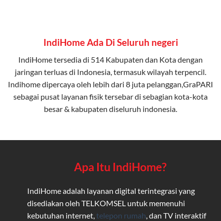
IndiHome Ada Di Seluruh negeri
IndiHome tersedia di 514 Kabupaten dan Kota dengan
jaringan terluas di Indonesia, termasuk wilayah terpencil.
Indihome dipercaya oleh lebih dari 8 juta pelanggan,GraPARI
sebagai pusat layanan fisik tersebar di sebagian kota-kota
besar & kabupaten diseluruh indonesia.
Apa Itu IndiHome?
IndiHome adalah layanan digital terintegrasi yang
disediakan oleh TELKOMSEL untuk memenuhi
kebutuhan internet,
telepon rumah
, dan TV interaktif