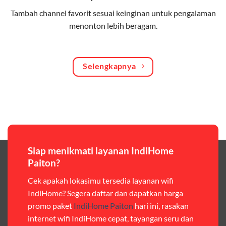
Tambah channel favorit sesuai keinginan untuk pengalaman
Bagikan kuota internet hingga 30 GB dengan anggota
menonton lebih beragam.
keluarga atau teman secara praktis.
One Bill System
Tagihan internet rumah dan kuota keluarga digabung
Selengkapnya
dalam satu pembayaran.
WiFi Murah 100 Ribuan
Hemat biaya dengan paket internet berkualitas tinggi
yang terjangkau.
Siap menikmati layanan IndiHome
Pilihan Paket & Harga Telkomsel One
Paiton?
Telkomsel One menawarkan beragam paket yang bisa
Cek apakah lokasimu tersedia layanan wifi
disesuaikan dengan kebutuhan pengguna, mulai dari
IndiHome? Segera daftar dan dapatkan harga
paket hemat hingga paket lengkap dengan fitur
promo paket
IndiHome Paiton
hari ini, rasakan
premium,berikut ulasan singkatnya:
internet wifi IndiHome cepat, tayangan seru dan