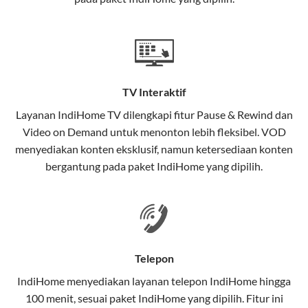
satu paket.
Teknologi di Balik WiFi IndiHome
Wifi IndiHome menggunakan teknologi Fiber To The
Home (FTTH), yang berarti koneksi internet
TV Interaktif
menggunakan kabel serat optik hingga ke rumah
pelanggan. Teknologi ini memiliki beberapa
Layanan
IndiHome TV
dilengkapi fitur Pause & Rewind dan
keunggulan:
Video on Demand untuk menonton lebih fleksibel. VOD
menyediakan konten eksklusif, namun ketersediaan konten
Kecepatan Tinggi
bergantung pada paket IndiHome yang dipilih.
Serat optik mampu mentransmisikan data dalam
kecepatan tinggi hingga 1 Gbps, lebih cepat
dibandingkan kabel tembaga atau DSL.
Koneksi Stabil
Telepon
Minim gangguan dari cuaca atau interferensi
IndiHome menyediakan layanan
telepon IndiHome
hingga
elektromagnetik, sehingga koneksi tetap lancar.
100 menit, sesuai paket IndiHome yang dipilih. Fitur ini