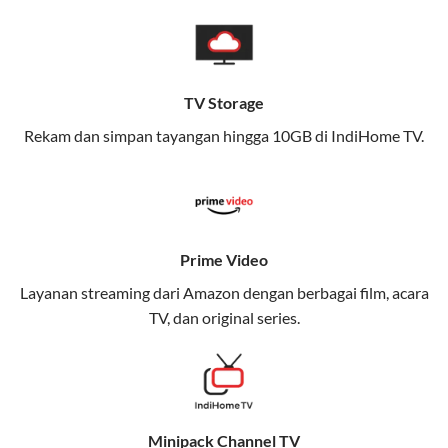
pengalaman broadband yang seamless,
memungkinkan Anda menikmati internet cepat baik
di rumah maupun saat bepergian.
TV Storage
Dengan Telkomsel One, Anda tidak terikat pada satu
teknologi jaringan tertentu, sehingga bisa menikmati
Rekam dan simpan tayangan hingga 10GB di IndiHome TV.
fleksibilitas dan kenyamanan maksimal.
Keunggulan Telkomsel One
Kecepatan Internet Hingga 300 Mbps
Prime Video
Nikmati kecepatan internet super cepat untuk
Layanan streaming dari Amazon dengan berbagai film, acara
streaming, gaming, dan bekerja dari rumah.
TV, dan original series.
Dynamic IP
Memudahkan Anda dalam mengelola jaringan dan
meningkatkan keamanan.
Minipack Channel TV
Kuota Keluarga