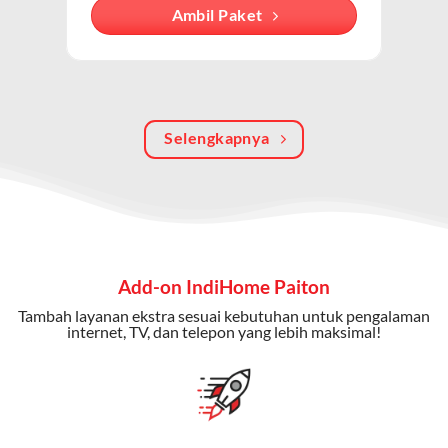
Dengan paket ini, Anda bisa menikmati hiburan TV
Ambil Paket
berkualitas, internet cepat, dan komunikasi telepon
dalam satu langganan.
Keunggulan Paket IndiHome Internet, TV & Telepon
Selengkapnya
Internet Cepat:
Kecepatan wifi IndiHome ini mencapai
300 Mbps untuk aktivitas online tanpa hambatan.
TV Interaktif:
Akses ratusan channel TV lokal dan
internasional, termasuk fitur replay dan on-demand.
Telepon Rumah:
Gratis nelpon lokal dan interlokal dengan
Add-on IndiHome Paiton
kuota tertentu.
Tambah layanan ekstra sesuai kebutuhan untuk pengalaman
Bonus Fitur:
Beberapa paket menyertakan bonus seperti
internet, TV, dan telepon yang lebih maksimal!
gratis streaming platform atau diskon langganan.
Selain Paket IndiHome yang
menawarkan layanan internet,