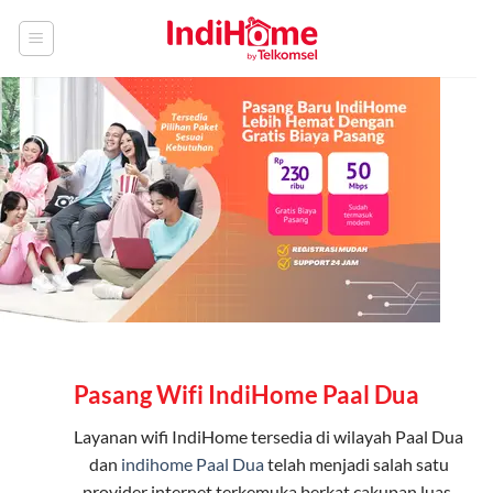
Skip
to
content
Pasang Wifi IndiHome Paal Dua
Layanan
wifi IndiHome
tersedia di wilayah Paal Dua
dan
indihome Paal Dua
telah menjadi salah satu
provider internet terkemuka berkat cakupan luas,