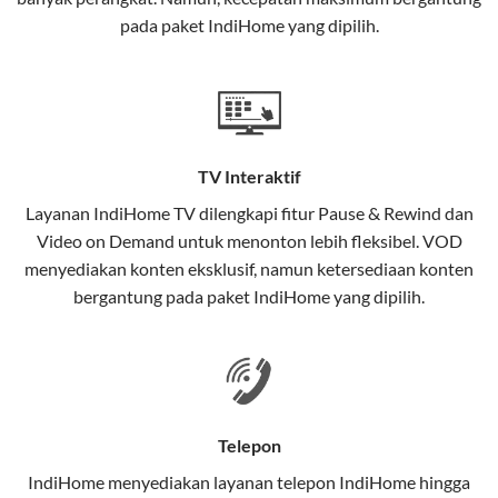
interaktif (
IndiHome TV
) dan telepon rumah dalam
pada paket IndiHome yang dipilih.
satu paket.
Teknologi di Balik WiFi IndiHome
Wifi IndiHome menggunakan teknologi Fiber To The
Home (FTTH), yang berarti koneksi internet
TV Interaktif
menggunakan kabel serat optik hingga ke rumah
pelanggan. Teknologi ini memiliki beberapa
Layanan
IndiHome TV
dilengkapi fitur Pause & Rewind dan
keunggulan:
Video on Demand untuk menonton lebih fleksibel. VOD
menyediakan konten eksklusif, namun ketersediaan konten
Kecepatan Tinggi
bergantung pada paket IndiHome yang dipilih.
Serat optik mampu mentransmisikan data dalam
kecepatan tinggi hingga 1 Gbps, lebih cepat
dibandingkan kabel tembaga atau DSL.
Koneksi Stabil
Telepon
Minim gangguan dari cuaca atau interferensi
IndiHome menyediakan layanan
telepon IndiHome
hingga
elektromagnetik, sehingga koneksi tetap lancar.