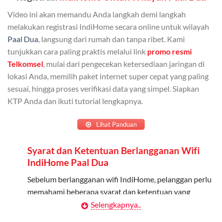
Bisa Dibagi Hingga 5 Anggota
Video ini akan memandu Anda langkah demi langkah
Admin dapat mendaftarkan hingga 5 anggota
melakukan registrasi IndiHome secara online untuk wilayah
keluarga atau teman untuk menggunakan kuota ini.
Paal Dua
, langsung dari rumah dan tanpa ribet. Kami
tunjukkan cara paling praktis melalui link
promo resmi
Berlaku Nasional
Telkomsel
, mulai dari pengecekan ketersediaan jaringan di
lokasi Anda, memilih paket internet super cepat yang paling
Kuota keluarga bisa digunakan di seluruh Indonesia
sesuai, hingga proses verifikasi data yang simpel. Siapkan
untuk jaringan 2G, 3G, dan 4G.
KTP Anda dan ikuti tutorial lengkapnya.
Tidak Berlaku untuk Roaming
Lihat Panduan
Kuota ini hanya bisa digunakan di dalam negeri.
Syarat dan Ketentuan Berlangganan Wifi
Cara Menggunakan Kuota Keluarga
IndiHome Paal Dua
Daftarkan Anggota: Admin dapat mendaftarkan anggota
Sebelum berlangganan wifi IndiHome, pelanggan perlu
melalui aplikasi MyTelkomsel atau website Telkomsel One.
memahami beberapa syarat dan ketentuan yang
berlaku:
Selengkapnya..
Bagikan Kuota: Setelah terdaftar, anggota bisa langsung
menggunakan kuota keluarga.