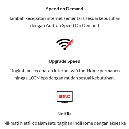
menawarkan layanan internet,
Speed on Demand
TV, dan telepon rumah, Telkomsel
Tambah kecepatan internet sementara sesuai kebutuhan
juga menghadirkan Telkomsel
dengan Add-on
Speed On Demand
One, sebuah solusi lengkap untuk
kebutuhan digital Anda.
Telkomsel One menggabungkan
layanan internet, hiburan, dan
Upgrade Speed
komunikasi dalam satu paket
Tingkatkan kecepatan internet wifi IndiHome permanen
praktis.
hingga 100Mbps dengan mudah sesuai kebutuhan.
Apa Itu Telkomsel One?
Telkomsel One adalah layanan konvergensi yang
menggabungkan konektivitas internet rumah
(IndiHome/Telkomsel Orbit) dan mobile internet
Netflix
(Telkomsel) dalam satu paket.
Nikmati Netflix dalam satu tagihan IndiHome dengan akses ke