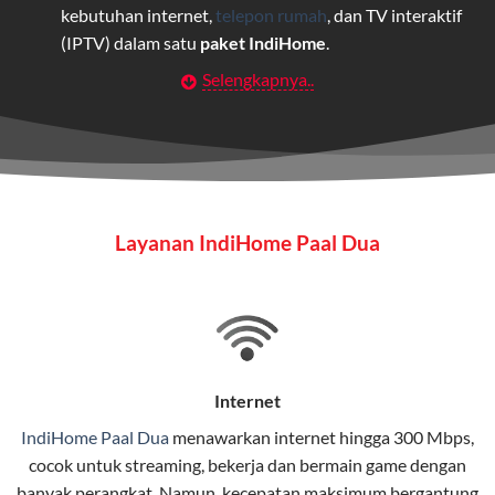
kebutuhan internet,
telepon rumah
, dan TV interaktif
(IPTV) dalam satu
paket IndiHome
.
Selengkapnya..
Layanan Wifi Indihome ini dirancang untuk
memberikan solusi lengkap bagi rumah tangga, bisnis,
maupun individu yang membutuhkan konektivitas dan
hiburan berkualitas tinggi.
Wifi IndiHome
Layanan IndiHome Paal Dua
Wifi IndiHome adalah layanan
internet
berbasis fiber
optic yang disediakan oleh Telkom Indonesia untuk
pengguna rumah dan bisnis.
IndiHome menawarkan koneksi internet yang cepat,
stabil, dan memiliki berbagai pilihan paket IndiHome
Internet
yang dapat disesuaikan dengan kebutuhan pengguna.
IndiHome Paal Dua
menawarkan
internet
hingga 300 Mbps,
cocok untuk streaming, bekerja dan bermain game dengan
Selain internet, layanan IndiHome juga mencakup TV
banyak perangkat. Namun, kecepatan maksimum bergantung