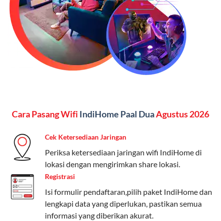
Kelebihan:
Paket lengkap untuk pengguna yang
menginginkan internet, komunikasi, dan hiburan
(streaming & TV) dalam satu paket.
Paket Dynamic IP
Harga:
Mulai dari Rp 180.000 hingga Rp 888.000/bulan
Fitur:
Kecepatan internet 10Mbps-300Mbps, kuota
Cara Pasang Wifi
IndiHome Paal Dua
Agustus 2026
keluarga, nelpon & SMS semua operator, dan akses
Disney+ (untuk paket tertentu).
Cek Ketersediaan Jaringan
Kelebihan:
Cocok untuk pengguna yang membutuhkan
Periksa ketersediaan jaringan wifi IndiHome di
koneksi internet cepat dan stabil dengan fleksibilitas
lokasi dengan mengirimkan share lokasi.
kuota. Pilihan harga bervariasi sesuai kebutuhan.
Registrasi
Isi formulir pendaftaran,pilih paket IndiHome dan
Telkomsel One menyediakan pilihan paket yang
lengkapi data yang diperlukan, pastikan semua
beragam, mulai dari paket hemat hingga premium.
informasi yang diberikan akurat.
Pengguna bisa memilih sesuai kebutuhan, baik untuk