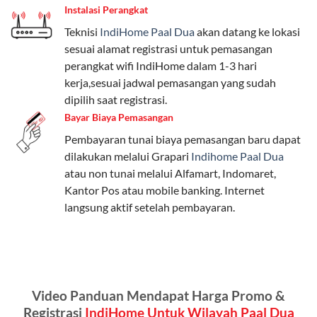
Instalasi Perangkat
internet, komunikasi, atau hiburan.
Teknisi
IndiHome Paal Dua
akan datang ke lokasi
Paket Easy cocok untuk kebutuhan dasar, Paket
sesuai alamat registrasi untuk pemasangan
Complete untuk yang menginginkan fitur lengkap,
perangkat wifi IndiHome dalam 1-3 hari
dan Paket Dynamic IP untuk pengguna yang
kerja,sesuai jadwal pemasangan yang sudah
memprioritaskan kecepatan internet tinggi.
dipilih saat registrasi.
Bayar Biaya Pemasangan
Paket Telkomsel One dengan Kuota Keluarga
Pembayaran tunai biaya pemasangan baru dapat
Salah satu fitur unggulan Telkomsel One adalah Paket
dilakukan melalui Grapari
Indihome Paal Dua
Kuota Keluarga. Dengan kuota hingga 30 GB, Anda
atau non tunai melalui Alfamart, Indomaret,
bisa membagikan internet kepada anggota keluarga
Kantor Pos atau mobile banking. Internet
atau teman tanpa perlu khawatir kehabisan kuota.
langsung aktif setelah pembayaran.
Berikut adalah detailnya:
Kuota Keluarga 30 GB
Kuota ini dapat digunakan secara bersama-sama oleh
Video Panduan Mendapat Harga Promo &
Admin (pelanggan utama) dan anggota yang terdaftar.
Registrasi
IndiHome Untuk Wilayah Paal Dua