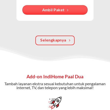
internet, TV kabel (IndiHome TV), dan telepon rumah.
Dengan paket ini, Anda bisa menikmati hiburan TV
Ambil Paket
berkualitas, internet cepat, dan komunikasi telepon
dalam satu langganan.
Keunggulan Paket IndiHome Internet, TV & Telepon
Selengkapnya
Internet Cepat:
Kecepatan wifi IndiHome ini mencapai
300 Mbps untuk aktivitas online tanpa hambatan.
TV Interaktif:
Akses ratusan channel TV lokal dan
internasional, termasuk fitur replay dan on-demand.
Telepon Rumah:
Gratis nelpon lokal dan interlokal dengan
Add-on IndiHome Paal Dua
kuota tertentu.
Tambah layanan ekstra sesuai kebutuhan untuk pengalaman
Bonus Fitur:
Beberapa paket menyertakan bonus seperti
internet, TV, dan telepon yang lebih maksimal!
gratis streaming platform atau diskon langganan.
Selain Paket IndiHome yang