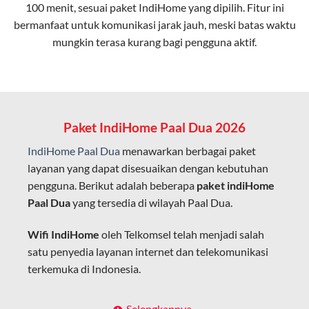
100 menit, sesuai paket IndiHome yang dipilih. Fitur ini
bermanfaat untuk komunikasi jarak jauh, meski batas waktu
Latensi Rendah
mungkin terasa kurang bagi pengguna aktif.
Cocok untuk aktivitas yang membutuhkan koneksi
cepat seperti gaming, streaming, dan video conference.
Kapasitas Lebih Besar
Mampu menangani banyak perangkat sekaligus tanpa
Paket IndiHome Paal Dua 2026
penurunan kualitas koneksi.
IndiHome Paal Dua
menawarkan berbagai paket
Dengan teknologi ini, IndiHome memberikan pengalaman
layanan yang dapat disesuaikan dengan kebutuhan
internet yang lebih baik bagi pengguna untuk bekerja,
pengguna. Berikut adalah beberapa
paket indiHome
belajar, dan hiburan di rumah.
Paal Dua
yang tersedia di wilayah Paal Dua.
IndiHome sering disebut sebagai WiFi IndiHome karena
Wifi IndiHome
oleh Telkomsel telah menjadi salah
layanan internet yang disediakan menggunakan jaringan
satu penyedia layanan internet dan telekomunikasi
fiber optic dapat dikoneksikan melalui perangkat router
terkemuka di Indonesia.
WiFi.
Hal ini memungkinkan pengguna untuk mengakses
Dengan berbagai pilihan paket indihome Paal Dua
Selengkapnya..