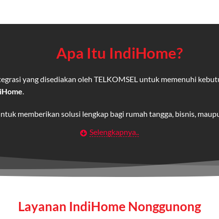
Apa Itu IndiHome?
integrasi yang disediakan oleh TELKOMSEL untuk memenuhi kebut
diHome
.
untuk memberikan solusi lengkap bagi rumah tangga, bisnis, mau
Selengkapnya..
Wifi IndiHome
t
berbasis fiber optic yang disediakan oleh Telkom Indonesia unt
 yang cepat, stabil, dan memiliki berbagai pilihan paket IndiHo
Layanan IndiHome Nonggunong