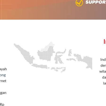
Ind
den
layah
wila
ong
da
rnet
l
ggan
 Rp