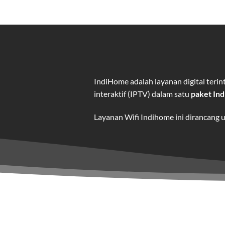
IndiHome adalah layanan digital ter
interaktif (IPTV) dalam satu
paket In
Layanan Wifi Indihome ini dirancang 
dan hiburan berkualitas tinggi.
Wifi IndiHome adalah layanan
interne
IndiHome menawarkan koneksi internet
kebutuhan pengguna.