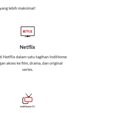
yang lebih maksimal!
Netflix
i Netflix dalam satu tagihan IndiHome
an akses ke film, drama, dan original
uga menghadirkan Telkomsel One, sebuah
series.
iburan, dan komunikasi dalam satu paket
 mobile internet (Telkomsel) dalam satu paket.