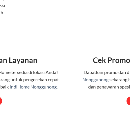
ksi
ih
an Layanan
Cek Promo
Home tersedia di lokasi Anda?
Dapatkan promo dan d
rang untuk pengecekan cepat
Nonggunong
sekarang,h
rbaik
IndiHome Nonggunong
.
dan penawaran spesia