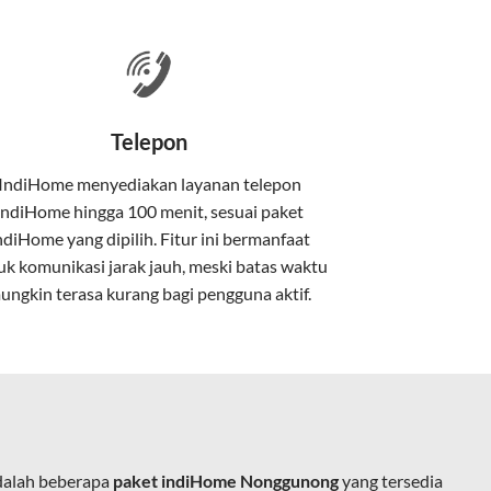
 satu paket.
nakan kabel serat optik hingga ke rumah
Telepon
IndiHome menyediakan layanan
telepon
IndiHome
hingga 100 menit, sesuai paket
kan kabel tembaga atau DSL.
ndiHome yang dipilih. Fitur ini bermanfaat
uk komunikasi jarak jauh, meski batas waktu
ungkin terasa kurang bagi pengguna aktif.
e.
dalah beberapa
paket indiHome Nonggunong
yang tersedia