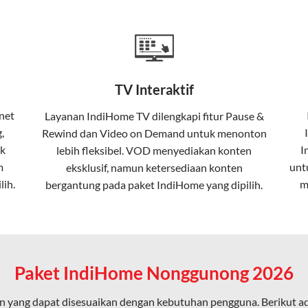
a mencakup TV interaktif (
IndiHome TV
) dan telepon rumah dalam
Home
Fiber To The Home (FTTH), yang berarti koneksi internet menggu
TV Interaktif
erapa keunggulan:
net
Layanan
IndiHome TV
dilengkapi fitur Pause &
,
Rewind dan Video on Demand untuk menonton
ta dalam kecepatan tinggi hingga 1 Gbps, lebih cepat dibanding
k
I
lebih fleksibel. VOD menyediakan konten
m
unt
eksklusif, namun ketersediaan konten
lih.
m
bergantung pada paket IndiHome yang dipilih.
erensi elektromagnetik, sehingga koneksi tetap lancar.
an koneksi cepat seperti gaming, streaming, dan video conferenc
Paket IndiHome Nonggunong 2026
 yang dapat disesuaikan dengan kebutuhan pengguna. Berikut a