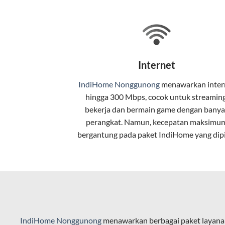
Selain internet, layanan IndiHome jug
Teknologi di Balik WiFi Indi
Wifi IndiHome menggunakan teknologi 
Internet
pelanggan. Teknologi ini memiliki beb
IndiHome Nonggunong
menawarkan
inter
Kecepatan Tinggi
hingga 300 Mbps, cocok untuk streaming
Serat optik mampu mentransmisikan da
bekerja dan bermain game dengan banya
perangkat. Namun, kecepatan maksimu
Koneksi Stabil
bergantung pada paket IndiHome yang dipi
Minim gangguan dari cuaca atau interf
Latensi Rendah
Cocok untuk aktivitas yang membutuhk
Kapasitas Lebih Besar
IndiHome Nonggunong
menawarkan berbagai paket layanan