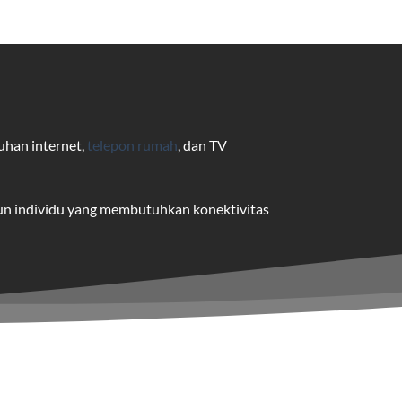
uhan internet,
telepon rumah
, dan TV
pun individu yang membutuhkan konektivitas
uk pengguna rumah dan bisnis.
me yang dapat disesuaikan dengan