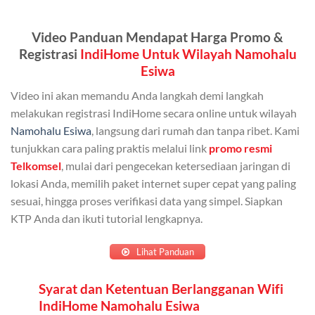
Kuota ini dapat digunakan secara bersama-sama oleh
Admin (pelanggan utama) dan anggota yang terdaftar.
Video Panduan Mendapat Harga Promo &
Bisa Dibagi Hingga 5 Anggota
Registrasi
IndiHome Untuk Wilayah Namohalu
Esiwa
Admin dapat mendaftarkan hingga 5 anggota
keluarga atau teman untuk menggunakan kuota ini.
Video ini akan memandu Anda langkah demi langkah
melakukan registrasi IndiHome secara online untuk wilayah
Berlaku Nasional
Namohalu Esiwa
, langsung dari rumah dan tanpa ribet. Kami
Kuota keluarga bisa digunakan di seluruh Indonesia
tunjukkan cara paling praktis melalui link
promo resmi
untuk jaringan 2G, 3G, dan 4G.
Telkomsel
, mulai dari pengecekan ketersediaan jaringan di
lokasi Anda, memilih paket internet super cepat yang paling
Tidak Berlaku untuk Roaming
sesuai, hingga proses verifikasi data yang simpel. Siapkan
KTP Anda dan ikuti tutorial lengkapnya.
Kuota ini hanya bisa digunakan di dalam negeri.
Cara Menggunakan Kuota Keluarga
Lihat Panduan
Daftarkan Anggota: Admin dapat mendaftarkan anggota
Syarat dan Ketentuan Berlangganan Wifi
IndiHome Namohalu Esiwa
melalui aplikasi MyTelkomsel atau website Telkomsel One.