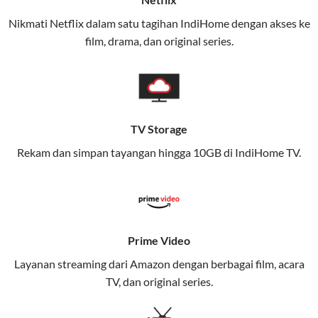
(Telkomsel) dalam satu paket.
Nikmati Netflix dalam satu tagihan IndiHome dengan akses ke
film, drama, dan original series.
Layanan ini dirancang untuk memberikan
pengalaman broadband yang seamless,
memungkinkan Anda menikmati internet cepat baik
di rumah maupun saat bepergian.
TV Storage
Dengan Telkomsel One, Anda tidak terikat pada satu
teknologi jaringan tertentu, sehingga bisa menikmati
Rekam dan simpan tayangan hingga 10GB di IndiHome TV.
fleksibilitas dan kenyamanan maksimal.
Keunggulan Telkomsel One
Kecepatan Internet Hingga 300 Mbps
Prime Video
Nikmati kecepatan internet super cepat untuk
Layanan streaming dari Amazon dengan berbagai film, acara
streaming, gaming, dan bekerja dari rumah.
TV, dan original series.
Dynamic IP