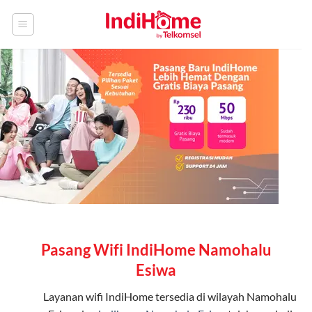
Skip
to
content
Pasang Wifi IndiHome Namohalu
Esiwa
Layanan
wifi IndiHome
tersedia di wilayah Namohalu