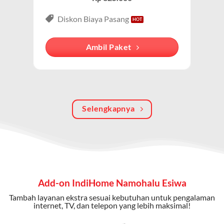
Paket IndiHome Internet, TV & Telepon
adalah solusi
lengkap dari IndiHome yang menggabungkan
Diskon Biaya Pasang
internet, TV kabel (IndiHome TV), dan telepon rumah.
Dengan paket ini, Anda bisa menikmati hiburan TV
Ambil Paket
berkualitas, internet cepat, dan komunikasi telepon
dalam satu langganan.
Keunggulan Paket IndiHome Internet, TV & Telepon
Selengkapnya
Internet Cepat:
Kecepatan wifi IndiHome ini mencapai
300 Mbps untuk aktivitas online tanpa hambatan.
TV Interaktif:
Akses ratusan channel TV lokal dan
internasional, termasuk fitur replay dan on-demand.
Telepon Rumah:
Gratis nelpon lokal dan interlokal dengan
Add-on IndiHome Namohalu Esiwa
kuota tertentu.
Tambah layanan ekstra sesuai kebutuhan untuk pengalaman
Bonus Fitur:
Beberapa paket menyertakan bonus seperti
internet, TV, dan telepon yang lebih maksimal!
gratis streaming platform atau diskon langganan.