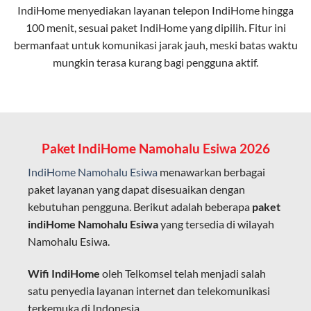
IndiHome menyediakan layanan
telepon IndiHome
hingga
elektromagnetik, sehingga koneksi tetap lancar.
100 menit, sesuai paket IndiHome yang dipilih. Fitur ini
bermanfaat untuk komunikasi jarak jauh, meski batas waktu
Latensi Rendah
mungkin terasa kurang bagi pengguna aktif.
Cocok untuk aktivitas yang membutuhkan koneksi
cepat seperti gaming, streaming, dan video conference.
Kapasitas Lebih Besar
Mampu menangani banyak perangkat sekaligus tanpa
Paket IndiHome Namohalu Esiwa 2026
penurunan kualitas koneksi.
IndiHome Namohalu Esiwa
menawarkan berbagai
Dengan teknologi ini, IndiHome memberikan pengalaman
paket layanan yang dapat disesuaikan dengan
internet yang lebih baik bagi pengguna untuk bekerja,
kebutuhan pengguna. Berikut adalah beberapa
paket
belajar, dan hiburan di rumah.
indiHome Namohalu Esiwa
yang tersedia di wilayah
Namohalu Esiwa.
IndiHome sering disebut sebagai WiFi IndiHome karena
layanan internet yang disediakan menggunakan jaringan
Wifi IndiHome
oleh Telkomsel telah menjadi salah
fiber optic dapat dikoneksikan melalui perangkat router
satu penyedia layanan internet dan telekomunikasi
WiFi.
terkemuka di Indonesia.