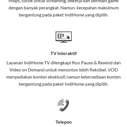
Mbps, cocok untuk streaming, bekerja dan bermain game
Selain internet, layanan IndiHome juga mencakup TV
dengan banyak perangkat. Namun, kecepatan maksimum
interaktif (
IndiHome TV
) dan telepon rumah dalam
bergantung pada paket IndiHome yang dipilih.
satu paket.
Teknologi di Balik WiFi IndiHome
Wifi IndiHome menggunakan teknologi Fiber To The
Home (FTTH), yang berarti koneksi internet
TV Interaktif
menggunakan kabel serat optik hingga ke rumah
pelanggan. Teknologi ini memiliki beberapa
Layanan
IndiHome TV
dilengkapi fitur Pause & Rewind dan
keunggulan:
Video on Demand untuk menonton lebih fleksibel. VOD
menyediakan konten eksklusif, namun ketersediaan konten
Kecepatan Tinggi
bergantung pada paket IndiHome yang dipilih.
Serat optik mampu mentransmisikan data dalam
kecepatan tinggi hingga 1 Gbps, lebih cepat
dibandingkan kabel tembaga atau DSL.
Koneksi Stabil
Telepon
Minim gangguan dari cuaca atau interferensi