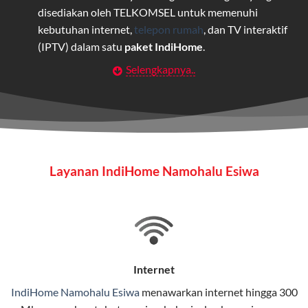
disediakan oleh TELKOMSEL untuk memenuhi
kebutuhan internet,
telepon rumah
, dan TV interaktif
(IPTV) dalam satu
paket IndiHome
.
Selengkapnya..
Layanan Wifi Indihome ini dirancang untuk
memberikan solusi lengkap bagi rumah tangga, bisnis,
maupun individu yang membutuhkan konektivitas dan
hiburan berkualitas tinggi.
Wifi IndiHome
Layanan IndiHome Namohalu Esiwa
Wifi IndiHome adalah layanan
internet
berbasis fiber
optic yang disediakan oleh Telkom Indonesia untuk
pengguna rumah dan bisnis.
IndiHome menawarkan koneksi internet yang cepat,
stabil, dan memiliki berbagai pilihan paket IndiHome
Internet
yang dapat disesuaikan dengan kebutuhan pengguna.
IndiHome Namohalu Esiwa
menawarkan
internet
hingga 300