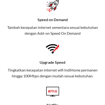
Selain Paket IndiHome yang
menawarkan layanan internet,
Speed on Demand
TV, dan telepon rumah, Telkomsel
Tambah kecepatan internet sementara sesuai kebutuhan
juga menghadirkan Telkomsel
dengan Add-on
Speed On Demand
One, sebuah solusi lengkap untuk
kebutuhan digital Anda.
Telkomsel One menggabungkan
layanan internet, hiburan, dan
Upgrade Speed
komunikasi dalam satu paket
Tingkatkan kecepatan internet wifi IndiHome permanen
praktis.
hingga 100Mbps dengan mudah sesuai kebutuhan.
Apa Itu Telkomsel One?
Telkomsel One adalah layanan konvergensi yang
menggabungkan konektivitas internet rumah
(IndiHome/Telkomsel Orbit) dan mobile internet
Netflix