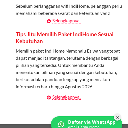
Bagikan Kuota: Setelah terdaftar, anggota bisa langsung
Sebelum berlangganan wifi IndiHome, pelanggan perlu
menggunakan kuota keluarga.
memahami beberapa syarat dan ketentuan yang
berlaku:
Selengkapnya..
Pantau Penggunaan: Admin dapat memantau penggunaan
kuota melalui aplikasi MyTelkomsel.
Kontrak Berlangganan
Tips Jitu Memilih Paket IndiHome Sesuai
Kebutuhan
Pelanggan harus menandatangani Kontrak
Berlangganan yang mencakup data pelanggan, jenis
Memilih paket IndiHome Namohalu Esiwa yang tepat
layanan indihome Namohalu Esiwa yang dipilih, serta
dapat menjadi tantangan, terutama dengan berbagai
syarat dan ketentuan yang berlaku. Kontrak ini dapat
pilihan yang tersedia. Untuk membantu Anda
diubah atau ditambah sesuai kebutuhan.
menentukan pilihan yang sesuai dengan kebutuhan,
berikut adalah panduan lengkap yang mencakup
Biaya Pasang Baru (PSB)
informasi terbaru hingga Agustus 2026.
Pelanggan dikenakan Biaya Pasang Baru (PSB) setelah
Selengkapnya..
Menentukan Kebutuhan Kecepatan Internet
perangkat CPE (Customer Premises Equipment)
terpasang di alamat instalasi. Pembayaran PSB harus
Langkah pertama dalam memilih paket IndiHome
dilakukan sebelum layanan wifi indiHome dapat
Namohalu Esiwa adalah memahami kebutuhan
×
Daftar via WhatsApp
digunakan.
kecepatan wifi IndiHome yang anda butuhkan. Berikut
Ambil Harga Promo