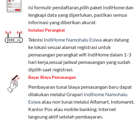
beragam, mulai dari paket hemat hingga premium.
Isi formulir pendaftaran,pilih paket IndiHome dan
Pengguna bisa memilih sesuai kebutuhan, baik untuk
lengkapi data yang diperlukan, pastikan semua
internet, komunikasi, atau hiburan.
informasi yang diberikan akurat.
Instalasi Perangkat
Paket Easy cocok untuk kebutuhan dasar, Paket
Teknisi
IndiHome Namohalu Esiwa
akan datang
Complete untuk yang menginginkan fitur lengkap,
ke lokasi sesuai alamat registrasi untuk
dan Paket Dynamic IP untuk pengguna yang
pemasangan perangkat wifi IndiHome dalam 1-3
memprioritaskan kecepatan internet tinggi.
hari kerja,sesuai jadwal pemasangan yang sudah
dipilih saat registrasi.
Paket Telkomsel One dengan Kuota Keluarga
Bayar Biaya Pemasangan
Salah satu fitur unggulan Telkomsel One adalah Paket
Pembayaran tunai biaya pemasangan baru dapat
Kuota Keluarga. Dengan kuota hingga 30 GB, Anda
dilakukan melalui Grapari
Indihome Namohalu
bisa membagikan internet kepada anggota keluarga
Esiwa
atau non tunai melalui Alfamart, Indomaret,
atau teman tanpa perlu khawatir kehabisan kuota.
Kantor Pos atau mobile banking. Internet
Berikut adalah detailnya:
langsung aktif setelah pembayaran.
Kuota Keluarga 30 GB