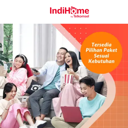
Skip
to
content