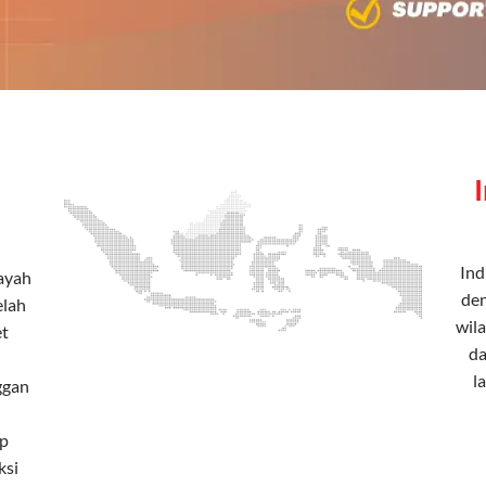
Ind
layah
den
elah
wila
et
da
l
ggan
Rp
ksi