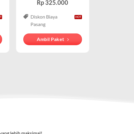
Rp 325.000
Diskon Biaya
rang mengasosiasikan layanan WiFi rumah
 lengkap. Cocok untuk keluarga atau pelaku bisnis kecil
Pasang
 dengan IndiHome , meskipun ada penyedia
Ambil Paket
cu pada cara pengguna mengakses internet
e TV), dan telepon rumah. Dengan paket ini, Anda bisa
yang lebih maksimal!