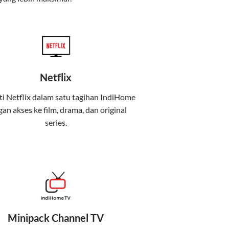
Netflix
i Netflix dalam satu tagihan IndiHome
an akses ke film, drama, dan original
uga menghadirkan Telkomsel One, sebuah
series.
iburan, dan komunikasi dalam satu paket
 mobile internet (Telkomsel) dalam satu paket.
Minipack Channel TV
at baik di rumah maupun saat bepergian.