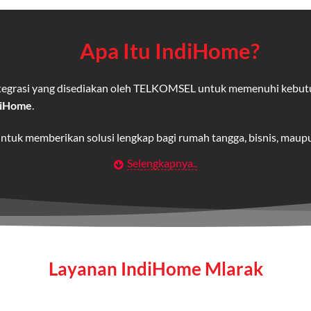
Apa Itu IndiHome?
integrasi yang disediakan oleh TELKOMSEL untuk memenuhi kebut
diHome
.
untuk memberikan solusi lengkap bagi rumah tangga, bisnis, mau
Selengkapnya..
Wifi IndiHome
t
berbasis fiber optic yang disediakan oleh Telkom Indonesia unt
 yang cepat, stabil, dan memiliki berbagai pilihan paket IndiHo
Layanan IndiHome Mlarak
a mencakup TV interaktif (
IndiHome TV
) dan telepon rumah dalam