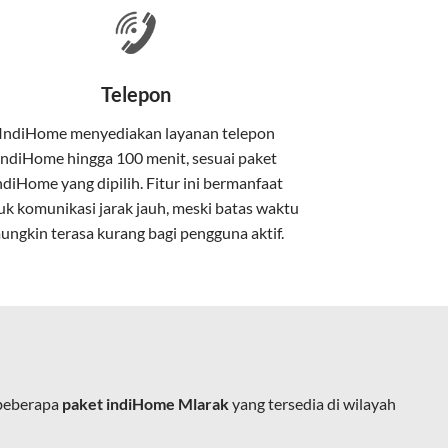
nakan kabel serat optik hingga ke rumah
Telepon
IndiHome menyediakan layanan
telepon
IndiHome
hingga 100 menit, sesuai paket
kan kabel tembaga atau DSL.
ndiHome yang dipilih. Fitur ini bermanfaat
uk komunikasi jarak jauh, meski batas waktu
ungkin terasa kurang bagi pengguna aktif.
e.
 beberapa
paket indiHome Mlarak
yang tersedia di wilayah