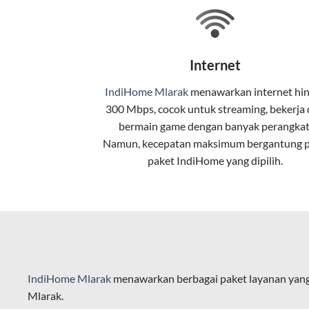
Teknologi di Balik WiFi Indi
Wifi IndiHome menggunakan teknologi 
Internet
pelanggan. Teknologi ini memiliki beb
IndiHome Mlarak
menawarkan
internet
hin
Kecepatan Tinggi
300 Mbps, cocok untuk streaming, bekerja
Serat optik mampu mentransmisikan da
bermain game dengan banyak perangkat
Namun, kecepatan maksimum bergantung 
Koneksi Stabil
paket IndiHome yang dipilih.
Minim gangguan dari cuaca atau interf
Latensi Rendah
Cocok untuk aktivitas yang membutuhk
Kapasitas Lebih Besar
IndiHome Mlarak
menawarkan berbagai paket layanan yang
Mampu menangani banyak perangkat seka
Mlarak.