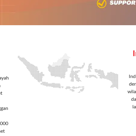
Ind
layah
den
h
wila
et
da
l
ggan
.000
net