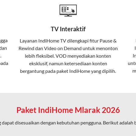
Home
Fiber To The Home (FTTH), yang berarti koneksi internet menggu
TV Interaktif
erapa keunggulan:
gga
Layanan
IndiHome TV
dilengkapi fitur Pause &
 dan
Rewind dan Video on Demand untuk menonton
ta dalam kecepatan tinggi hingga 1 Gbps, lebih cepat dibanding
.
I
lebih fleksibel. VOD menyediakan konten
pada
unt
eksklusif, namun ketersediaan konten
m
bergantung pada paket IndiHome yang dipilih.
erensi elektromagnetik, sehingga koneksi tetap lancar.
an koneksi cepat seperti gaming, streaming, dan video conferenc
Paket IndiHome Mlarak 2026
 dapat disesuaikan dengan kebutuhan pengguna. Berikut adalah
ligus tanpa penurunan kualitas koneksi.