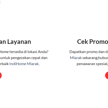
t
an Layanan
Cek Promo
Home tersedia di lokasi Anda?
Dapatkan promo dan d
 untuk pengecekan cepat dan
Mlarak
sekarang,hubun
erbaik
IndiHome Mlarak
.
penawaran spesial,