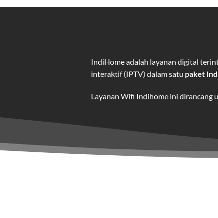
IndiHome adalah layanan digital ter
interaktif (IPTV) dalam satu
paket In
Layanan Wifi Indihome ini dirancang 
dan hiburan berkualitas tinggi.
Wifi IndiHome adalah layanan
interne
IndiHome menawarkan koneksi internet
kebutuhan pengguna.
Selain internet, layanan IndiHome jug