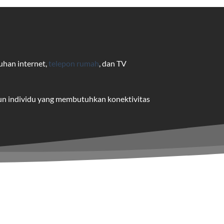
uhan internet,
telepon rumah
, dan TV
pun individu yang membutuhkan konektivitas
uk pengguna rumah dan bisnis.
me yang dapat disesuaikan dengan
 satu paket.