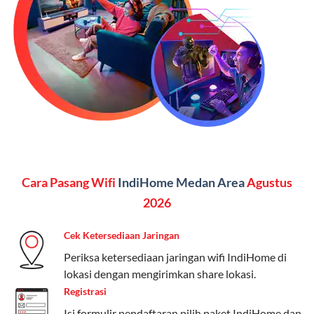
(untuk beberapa pilihan).
Kelebihan:
Paket lengkap untuk pengguna yang
menginginkan internet, komunikasi, dan hiburan
(streaming & TV) dalam satu paket.
Paket Dynamic IP
Harga:
Mulai dari Rp 180.000 hingga Rp 888.000/bulan
Fitur:
Kecepatan internet 10Mbps-300Mbps, kuota
Cara Pasang Wifi
IndiHome Medan Area
Agustus
keluarga, nelpon & SMS semua operator, dan akses
Disney+ (untuk paket tertentu).
2026
Kelebihan:
Cocok untuk pengguna yang membutuhkan
Cek Ketersediaan Jaringan
koneksi internet cepat dan stabil dengan fleksibilitas
Periksa ketersediaan jaringan wifi IndiHome di
kuota. Pilihan harga bervariasi sesuai kebutuhan.
lokasi dengan mengirimkan share lokasi.
Registrasi
Telkomsel One menyediakan pilihan paket yang
beragam, mulai dari paket hemat hingga premium.
Isi formulir pendaftaran,pilih paket IndiHome dan