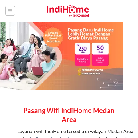
Skip
to
content
Pasang Wifi IndiHome Medan
Area
Layanan
wifi IndiHome
tersedia di wilayah Medan Area