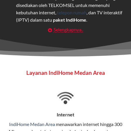
disediakan oleh TELKOMSEL untuk memenuhi
kebutuhan internet,
telepon rumah
, dan TV interaktif
(IPTV) dalam satu
paket IndiHome
.
Selengkapnya..
Layanan Wifi Indihome ini dirancang untuk
memberikan solusi lengkap bagi rumah tangga, bisnis,
maupun individu yang membutuhkan konektivitas dan
hiburan berkualitas tinggi.
Wifi IndiHome
Layanan IndiHome Medan Area
Wifi IndiHome adalah layanan
internet
berbasis fiber
optic yang disediakan oleh Telkom Indonesia untuk
pengguna rumah dan bisnis.
IndiHome menawarkan koneksi internet yang cepat,
stabil, dan memiliki berbagai pilihan paket IndiHome
Internet
yang dapat disesuaikan dengan kebutuhan pengguna.
IndiHome Medan Area
menawarkan
internet
hingga 300