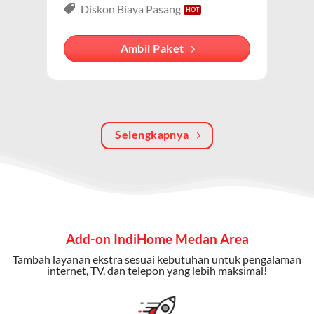
lengkap dari IndiHome yang menggabungkan
Diskon Biaya Pasang
internet, TV kabel (IndiHome TV), dan telepon rumah.
Dengan paket ini, Anda bisa menikmati hiburan TV
Ambil Paket
berkualitas, internet cepat, dan komunikasi telepon
dalam satu langganan.
Keunggulan Paket IndiHome Internet, TV & Telepon
Selengkapnya
Internet Cepat:
Kecepatan wifi IndiHome ini mencapai
300 Mbps untuk aktivitas online tanpa hambatan.
TV Interaktif:
Akses ratusan channel TV lokal dan
internasional, termasuk fitur replay dan on-demand.
Telepon Rumah:
Gratis nelpon lokal dan interlokal dengan
Add-on IndiHome Medan Area
kuota tertentu.
Tambah layanan ekstra sesuai kebutuhan untuk pengalaman
Bonus Fitur:
Beberapa paket menyertakan bonus seperti
internet, TV, dan telepon yang lebih maksimal!
gratis streaming platform atau diskon langganan.