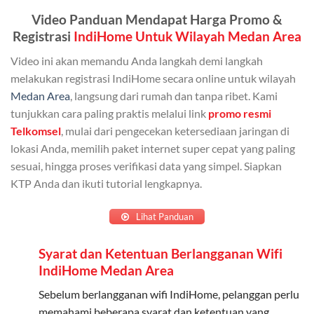
Admin (pelanggan utama) dan anggota yang terdaftar.
Video Panduan Mendapat Harga Promo &
Bisa Dibagi Hingga 5 Anggota
Registrasi
IndiHome Untuk Wilayah Medan Area
Admin dapat mendaftarkan hingga 5 anggota
Video ini akan memandu Anda langkah demi langkah
keluarga atau teman untuk menggunakan kuota ini.
melakukan registrasi IndiHome secara online untuk wilayah
Medan Area
, langsung dari rumah dan tanpa ribet. Kami
Berlaku Nasional
tunjukkan cara paling praktis melalui link
promo resmi
Kuota keluarga bisa digunakan di seluruh Indonesia
Telkomsel
, mulai dari pengecekan ketersediaan jaringan di
untuk jaringan 2G, 3G, dan 4G.
lokasi Anda, memilih paket internet super cepat yang paling
sesuai, hingga proses verifikasi data yang simpel. Siapkan
Tidak Berlaku untuk Roaming
KTP Anda dan ikuti tutorial lengkapnya.
Kuota ini hanya bisa digunakan di dalam negeri.
Lihat Panduan
Cara Menggunakan Kuota Keluarga
Syarat dan Ketentuan Berlangganan Wifi
Daftarkan Anggota: Admin dapat mendaftarkan anggota
IndiHome Medan Area
melalui aplikasi MyTelkomsel atau website Telkomsel One.
Sebelum berlangganan wifi IndiHome, pelanggan perlu
Bagikan Kuota: Setelah terdaftar, anggota bisa langsung
memahami beberapa syarat dan ketentuan yang