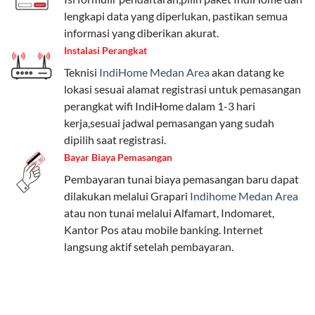
Pengguna bisa memilih sesuai kebutuhan, baik untuk
lengkapi data yang diperlukan, pastikan semua
internet, komunikasi, atau hiburan.
informasi yang diberikan akurat.
Instalasi Perangkat
Paket Easy cocok untuk kebutuhan dasar, Paket
Teknisi
IndiHome Medan Area
akan datang ke
Complete untuk yang menginginkan fitur lengkap,
lokasi sesuai alamat registrasi untuk pemasangan
dan Paket Dynamic IP untuk pengguna yang
perangkat wifi IndiHome dalam 1-3 hari
memprioritaskan kecepatan internet tinggi.
kerja,sesuai jadwal pemasangan yang sudah
dipilih saat registrasi.
Paket Telkomsel One dengan Kuota Keluarga
Bayar Biaya Pemasangan
Salah satu fitur unggulan Telkomsel One adalah Paket
Pembayaran tunai biaya pemasangan baru dapat
Kuota Keluarga. Dengan kuota hingga 30 GB, Anda
dilakukan melalui Grapari
Indihome Medan Area
bisa membagikan internet kepada anggota keluarga
atau non tunai melalui Alfamart, Indomaret,
atau teman tanpa perlu khawatir kehabisan kuota.
Kantor Pos atau mobile banking. Internet
Berikut adalah detailnya:
langsung aktif setelah pembayaran.
Kuota Keluarga 30 GB
Kuota ini dapat digunakan secara bersama-sama oleh