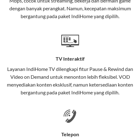
Mbps, cocok untuk streaming, bekerja dan bermain game
Selain internet, layanan IndiHome juga mencakup TV
dengan banyak perangkat. Namun, kecepatan maksimum
interaktif (
IndiHome TV
) dan telepon rumah dalam
bergantung pada paket IndiHome yang dipilih.
satu paket.
Teknologi di Balik WiFi IndiHome
Wifi IndiHome menggunakan teknologi Fiber To The
Home (FTTH), yang berarti koneksi internet
TV Interaktif
menggunakan kabel serat optik hingga ke rumah
pelanggan. Teknologi ini memiliki beberapa
Layanan
IndiHome TV
dilengkapi fitur Pause & Rewind dan
keunggulan:
Video on Demand untuk menonton lebih fleksibel. VOD
menyediakan konten eksklusif, namun ketersediaan konten
Kecepatan Tinggi
bergantung pada paket IndiHome yang dipilih.
Serat optik mampu mentransmisikan data dalam
kecepatan tinggi hingga 1 Gbps, lebih cepat
dibandingkan kabel tembaga atau DSL.
Koneksi Stabil
Telepon
Minim gangguan dari cuaca atau interferensi