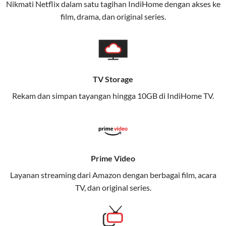
Nikmati Netflix dalam satu tagihan IndiHome dengan akses ke
film, drama, dan original series.
Layanan ini dirancang untuk memberikan
pengalaman broadband yang seamless,
memungkinkan Anda menikmati internet cepat baik
di rumah maupun saat bepergian.
TV Storage
Dengan Telkomsel One, Anda tidak terikat pada satu
teknologi jaringan tertentu, sehingga bisa menikmati
Rekam dan simpan tayangan hingga 10GB di IndiHome TV.
fleksibilitas dan kenyamanan maksimal.
Keunggulan Telkomsel One
Kecepatan Internet Hingga 300 Mbps
Prime Video
Nikmati kecepatan internet super cepat untuk
Layanan streaming dari Amazon dengan berbagai film, acara
streaming, gaming, dan bekerja dari rumah.
TV, dan original series.
Dynamic IP
Memudahkan Anda dalam mengelola jaringan dan