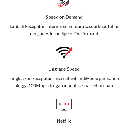
Selain Paket IndiHome yang
menawarkan layanan internet,
Speed on Demand
TV, dan telepon rumah, Telkomsel
Tambah kecepatan internet sementara sesuai kebutuhan
juga menghadirkan Telkomsel
dengan Add-on
Speed On Demand
One, sebuah solusi lengkap untuk
kebutuhan digital Anda.
Telkomsel One menggabungkan
layanan internet, hiburan, dan
Upgrade Speed
komunikasi dalam satu paket
Tingkatkan kecepatan internet wifi IndiHome permanen
praktis.
hingga 100Mbps dengan mudah sesuai kebutuhan.
Apa Itu Telkomsel One?
Telkomsel One adalah layanan konvergensi yang
menggabungkan konektivitas internet rumah
(IndiHome/Telkomsel Orbit) dan mobile internet
Netflix
(Telkomsel) dalam satu paket.