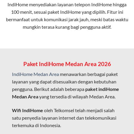
IndiHome menyediakan layanan
telepon IndiHome
hingga
elektromagnetik, sehingga koneksi tetap lancar.
100 menit, sesuai paket IndiHome yang dipilih. Fitur ini
bermanfaat untuk komunikasi jarak jauh, meski batas waktu
Latensi Rendah
mungkin terasa kurang bagi pengguna aktif.
Cocok untuk aktivitas yang membutuhkan koneksi
cepat seperti gaming, streaming, dan video conference.
Kapasitas Lebih Besar
Mampu menangani banyak perangkat sekaligus tanpa
Paket IndiHome Medan Area 2026
penurunan kualitas koneksi.
IndiHome Medan Area
menawarkan berbagai paket
Dengan teknologi ini, IndiHome memberikan pengalaman
layanan yang dapat disesuaikan dengan kebutuhan
internet yang lebih baik bagi pengguna untuk bekerja,
pengguna. Berikut adalah beberapa
paket indiHome
belajar, dan hiburan di rumah.
Medan Area
yang tersedia di wilayah Medan Area.
IndiHome sering disebut sebagai WiFi IndiHome karena
Wifi IndiHome
oleh Telkomsel telah menjadi salah
layanan internet yang disediakan menggunakan jaringan
satu penyedia layanan internet dan telekomunikasi
fiber optic dapat dikoneksikan melalui perangkat router
terkemuka di Indonesia.
WiFi.