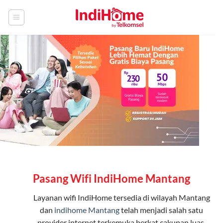
Skip
to
content
Pasang Wifi IndiHome Mantang
Layanan
wifi IndiHome
tersedia di wilayah Mantang
dan
indihome Mantang
telah menjadi salah satu
provider internet terkemuka berkat cakupan luas,