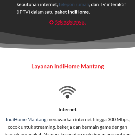
kebutuhan internet,
telepon rumah
, dan TV interaktif
(IPTV) dalam satu
paket IndiHome
.
Selengkapnya..
Layanan Wifi Indihome ini dirancang untuk
memberikan solusi lengkap bagi rumah tangga, bisnis,
maupun individu yang membutuhkan konektivitas dan
hiburan berkualitas tinggi.
Wifi IndiHome
Layanan IndiHome Mantang
Wifi IndiHome adalah layanan
internet
berbasis fiber
optic yang disediakan oleh Telkom Indonesia untuk
pengguna rumah dan bisnis.
IndiHome menawarkan koneksi internet yang cepat,
stabil, dan memiliki berbagai pilihan paket IndiHome
Internet
yang dapat disesuaikan dengan kebutuhan pengguna.
IndiHome Mantang
menawarkan
internet
hingga 300 Mbps,
cocok untuk streaming, bekerja dan bermain game dengan
Selain internet, layanan IndiHome juga mencakup TV
banyak perangkat. Namun, kecepatan maksimum bergantung