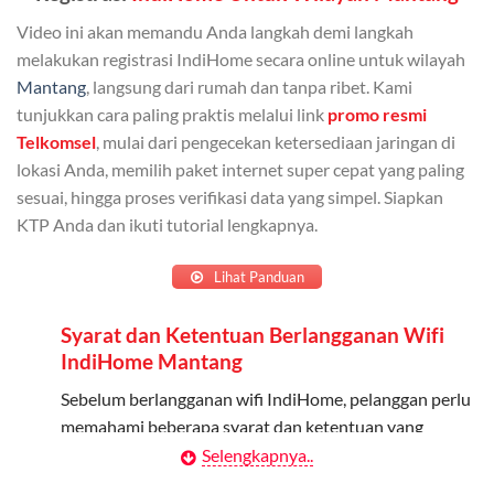
Bisa Dibagi Hingga 5 Anggota
Video ini akan memandu Anda langkah demi langkah
Admin dapat mendaftarkan hingga 5 anggota
melakukan registrasi IndiHome secara online untuk wilayah
keluarga atau teman untuk menggunakan kuota ini.
Mantang
, langsung dari rumah dan tanpa ribet. Kami
tunjukkan cara paling praktis melalui link
promo resmi
Berlaku Nasional
Telkomsel
, mulai dari pengecekan ketersediaan jaringan di
lokasi Anda, memilih paket internet super cepat yang paling
Kuota keluarga bisa digunakan di seluruh Indonesia
sesuai, hingga proses verifikasi data yang simpel. Siapkan
untuk jaringan 2G, 3G, dan 4G.
KTP Anda dan ikuti tutorial lengkapnya.
Tidak Berlaku untuk Roaming
Lihat Panduan
Kuota ini hanya bisa digunakan di dalam negeri.
Syarat dan Ketentuan Berlangganan Wifi
Cara Menggunakan Kuota Keluarga
IndiHome Mantang
Daftarkan Anggota: Admin dapat mendaftarkan anggota
Sebelum berlangganan wifi IndiHome, pelanggan perlu
melalui aplikasi MyTelkomsel atau website Telkomsel One.
memahami beberapa syarat dan ketentuan yang
berlaku:
Selengkapnya..
Bagikan Kuota: Setelah terdaftar, anggota bisa langsung
menggunakan kuota keluarga.