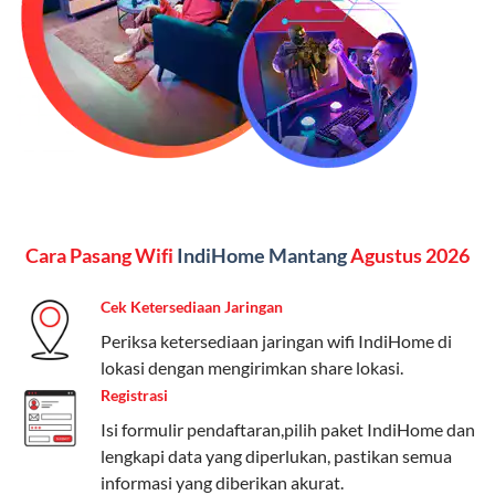
Kelebihan:
Paket lengkap untuk pengguna yang
menginginkan internet, komunikasi, dan hiburan
(streaming & TV) dalam satu paket.
Paket Dynamic IP
Harga:
Mulai dari Rp 180.000 hingga Rp 888.000/bulan
Fitur:
Kecepatan internet 10Mbps-300Mbps, kuota
Cara Pasang Wifi
IndiHome Mantang
Agustus 2026
keluarga, nelpon & SMS semua operator, dan akses
Disney+ (untuk paket tertentu).
Cek Ketersediaan Jaringan
Kelebihan:
Cocok untuk pengguna yang membutuhkan
Periksa ketersediaan jaringan wifi IndiHome di
koneksi internet cepat dan stabil dengan fleksibilitas
lokasi dengan mengirimkan share lokasi.
kuota. Pilihan harga bervariasi sesuai kebutuhan.
Registrasi
Isi formulir pendaftaran,pilih paket IndiHome dan
Telkomsel One menyediakan pilihan paket yang
lengkapi data yang diperlukan, pastikan semua
beragam, mulai dari paket hemat hingga premium.
informasi yang diberikan akurat.
Pengguna bisa memilih sesuai kebutuhan, baik untuk