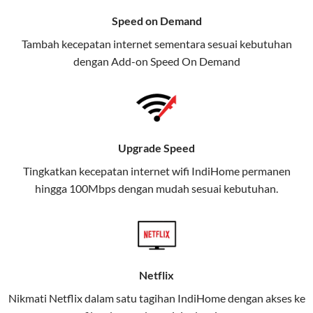
menawarkan layanan internet,
Speed on Demand
TV, dan telepon rumah, Telkomsel
Tambah kecepatan internet sementara sesuai kebutuhan
juga menghadirkan Telkomsel
dengan Add-on
Speed On Demand
One, sebuah solusi lengkap untuk
kebutuhan digital Anda.
Telkomsel One menggabungkan
layanan internet, hiburan, dan
Upgrade Speed
komunikasi dalam satu paket
Tingkatkan kecepatan internet wifi IndiHome permanen
praktis.
hingga 100Mbps dengan mudah sesuai kebutuhan.
Apa Itu Telkomsel One?
Telkomsel One adalah layanan konvergensi yang
menggabungkan konektivitas internet rumah
(IndiHome/Telkomsel Orbit) dan mobile internet
Netflix
(Telkomsel) dalam satu paket.
Nikmati Netflix dalam satu tagihan IndiHome dengan akses ke