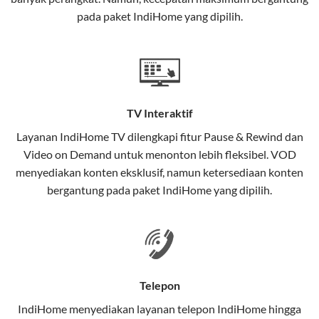
interaktif (
IndiHome TV
) dan telepon rumah dalam
pada paket IndiHome yang dipilih.
satu paket.
Teknologi di Balik WiFi IndiHome
Wifi IndiHome menggunakan teknologi Fiber To The
Home (FTTH), yang berarti koneksi internet
TV Interaktif
menggunakan kabel serat optik hingga ke rumah
pelanggan. Teknologi ini memiliki beberapa
Layanan
IndiHome TV
dilengkapi fitur Pause & Rewind dan
keunggulan:
Video on Demand untuk menonton lebih fleksibel. VOD
menyediakan konten eksklusif, namun ketersediaan konten
Kecepatan Tinggi
bergantung pada paket IndiHome yang dipilih.
Serat optik mampu mentransmisikan data dalam
kecepatan tinggi hingga 1 Gbps, lebih cepat
dibandingkan kabel tembaga atau DSL.
Koneksi Stabil
Telepon
Minim gangguan dari cuaca atau interferensi
IndiHome menyediakan layanan
telepon IndiHome
hingga
elektromagnetik, sehingga koneksi tetap lancar.