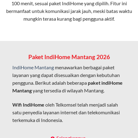
100 menit, sesuai paket IndiHome yang dipilih. Fitur ini
bermanfaat untuk komunikasi jarak jauh, meski batas waktu
Latensi Rendah
mungkin terasa kurang bagi pengguna aktif.
Cocok untuk aktivitas yang membutuhkan koneksi
cepat seperti gaming, streaming, dan video conference.
Kapasitas Lebih Besar
Mampu menangani banyak perangkat sekaligus tanpa
Paket IndiHome Mantang 2026
penurunan kualitas koneksi.
IndiHome Mantang
menawarkan berbagai paket
Dengan teknologi ini, IndiHome memberikan pengalaman
layanan yang dapat disesuaikan dengan kebutuhan
internet yang lebih baik bagi pengguna untuk bekerja,
pengguna. Berikut adalah beberapa
paket indiHome
belajar, dan hiburan di rumah.
Mantang
yang tersedia di wilayah Mantang.
IndiHome sering disebut sebagai WiFi IndiHome karena
Wifi IndiHome
oleh Telkomsel telah menjadi salah
layanan internet yang disediakan menggunakan jaringan
satu penyedia layanan internet dan telekomunikasi
fiber optic dapat dikoneksikan melalui perangkat router
terkemuka di Indonesia.
WiFi.
Hal ini memungkinkan pengguna untuk mengakses
Dengan berbagai pilihan paket indihome Mantang
Selengkapnya..