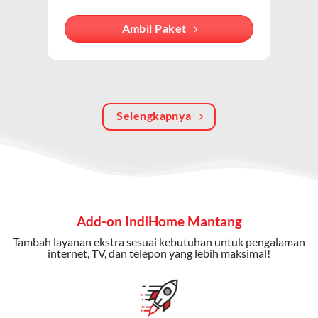
internet, TV kabel (IndiHome TV), dan telepon rumah.
Dengan paket ini, Anda bisa menikmati hiburan TV
Ambil Paket
berkualitas, internet cepat, dan komunikasi telepon
dalam satu langganan.
Keunggulan Paket IndiHome Internet, TV & Telepon
Selengkapnya
Internet Cepat:
Kecepatan wifi IndiHome ini mencapai
300 Mbps untuk aktivitas online tanpa hambatan.
TV Interaktif:
Akses ratusan channel TV lokal dan
internasional, termasuk fitur replay dan on-demand.
Telepon Rumah:
Gratis nelpon lokal dan interlokal dengan
Add-on IndiHome Mantang
kuota tertentu.
Tambah layanan ekstra sesuai kebutuhan untuk pengalaman
Bonus Fitur:
Beberapa paket menyertakan bonus seperti
internet, TV, dan telepon yang lebih maksimal!
gratis streaming platform atau diskon langganan.
Selain Paket IndiHome yang