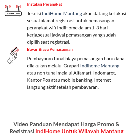
Instalasi Perangkat
internet, komunikasi, atau hiburan.
Teknisi
IndiHome Mantang
akan datang ke lokasi
Paket Easy cocok untuk kebutuhan dasar, Paket
sesuai alamat registrasi untuk pemasangan
Complete untuk yang menginginkan fitur lengkap,
perangkat wifi IndiHome dalam 1-3 hari
dan Paket Dynamic IP untuk pengguna yang
kerja,sesuai jadwal pemasangan yang sudah
memprioritaskan kecepatan internet tinggi.
dipilih saat registrasi.
Bayar Biaya Pemasangan
Paket Telkomsel One dengan Kuota Keluarga
Pembayaran tunai biaya pemasangan baru dapat
Salah satu fitur unggulan Telkomsel One adalah Paket
dilakukan melalui Grapari
Indihome Mantang
Kuota Keluarga. Dengan kuota hingga 30 GB, Anda
atau non tunai melalui Alfamart, Indomaret,
bisa membagikan internet kepada anggota keluarga
Kantor Pos atau mobile banking. Internet
atau teman tanpa perlu khawatir kehabisan kuota.
langsung aktif setelah pembayaran.
Berikut adalah detailnya:
Kuota Keluarga 30 GB
Kuota ini dapat digunakan secara bersama-sama oleh
Video Panduan Mendapat Harga Promo &
Admin (pelanggan utama) dan anggota yang terdaftar.
Registrasi
IndiHome Untuk Wilayah Mantang