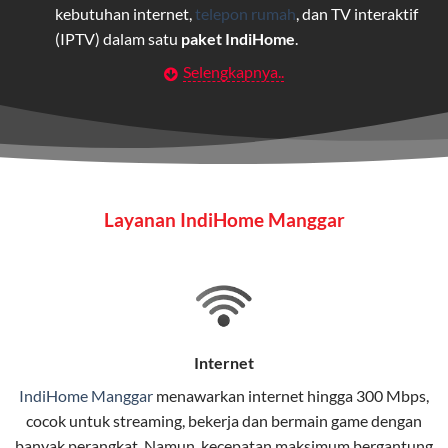
kebutuhan internet,
telepon rumah
, dan TV interaktif
(IPTV) dalam satu
paket IndiHome
.
Selengkapnya..
Layanan Wifi Indihome ini dirancang untuk
memberikan solusi lengkap bagi rumah tangga, bisnis,
maupun individu yang membutuhkan konektivitas dan
hiburan berkualitas tinggi.
Wifi IndiHome
Layanan IndiHome Manggar
Wifi IndiHome adalah layanan
internet
berbasis fiber
optic yang disediakan oleh Telkom Indonesia untuk
pengguna rumah dan bisnis.
IndiHome menawarkan koneksi internet yang cepat,
stabil, dan memiliki berbagai pilihan paket IndiHome
Internet
yang dapat disesuaikan dengan kebutuhan pengguna.
IndiHome Manggar
menawarkan
internet
hingga 300 Mbps,
cocok untuk streaming, bekerja dan bermain game dengan
Selain internet, layanan IndiHome juga mencakup TV
banyak perangkat. Namun, kecepatan maksimum bergantung