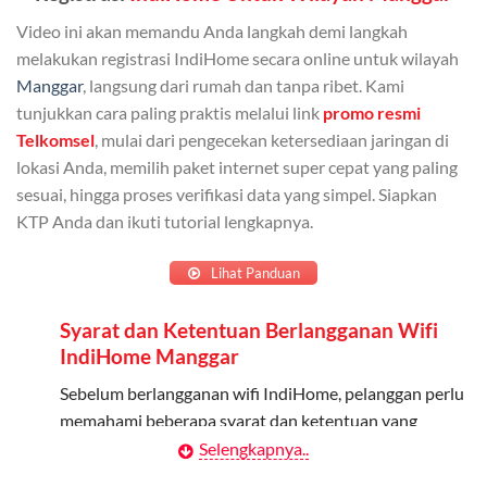
Bisa Dibagi Hingga 5 Anggota
Video ini akan memandu Anda langkah demi langkah
Admin dapat mendaftarkan hingga 5 anggota
melakukan registrasi IndiHome secara online untuk wilayah
keluarga atau teman untuk menggunakan kuota ini.
Manggar
, langsung dari rumah dan tanpa ribet. Kami
tunjukkan cara paling praktis melalui link
promo resmi
Berlaku Nasional
Telkomsel
, mulai dari pengecekan ketersediaan jaringan di
lokasi Anda, memilih paket internet super cepat yang paling
Kuota keluarga bisa digunakan di seluruh Indonesia
sesuai, hingga proses verifikasi data yang simpel. Siapkan
untuk jaringan 2G, 3G, dan 4G.
KTP Anda dan ikuti tutorial lengkapnya.
Tidak Berlaku untuk Roaming
Lihat Panduan
Kuota ini hanya bisa digunakan di dalam negeri.
Syarat dan Ketentuan Berlangganan Wifi
Cara Menggunakan Kuota Keluarga
IndiHome Manggar
Daftarkan Anggota: Admin dapat mendaftarkan anggota
Sebelum berlangganan wifi IndiHome, pelanggan perlu
melalui aplikasi MyTelkomsel atau website Telkomsel One.
memahami beberapa syarat dan ketentuan yang
berlaku:
Selengkapnya..
Bagikan Kuota: Setelah terdaftar, anggota bisa langsung
menggunakan kuota keluarga.