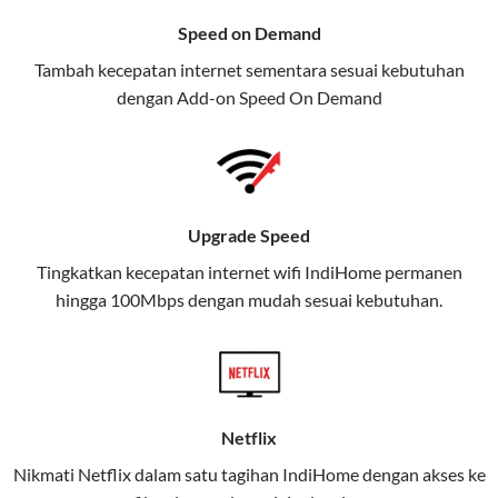
menawarkan layanan internet,
Speed on Demand
TV, dan telepon rumah, Telkomsel
Tambah kecepatan internet sementara sesuai kebutuhan
juga menghadirkan Telkomsel
dengan Add-on
Speed On Demand
One, sebuah solusi lengkap untuk
kebutuhan digital Anda.
Telkomsel One menggabungkan
layanan internet, hiburan, dan
Upgrade Speed
komunikasi dalam satu paket
Tingkatkan kecepatan internet wifi IndiHome permanen
praktis.
hingga 100Mbps dengan mudah sesuai kebutuhan.
Apa Itu Telkomsel One?
Telkomsel One adalah layanan konvergensi yang
menggabungkan konektivitas internet rumah
(IndiHome/Telkomsel Orbit) dan mobile internet
Netflix
(Telkomsel) dalam satu paket.
Nikmati Netflix dalam satu tagihan IndiHome dengan akses ke