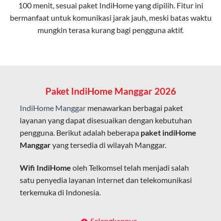
100 menit, sesuai paket IndiHome yang dipilih. Fitur ini
bermanfaat untuk komunikasi jarak jauh, meski batas waktu
Latensi Rendah
mungkin terasa kurang bagi pengguna aktif.
Cocok untuk aktivitas yang membutuhkan koneksi
cepat seperti gaming, streaming, dan video conference.
Kapasitas Lebih Besar
Mampu menangani banyak perangkat sekaligus tanpa
Paket IndiHome Manggar 2026
penurunan kualitas koneksi.
IndiHome Manggar
menawarkan berbagai paket
Dengan teknologi ini, IndiHome memberikan pengalaman
layanan yang dapat disesuaikan dengan kebutuhan
internet yang lebih baik bagi pengguna untuk bekerja,
pengguna. Berikut adalah beberapa
paket indiHome
belajar, dan hiburan di rumah.
Manggar
yang tersedia di wilayah Manggar.
IndiHome sering disebut sebagai WiFi IndiHome karena
Wifi IndiHome
oleh Telkomsel telah menjadi salah
layanan internet yang disediakan menggunakan jaringan
satu penyedia layanan internet dan telekomunikasi
fiber optic dapat dikoneksikan melalui perangkat router
terkemuka di Indonesia.
WiFi.
Hal ini memungkinkan pengguna untuk mengakses
Dengan berbagai pilihan paket indihome Manggar
Selengkapnya..