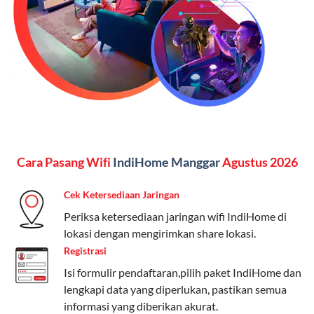
Kelebihan:
Paket lengkap untuk pengguna yang
menginginkan internet, komunikasi, dan hiburan
(streaming & TV) dalam satu paket.
Paket Dynamic IP
Harga:
Mulai dari Rp 180.000 hingga Rp 888.000/bulan
Fitur:
Kecepatan internet 10Mbps-300Mbps, kuota
Cara Pasang Wifi
IndiHome Manggar
Agustus 2026
keluarga, nelpon & SMS semua operator, dan akses
Disney+ (untuk paket tertentu).
Cek Ketersediaan Jaringan
Kelebihan:
Cocok untuk pengguna yang membutuhkan
Periksa ketersediaan jaringan wifi IndiHome di
koneksi internet cepat dan stabil dengan fleksibilitas
lokasi dengan mengirimkan share lokasi.
kuota. Pilihan harga bervariasi sesuai kebutuhan.
Registrasi
Isi formulir pendaftaran,pilih paket IndiHome dan
Telkomsel One menyediakan pilihan paket yang
lengkapi data yang diperlukan, pastikan semua
beragam, mulai dari paket hemat hingga premium.
informasi yang diberikan akurat.
Pengguna bisa memilih sesuai kebutuhan, baik untuk