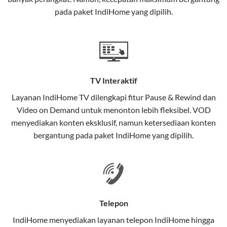
interaktif (
IndiHome TV
) dan telepon rumah dalam
pada paket IndiHome yang dipilih.
satu paket.
Teknologi di Balik WiFi IndiHome
Wifi IndiHome menggunakan teknologi Fiber To The
Home (FTTH), yang berarti koneksi internet
TV Interaktif
menggunakan kabel serat optik hingga ke rumah
pelanggan. Teknologi ini memiliki beberapa
Layanan
IndiHome TV
dilengkapi fitur Pause & Rewind dan
keunggulan:
Video on Demand untuk menonton lebih fleksibel. VOD
menyediakan konten eksklusif, namun ketersediaan konten
Kecepatan Tinggi
bergantung pada paket IndiHome yang dipilih.
Serat optik mampu mentransmisikan data dalam
kecepatan tinggi hingga 1 Gbps, lebih cepat
dibandingkan kabel tembaga atau DSL.
Koneksi Stabil
Telepon
Minim gangguan dari cuaca atau interferensi
IndiHome menyediakan layanan
telepon IndiHome
hingga
elektromagnetik, sehingga koneksi tetap lancar.