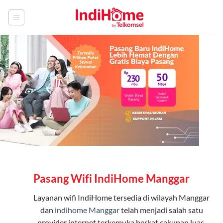
Skip
to
content
Pasang Wifi IndiHome Manggar
Layanan
wifi IndiHome
tersedia di wilayah Manggar
dan
indihome Manggar
telah menjadi salah satu
provider internet terkemuka berkat cakupan luas,