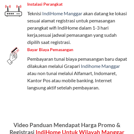
Instalasi Perangkat
internet, komunikasi, atau hiburan.
Teknisi
IndiHome Manggar
akan datang ke lokasi
Paket Easy cocok untuk kebutuhan dasar, Paket
sesuai alamat registrasi untuk pemasangan
Complete untuk yang menginginkan fitur lengkap,
perangkat wifi IndiHome dalam 1-3 hari
dan Paket Dynamic IP untuk pengguna yang
kerja,sesuai jadwal pemasangan yang sudah
memprioritaskan kecepatan internet tinggi.
dipilih saat registrasi.
Bayar Biaya Pemasangan
Paket Telkomsel One dengan Kuota Keluarga
Pembayaran tunai biaya pemasangan baru dapat
Salah satu fitur unggulan Telkomsel One adalah Paket
dilakukan melalui Grapari
Indihome Manggar
Kuota Keluarga. Dengan kuota hingga 30 GB, Anda
atau non tunai melalui Alfamart, Indomaret,
bisa membagikan internet kepada anggota keluarga
Kantor Pos atau mobile banking. Internet
atau teman tanpa perlu khawatir kehabisan kuota.
langsung aktif setelah pembayaran.
Berikut adalah detailnya:
Kuota Keluarga 30 GB
Kuota ini dapat digunakan secara bersama-sama oleh
Video Panduan Mendapat Harga Promo &
Admin (pelanggan utama) dan anggota yang terdaftar.
Registrasi
IndiHome Untuk Wilayah Manggar