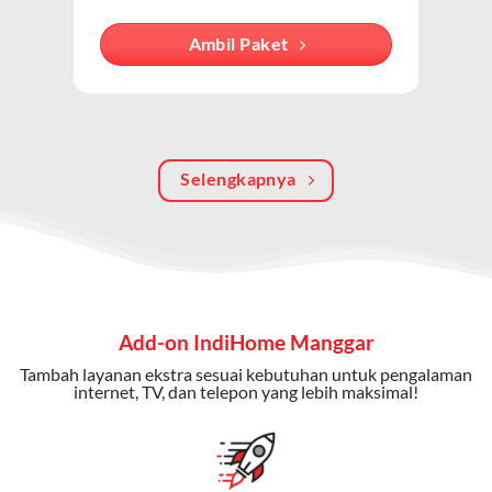
internet, TV kabel (IndiHome TV), dan telepon rumah.
Dengan paket ini, Anda bisa menikmati hiburan TV
Ambil Paket
berkualitas, internet cepat, dan komunikasi telepon
dalam satu langganan.
Keunggulan Paket IndiHome Internet, TV & Telepon
Selengkapnya
Internet Cepat:
Kecepatan wifi IndiHome ini mencapai
300 Mbps untuk aktivitas online tanpa hambatan.
TV Interaktif:
Akses ratusan channel TV lokal dan
internasional, termasuk fitur replay dan on-demand.
Telepon Rumah:
Gratis nelpon lokal dan interlokal dengan
Add-on IndiHome Manggar
kuota tertentu.
Tambah layanan ekstra sesuai kebutuhan untuk pengalaman
Bonus Fitur:
Beberapa paket menyertakan bonus seperti
internet, TV, dan telepon yang lebih maksimal!
gratis streaming platform atau diskon langganan.
Selain Paket IndiHome yang