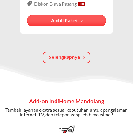
lengkap dari IndiHome yang menggabungkan
Diskon Biaya Pasang
internet, TV kabel (IndiHome TV), dan telepon rumah.
Dengan paket ini, Anda bisa menikmati hiburan TV
Ambil Paket
berkualitas, internet cepat, dan komunikasi telepon
dalam satu langganan.
Keunggulan Paket IndiHome Internet, TV & Telepon
Selengkapnya
Internet Cepat:
Kecepatan wifi IndiHome ini mencapai
300 Mbps untuk aktivitas online tanpa hambatan.
TV Interaktif:
Akses ratusan channel TV lokal dan
internasional, termasuk fitur replay dan on-demand.
Telepon Rumah:
Gratis nelpon lokal dan interlokal dengan
Add-on IndiHome Mandolang
kuota tertentu.
Tambah layanan ekstra sesuai kebutuhan untuk pengalaman
Bonus Fitur:
Beberapa paket menyertakan bonus seperti
internet, TV, dan telepon yang lebih maksimal!
gratis streaming platform atau diskon langganan.