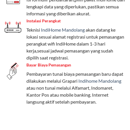
Pengguna bisa memilih sesuai kebutuhan, baik untuk
lengkapi data yang diperlukan, pastikan semua
internet, komunikasi, atau hiburan.
informasi yang diberikan akurat.
Instalasi Perangkat
Paket Easy cocok untuk kebutuhan dasar, Paket
Teknisi
IndiHome Mandolang
akan datang ke
Complete untuk yang menginginkan fitur lengkap,
lokasi sesuai alamat registrasi untuk pemasangan
dan Paket Dynamic IP untuk pengguna yang
perangkat wifi IndiHome dalam 1-3 hari
memprioritaskan kecepatan internet tinggi.
kerja,sesuai jadwal pemasangan yang sudah
dipilih saat registrasi.
Paket Telkomsel One dengan Kuota Keluarga
Bayar Biaya Pemasangan
Salah satu fitur unggulan Telkomsel One adalah Paket
Pembayaran tunai biaya pemasangan baru dapat
Kuota Keluarga. Dengan kuota hingga 30 GB, Anda
dilakukan melalui Grapari
Indihome Mandolang
bisa membagikan internet kepada anggota keluarga
atau non tunai melalui Alfamart, Indomaret,
atau teman tanpa perlu khawatir kehabisan kuota.
Kantor Pos atau mobile banking. Internet
Berikut adalah detailnya:
langsung aktif setelah pembayaran.
Kuota Keluarga 30 GB
Kuota ini dapat digunakan secara bersama-sama oleh