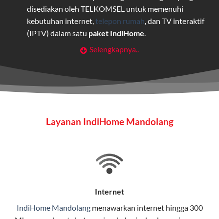
disediakan oleh TELKOMSEL untuk memenuhi
kebutuhan internet,
telepon rumah
, dan TV interaktif
(IPTV) dalam satu
paket IndiHome
.
Selengkapnya..
Layanan Wifi Indihome ini dirancang untuk
memberikan solusi lengkap bagi rumah tangga, bisnis,
maupun individu yang membutuhkan konektivitas dan
hiburan berkualitas tinggi.
Wifi IndiHome
Layanan IndiHome Mandolang
Wifi IndiHome adalah layanan
internet
berbasis fiber
optic yang disediakan oleh Telkom Indonesia untuk
pengguna rumah dan bisnis.
IndiHome menawarkan koneksi internet yang cepat,
stabil, dan memiliki berbagai pilihan paket IndiHome
Internet
yang dapat disesuaikan dengan kebutuhan pengguna.
IndiHome Mandolang
menawarkan
internet
hingga 300