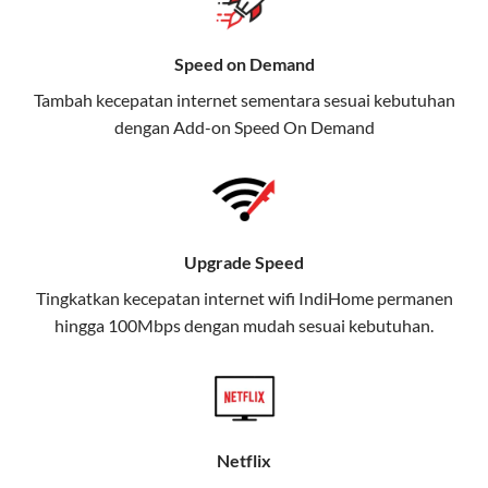
Selain Paket IndiHome yang
menawarkan layanan internet,
Speed on Demand
TV, dan telepon rumah, Telkomsel
Tambah kecepatan internet sementara sesuai kebutuhan
juga menghadirkan Telkomsel
dengan Add-on
Speed On Demand
One, sebuah solusi lengkap untuk
kebutuhan digital Anda.
Telkomsel One menggabungkan
layanan internet, hiburan, dan
Upgrade Speed
komunikasi dalam satu paket
Tingkatkan kecepatan internet wifi IndiHome permanen
praktis.
hingga 100Mbps dengan mudah sesuai kebutuhan.
Apa Itu Telkomsel One?
Telkomsel One adalah layanan konvergensi yang
menggabungkan konektivitas internet rumah
(IndiHome/Telkomsel Orbit) dan mobile internet
Netflix
(Telkomsel) dalam satu paket.