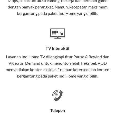
Mbps, cocok untuk streaming, bekerja dan bermain game
Selain internet, layanan IndiHome juga mencakup TV
dengan banyak perangkat. Namun, kecepatan maksimum
interaktif (
IndiHome TV
) dan telepon rumah dalam
bergantung pada paket IndiHome yang dipilih.
satu paket.
Teknologi di Balik WiFi IndiHome
Wifi IndiHome menggunakan teknologi Fiber To The
Home (FTTH), yang berarti koneksi internet
TV Interaktif
menggunakan kabel serat optik hingga ke rumah
pelanggan. Teknologi ini memiliki beberapa
Layanan
IndiHome TV
dilengkapi fitur Pause & Rewind dan
keunggulan:
Video on Demand untuk menonton lebih fleksibel. VOD
menyediakan konten eksklusif, namun ketersediaan konten
Kecepatan Tinggi
bergantung pada paket IndiHome yang dipilih.
Serat optik mampu mentransmisikan data dalam
kecepatan tinggi hingga 1 Gbps, lebih cepat
dibandingkan kabel tembaga atau DSL.
Koneksi Stabil
Telepon
Minim gangguan dari cuaca atau interferensi