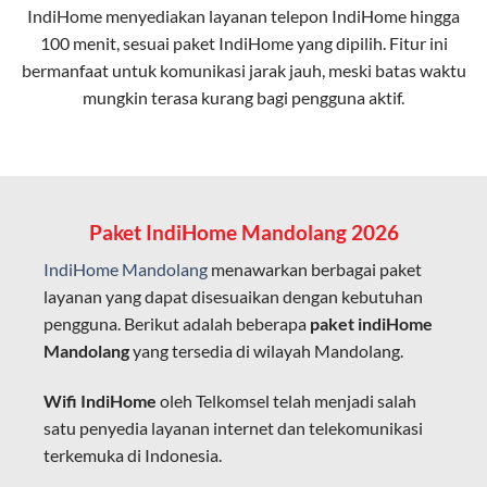
IndiHome menyediakan layanan
telepon IndiHome
hingga
elektromagnetik, sehingga koneksi tetap lancar.
100 menit, sesuai paket IndiHome yang dipilih. Fitur ini
bermanfaat untuk komunikasi jarak jauh, meski batas waktu
Latensi Rendah
mungkin terasa kurang bagi pengguna aktif.
Cocok untuk aktivitas yang membutuhkan koneksi
cepat seperti gaming, streaming, dan video conference.
Kapasitas Lebih Besar
Mampu menangani banyak perangkat sekaligus tanpa
Paket IndiHome Mandolang 2026
penurunan kualitas koneksi.
IndiHome Mandolang
menawarkan berbagai paket
Dengan teknologi ini, IndiHome memberikan pengalaman
layanan yang dapat disesuaikan dengan kebutuhan
internet yang lebih baik bagi pengguna untuk bekerja,
pengguna. Berikut adalah beberapa
paket indiHome
belajar, dan hiburan di rumah.
Mandolang
yang tersedia di wilayah Mandolang.
IndiHome sering disebut sebagai WiFi IndiHome karena
Wifi IndiHome
oleh Telkomsel telah menjadi salah
layanan internet yang disediakan menggunakan jaringan
satu penyedia layanan internet dan telekomunikasi
fiber optic dapat dikoneksikan melalui perangkat router
terkemuka di Indonesia.
WiFi.