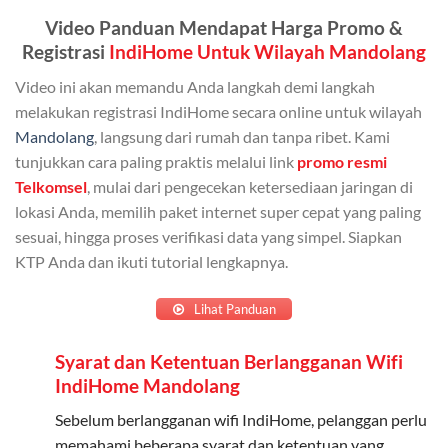
Admin (pelanggan utama) dan anggota yang terdaftar.
Video Panduan Mendapat Harga Promo &
Bisa Dibagi Hingga 5 Anggota
Registrasi
IndiHome Untuk Wilayah Mandolang
Admin dapat mendaftarkan hingga 5 anggota
Video ini akan memandu Anda langkah demi langkah
keluarga atau teman untuk menggunakan kuota ini.
melakukan registrasi IndiHome secara online untuk wilayah
Mandolang
, langsung dari rumah dan tanpa ribet. Kami
Berlaku Nasional
tunjukkan cara paling praktis melalui link
promo resmi
Kuota keluarga bisa digunakan di seluruh Indonesia
Telkomsel
, mulai dari pengecekan ketersediaan jaringan di
untuk jaringan 2G, 3G, dan 4G.
lokasi Anda, memilih paket internet super cepat yang paling
sesuai, hingga proses verifikasi data yang simpel. Siapkan
Tidak Berlaku untuk Roaming
KTP Anda dan ikuti tutorial lengkapnya.
Kuota ini hanya bisa digunakan di dalam negeri.
Lihat Panduan
Cara Menggunakan Kuota Keluarga
Syarat dan Ketentuan Berlangganan Wifi
Daftarkan Anggota: Admin dapat mendaftarkan anggota
IndiHome Mandolang
melalui aplikasi MyTelkomsel atau website Telkomsel One.
Sebelum berlangganan wifi IndiHome, pelanggan perlu
Bagikan Kuota: Setelah terdaftar, anggota bisa langsung
memahami beberapa syarat dan ketentuan yang