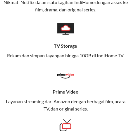
Nikmati Netflix dalam satu tagihan IndiHome dengan akses ke
film, drama, dan original series.
Layanan ini dirancang untuk memberikan
pengalaman broadband yang seamless,
memungkinkan Anda menikmati internet cepat baik
di rumah maupun saat bepergian.
TV Storage
Dengan Telkomsel One, Anda tidak terikat pada satu
teknologi jaringan tertentu, sehingga bisa menikmati
Rekam dan simpan tayangan hingga 10GB di IndiHome TV.
fleksibilitas dan kenyamanan maksimal.
Keunggulan Telkomsel One
Kecepatan Internet Hingga 300 Mbps
Prime Video
Nikmati kecepatan internet super cepat untuk
Layanan streaming dari Amazon dengan berbagai film, acara
streaming, gaming, dan bekerja dari rumah.
TV, dan original series.
Dynamic IP
Memudahkan Anda dalam mengelola jaringan dan