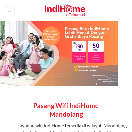
Skip
to
content
Pasang Wifi IndiHome
Mandolang
Layanan
wifi IndiHome
tersedia di wilayah Mandolang