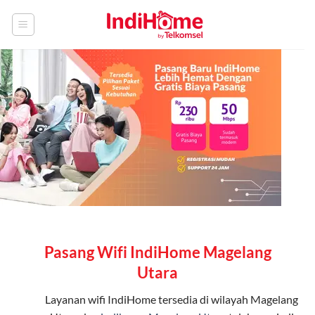
Skip
to
content
Pasang Wifi IndiHome Magelang
Utara
Layanan
wifi IndiHome
tersedia di wilayah Magelang