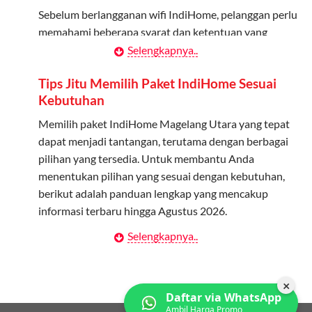
Bagikan Kuota: Setelah terdaftar, anggota bisa langsung
Sebelum berlangganan wifi IndiHome, pelanggan perlu
menggunakan kuota keluarga.
memahami beberapa syarat dan ketentuan yang
berlaku:
Selengkapnya..
Pantau Penggunaan: Admin dapat memantau penggunaan
kuota melalui aplikasi MyTelkomsel.
Kontrak Berlangganan
Tips Jitu Memilih Paket IndiHome Sesuai
Kebutuhan
Pelanggan harus menandatangani Kontrak
Berlangganan yang mencakup data pelanggan, jenis
Memilih paket IndiHome Magelang Utara yang tepat
layanan indihome Magelang Utara yang dipilih, serta
dapat menjadi tantangan, terutama dengan berbagai
syarat dan ketentuan yang berlaku. Kontrak ini dapat
pilihan yang tersedia. Untuk membantu Anda
diubah atau ditambah sesuai kebutuhan.
menentukan pilihan yang sesuai dengan kebutuhan,
berikut adalah panduan lengkap yang mencakup
Biaya Pasang Baru (PSB)
informasi terbaru hingga Agustus 2026.
Pelanggan dikenakan Biaya Pasang Baru (PSB) setelah
Selengkapnya..
Menentukan Kebutuhan Kecepatan Internet
perangkat CPE (Customer Premises Equipment)
terpasang di alamat instalasi. Pembayaran PSB harus
Langkah pertama dalam memilih paket IndiHome
dilakukan sebelum layanan wifi indiHome dapat
Magelang Utara adalah memahami kebutuhan
×
Daftar via WhatsApp
digunakan.
kecepatan wifi IndiHome yang anda butuhkan. Berikut
Ambil Harga Promo