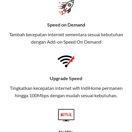
Selain Paket IndiHome yang
menawarkan layanan internet,
Speed on Demand
TV, dan telepon rumah, Telkomsel
Tambah kecepatan internet sementara sesuai kebutuhan
juga menghadirkan Telkomsel
dengan Add-on
Speed On Demand
One, sebuah solusi lengkap untuk
kebutuhan digital Anda.
Telkomsel One menggabungkan
layanan internet, hiburan, dan
Upgrade Speed
komunikasi dalam satu paket
Tingkatkan kecepatan internet wifi IndiHome permanen
praktis.
hingga 100Mbps dengan mudah sesuai kebutuhan.
Apa Itu Telkomsel One?
Telkomsel One adalah layanan konvergensi yang
menggabungkan konektivitas internet rumah
(IndiHome/Telkomsel Orbit) dan mobile internet
Netflix