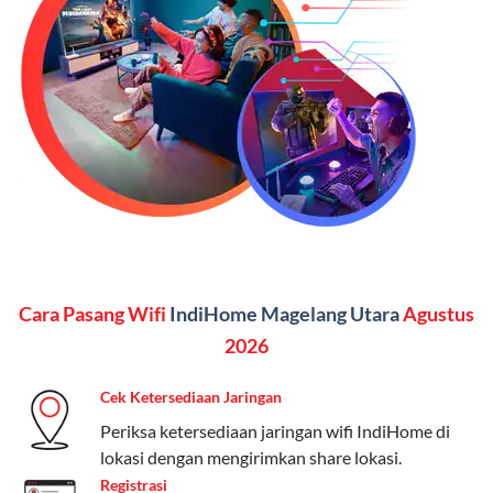
Vidio, WeTV, Disney+, dll.), dan paket TV 82 channel
(untuk beberapa pilihan).
Kelebihan:
Paket lengkap untuk pengguna yang
menginginkan internet, komunikasi, dan hiburan
(streaming & TV) dalam satu paket.
Paket Dynamic IP
Harga:
Mulai dari Rp 180.000 hingga Rp 888.000/bulan
Fitur:
Kecepatan internet 10Mbps-300Mbps, kuota
Cara Pasang Wifi
IndiHome Magelang Utara
Agustus
keluarga, nelpon & SMS semua operator, dan akses
Disney+ (untuk paket tertentu).
2026
Kelebihan:
Cocok untuk pengguna yang membutuhkan
Cek Ketersediaan Jaringan
koneksi internet cepat dan stabil dengan fleksibilitas
Periksa ketersediaan jaringan wifi IndiHome di
kuota. Pilihan harga bervariasi sesuai kebutuhan.
lokasi dengan mengirimkan share lokasi.
Registrasi
Telkomsel One menyediakan pilihan paket yang