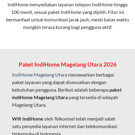
IndiHome menyediakan layanan
telepon IndiHome
hingga
elektromagnetik, sehingga koneksi tetap lancar.
100 menit, sesuai paket IndiHome yang dipilih. Fitur ini
bermanfaat untuk komunikasi jarak jauh, meski batas waktu
Latensi Rendah
mungkin terasa kurang bagi pengguna aktif.
Cocok untuk aktivitas yang membutuhkan koneksi
cepat seperti gaming, streaming, dan video conference.
Kapasitas Lebih Besar
Mampu menangani banyak perangkat sekaligus tanpa
Paket IndiHome Magelang Utara 2026
penurunan kualitas koneksi.
IndiHome Magelang Utara
menawarkan berbagai
Dengan teknologi ini, IndiHome memberikan pengalaman
paket layanan yang dapat disesuaikan dengan
internet yang lebih baik bagi pengguna untuk bekerja,
kebutuhan pengguna. Berikut adalah beberapa
paket
belajar, dan hiburan di rumah.
indiHome Magelang Utara
yang tersedia di wilayah
Magelang Utara.
IndiHome sering disebut sebagai WiFi IndiHome karena
layanan internet yang disediakan menggunakan jaringan
Wifi IndiHome
oleh Telkomsel telah menjadi salah
fiber optic dapat dikoneksikan melalui perangkat router
satu penyedia layanan internet dan telekomunikasi
WiFi.
terkemuka di Indonesia.