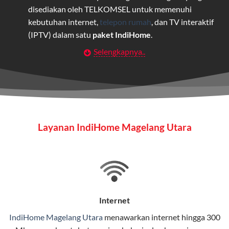
disediakan oleh TELKOMSEL untuk memenuhi
kebutuhan internet,
telepon rumah
, dan TV interaktif
(IPTV) dalam satu
paket IndiHome
.
Selengkapnya..
Layanan Wifi Indihome ini dirancang untuk
memberikan solusi lengkap bagi rumah tangga, bisnis,
maupun individu yang membutuhkan konektivitas dan
hiburan berkualitas tinggi.
Wifi IndiHome
Layanan IndiHome Magelang Utara
Wifi IndiHome adalah layanan
internet
berbasis fiber
optic yang disediakan oleh Telkom Indonesia untuk
pengguna rumah dan bisnis.
IndiHome menawarkan koneksi internet yang cepat,
stabil, dan memiliki berbagai pilihan paket IndiHome
Internet
yang dapat disesuaikan dengan kebutuhan pengguna.
IndiHome Magelang Utara
menawarkan
internet
hingga 300