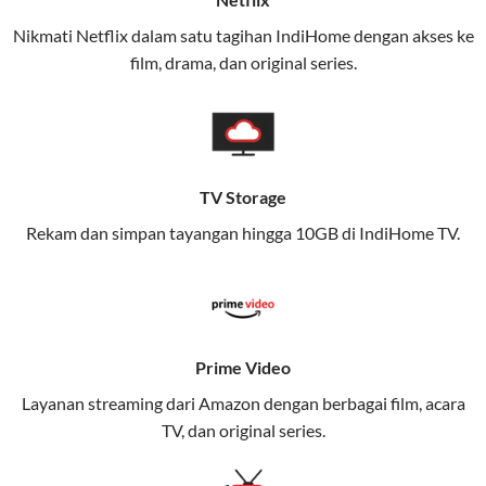
(Telkomsel) dalam satu paket.
Nikmati Netflix dalam satu tagihan IndiHome dengan akses ke
film, drama, dan original series.
Layanan ini dirancang untuk memberikan
pengalaman broadband yang seamless,
memungkinkan Anda menikmati internet cepat baik
di rumah maupun saat bepergian.
TV Storage
Dengan Telkomsel One, Anda tidak terikat pada satu
teknologi jaringan tertentu, sehingga bisa menikmati
Rekam dan simpan tayangan hingga 10GB di IndiHome TV.
fleksibilitas dan kenyamanan maksimal.
Keunggulan Telkomsel One
Kecepatan Internet Hingga 300 Mbps
Prime Video
Nikmati kecepatan internet super cepat untuk
Layanan streaming dari Amazon dengan berbagai film, acara
streaming, gaming, dan bekerja dari rumah.
TV, dan original series.
Dynamic IP