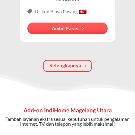
Paket IndiHome Internet, TV & Telepon
adalah solusi
lengkap dari IndiHome yang menggabungkan
Diskon Biaya Pasang
internet, TV kabel (IndiHome TV), dan telepon rumah.
Dengan paket ini, Anda bisa menikmati hiburan TV
Ambil Paket
berkualitas, internet cepat, dan komunikasi telepon
dalam satu langganan.
Keunggulan Paket IndiHome Internet, TV & Telepon
Selengkapnya
Internet Cepat:
Kecepatan wifi IndiHome ini mencapai
300 Mbps untuk aktivitas online tanpa hambatan.
TV Interaktif:
Akses ratusan channel TV lokal dan
internasional, termasuk fitur replay dan on-demand.
Telepon Rumah:
Gratis nelpon lokal dan interlokal dengan
Add-on IndiHome Magelang Utara
kuota tertentu.
Tambah layanan ekstra sesuai kebutuhan untuk pengalaman
Bonus Fitur:
Beberapa paket menyertakan bonus seperti
internet, TV, dan telepon yang lebih maksimal!
gratis streaming platform atau diskon langganan.