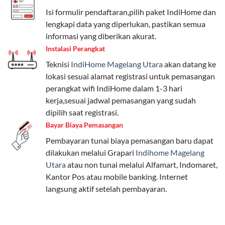
beragam, mulai dari paket hemat hingga premium.
Isi formulir pendaftaran,pilih paket IndiHome dan
Pengguna bisa memilih sesuai kebutuhan, baik untuk
lengkapi data yang diperlukan, pastikan semua
internet, komunikasi, atau hiburan.
informasi yang diberikan akurat.
Instalasi Perangkat
Paket Easy cocok untuk kebutuhan dasar, Paket
Teknisi
IndiHome Magelang Utara
akan datang ke
Complete untuk yang menginginkan fitur lengkap,
lokasi sesuai alamat registrasi untuk pemasangan
dan Paket Dynamic IP untuk pengguna yang
perangkat wifi IndiHome dalam 1-3 hari
memprioritaskan kecepatan internet tinggi.
kerja,sesuai jadwal pemasangan yang sudah
dipilih saat registrasi.
Paket Telkomsel One dengan Kuota Keluarga
Bayar Biaya Pemasangan
Salah satu fitur unggulan Telkomsel One adalah Paket
Pembayaran tunai biaya pemasangan baru dapat
Kuota Keluarga. Dengan kuota hingga 30 GB, Anda
dilakukan melalui Grapari
Indihome Magelang
bisa membagikan internet kepada anggota keluarga
Utara
atau non tunai melalui Alfamart, Indomaret,
atau teman tanpa perlu khawatir kehabisan kuota.
Kantor Pos atau mobile banking. Internet
Berikut adalah detailnya:
langsung aktif setelah pembayaran.
Kuota Keluarga 30 GB