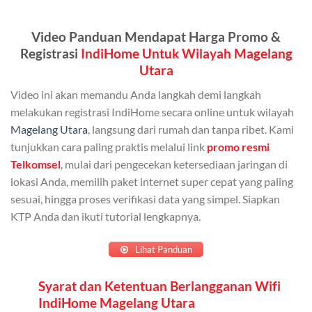
Kuota ini dapat digunakan secara bersama-sama oleh
Admin (pelanggan utama) dan anggota yang terdaftar.
Video Panduan Mendapat Harga Promo &
Bisa Dibagi Hingga 5 Anggota
Registrasi
IndiHome Untuk Wilayah Magelang
Utara
Admin dapat mendaftarkan hingga 5 anggota
keluarga atau teman untuk menggunakan kuota ini.
Video ini akan memandu Anda langkah demi langkah
melakukan registrasi IndiHome secara online untuk wilayah
Berlaku Nasional
Magelang Utara
, langsung dari rumah dan tanpa ribet. Kami
Kuota keluarga bisa digunakan di seluruh Indonesia
tunjukkan cara paling praktis melalui link
promo resmi
untuk jaringan 2G, 3G, dan 4G.
Telkomsel
, mulai dari pengecekan ketersediaan jaringan di
lokasi Anda, memilih paket internet super cepat yang paling
Tidak Berlaku untuk Roaming
sesuai, hingga proses verifikasi data yang simpel. Siapkan
KTP Anda dan ikuti tutorial lengkapnya.
Kuota ini hanya bisa digunakan di dalam negeri.
Cara Menggunakan Kuota Keluarga
Lihat Panduan
Daftarkan Anggota: Admin dapat mendaftarkan anggota
Syarat dan Ketentuan Berlangganan Wifi
IndiHome Magelang Utara
melalui aplikasi MyTelkomsel atau website Telkomsel One.