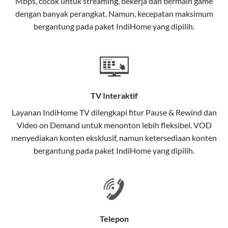
Mbps, cocok untuk streaming, bekerja dan bermain game
Selain internet, layanan IndiHome juga mencakup TV
dengan banyak perangkat. Namun, kecepatan maksimum
interaktif (
IndiHome TV
) dan telepon rumah dalam
bergantung pada paket IndiHome yang dipilih.
satu paket.
Teknologi di Balik WiFi IndiHome
Wifi IndiHome menggunakan teknologi Fiber To The
Home (FTTH), yang berarti koneksi internet
TV Interaktif
menggunakan kabel serat optik hingga ke rumah
pelanggan. Teknologi ini memiliki beberapa
Layanan
IndiHome TV
dilengkapi fitur Pause & Rewind dan
keunggulan:
Video on Demand untuk menonton lebih fleksibel. VOD
menyediakan konten eksklusif, namun ketersediaan konten
Kecepatan Tinggi
bergantung pada paket IndiHome yang dipilih.
Serat optik mampu mentransmisikan data dalam
kecepatan tinggi hingga 1 Gbps, lebih cepat
dibandingkan kabel tembaga atau DSL.
Koneksi Stabil
Telepon
Minim gangguan dari cuaca atau interferensi