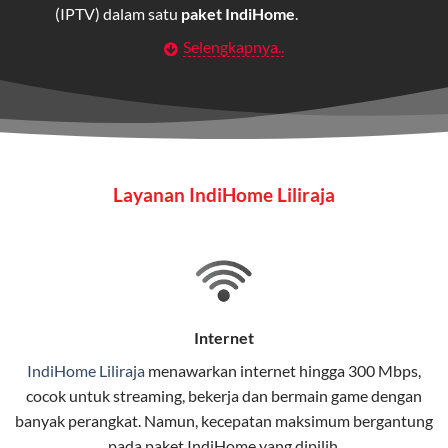
(IPTV) dalam satu
paket IndiHome
.
Selengkapnya..
Layanan Wifi Indihome ini dirancang untuk
memberikan solusi lengkap bagi rumah tangga, bisnis,
maupun individu yang membutuhkan konektivitas dan
hiburan berkualitas tinggi.
Wifi IndiHome
Layanan IndiHome Liliraja
Wifi IndiHome adalah layanan
internet
berbasis fiber
optic yang disediakan oleh Telkom Indonesia untuk
pengguna rumah dan bisnis.
IndiHome menawarkan koneksi internet yang cepat,
stabil, dan memiliki berbagai pilihan paket IndiHome
Internet
yang dapat disesuaikan dengan kebutuhan pengguna.
IndiHome Liliraja
menawarkan
internet
hingga 300 Mbps,
cocok untuk streaming, bekerja dan bermain game dengan
Selain internet, layanan IndiHome juga mencakup TV
banyak perangkat. Namun, kecepatan maksimum bergantung
interaktif (
IndiHome TV
) dan telepon rumah dalam
pada paket IndiHome yang dipilih.