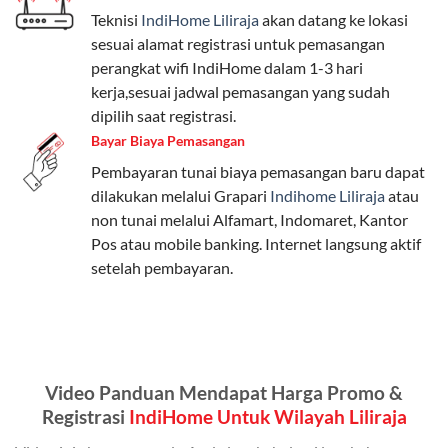
Teknisi
IndiHome Liliraja
akan datang ke lokasi
Paket Easy cocok untuk kebutuhan dasar, Paket
sesuai alamat registrasi untuk pemasangan
Complete untuk yang menginginkan fitur lengkap,
perangkat wifi IndiHome dalam 1-3 hari
dan Paket Dynamic IP untuk pengguna yang
kerja,sesuai jadwal pemasangan yang sudah
memprioritaskan kecepatan internet tinggi.
dipilih saat registrasi.
Bayar Biaya Pemasangan
Paket Telkomsel One dengan Kuota Keluarga
Pembayaran tunai biaya pemasangan baru dapat
Salah satu fitur unggulan Telkomsel One adalah Paket
dilakukan melalui Grapari
Indihome Liliraja
atau
Kuota Keluarga. Dengan kuota hingga 30 GB, Anda
non tunai melalui Alfamart, Indomaret, Kantor
bisa membagikan internet kepada anggota keluarga
Pos atau mobile banking. Internet langsung aktif
atau teman tanpa perlu khawatir kehabisan kuota.
setelah pembayaran.
Berikut adalah detailnya:
Kuota Keluarga 30 GB
Kuota ini dapat digunakan secara bersama-sama oleh
Video Panduan Mendapat Harga Promo &
Admin (pelanggan utama) dan anggota yang terdaftar.
Registrasi
IndiHome Untuk Wilayah Liliraja
Bisa Dibagi Hingga 5 Anggota