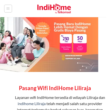
Skip
to
content
Pasang Wifi IndiHome Liliraja
Layanan
wifi IndiHome
tersedia di wilayah Liliraja dan
indihome Liliraja
telah menjadi salah satu provider
internet terkemuka berkat cakupan luas, kecepatan