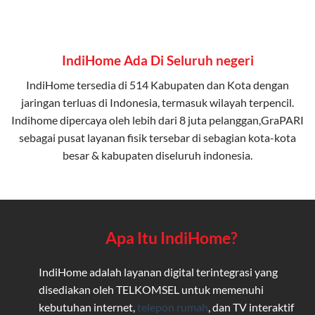
IndiHome Ada Di Seluruh negeri
IndiHome tersedia di 514 Kabupaten dan Kota dengan
jaringan terluas di Indonesia, termasuk wilayah terpencil.
Indihome dipercaya oleh lebih dari 8 juta pelanggan,GraPARI
sebagai pusat layanan fisik tersebar di sebagian kota-kota
besar & kabupaten diseluruh indonesia.
Apa Itu IndiHome?
IndiHome adalah layanan digital terintegrasi yang
disediakan oleh TELKOMSEL untuk memenuhi
kebutuhan internet,
telepon rumah
, dan TV interaktif