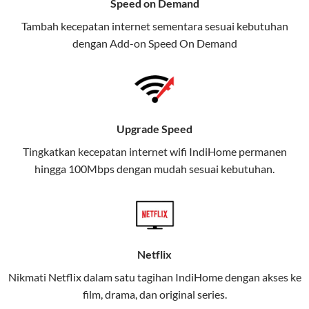
Speed on Demand
TV, dan telepon rumah, Telkomsel
Tambah kecepatan internet sementara sesuai kebutuhan
juga menghadirkan Telkomsel
dengan Add-on
Speed On Demand
One, sebuah solusi lengkap untuk
kebutuhan digital Anda.
Telkomsel One menggabungkan
layanan internet, hiburan, dan
Upgrade Speed
komunikasi dalam satu paket
Tingkatkan kecepatan internet wifi IndiHome permanen
praktis.
hingga 100Mbps dengan mudah sesuai kebutuhan.
Apa Itu Telkomsel One?
Telkomsel One adalah layanan konvergensi yang
menggabungkan konektivitas internet rumah
(IndiHome/Telkomsel Orbit) dan mobile internet
Netflix
(Telkomsel) dalam satu paket.
Nikmati Netflix dalam satu tagihan IndiHome dengan akses ke
film, drama, dan original series.
Layanan ini dirancang untuk memberikan