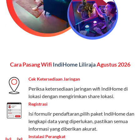
menginginkan internet, komunikasi, dan hiburan
(streaming & TV) dalam satu paket.
Paket Dynamic IP
Harga:
Mulai dari Rp 180.000 hingga Rp 888.000/bulan
Fitur:
Kecepatan internet 10Mbps-300Mbps, kuota
Cara Pasang Wifi
IndiHome Liliraja
Agustus 2026
keluarga, nelpon & SMS semua operator, dan akses
Disney+ (untuk paket tertentu).
Cek Ketersediaan Jaringan
Kelebihan:
Cocok untuk pengguna yang membutuhkan
Periksa ketersediaan jaringan wifi IndiHome di
koneksi internet cepat dan stabil dengan fleksibilitas
lokasi dengan mengirimkan share lokasi.
kuota. Pilihan harga bervariasi sesuai kebutuhan.
Registrasi
Isi formulir pendaftaran,pilih paket IndiHome dan
Telkomsel One menyediakan pilihan paket yang
lengkapi data yang diperlukan, pastikan semua
beragam, mulai dari paket hemat hingga premium.
informasi yang diberikan akurat.
Pengguna bisa memilih sesuai kebutuhan, baik untuk
Instalasi Perangkat
internet, komunikasi, atau hiburan.