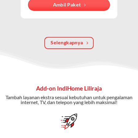
Dengan paket ini, Anda bisa menikmati hiburan TV
Ambil Paket
berkualitas, internet cepat, dan komunikasi telepon
dalam satu langganan.
Keunggulan Paket IndiHome Internet, TV & Telepon
Selengkapnya
Internet Cepat:
Kecepatan wifi IndiHome ini mencapai
300 Mbps untuk aktivitas online tanpa hambatan.
TV Interaktif:
Akses ratusan channel TV lokal dan
internasional, termasuk fitur replay dan on-demand.
Telepon Rumah:
Gratis nelpon lokal dan interlokal dengan
Add-on IndiHome Liliraja
kuota tertentu.
Tambah layanan ekstra sesuai kebutuhan untuk pengalaman
Bonus Fitur:
Beberapa paket menyertakan bonus seperti
internet, TV, dan telepon yang lebih maksimal!
gratis streaming platform atau diskon langganan.
Selain Paket IndiHome yang
menawarkan layanan internet,