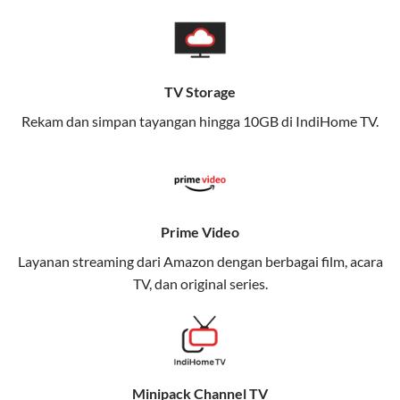
pengalaman broadband yang seamless,
memungkinkan Anda menikmati internet cepat baik
di rumah maupun saat bepergian.
TV Storage
Dengan Telkomsel One, Anda tidak terikat pada satu
teknologi jaringan tertentu, sehingga bisa menikmati
Rekam dan simpan tayangan hingga 10GB di IndiHome TV.
fleksibilitas dan kenyamanan maksimal.
Keunggulan Telkomsel One
Kecepatan Internet Hingga 300 Mbps
Prime Video
Nikmati kecepatan internet super cepat untuk
Layanan streaming dari Amazon dengan berbagai film, acara
streaming, gaming, dan bekerja dari rumah.
TV, dan original series.
Dynamic IP
Memudahkan Anda dalam mengelola jaringan dan
meningkatkan keamanan.
Minipack Channel TV
Kuota Keluarga