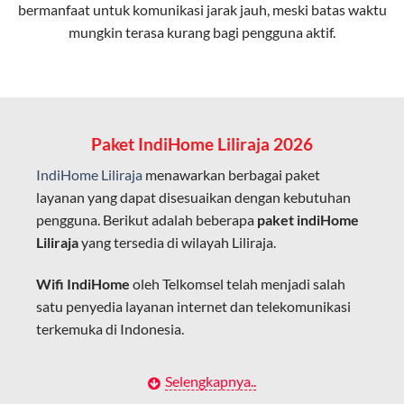
bermanfaat untuk komunikasi jarak jauh, meski batas waktu
Latensi Rendah
mungkin terasa kurang bagi pengguna aktif.
Cocok untuk aktivitas yang membutuhkan koneksi
cepat seperti gaming, streaming, dan video conference.
Kapasitas Lebih Besar
Mampu menangani banyak perangkat sekaligus tanpa
Paket IndiHome Liliraja 2026
penurunan kualitas koneksi.
IndiHome Liliraja
menawarkan berbagai paket
Dengan teknologi ini, IndiHome memberikan pengalaman
layanan yang dapat disesuaikan dengan kebutuhan
internet yang lebih baik bagi pengguna untuk bekerja,
pengguna. Berikut adalah beberapa
paket indiHome
belajar, dan hiburan di rumah.
Liliraja
yang tersedia di wilayah Liliraja.
IndiHome sering disebut sebagai WiFi IndiHome karena
Wifi IndiHome
oleh Telkomsel telah menjadi salah
layanan internet yang disediakan menggunakan jaringan
satu penyedia layanan internet dan telekomunikasi
fiber optic dapat dikoneksikan melalui perangkat router
terkemuka di Indonesia.
WiFi.
Hal ini memungkinkan pengguna untuk mengakses
Dengan berbagai pilihan paket indihome Liliraja yang
Selengkapnya..
internet secara nirkabel (wireless) di rumah atau tempat
disesuaikan dengan kebutuhan pengguna,
IndiHome