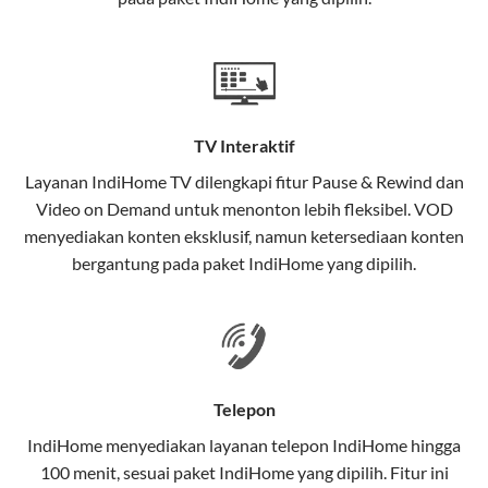
satu paket.
Teknologi di Balik WiFi IndiHome
Wifi IndiHome menggunakan teknologi Fiber To The
Home (FTTH), yang berarti koneksi internet
TV Interaktif
menggunakan kabel serat optik hingga ke rumah
pelanggan. Teknologi ini memiliki beberapa
Layanan
IndiHome TV
dilengkapi fitur Pause & Rewind dan
keunggulan:
Video on Demand untuk menonton lebih fleksibel. VOD
menyediakan konten eksklusif, namun ketersediaan konten
Kecepatan Tinggi
bergantung pada paket IndiHome yang dipilih.
Serat optik mampu mentransmisikan data dalam
kecepatan tinggi hingga 1 Gbps, lebih cepat
dibandingkan kabel tembaga atau DSL.
Koneksi Stabil
Telepon
Minim gangguan dari cuaca atau interferensi
IndiHome menyediakan layanan
telepon IndiHome
hingga
elektromagnetik, sehingga koneksi tetap lancar.
100 menit, sesuai paket IndiHome yang dipilih. Fitur ini