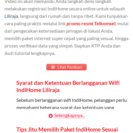
Video ini akan memandu Anda langkah demi langkah
Admin dapat mendaftarkan hingga 5 anggota
melakukan registrasi IndiHome secara online untuk wilayah
keluarga atau teman untuk menggunakan kuota ini.
Liliraja
, langsung dari rumah dan tanpa ribet. Kami tunjukkan
cara paling praktis melalui link
promo resmi Telkomsel
, mulai
Berlaku Nasional
dari pengecekan ketersediaan jaringan di lokasi Anda,
memilih paket internet super cepat yang paling sesuai, hingga
Kuota keluarga bisa digunakan di seluruh Indonesia
proses verifikasi data yang simpel. Siapkan KTP Anda dan
untuk jaringan 2G, 3G, dan 4G.
ikuti tutorial lengkapnya.
Tidak Berlaku untuk Roaming
Lihat Panduan
Kuota ini hanya bisa digunakan di dalam negeri.
Syarat dan Ketentuan Berlangganan Wifi
Cara Menggunakan Kuota Keluarga
IndiHome Liliraja
Daftarkan Anggota: Admin dapat mendaftarkan anggota
Sebelum berlangganan wifi IndiHome, pelanggan perlu
melalui aplikasi MyTelkomsel atau website Telkomsel One.
memahami beberapa syarat dan ketentuan yang
berlaku:
Selengkapnya..
Bagikan Kuota: Setelah terdaftar, anggota bisa langsung
menggunakan kuota keluarga.
Kontrak Berlangganan
Tips Jitu Memilih Paket IndiHome Sesuai
Pantau Penggunaan: Admin dapat memantau penggunaan