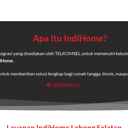
Apa Itu IndiHome?
integrasi yang disediakan oleh TELKOMSEL untuk memenuhi kebut
diHome
.
untuk memberikan solusi lengkap bagi rumah tangga, bisnis, mau
Selengkapnya..
Wifi IndiHome
t
berbasis fiber optic yang disediakan oleh Telkom Indonesia unt
 yang cepat, stabil, dan memiliki berbagai pilihan paket IndiHo
Layanan IndiHome Lebong Selatan