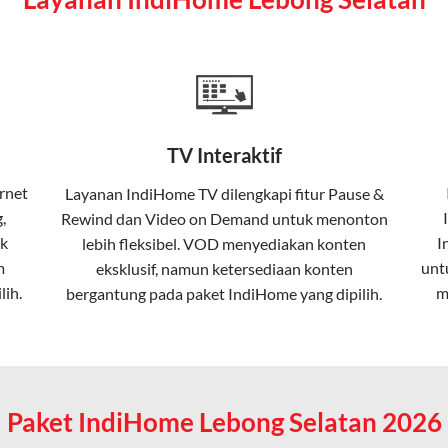
a mencakup TV interaktif (
IndiHome TV
) dan telepon rumah dalam
Home
Fiber To The Home (FTTH), yang berarti koneksi internet menggu
TV Interaktif
erapa keunggulan:
rnet
Layanan
IndiHome TV
dilengkapi fitur Pause &
,
Rewind dan Video on Demand untuk menonton
ta dalam kecepatan tinggi hingga 1 Gbps, lebih cepat dibanding
k
I
lebih fleksibel. VOD menyediakan konten
m
unt
eksklusif, namun ketersediaan konten
lih.
m
bergantung pada paket IndiHome yang dipilih.
erensi elektromagnetik, sehingga koneksi tetap lancar.
an koneksi cepat seperti gaming, streaming, dan video conferenc
Paket IndiHome Lebong Selatan 2026