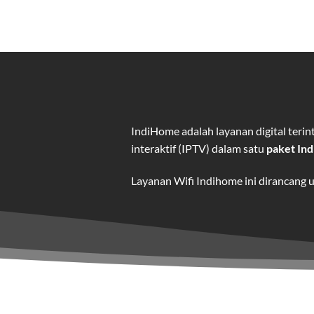
IndiHome adalah layanan digital ter
interaktif (IPTV) dalam satu
paket In
Layanan Wifi Indihome ini dirancang 
dan hiburan berkualitas tinggi.
Wifi IndiHome adalah layanan
interne
IndiHome menawarkan koneksi internet
kebutuhan pengguna.