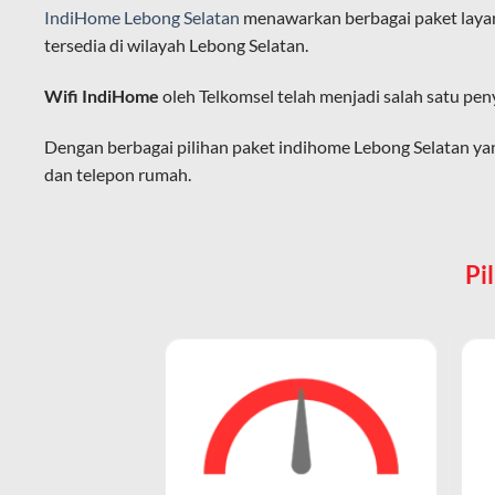
Kapasitas Lebih Besar
IndiHome Lebong Selatan
menawarkan berbagai paket layan
Mampu menangani banyak perangkat seka
tersedia di wilayah Lebong Selatan.
Dengan teknologi ini, IndiHome memberik
Wifi IndiHome
oleh Telkomsel telah menjadi salah satu pen
IndiHome sering disebut sebagai WiFi In
melalui perangkat router WiFi.
Dengan berbagai pilihan paket indihome Lebong Selatan y
dan telepon rumah.
Hal ini memungkinkan pengguna untuk me
LAN langsung ke perangkat mereka.
Paket IndiHome Internet Saja – IndiHome 1P (
WiFi adalah Cara Akses Utam
Pi
Paket IndiHome Internet Saja
dirancang khusus untuk peng
Saat pelanggan berlangganan Wifi In
Paket ini cocok untuk individu, mahasiswa, atau profesional
smart TV terhubung ke internet tanpa 
Keunggulan Paket Internet Saja
Karena sebagian besar pengguna IndiH
hari.
Kecepatan Tinggi:
Wifi IndiHome menawarkan kecepatan in
Membedakan dengan Jaringan
Stabil dan Andal:
Menggunakan jaringan fiber optik, koneksi wifi