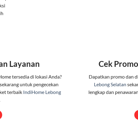
ksi
ih
an Layanan
Cek Promo
Home tersedia di lokasi Anda?
Dapatkan promo dan d
sekarang untuk pengecekan
Lebong Selatan
sekar
ket terbaik
IndiHome Lebong
lengkap dan penawaran
.