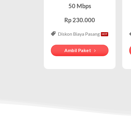
Tanpa Kuota:
Internet wifi indiHome tanpa batas (unlimited) seh
WiFi IndiHome Lebong Selatan mengguna
50 Mbps
provider seluler (misalnya 4G/5G). 
Harga Terjangkau:
Paket ini tersedia dalam berbagai pilihan har
Rp 230.000
Merek yang Melekat dengan 
Paket IndiHome Internet & Telepon – IndiHom
Diskon Biaya Pasang
IndiHome Lebong Selatan adalah salah
Paket ini menggabungkan layanan wifi indihome cepat deng
rumah dengan IndiHome Lebong Selatan
yang membutuhkan komunikasi telepon dan internet yang h
Ambil Paket
ada penyedia lain.
Keunggulan Paket IndiHome Internet & Telepon
Secara teknis, IndiHome adalah layan
melalui jaringan nirkabel yang dised
Internet Unlimited:
Nikmati internet wifi IndiHome tanpa 
Telepon Rumah:
Gratis nelpon lokal dan interlokal dengan
Hemat Biaya:
Lebih ekonomis dibandingkan berlangganan l
Bonus Fitur:
Beberapa paket menyertakan fitur tambahan seperti v
Paket IndiHome Internet, TV & Telepon – Indi