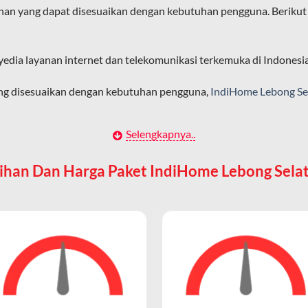
an yang dapat disesuaikan dengan kebutuhan pengguna. Berikut
ligus tanpa penurunan kualitas koneksi.
an pengalaman internet yang lebih baik bagi pengguna untuk beker
yedia layanan internet dan telekomunikasi terkemuka di Indonesia
diHome karena layanan internet yang disediakan menggunakan jar
ang disesuaikan dengan kebutuhan pengguna,
IndiHome Lebong Se
ngakses internet secara nirkabel (wireless) di rumah atau temp
Selengkapnya..
Single Play)
a
lihan Dan Harga Paket IndiHome Lebong Sela
guna yang membutuhkan koneksi internet cepat tanpa layanan ta
diHome, mereka mendapatkan router WiFi yang memungkinkan pera
 yang mengutamakan konektivitas internet untuk bekerja, belajar,
kabel.
ome mengakses internet melalui WiFi, istilah Wifi IndiHome menj
ternet hingga 300 Mbps, tergantung pada paket IndiHome yang d
 Seluler
 IndiHome dikenal stabil dan minim gangguan.