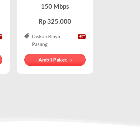
 kuota.
 jaringan seluler yang berbasis sinyal dari
150 Mbps
kan dari paket data seluler.
Rp 325.000
Diskon Biaya
banyak orang mengasosiasikan layanan WiFi
 lengkap. Cocok untuk keluarga atau pelaku bisnis kecil
Pasang
g diasosiasikan dengan IndiHome , meskipun
Ambil Paket
cu pada cara pengguna mengakses internet