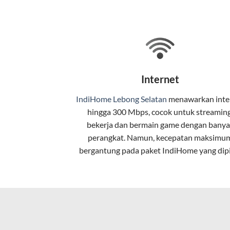
Selain internet, layanan IndiHome jug
Teknologi di Balik WiFi Indi
Wifi IndiHome menggunakan teknologi 
Internet
pelanggan. Teknologi ini memiliki beb
IndiHome Lebong Selatan
menawarkan
inte
Kecepatan Tinggi
hingga 300 Mbps, cocok untuk streaming
Serat optik mampu mentransmisikan da
bekerja dan bermain game dengan banya
perangkat. Namun, kecepatan maksimu
Koneksi Stabil
bergantung pada paket IndiHome yang dipi
Minim gangguan dari cuaca atau interf
Latensi Rendah
Cocok untuk aktivitas yang membutuhk