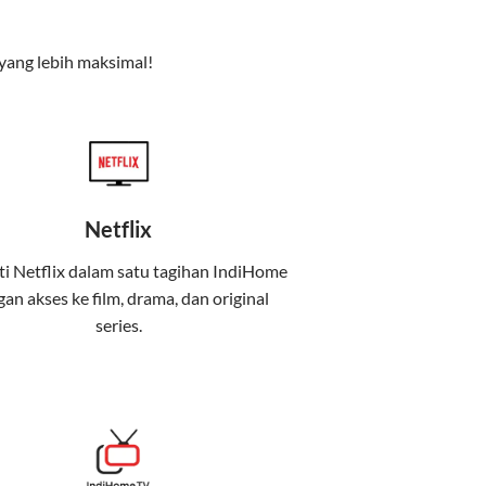
e TV), dan telepon rumah. Dengan paket ini, Anda bisa
yang lebih maksimal!
Netflix
i Netflix dalam satu tagihan IndiHome
an akses ke film, drama, dan original
uga menghadirkan Telkomsel One, sebuah
series.
iburan, dan komunikasi dalam satu paket
 mobile internet (Telkomsel) dalam satu paket.