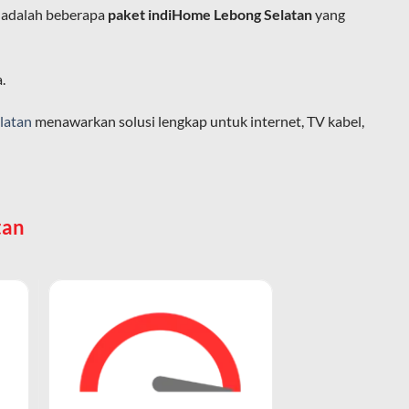
 adalah beberapa
paket indiHome Lebong Selatan
yang
ja, belajar, dan hiburan di rumah.
.
ingan fiber optic dapat dikoneksikan
latan
menawarkan solusi lengkap untuk internet, TV kabel,
at usaha tanpa perlu menggunakan kabel
tan
mbahan seperti TV atau telepon.
ngkat seperti smartphone, laptop, dan
 atau hiburan.
adi lebih populer dalam percakapan sehari-
ipilih.