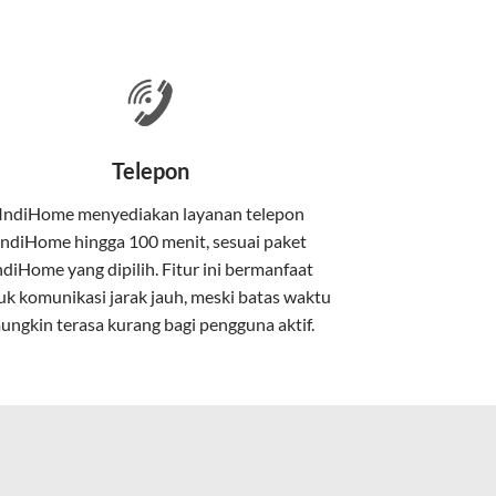
 satu paket.
nakan kabel serat optik hingga ke rumah
Telepon
IndiHome menyediakan layanan
telepon
IndiHome
hingga 100 menit, sesuai paket
kan kabel tembaga atau DSL.
ndiHome yang dipilih. Fitur ini bermanfaat
uk komunikasi jarak jauh, meski batas waktu
ungkin terasa kurang bagi pengguna aktif.
e.