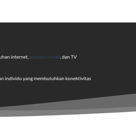
uhan internet,
telepon rumah
, dan TV
pun individu yang membutuhkan konektivitas
uk pengguna rumah dan bisnis.
me yang dapat disesuaikan dengan