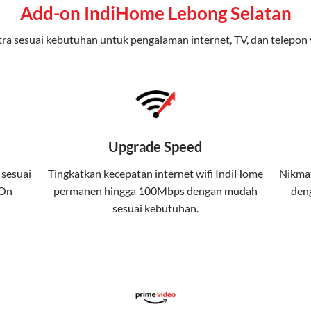
ap dari IndiHome yang menggabungkan internet, TV kabel (IndiHom
Add-on IndiHome Lebong Selatan
nikasi telepon dalam satu langganan.
ra sesuai kebutuhan untuk pengalaman internet, TV, dan telepon 
n
0 Mbps untuk aktivitas online tanpa hambatan.
ional, termasuk fitur replay dan on-demand.
 kuota tertentu.
Upgrade Speed
atis streaming platform atau diskon langganan.
 sesuai
Tingkatkan kecepatan internet wifi IndiHome
Nikmat
 On
permanen hingga 100Mbps dengan mudah
deng
yanan internet, TV, dan telepon rumah, Telkomsel j
sesuai kebutuhan.
da. Telkomsel One menggabungkan layanan internet, h
kan konektivitas internet rumah (IndiHome/Telkomsel Orbit) dan