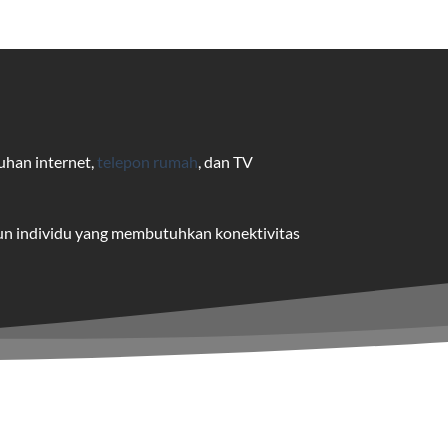
uhan internet,
telepon rumah
, dan TV
pun individu yang membutuhkan konektivitas
uk pengguna rumah dan bisnis.
me yang dapat disesuaikan dengan