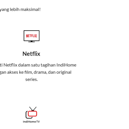
yang lebih maksimal!
Netflix
i Netflix dalam satu tagihan IndiHome
an akses ke film, drama, dan original
uga menghadirkan Telkomsel One, sebuah
series.
iburan, dan komunikasi dalam satu paket
 mobile internet (Telkomsel) dalam satu paket.