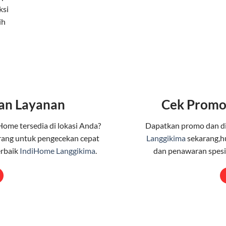
ksi
ih
an Layanan
Cek Promo
Home tersedia di lokasi Anda?
Dapatkan promo dan d
ang untuk pengecekan cepat
Langgikima
sekarang,h
erbaik
IndiHome Langgikima
.
dan penawaran spesia