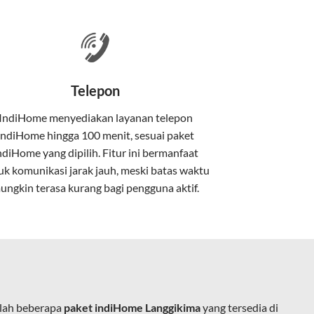
 satu paket.
nakan kabel serat optik hingga ke rumah
Telepon
IndiHome menyediakan layanan
telepon
IndiHome
hingga 100 menit, sesuai paket
kan kabel tembaga atau DSL.
ndiHome yang dipilih. Fitur ini bermanfaat
uk komunikasi jarak jauh, meski batas waktu
ungkin terasa kurang bagi pengguna aktif.
e.
alah beberapa
paket indiHome Langgikima
yang tersedia di