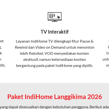
a mencakup TV interaktif (
IndiHome TV
) dan telepon rumah dalam
Home
Fiber To The Home (FTTH), yang berarti koneksi internet menggu
TV Interaktif
erapa keunggulan:
net
Layanan
IndiHome TV
dilengkapi fitur Pause &
,
Rewind dan Video on Demand untuk menonton
ta dalam kecepatan tinggi hingga 1 Gbps, lebih cepat dibanding
k
I
lebih fleksibel. VOD menyediakan konten
m
unt
eksklusif, namun ketersediaan konten
lih.
m
bergantung pada paket IndiHome yang dipilih.
erensi elektromagnetik, sehingga koneksi tetap lancar.
an koneksi cepat seperti gaming, streaming, dan video conferenc
Paket IndiHome Langgikima 2026
yang dapat disesuaikan dengan kebutuhan pengguna. Berikut ad