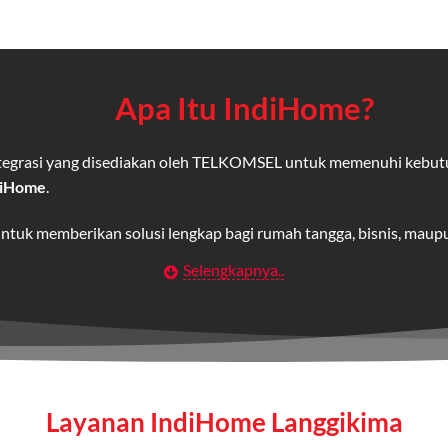
Apa Itu IndiHome?
integrasi yang disediakan oleh TELKOMSEL untuk memenuhi kebut
diHome
.
untuk memberikan solusi lengkap bagi rumah tangga, bisnis, mau
Selengkapnya..
Wifi IndiHome
t
berbasis fiber optic yang disediakan oleh Telkom Indonesia unt
 yang cepat, stabil, dan memiliki berbagai pilihan paket IndiHo
Layanan IndiHome Langgikima