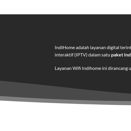
IndiHome adalah layanan digital ter
interaktif (IPTV) dalam satu
paket In
Layanan Wifi Indihome ini dirancang 
dan hiburan berkualitas tinggi.
Wifi IndiHome adalah layanan
interne
IndiHome menawarkan koneksi internet
kebutuhan pengguna.