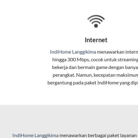
Selain internet, layanan IndiHome jug
Teknologi di Balik WiFi Indi
Wifi IndiHome menggunakan teknologi 
Internet
pelanggan. Teknologi ini memiliki beb
IndiHome Langgikima
menawarkan
inter
Kecepatan Tinggi
hingga 300 Mbps, cocok untuk streaming
Serat optik mampu mentransmisikan da
bekerja dan bermain game dengan banya
perangkat. Namun, kecepatan maksimu
Koneksi Stabil
bergantung pada paket IndiHome yang dipi
Minim gangguan dari cuaca atau interf
Latensi Rendah
Cocok untuk aktivitas yang membutuhk
Kapasitas Lebih Besar
IndiHome Langgikima
menawarkan berbagai paket layanan 