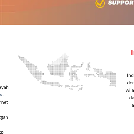
Ind
den
layah
wila
ma
da
rnet
l
ggan
Rp