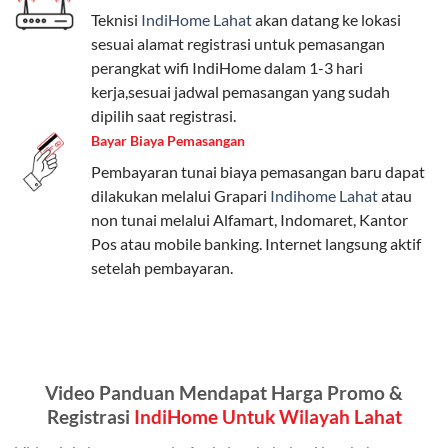
Teknisi
IndiHome Lahat
akan datang ke lokasi
Paket Easy cocok untuk kebutuhan dasar, Paket
sesuai alamat registrasi untuk pemasangan
Complete untuk yang menginginkan fitur lengkap,
perangkat wifi IndiHome dalam 1-3 hari
dan Paket Dynamic IP untuk pengguna yang
kerja,sesuai jadwal pemasangan yang sudah
memprioritaskan kecepatan internet tinggi.
dipilih saat registrasi.
Bayar Biaya Pemasangan
Paket Telkomsel One dengan Kuota Keluarga
Pembayaran tunai biaya pemasangan baru dapat
Salah satu fitur unggulan Telkomsel One adalah Paket
dilakukan melalui Grapari
Indihome Lahat
atau
Kuota Keluarga. Dengan kuota hingga 30 GB, Anda
non tunai melalui Alfamart, Indomaret, Kantor
bisa membagikan internet kepada anggota keluarga
Pos atau mobile banking. Internet langsung aktif
atau teman tanpa perlu khawatir kehabisan kuota.
setelah pembayaran.
Berikut adalah detailnya:
Kuota Keluarga 30 GB
Kuota ini dapat digunakan secara bersama-sama oleh
Video Panduan Mendapat Harga Promo &
Admin (pelanggan utama) dan anggota yang terdaftar.
Registrasi
IndiHome Untuk Wilayah Lahat
Bisa Dibagi Hingga 5 Anggota