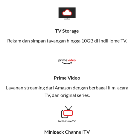
pengalaman broadband yang seamless,
memungkinkan Anda menikmati internet cepat baik
di rumah maupun saat bepergian.
TV Storage
Dengan Telkomsel One, Anda tidak terikat pada satu
teknologi jaringan tertentu, sehingga bisa menikmati
Rekam dan simpan tayangan hingga 10GB di IndiHome TV.
fleksibilitas dan kenyamanan maksimal.
Keunggulan Telkomsel One
Kecepatan Internet Hingga 300 Mbps
Prime Video
Nikmati kecepatan internet super cepat untuk
Layanan streaming dari Amazon dengan berbagai film, acara
streaming, gaming, dan bekerja dari rumah.
TV, dan original series.
Dynamic IP
Memudahkan Anda dalam mengelola jaringan dan
meningkatkan keamanan.
Minipack Channel TV
Kuota Keluarga