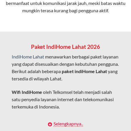
bermanfaat untuk komunikasi jarak jauh, meski batas waktu
Latensi Rendah
mungkin terasa kurang bagi pengguna aktif.
Cocok untuk aktivitas yang membutuhkan koneksi
cepat seperti gaming, streaming, dan video conference.
Kapasitas Lebih Besar
Mampu menangani banyak perangkat sekaligus tanpa
Paket IndiHome Lahat 2026
penurunan kualitas koneksi.
IndiHome Lahat
menawarkan berbagai paket layanan
Dengan teknologi ini, IndiHome memberikan pengalaman
yang dapat disesuaikan dengan kebutuhan pengguna.
internet yang lebih baik bagi pengguna untuk bekerja,
Berikut adalah beberapa
paket indiHome Lahat
yang
belajar, dan hiburan di rumah.
tersedia di wilayah Lahat.
IndiHome sering disebut sebagai WiFi IndiHome karena
Wifi IndiHome
oleh Telkomsel telah menjadi salah
layanan internet yang disediakan menggunakan jaringan
satu penyedia layanan internet dan telekomunikasi
fiber optic dapat dikoneksikan melalui perangkat router
terkemuka di Indonesia.
WiFi.
Hal ini memungkinkan pengguna untuk mengakses
Dengan berbagai pilihan paket indihome Lahat yang
Selengkapnya..
internet secara nirkabel (wireless) di rumah atau tempat
disesuaikan dengan kebutuhan pengguna,
IndiHome