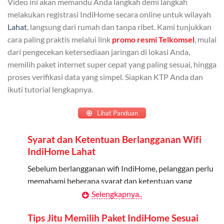
Video ini akan memandu Anda langkah demi langkah
Admin dapat mendaftarkan hingga 5 anggota
melakukan registrasi IndiHome secara online untuk wilayah
keluarga atau teman untuk menggunakan kuota ini.
Lahat
, langsung dari rumah dan tanpa ribet. Kami tunjukkan
cara paling praktis melalui link
promo resmi Telkomsel
, mulai
Berlaku Nasional
dari pengecekan ketersediaan jaringan di lokasi Anda,
memilih paket internet super cepat yang paling sesuai, hingga
Kuota keluarga bisa digunakan di seluruh Indonesia
proses verifikasi data yang simpel. Siapkan KTP Anda dan
untuk jaringan 2G, 3G, dan 4G.
ikuti tutorial lengkapnya.
Tidak Berlaku untuk Roaming
Lihat Panduan
Kuota ini hanya bisa digunakan di dalam negeri.
Syarat dan Ketentuan Berlangganan Wifi
Cara Menggunakan Kuota Keluarga
IndiHome Lahat
Daftarkan Anggota: Admin dapat mendaftarkan anggota
Sebelum berlangganan wifi IndiHome, pelanggan perlu
melalui aplikasi MyTelkomsel atau website Telkomsel One.
memahami beberapa syarat dan ketentuan yang
berlaku:
Selengkapnya..
Bagikan Kuota: Setelah terdaftar, anggota bisa langsung
menggunakan kuota keluarga.
Kontrak Berlangganan
Tips Jitu Memilih Paket IndiHome Sesuai
Pantau Penggunaan: Admin dapat memantau penggunaan