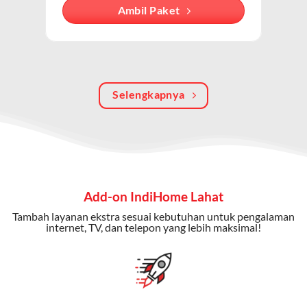
Dengan paket ini, Anda bisa menikmati hiburan TV
Ambil Paket
berkualitas, internet cepat, dan komunikasi telepon
dalam satu langganan.
Keunggulan Paket IndiHome Internet, TV & Telepon
Selengkapnya
Internet Cepat:
Kecepatan wifi IndiHome ini mencapai
300 Mbps untuk aktivitas online tanpa hambatan.
TV Interaktif:
Akses ratusan channel TV lokal dan
internasional, termasuk fitur replay dan on-demand.
Telepon Rumah:
Gratis nelpon lokal dan interlokal dengan
Add-on IndiHome Lahat
kuota tertentu.
Tambah layanan ekstra sesuai kebutuhan untuk pengalaman
Bonus Fitur:
Beberapa paket menyertakan bonus seperti
internet, TV, dan telepon yang lebih maksimal!
gratis streaming platform atau diskon langganan.
Selain Paket IndiHome yang
menawarkan layanan internet,