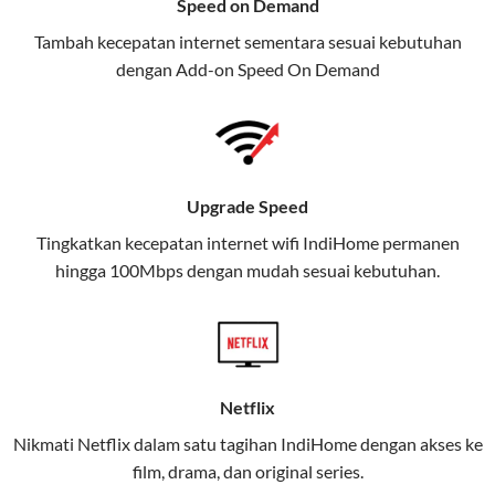
Speed on Demand
TV, dan telepon rumah, Telkomsel
Tambah kecepatan internet sementara sesuai kebutuhan
juga menghadirkan Telkomsel
dengan Add-on
Speed On Demand
One, sebuah solusi lengkap untuk
kebutuhan digital Anda.
Telkomsel One menggabungkan
layanan internet, hiburan, dan
Upgrade Speed
komunikasi dalam satu paket
Tingkatkan kecepatan internet wifi IndiHome permanen
praktis.
hingga 100Mbps dengan mudah sesuai kebutuhan.
Apa Itu Telkomsel One?
Telkomsel One adalah layanan konvergensi yang
menggabungkan konektivitas internet rumah
(IndiHome/Telkomsel Orbit) dan mobile internet
Netflix
(Telkomsel) dalam satu paket.
Nikmati Netflix dalam satu tagihan IndiHome dengan akses ke
film, drama, dan original series.
Layanan ini dirancang untuk memberikan