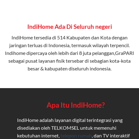
IndiHome Ada Di Seluruh negeri
IndiHome tersedia di 514 Kabupaten dan Kota dengan
jaringan terluas di Indonesia, termasuk wilayah terpencil.
Indihome dipercaya oleh lebih dari 8 juta pelanggan,GraPARI
sebagai pusat layanan fisik tersebar di sebagian kota-kota
besar & kabupaten diseluruh indonesia.
Apa Itu IndiHome?
IndiHome adalah layanan digital terintegrasi yang
disediakan oleh TELKOMSEL untuk memenuhi
kebutuhan internet,
telepon rumah
, dan TV interaktif