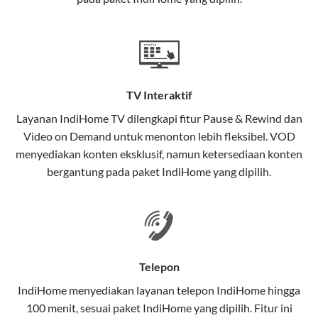
satu paket.
Teknologi di Balik WiFi IndiHome
Wifi IndiHome menggunakan teknologi Fiber To The
Home (FTTH), yang berarti koneksi internet
TV Interaktif
menggunakan kabel serat optik hingga ke rumah
pelanggan. Teknologi ini memiliki beberapa
Layanan
IndiHome TV
dilengkapi fitur Pause & Rewind dan
keunggulan:
Video on Demand untuk menonton lebih fleksibel. VOD
menyediakan konten eksklusif, namun ketersediaan konten
Kecepatan Tinggi
bergantung pada paket IndiHome yang dipilih.
Serat optik mampu mentransmisikan data dalam
kecepatan tinggi hingga 1 Gbps, lebih cepat
dibandingkan kabel tembaga atau DSL.
Koneksi Stabil
Telepon
Minim gangguan dari cuaca atau interferensi
IndiHome menyediakan layanan
telepon IndiHome
hingga
elektromagnetik, sehingga koneksi tetap lancar.
100 menit, sesuai paket IndiHome yang dipilih. Fitur ini