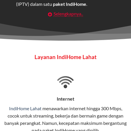
(IPTV) dalam satu
paket IndiHome
.
Selengkapnya..
Layanan Wifi Indihome ini dirancang untuk
memberikan solusi lengkap bagi rumah tangga, bisnis,
maupun individu yang membutuhkan konektivitas dan
hiburan berkualitas tinggi.
Wifi IndiHome
Layanan IndiHome Lahat
Wifi IndiHome adalah layanan
internet
berbasis fiber
optic yang disediakan oleh Telkom Indonesia untuk
pengguna rumah dan bisnis.
IndiHome menawarkan koneksi internet yang cepat,
stabil, dan memiliki berbagai pilihan paket IndiHome
Internet
yang dapat disesuaikan dengan kebutuhan pengguna.
IndiHome Lahat
menawarkan
internet
hingga 300 Mbps,
cocok untuk streaming, bekerja dan bermain game dengan
Selain internet, layanan IndiHome juga mencakup TV
banyak perangkat. Namun, kecepatan maksimum bergantung
interaktif (
IndiHome TV
) dan telepon rumah dalam
pada paket IndiHome yang dipilih.