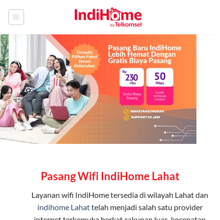
Skip
to
content
Pasang Wifi IndiHome Lahat
Layanan
wifi IndiHome
tersedia di wilayah Lahat dan
indihome Lahat
telah menjadi salah satu provider
internet terkemuka berkat cakupan luas, kecepatan