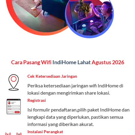
menginginkan internet, komunikasi, dan hiburan
(streaming & TV) dalam satu paket.
Paket Dynamic IP
Harga:
Mulai dari Rp 180.000 hingga Rp 888.000/bulan
Fitur:
Kecepatan internet 10Mbps-300Mbps, kuota
Cara Pasang Wifi
IndiHome Lahat
Agustus 2026
keluarga, nelpon & SMS semua operator, dan akses
Disney+ (untuk paket tertentu).
Cek Ketersediaan Jaringan
Kelebihan:
Cocok untuk pengguna yang membutuhkan
Periksa ketersediaan jaringan wifi IndiHome di
koneksi internet cepat dan stabil dengan fleksibilitas
lokasi dengan mengirimkan share lokasi.
kuota. Pilihan harga bervariasi sesuai kebutuhan.
Registrasi
Isi formulir pendaftaran,pilih paket IndiHome dan
Telkomsel One menyediakan pilihan paket yang
lengkapi data yang diperlukan, pastikan semua
beragam, mulai dari paket hemat hingga premium.
informasi yang diberikan akurat.
Pengguna bisa memilih sesuai kebutuhan, baik untuk
Instalasi Perangkat
internet, komunikasi, atau hiburan.