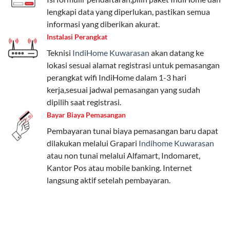
Pengguna bisa memilih sesuai kebutuhan, baik untuk
lengkapi data yang diperlukan, pastikan semua
internet, komunikasi, atau hiburan.
informasi yang diberikan akurat.
Instalasi Perangkat
Paket Easy cocok untuk kebutuhan dasar, Paket
Teknisi
IndiHome Kuwarasan
akan datang ke
Complete untuk yang menginginkan fitur lengkap,
lokasi sesuai alamat registrasi untuk pemasangan
dan Paket Dynamic IP untuk pengguna yang
perangkat wifi IndiHome dalam 1-3 hari
memprioritaskan kecepatan internet tinggi.
kerja,sesuai jadwal pemasangan yang sudah
dipilih saat registrasi.
Paket Telkomsel One dengan Kuota Keluarga
Bayar Biaya Pemasangan
Salah satu fitur unggulan Telkomsel One adalah Paket
Pembayaran tunai biaya pemasangan baru dapat
Kuota Keluarga. Dengan kuota hingga 30 GB, Anda
dilakukan melalui Grapari
Indihome Kuwarasan
bisa membagikan internet kepada anggota keluarga
atau non tunai melalui Alfamart, Indomaret,
atau teman tanpa perlu khawatir kehabisan kuota.
Kantor Pos atau mobile banking. Internet
Berikut adalah detailnya:
langsung aktif setelah pembayaran.
Kuota Keluarga 30 GB
Kuota ini dapat digunakan secara bersama-sama oleh