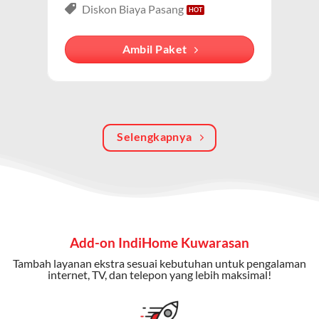
lengkap dari IndiHome yang menggabungkan
Diskon Biaya Pasang
internet, TV kabel (IndiHome TV), dan telepon rumah.
Dengan paket ini, Anda bisa menikmati hiburan TV
Ambil Paket
berkualitas, internet cepat, dan komunikasi telepon
dalam satu langganan.
Keunggulan Paket IndiHome Internet, TV & Telepon
Selengkapnya
Internet Cepat:
Kecepatan wifi IndiHome ini mencapai
300 Mbps untuk aktivitas online tanpa hambatan.
TV Interaktif:
Akses ratusan channel TV lokal dan
internasional, termasuk fitur replay dan on-demand.
Telepon Rumah:
Gratis nelpon lokal dan interlokal dengan
Add-on IndiHome Kuwarasan
kuota tertentu.
Tambah layanan ekstra sesuai kebutuhan untuk pengalaman
Bonus Fitur:
Beberapa paket menyertakan bonus seperti
internet, TV, dan telepon yang lebih maksimal!
gratis streaming platform atau diskon langganan.