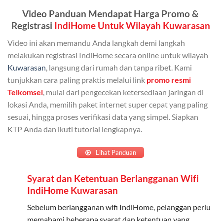
Admin (pelanggan utama) dan anggota yang terdaftar.
Video Panduan Mendapat Harga Promo &
Bisa Dibagi Hingga 5 Anggota
Registrasi
IndiHome Untuk Wilayah Kuwarasan
Admin dapat mendaftarkan hingga 5 anggota
Video ini akan memandu Anda langkah demi langkah
keluarga atau teman untuk menggunakan kuota ini.
melakukan registrasi IndiHome secara online untuk wilayah
Kuwarasan
, langsung dari rumah dan tanpa ribet. Kami
Berlaku Nasional
tunjukkan cara paling praktis melalui link
promo resmi
Kuota keluarga bisa digunakan di seluruh Indonesia
Telkomsel
, mulai dari pengecekan ketersediaan jaringan di
untuk jaringan 2G, 3G, dan 4G.
lokasi Anda, memilih paket internet super cepat yang paling
sesuai, hingga proses verifikasi data yang simpel. Siapkan
Tidak Berlaku untuk Roaming
KTP Anda dan ikuti tutorial lengkapnya.
Kuota ini hanya bisa digunakan di dalam negeri.
Lihat Panduan
Cara Menggunakan Kuota Keluarga
Syarat dan Ketentuan Berlangganan Wifi
Daftarkan Anggota: Admin dapat mendaftarkan anggota
IndiHome Kuwarasan
melalui aplikasi MyTelkomsel atau website Telkomsel One.
Sebelum berlangganan wifi IndiHome, pelanggan perlu
Bagikan Kuota: Setelah terdaftar, anggota bisa langsung
memahami beberapa syarat dan ketentuan yang