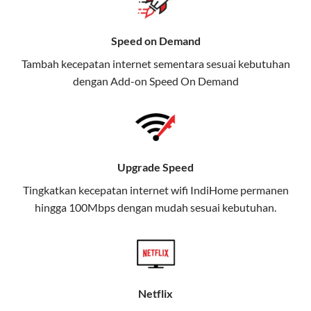
Selain Paket IndiHome yang
menawarkan layanan internet,
Speed on Demand
TV, dan telepon rumah, Telkomsel
Tambah kecepatan internet sementara sesuai kebutuhan
juga menghadirkan Telkomsel
dengan Add-on
Speed On Demand
One, sebuah solusi lengkap untuk
kebutuhan digital Anda.
Telkomsel One menggabungkan
layanan internet, hiburan, dan
Upgrade Speed
komunikasi dalam satu paket
Tingkatkan kecepatan internet wifi IndiHome permanen
praktis.
hingga 100Mbps dengan mudah sesuai kebutuhan.
Apa Itu Telkomsel One?
Telkomsel One adalah layanan konvergensi yang
menggabungkan konektivitas internet rumah
(IndiHome/Telkomsel Orbit) dan mobile internet
Netflix
(Telkomsel) dalam satu paket.