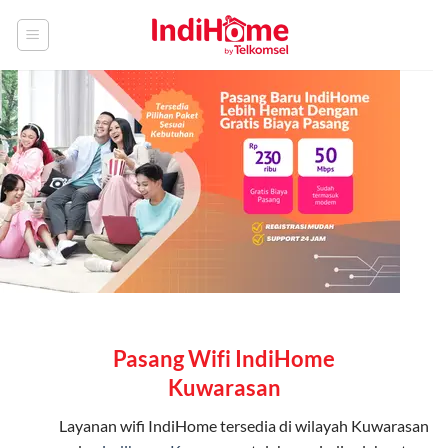
Skip
to
content
Pasang Wifi IndiHome
Kuwarasan
Layanan
wifi IndiHome
tersedia di wilayah Kuwarasan