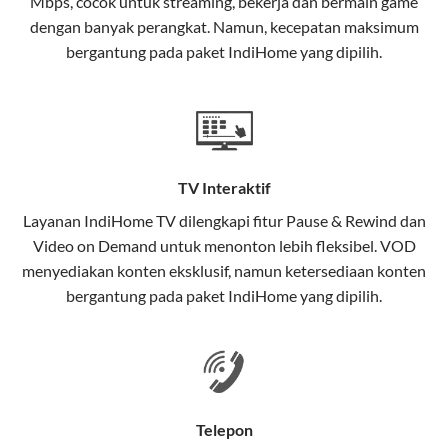
Mbps, cocok untuk streaming, bekerja dan bermain game
Selain internet, layanan IndiHome juga mencakup TV
dengan banyak perangkat. Namun, kecepatan maksimum
interaktif (
IndiHome TV
) dan telepon rumah dalam
bergantung pada paket IndiHome yang dipilih.
satu paket.
Teknologi di Balik WiFi IndiHome
Wifi IndiHome menggunakan teknologi Fiber To The
Home (FTTH), yang berarti koneksi internet
TV Interaktif
menggunakan kabel serat optik hingga ke rumah
pelanggan. Teknologi ini memiliki beberapa
Layanan
IndiHome TV
dilengkapi fitur Pause & Rewind dan
keunggulan:
Video on Demand untuk menonton lebih fleksibel. VOD
menyediakan konten eksklusif, namun ketersediaan konten
Kecepatan Tinggi
bergantung pada paket IndiHome yang dipilih.
Serat optik mampu mentransmisikan data dalam
kecepatan tinggi hingga 1 Gbps, lebih cepat
dibandingkan kabel tembaga atau DSL.
Koneksi Stabil
Telepon
Minim gangguan dari cuaca atau interferensi