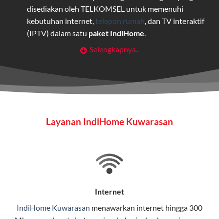
disediakan oleh TELKOMSEL untuk memenuhi
kebutuhan internet,
telepon rumah
, dan TV interaktif
(IPTV) dalam satu
paket IndiHome
.
Selengkapnya..
Layanan Wifi Indihome ini dirancang untuk
memberikan solusi lengkap bagi rumah tangga, bisnis,
maupun individu yang membutuhkan konektivitas dan
hiburan berkualitas tinggi.
Wifi IndiHome
Layanan IndiHome Kuwarasan
Wifi IndiHome adalah layanan
internet
berbasis fiber
optic yang disediakan oleh Telkom Indonesia untuk
pengguna rumah dan bisnis.
IndiHome menawarkan koneksi internet yang cepat,
stabil, dan memiliki berbagai pilihan paket IndiHome
Internet
yang dapat disesuaikan dengan kebutuhan pengguna.
IndiHome Kuwarasan
menawarkan
internet
hingga 300