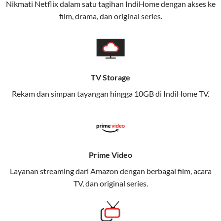
Nikmati Netflix dalam satu tagihan IndiHome dengan akses ke
film, drama, dan original series.
Layanan ini dirancang untuk memberikan
pengalaman broadband yang seamless,
memungkinkan Anda menikmati internet cepat baik
di rumah maupun saat bepergian.
TV Storage
Dengan Telkomsel One, Anda tidak terikat pada satu
teknologi jaringan tertentu, sehingga bisa menikmati
Rekam dan simpan tayangan hingga 10GB di IndiHome TV.
fleksibilitas dan kenyamanan maksimal.
Keunggulan Telkomsel One
Kecepatan Internet Hingga 300 Mbps
Prime Video
Nikmati kecepatan internet super cepat untuk
Layanan streaming dari Amazon dengan berbagai film, acara
streaming, gaming, dan bekerja dari rumah.
TV, dan original series.
Dynamic IP
Memudahkan Anda dalam mengelola jaringan dan