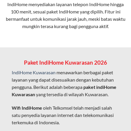
IndiHome menyediakan layanan
telepon IndiHome
hingga
elektromagnetik, sehingga koneksi tetap lancar.
100 menit, sesuai paket IndiHome yang dipilih. Fitur ini
bermanfaat untuk komunikasi jarak jauh, meski batas waktu
Latensi Rendah
mungkin terasa kurang bagi pengguna aktif.
Cocok untuk aktivitas yang membutuhkan koneksi
cepat seperti gaming, streaming, dan video conference.
Kapasitas Lebih Besar
Mampu menangani banyak perangkat sekaligus tanpa
Paket IndiHome Kuwarasan 2026
penurunan kualitas koneksi.
IndiHome Kuwarasan
menawarkan berbagai paket
Dengan teknologi ini, IndiHome memberikan pengalaman
layanan yang dapat disesuaikan dengan kebutuhan
internet yang lebih baik bagi pengguna untuk bekerja,
pengguna. Berikut adalah beberapa
paket indiHome
belajar, dan hiburan di rumah.
Kuwarasan
yang tersedia di wilayah Kuwarasan.
IndiHome sering disebut sebagai WiFi IndiHome karena
Wifi IndiHome
oleh Telkomsel telah menjadi salah
layanan internet yang disediakan menggunakan jaringan
satu penyedia layanan internet dan telekomunikasi
fiber optic dapat dikoneksikan melalui perangkat router
terkemuka di Indonesia.
WiFi.