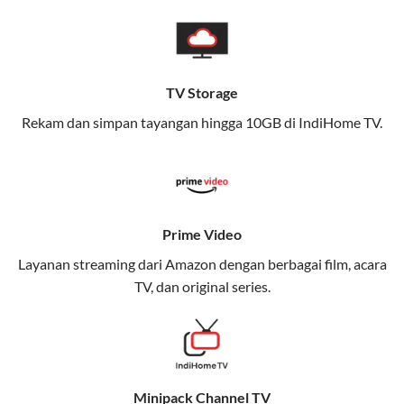
pengalaman broadband yang seamless,
memungkinkan Anda menikmati internet cepat baik
di rumah maupun saat bepergian.
TV Storage
Dengan Telkomsel One, Anda tidak terikat pada satu
teknologi jaringan tertentu, sehingga bisa menikmati
Rekam dan simpan tayangan hingga 10GB di IndiHome TV.
fleksibilitas dan kenyamanan maksimal.
Keunggulan Telkomsel One
Kecepatan Internet Hingga 300 Mbps
Prime Video
Nikmati kecepatan internet super cepat untuk
Layanan streaming dari Amazon dengan berbagai film, acara
streaming, gaming, dan bekerja dari rumah.
TV, dan original series.
Dynamic IP
Memudahkan Anda dalam mengelola jaringan dan
meningkatkan keamanan.
Minipack Channel TV
Kuota Keluarga