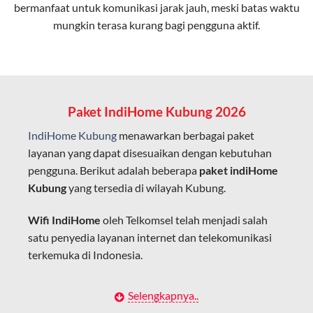
bermanfaat untuk komunikasi jarak jauh, meski batas waktu
Latensi Rendah
mungkin terasa kurang bagi pengguna aktif.
Cocok untuk aktivitas yang membutuhkan koneksi
cepat seperti gaming, streaming, dan video conference.
Kapasitas Lebih Besar
Mampu menangani banyak perangkat sekaligus tanpa
Paket IndiHome Kubung 2026
penurunan kualitas koneksi.
IndiHome Kubung
menawarkan berbagai paket
Dengan teknologi ini, IndiHome memberikan pengalaman
layanan yang dapat disesuaikan dengan kebutuhan
internet yang lebih baik bagi pengguna untuk bekerja,
pengguna. Berikut adalah beberapa
paket indiHome
belajar, dan hiburan di rumah.
Kubung
yang tersedia di wilayah Kubung.
IndiHome sering disebut sebagai WiFi IndiHome karena
Wifi IndiHome
oleh Telkomsel telah menjadi salah
layanan internet yang disediakan menggunakan jaringan
satu penyedia layanan internet dan telekomunikasi
fiber optic dapat dikoneksikan melalui perangkat router
terkemuka di Indonesia.
WiFi.
Hal ini memungkinkan pengguna untuk mengakses
Dengan berbagai pilihan paket indihome Kubung
Selengkapnya..
internet secara nirkabel (wireless) di rumah atau tempat
yang disesuaikan dengan kebutuhan pengguna,