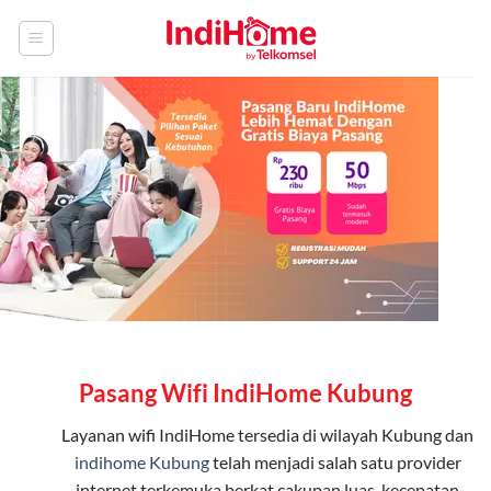
Skip
to
content
Pasang Wifi IndiHome Kubung
Layanan
wifi IndiHome
tersedia di wilayah Kubung dan
indihome Kubung
telah menjadi salah satu provider
internet terkemuka berkat cakupan luas, kecepatan