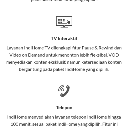
satu paket.
Teknologi di Balik WiFi IndiHome
Wifi IndiHome menggunakan teknologi Fiber To The
Home (FTTH), yang berarti koneksi internet
TV Interaktif
menggunakan kabel serat optik hingga ke rumah
pelanggan. Teknologi ini memiliki beberapa
Layanan
IndiHome TV
dilengkapi fitur Pause & Rewind dan
keunggulan:
Video on Demand untuk menonton lebih fleksibel. VOD
menyediakan konten eksklusif, namun ketersediaan konten
Kecepatan Tinggi
bergantung pada paket IndiHome yang dipilih.
Serat optik mampu mentransmisikan data dalam
kecepatan tinggi hingga 1 Gbps, lebih cepat
dibandingkan kabel tembaga atau DSL.
Koneksi Stabil
Telepon
Minim gangguan dari cuaca atau interferensi
IndiHome menyediakan layanan
telepon IndiHome
hingga
elektromagnetik, sehingga koneksi tetap lancar.
100 menit, sesuai paket IndiHome yang dipilih. Fitur ini