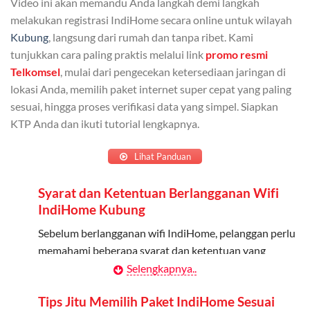
Video ini akan memandu Anda langkah demi langkah
Admin dapat mendaftarkan hingga 5 anggota
melakukan registrasi IndiHome secara online untuk wilayah
keluarga atau teman untuk menggunakan kuota ini.
Kubung
, langsung dari rumah dan tanpa ribet. Kami
tunjukkan cara paling praktis melalui link
promo resmi
Berlaku Nasional
Telkomsel
, mulai dari pengecekan ketersediaan jaringan di
lokasi Anda, memilih paket internet super cepat yang paling
Kuota keluarga bisa digunakan di seluruh Indonesia
sesuai, hingga proses verifikasi data yang simpel. Siapkan
untuk jaringan 2G, 3G, dan 4G.
KTP Anda dan ikuti tutorial lengkapnya.
Tidak Berlaku untuk Roaming
Lihat Panduan
Kuota ini hanya bisa digunakan di dalam negeri.
Syarat dan Ketentuan Berlangganan Wifi
Cara Menggunakan Kuota Keluarga
IndiHome Kubung
Daftarkan Anggota: Admin dapat mendaftarkan anggota
Sebelum berlangganan wifi IndiHome, pelanggan perlu
melalui aplikasi MyTelkomsel atau website Telkomsel One.
memahami beberapa syarat dan ketentuan yang
berlaku:
Selengkapnya..
Bagikan Kuota: Setelah terdaftar, anggota bisa langsung
menggunakan kuota keluarga.
Kontrak Berlangganan
Tips Jitu Memilih Paket IndiHome Sesuai
Pantau Penggunaan: Admin dapat memantau penggunaan