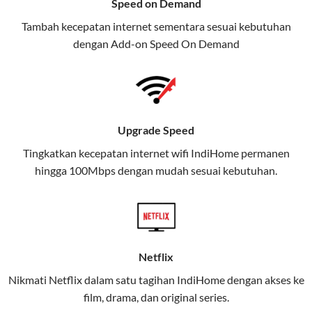
Speed on Demand
TV, dan telepon rumah, Telkomsel
Tambah kecepatan internet sementara sesuai kebutuhan
juga menghadirkan Telkomsel
dengan Add-on
Speed On Demand
One, sebuah solusi lengkap untuk
kebutuhan digital Anda.
Telkomsel One menggabungkan
layanan internet, hiburan, dan
Upgrade Speed
komunikasi dalam satu paket
Tingkatkan kecepatan internet wifi IndiHome permanen
praktis.
hingga 100Mbps dengan mudah sesuai kebutuhan.
Apa Itu Telkomsel One?
Telkomsel One adalah layanan konvergensi yang
menggabungkan konektivitas internet rumah
(IndiHome/Telkomsel Orbit) dan mobile internet
Netflix
(Telkomsel) dalam satu paket.
Nikmati Netflix dalam satu tagihan IndiHome dengan akses ke
film, drama, dan original series.
Layanan ini dirancang untuk memberikan