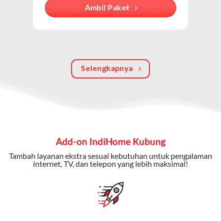
Dengan paket ini, Anda bisa menikmati hiburan TV
Ambil Paket
berkualitas, internet cepat, dan komunikasi telepon
dalam satu langganan.
Keunggulan Paket IndiHome Internet, TV & Telepon
Selengkapnya
Internet Cepat:
Kecepatan wifi IndiHome ini mencapai
300 Mbps untuk aktivitas online tanpa hambatan.
TV Interaktif:
Akses ratusan channel TV lokal dan
internasional, termasuk fitur replay dan on-demand.
Telepon Rumah:
Gratis nelpon lokal dan interlokal dengan
Add-on IndiHome Kubung
kuota tertentu.
Tambah layanan ekstra sesuai kebutuhan untuk pengalaman
Bonus Fitur:
Beberapa paket menyertakan bonus seperti
internet, TV, dan telepon yang lebih maksimal!
gratis streaming platform atau diskon langganan.
Selain Paket IndiHome yang
menawarkan layanan internet,