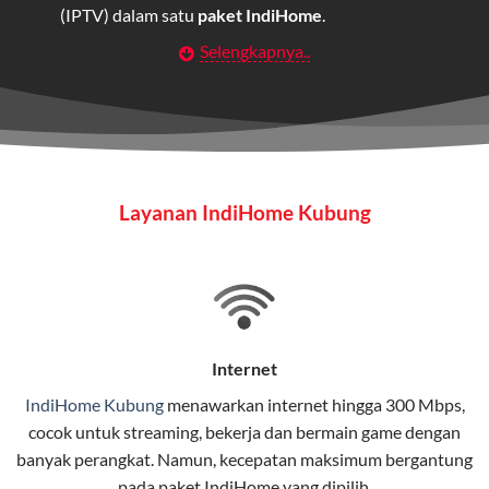
(IPTV) dalam satu
paket IndiHome
.
Selengkapnya..
Layanan Wifi Indihome ini dirancang untuk
memberikan solusi lengkap bagi rumah tangga, bisnis,
maupun individu yang membutuhkan konektivitas dan
hiburan berkualitas tinggi.
Wifi IndiHome
Layanan IndiHome Kubung
Wifi IndiHome adalah layanan
internet
berbasis fiber
optic yang disediakan oleh Telkom Indonesia untuk
pengguna rumah dan bisnis.
IndiHome menawarkan koneksi internet yang cepat,
stabil, dan memiliki berbagai pilihan paket IndiHome
Internet
yang dapat disesuaikan dengan kebutuhan pengguna.
IndiHome Kubung
menawarkan
internet
hingga 300 Mbps,
cocok untuk streaming, bekerja dan bermain game dengan
Selain internet, layanan IndiHome juga mencakup TV
banyak perangkat. Namun, kecepatan maksimum bergantung
interaktif (
IndiHome TV
) dan telepon rumah dalam
pada paket IndiHome yang dipilih.