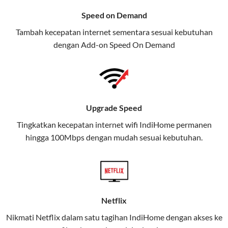
menawarkan layanan internet,
Speed on Demand
TV, dan telepon rumah, Telkomsel
Tambah kecepatan internet sementara sesuai kebutuhan
juga menghadirkan Telkomsel
dengan Add-on
Speed On Demand
One, sebuah solusi lengkap untuk
kebutuhan digital Anda.
Telkomsel One menggabungkan
layanan internet, hiburan, dan
Upgrade Speed
komunikasi dalam satu paket
Tingkatkan kecepatan internet wifi IndiHome permanen
praktis.
hingga 100Mbps dengan mudah sesuai kebutuhan.
Apa Itu Telkomsel One?
Telkomsel One adalah layanan konvergensi yang
menggabungkan konektivitas internet rumah
(IndiHome/Telkomsel Orbit) dan mobile internet
Netflix
(Telkomsel) dalam satu paket.
Nikmati Netflix dalam satu tagihan IndiHome dengan akses ke