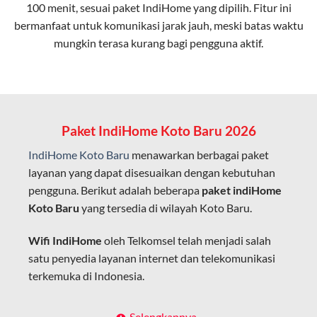
100 menit, sesuai paket IndiHome yang dipilih. Fitur ini
bermanfaat untuk komunikasi jarak jauh, meski batas waktu
Latensi Rendah
mungkin terasa kurang bagi pengguna aktif.
Cocok untuk aktivitas yang membutuhkan koneksi
cepat seperti gaming, streaming, dan video conference.
Kapasitas Lebih Besar
Mampu menangani banyak perangkat sekaligus tanpa
Paket IndiHome Koto Baru 2026
penurunan kualitas koneksi.
IndiHome Koto Baru
menawarkan berbagai paket
Dengan teknologi ini, IndiHome memberikan pengalaman
layanan yang dapat disesuaikan dengan kebutuhan
internet yang lebih baik bagi pengguna untuk bekerja,
pengguna. Berikut adalah beberapa
paket indiHome
belajar, dan hiburan di rumah.
Koto Baru
yang tersedia di wilayah Koto Baru.
IndiHome sering disebut sebagai WiFi IndiHome karena
Wifi IndiHome
oleh Telkomsel telah menjadi salah
layanan internet yang disediakan menggunakan jaringan
satu penyedia layanan internet dan telekomunikasi
fiber optic dapat dikoneksikan melalui perangkat router
terkemuka di Indonesia.
WiFi.
Hal ini memungkinkan pengguna untuk mengakses
Dengan berbagai pilihan paket indihome Koto Baru
Selengkapnya..