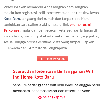
Bisa Dibagi Hingga 5 Anggota
Video ini akan memandu Anda langkah demi langkah
Admin dapat mendaftarkan hingga 5 anggota
melakukan registrasi IndiHome secara online untuk wilayah
keluarga atau teman untuk menggunakan kuota ini.
Koto Baru
, langsung dari rumah dan tanpa ribet. Kami
tunjukkan cara paling praktis melalui link
promo resmi
Berlaku Nasional
Telkomsel
, mulai dari pengecekan ketersediaan jaringan di
lokasi Anda, memilih paket internet super cepat yang paling
Kuota keluarga bisa digunakan di seluruh Indonesia
sesuai, hingga proses verifikasi data yang simpel. Siapkan
untuk jaringan 2G, 3G, dan 4G.
KTP Anda dan ikuti tutorial lengkapnya.
Tidak Berlaku untuk Roaming
Lihat Panduan
Kuota ini hanya bisa digunakan di dalam negeri.
Syarat dan Ketentuan Berlangganan Wifi
Cara Menggunakan Kuota Keluarga
IndiHome Koto Baru
Daftarkan Anggota: Admin dapat mendaftarkan anggota
Sebelum berlangganan wifi IndiHome, pelanggan perlu
melalui aplikasi MyTelkomsel atau website Telkomsel One.
memahami beberapa syarat dan ketentuan yang
berlaku:
Selengkapnya..
Bagikan Kuota: Setelah terdaftar, anggota bisa langsung
menggunakan kuota keluarga.