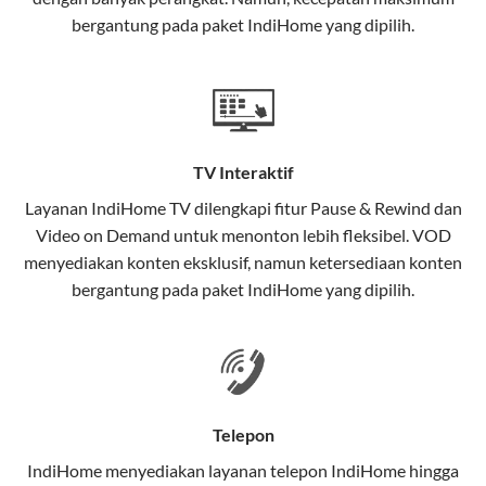
interaktif (
IndiHome TV
) dan telepon rumah dalam
bergantung pada paket IndiHome yang dipilih.
satu paket.
Teknologi di Balik WiFi IndiHome
Wifi IndiHome menggunakan teknologi Fiber To The
Home (FTTH), yang berarti koneksi internet
TV Interaktif
menggunakan kabel serat optik hingga ke rumah
pelanggan. Teknologi ini memiliki beberapa
Layanan
IndiHome TV
dilengkapi fitur Pause & Rewind dan
keunggulan:
Video on Demand untuk menonton lebih fleksibel. VOD
menyediakan konten eksklusif, namun ketersediaan konten
Kecepatan Tinggi
bergantung pada paket IndiHome yang dipilih.
Serat optik mampu mentransmisikan data dalam
kecepatan tinggi hingga 1 Gbps, lebih cepat
dibandingkan kabel tembaga atau DSL.
Koneksi Stabil
Telepon
Minim gangguan dari cuaca atau interferensi
IndiHome menyediakan layanan
telepon IndiHome
hingga
elektromagnetik, sehingga koneksi tetap lancar.