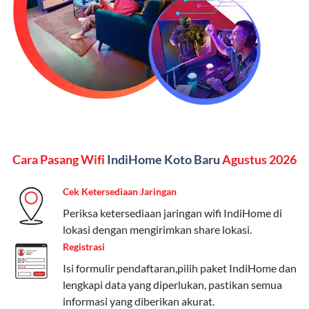
Kelebihan:
Paket lengkap untuk pengguna yang
menginginkan internet, komunikasi, dan hiburan
(streaming & TV) dalam satu paket.
Paket Dynamic IP
Harga:
Mulai dari Rp 180.000 hingga Rp 888.000/bulan
Fitur:
Kecepatan internet 10Mbps-300Mbps, kuota
Cara Pasang Wifi
IndiHome Koto Baru
Agustus 2026
keluarga, nelpon & SMS semua operator, dan akses
Disney+ (untuk paket tertentu).
Cek Ketersediaan Jaringan
Kelebihan:
Cocok untuk pengguna yang membutuhkan
Periksa ketersediaan jaringan wifi IndiHome di
koneksi internet cepat dan stabil dengan fleksibilitas
lokasi dengan mengirimkan share lokasi.
kuota. Pilihan harga bervariasi sesuai kebutuhan.
Registrasi
Isi formulir pendaftaran,pilih paket IndiHome dan
Telkomsel One menyediakan pilihan paket yang
lengkapi data yang diperlukan, pastikan semua
beragam, mulai dari paket hemat hingga premium.
informasi yang diberikan akurat.
Pengguna bisa memilih sesuai kebutuhan, baik untuk