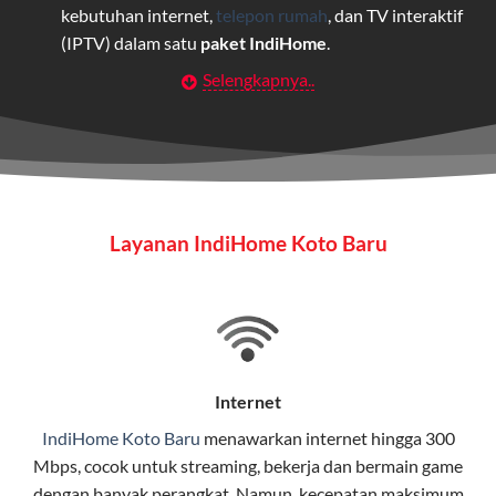
kebutuhan internet,
telepon rumah
, dan TV interaktif
(IPTV) dalam satu
paket IndiHome
.
Selengkapnya..
Layanan Wifi Indihome ini dirancang untuk
memberikan solusi lengkap bagi rumah tangga, bisnis,
maupun individu yang membutuhkan konektivitas dan
hiburan berkualitas tinggi.
Wifi IndiHome
Layanan IndiHome Koto Baru
Wifi IndiHome adalah layanan
internet
berbasis fiber
optic yang disediakan oleh Telkom Indonesia untuk
pengguna rumah dan bisnis.
IndiHome menawarkan koneksi internet yang cepat,
stabil, dan memiliki berbagai pilihan paket IndiHome
Internet
yang dapat disesuaikan dengan kebutuhan pengguna.
IndiHome Koto Baru
menawarkan
internet
hingga 300
Mbps, cocok untuk streaming, bekerja dan bermain game
Selain internet, layanan IndiHome juga mencakup TV
dengan banyak perangkat. Namun, kecepatan maksimum