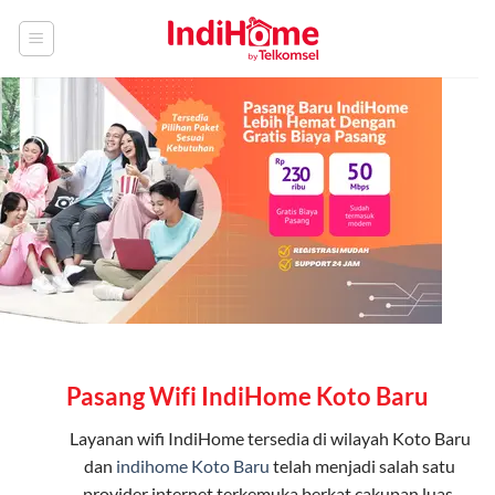
Skip
to
content
Pasang Wifi IndiHome Koto Baru
Layanan
wifi IndiHome
tersedia di wilayah Koto Baru
dan
indihome Koto Baru
telah menjadi salah satu
provider internet terkemuka berkat cakupan luas,