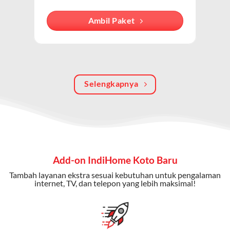
internet, TV kabel (IndiHome TV), dan telepon rumah.
Dengan paket ini, Anda bisa menikmati hiburan TV
Ambil Paket
berkualitas, internet cepat, dan komunikasi telepon
dalam satu langganan.
Keunggulan Paket IndiHome Internet, TV & Telepon
Selengkapnya
Internet Cepat:
Kecepatan wifi IndiHome ini mencapai
300 Mbps untuk aktivitas online tanpa hambatan.
TV Interaktif:
Akses ratusan channel TV lokal dan
internasional, termasuk fitur replay dan on-demand.
Telepon Rumah:
Gratis nelpon lokal dan interlokal dengan
Add-on IndiHome Koto Baru
kuota tertentu.
Tambah layanan ekstra sesuai kebutuhan untuk pengalaman
Bonus Fitur:
Beberapa paket menyertakan bonus seperti
internet, TV, dan telepon yang lebih maksimal!
gratis streaming platform atau diskon langganan.
Selain Paket IndiHome yang