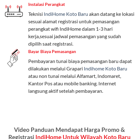
Instalasi Perangkat
internet, komunikasi, atau hiburan.
Teknisi
IndiHome Koto Baru
akan datang ke lokasi
Paket Easy cocok untuk kebutuhan dasar, Paket
sesuai alamat registrasi untuk pemasangan
Complete untuk yang menginginkan fitur lengkap,
perangkat wifi IndiHome dalam 1-3 hari
dan Paket Dynamic IP untuk pengguna yang
kerja,sesuai jadwal pemasangan yang sudah
memprioritaskan kecepatan internet tinggi.
dipilih saat registrasi.
Bayar Biaya Pemasangan
Paket Telkomsel One dengan Kuota Keluarga
Pembayaran tunai biaya pemasangan baru dapat
Salah satu fitur unggulan Telkomsel One adalah Paket
dilakukan melalui Grapari
Indihome Koto Baru
Kuota Keluarga. Dengan kuota hingga 30 GB, Anda
atau non tunai melalui Alfamart, Indomaret,
bisa membagikan internet kepada anggota keluarga
Kantor Pos atau mobile banking. Internet
atau teman tanpa perlu khawatir kehabisan kuota.
langsung aktif setelah pembayaran.
Berikut adalah detailnya:
Kuota Keluarga 30 GB
Kuota ini dapat digunakan secara bersama-sama oleh
Video Panduan Mendapat Harga Promo &
Admin (pelanggan utama) dan anggota yang terdaftar.
Registrasi
IndiHome Untuk Wilayah Koto Baru