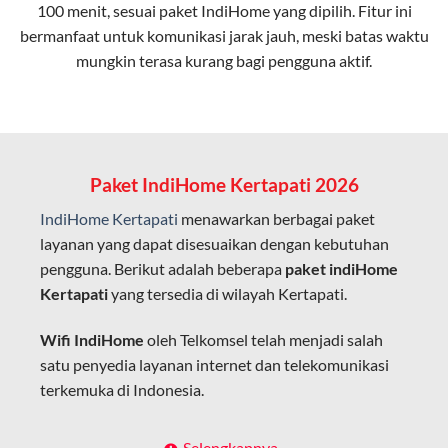
100 menit, sesuai paket IndiHome yang dipilih. Fitur ini
bermanfaat untuk komunikasi jarak jauh, meski batas waktu
Latensi Rendah
mungkin terasa kurang bagi pengguna aktif.
Cocok untuk aktivitas yang membutuhkan koneksi
cepat seperti gaming, streaming, dan video conference.
Kapasitas Lebih Besar
Mampu menangani banyak perangkat sekaligus tanpa
Paket IndiHome Kertapati 2026
penurunan kualitas koneksi.
IndiHome Kertapati
menawarkan berbagai paket
Dengan teknologi ini, IndiHome memberikan pengalaman
layanan yang dapat disesuaikan dengan kebutuhan
internet yang lebih baik bagi pengguna untuk bekerja,
pengguna. Berikut adalah beberapa
paket indiHome
belajar, dan hiburan di rumah.
Kertapati
yang tersedia di wilayah Kertapati.
IndiHome sering disebut sebagai WiFi IndiHome karena
Wifi IndiHome
oleh Telkomsel telah menjadi salah
layanan internet yang disediakan menggunakan jaringan
satu penyedia layanan internet dan telekomunikasi
fiber optic dapat dikoneksikan melalui perangkat router
terkemuka di Indonesia.
WiFi.
Hal ini memungkinkan pengguna untuk mengakses
Dengan berbagai pilihan paket indihome Kertapati
Selengkapnya..