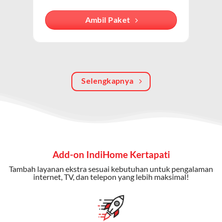
internet, TV kabel (IndiHome TV), dan telepon rumah.
Dengan paket ini, Anda bisa menikmati hiburan TV
Ambil Paket
berkualitas, internet cepat, dan komunikasi telepon
dalam satu langganan.
Keunggulan Paket IndiHome Internet, TV & Telepon
Selengkapnya
Internet Cepat:
Kecepatan wifi IndiHome ini mencapai
300 Mbps untuk aktivitas online tanpa hambatan.
TV Interaktif:
Akses ratusan channel TV lokal dan
internasional, termasuk fitur replay dan on-demand.
Telepon Rumah:
Gratis nelpon lokal dan interlokal dengan
Add-on IndiHome Kertapati
kuota tertentu.
Tambah layanan ekstra sesuai kebutuhan untuk pengalaman
Bonus Fitur:
Beberapa paket menyertakan bonus seperti
internet, TV, dan telepon yang lebih maksimal!
gratis streaming platform atau diskon langganan.
Selain Paket IndiHome yang