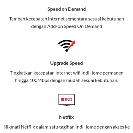
menawarkan layanan internet,
Speed on Demand
TV, dan telepon rumah, Telkomsel
Tambah kecepatan internet sementara sesuai kebutuhan
juga menghadirkan Telkomsel
dengan Add-on
Speed On Demand
One, sebuah solusi lengkap untuk
kebutuhan digital Anda.
Telkomsel One menggabungkan
layanan internet, hiburan, dan
Upgrade Speed
komunikasi dalam satu paket
Tingkatkan kecepatan internet wifi IndiHome permanen
praktis.
hingga 100Mbps dengan mudah sesuai kebutuhan.
Apa Itu Telkomsel One?
Telkomsel One adalah layanan konvergensi yang
menggabungkan konektivitas internet rumah
(IndiHome/Telkomsel Orbit) dan mobile internet
Netflix
(Telkomsel) dalam satu paket.
Nikmati Netflix dalam satu tagihan IndiHome dengan akses ke