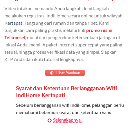
Bisa Dibagi Hingga 5 Anggota
Video ini akan memandu Anda langkah demi langkah
Admin dapat mendaftarkan hingga 5 anggota
melakukan registrasi IndiHome secara online untuk wilayah
keluarga atau teman untuk menggunakan kuota ini.
Kertapati
, langsung dari rumah dan tanpa ribet. Kami
tunjukkan cara paling praktis melalui link
promo resmi
Berlaku Nasional
Telkomsel
, mulai dari pengecekan ketersediaan jaringan di
lokasi Anda, memilih paket internet super cepat yang paling
Kuota keluarga bisa digunakan di seluruh Indonesia
sesuai, hingga proses verifikasi data yang simpel. Siapkan
untuk jaringan 2G, 3G, dan 4G.
KTP Anda dan ikuti tutorial lengkapnya.
Tidak Berlaku untuk Roaming
Lihat Panduan
Kuota ini hanya bisa digunakan di dalam negeri.
Syarat dan Ketentuan Berlangganan Wifi
Cara Menggunakan Kuota Keluarga
IndiHome Kertapati
Daftarkan Anggota: Admin dapat mendaftarkan anggota
Sebelum berlangganan wifi IndiHome, pelanggan perlu
melalui aplikasi MyTelkomsel atau website Telkomsel One.
memahami beberapa syarat dan ketentuan yang
berlaku:
Selengkapnya..
Bagikan Kuota: Setelah terdaftar, anggota bisa langsung
menggunakan kuota keluarga.