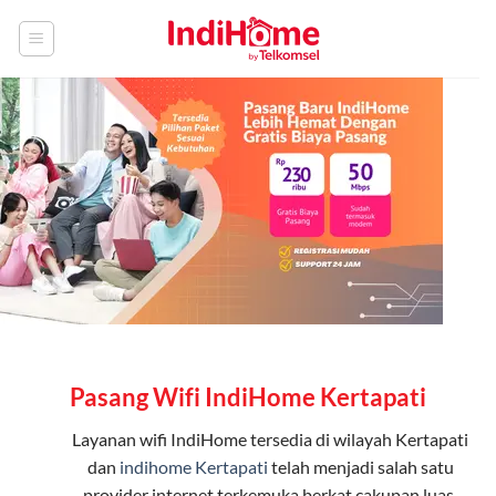
Skip
to
content
Pasang Wifi IndiHome Kertapati
Layanan
wifi IndiHome
tersedia di wilayah Kertapati
dan
indihome Kertapati
telah menjadi salah satu
provider internet terkemuka berkat cakupan luas,