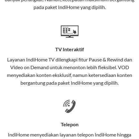
interaktif (
IndiHome TV
) dan telepon rumah dalam
pada paket IndiHome yang dipilih.
satu paket.
Teknologi di Balik WiFi IndiHome
Wifi IndiHome menggunakan teknologi Fiber To The
Home (FTTH), yang berarti koneksi internet
TV Interaktif
menggunakan kabel serat optik hingga ke rumah
pelanggan. Teknologi ini memiliki beberapa
Layanan
IndiHome TV
dilengkapi fitur Pause & Rewind dan
keunggulan:
Video on Demand untuk menonton lebih fleksibel. VOD
menyediakan konten eksklusif, namun ketersediaan konten
Kecepatan Tinggi
bergantung pada paket IndiHome yang dipilih.
Serat optik mampu mentransmisikan data dalam
kecepatan tinggi hingga 1 Gbps, lebih cepat
dibandingkan kabel tembaga atau DSL.
Koneksi Stabil
Telepon
Minim gangguan dari cuaca atau interferensi
IndiHome menyediakan layanan
telepon IndiHome
hingga
elektromagnetik, sehingga koneksi tetap lancar.