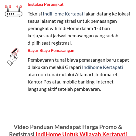
Instalasi Perangkat
internet, komunikasi, atau hiburan.
Teknisi
IndiHome Kertapati
akan datang ke lokasi
Paket Easy cocok untuk kebutuhan dasar, Paket
sesuai alamat registrasi untuk pemasangan
Complete untuk yang menginginkan fitur lengkap,
perangkat wifi IndiHome dalam 1-3 hari
dan Paket Dynamic IP untuk pengguna yang
kerja,sesuai jadwal pemasangan yang sudah
memprioritaskan kecepatan internet tinggi.
dipilih saat registrasi.
Bayar Biaya Pemasangan
Paket Telkomsel One dengan Kuota Keluarga
Pembayaran tunai biaya pemasangan baru dapat
Salah satu fitur unggulan Telkomsel One adalah Paket
dilakukan melalui Grapari
Indihome Kertapati
Kuota Keluarga. Dengan kuota hingga 30 GB, Anda
atau non tunai melalui Alfamart, Indomaret,
bisa membagikan internet kepada anggota keluarga
Kantor Pos atau mobile banking. Internet
atau teman tanpa perlu khawatir kehabisan kuota.
langsung aktif setelah pembayaran.
Berikut adalah detailnya:
Kuota Keluarga 30 GB
Kuota ini dapat digunakan secara bersama-sama oleh
Video Panduan Mendapat Harga Promo &
Admin (pelanggan utama) dan anggota yang terdaftar.
Registrasi
IndiHome Untuk Wilayah Kertapati