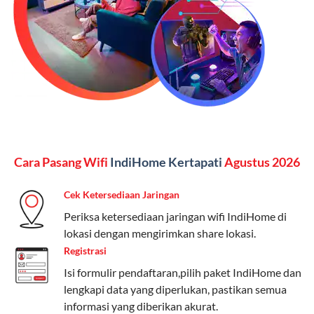
Kelebihan:
Paket lengkap untuk pengguna yang
menginginkan internet, komunikasi, dan hiburan
(streaming & TV) dalam satu paket.
Paket Dynamic IP
Harga:
Mulai dari Rp 180.000 hingga Rp 888.000/bulan
Fitur:
Kecepatan internet 10Mbps-300Mbps, kuota
Cara Pasang Wifi
IndiHome Kertapati
Agustus 2026
keluarga, nelpon & SMS semua operator, dan akses
Disney+ (untuk paket tertentu).
Cek Ketersediaan Jaringan
Kelebihan:
Cocok untuk pengguna yang membutuhkan
Periksa ketersediaan jaringan wifi IndiHome di
koneksi internet cepat dan stabil dengan fleksibilitas
lokasi dengan mengirimkan share lokasi.
kuota. Pilihan harga bervariasi sesuai kebutuhan.
Registrasi
Isi formulir pendaftaran,pilih paket IndiHome dan
Telkomsel One menyediakan pilihan paket yang
lengkapi data yang diperlukan, pastikan semua
beragam, mulai dari paket hemat hingga premium.
informasi yang diberikan akurat.
Pengguna bisa memilih sesuai kebutuhan, baik untuk