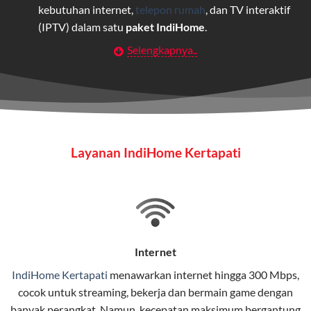
kebutuhan internet,
telepon rumah
, dan TV interaktif
(IPTV) dalam satu
paket IndiHome
.
Selengkapnya..
Layanan Wifi Indihome ini dirancang untuk
memberikan solusi lengkap bagi rumah tangga, bisnis,
maupun individu yang membutuhkan konektivitas dan
hiburan berkualitas tinggi.
Wifi IndiHome
Layanan IndiHome Kertapati
Wifi IndiHome adalah layanan
internet
berbasis fiber
optic yang disediakan oleh Telkom Indonesia untuk
pengguna rumah dan bisnis.
IndiHome menawarkan koneksi internet yang cepat,
stabil, dan memiliki berbagai pilihan paket IndiHome
Internet
yang dapat disesuaikan dengan kebutuhan pengguna.
IndiHome Kertapati
menawarkan
internet
hingga 300 Mbps,
cocok untuk streaming, bekerja dan bermain game dengan
Selain internet, layanan IndiHome juga mencakup TV
banyak perangkat. Namun, kecepatan maksimum bergantung